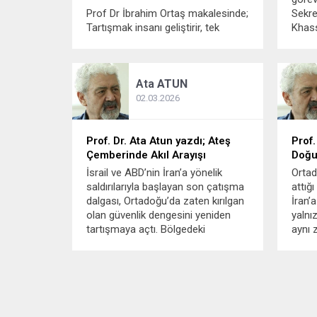
Prof Dr İbrahim Ortaş makalesinde;
Sekre
Tartışmak insanı geliştirir, tek
Khass
taraflılık körlükten kurtarır. Prof. Dr.
bu uz
İlber Ortaylı ile Çukurova
değer
Üniversitesi Tıp Fakültesi Asistan
eksik
Ata
ATUN
Yetiştirme Programı kapsamında
Diagne
düzenlenen cuma seminerleri
02.03.2026
sırasında tanışma fırsatı
bulmuştum. Bu seminerlerin
kendine özgü bir formatı vardı.
Prof. Dr. Ata Atun yazdı; Ateş
Prof.
Programlara...
Çemberinde Akıl Arayışı
Doğu
İsrail ve ABD’nin İran’a yönelik
Ortad
saldırılarıyla başlayan son çatışma
attığ
dalgası, Ortadoğu’da zaten kırılgan
İran’
olan güvenlik dengesini yeniden
yalnız
tartışmaya açtı. Bölgedeki
aynı 
gelişmeler yalnızca askeri bir
denge
gerilim olarak değil, diplomasi,
bir s
enerji güvenliği ve uluslararası
Bugün
hukuk açısından da çok katmanlı
Washi
bir kriz olarak...