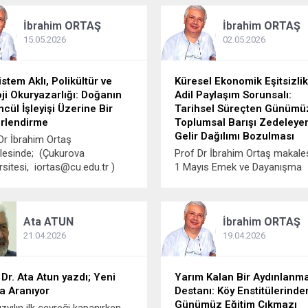
z sezonu açılmış olmasına
önerilen bal, çay ve benzeri g
İbrahim
ORTAŞ
İbrahim
ORTAŞ
en sonuçtan memnun olan
takviyelerinin etkileri abartılar
k; tüketiciler aldıkları
aşıların önüne geçilmesinin cid
15.05.2026
02.05.2026
zlarda eski...
halk sağlığı sorunu...
stem Aklı, Polikültür ve
Küresel Ekonomik Eşitsizlik
ji Okuryazarlığı: Doğanın
Adil Paylaşım Sorunsalı:
cül İşleyişi Üzerine Bir
Tarihsel Süreçten Günümü
rlendirme
Toplumsal Barışı Zedeleye
Gelir Dağılımı Bozulması
Dr İbrahim Ortaş
lesinde; (Çukurova
Prof Dr İbrahim Ortaş makale
rsitesi, iortas@cu.edu.tr )
1 Mayıs Emek ve Dayanışma
diği gibi, yeryüzünde yaşam
Günü’nün anlamı ve önemi
arı ortaya çıktığından bu yana
işlenirken, insanlığın gelir ve
temler belirli bir işleyiş
harcamaları ile ayrışmış yapısı
Ata
ATUN
İbrahim
ORTAŞ
i içinde varlığını sürdürüyor.
anlaşılmayacak bir duruma
a hiçbir canlı tek başına
gelmiştir. Bu durumun arkası
21.04.2026
19.04.2026
ıyor; tüm canlı sistemler,
ciddi bir dizi güç ilişkisi ve ins
ıklı bağımlılık ve fonksiyonel
insanı kontrol altına...
i...
 Dr. Ata Atun yazdı; Yeni
Yarım Kalan Bir Aydınlanm
a Aranıyor
Destanı: Köy Enstitülerinde
Günümüz Eğitim Çıkmazı