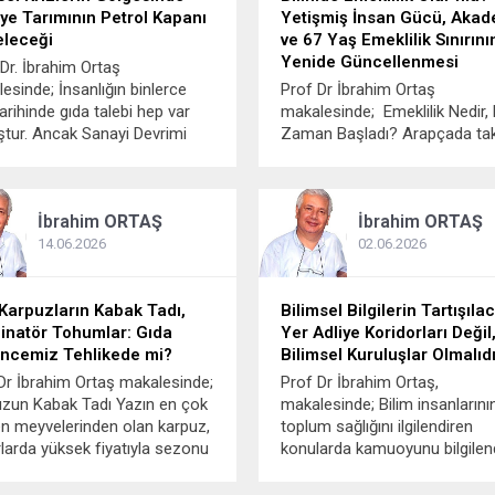
ye Tarımının Petrol Kapanı
Yetişmiş İnsan Gücü, Akad
eleceği
ve 67 Yaş Emeklilik Sınırını
Yenide Güncellenmesi
 Dr. İbrahim Ortaş
esinde; İnsanlığın binlerce
Prof Dr İbrahim Ortaş
 tarihinde gıda talebi hep var
makalesinde; Emeklilik Nedir,
tur. Ancak Sanayi Devrimi
Zaman Başladı? Arapçada ta
sı makineleşmeyle ve bilim ile
kelimesine denk gelen emeklil
lojinin gelişimiyle nüfus artışı
kavramı, belirli bir yaşa erişild
 arttı. Dünya nüfusu son 70
o zamana kadar öngörülen
İbrahim
ORTAŞ
İbrahim
ORTAŞ
 2,7 milyardan 8 milyara
çalışma süresi içinde ödenen
k 3 katına...
primleri tamamladıktan sonra 
14.06.2026
02.06.2026
çalışma hayatından çekilerek
düzenli bir gelir (emekli...
 Karpuzların Kabak Tadı,
Bilimsel Bilgilerin Tartışıla
inatör Tohumlar: Gıda
Yer Adliye Koridorları Değil
ncemiz Tehlikede mi?
Bilimsel Kuruluşlar Olmalıd
Dr İbrahim Ortaş makalesinde;
Prof Dr İbrahim Ortaş,
zun Kabak Tadı Yazın en çok
makalesinde; Bilim insanlarını
en meyvelerinden olan karpuz,
toplum sağlığını ilgilendiren
larda yüksek fiyatıyla sezonu
konularda kamuoyunu bilgile
 Karpuz üretiminin büyük
sorumluluğu vardır. Ne yazık ki
ü Adana’da yapılmaktadır.
Bülent Şık’ın Covid-19 süreci