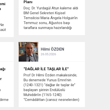
Planı
emi
Doç. Dr. Yurdagül Atun kaleme aldı
n
BM Genel Sekreteri Kişisel
Temsilcisi Maria Ángela Holguin’in
Temmuz sonu, Ağustos başı
 Ne
taraflara sunmaya hazırlandığı
kaüt
stratejik planın içeriği iki kurucu
ik
devletli ve sınırlı ortak yetkili
iğinde,
“gevşek çözüm” olarak
nitelendiriliyor. Maraş, Güzelyurt ve
Hilmi
ÖZDEN
Mesarya bölgesinin...
aktif
26.05.2026
cağı
“DAĞLAR İLE TAŞLAR İLE”
,
Prof Dr Hilmi Özden makalesinde;
ır
Bu denemede Yunus Emre’nin
(1240-1321) “dağlar ile taşlar ile”
n
başlayan şiirinin Endülüslü
Muhiddin’in (1165-1240)
ndirme
“Cemâdâttan (cansız nesnelerden)
, Dr.
yüce bir mahlûkat yoktur” mısrası
nde
ile derin ilişkisine yaklaşmaya