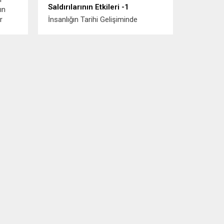
Saldırılarının Etkileri -1
ın
r
İnsanlığın Tarihi Gelişiminde
a
Haklılığı Olmayan Savaşlar ABD ve
 ya da
İsrail’in 28 Şubat’ta İran’a karşı
nde,
başlattığı saldırı devam etmektedir.
ABD ve İsrail’in son yıllarda
uluslararası hukuku göz ardı ederek
r. Bu
ve kendi ülkelerinin meşru yasama
..
organlarından dahi izin almadan
başlattıkları bu savaşın uzaması,...