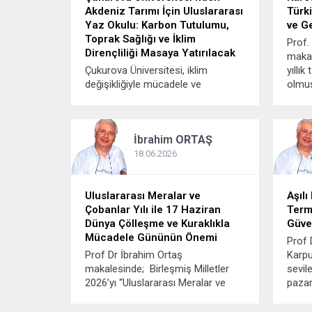
Akdeniz Tarımı İçin Uluslararası
Türki
Yaz Okulu: Karbon Tutulumu,
ve G
Toprak Sağlığı ve İklim
Prof.
Dirençliliği Masaya Yatırılacak
makal
Çukurova Üniversitesi, iklim
yıllık
değişikliğiyle mücadele ve
olmuş
sürdürülebilir tarım alanındaki
sonra
uluslararası çalışmalarına bir
tekno
yenisini daha ekliyor. Avrupa Birliği
hızla
İbrahim
ORTAŞ
destekli SHARInG-MeD Projesi
yılda
kapsamında düzenlenecek
çıkara
18.06.2026
“Akdeniz Tarımında Karbon
Sekestrasyonu ve Bitki Gelişimi”
Yaz Okulu, 31 Ağustos-4 Eylül 2026
Uluslararası Meralar ve
Aşılı
tarihleri arasında Adana’da
Çobanlar Yılı ile 17 Haziran
Term
gerçekleştirilecek. İklim...
Dünya Çölleşme ve Kuraklıkla
Güve
Mücadele Gününün Önemi
Prof 
Prof Dr İbrahim Ortaş
Karpu
makalesinde; Birleşmiş Milletler
sevil
2026’yı “Uluslararası Meralar ve
pazar
Çobanlık Yılı” ilan etti. Bugün
açtı.
kutlanan 2026 Uluslararası Meralar
bölüm