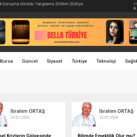
İlk Duruşma Görüldü: Yargılama 20 Ekim 2026’ya
G
6
Bursa
Güncel
Siyaset
Türkiye
Teknoloji
Sağlı
İbrahim
ORTAŞ
İbrahim
ORTAŞ
24.07.2026
16.07.2026
sel Krizlerin Gölgesinde
Bilimde Emeklilik Olur mu?