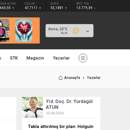
RAM ALTIN
DOLAR
EURO
BIST 100
.660,55
47,7111
55,1881
13.779,39
Bursa,
22
°C
Açık
k
STK
Magazin
Yazarlar
Anasayfa
Yazarlar
Yrd. Doç. Dr. Yurdagül
ATUN
23.06.2026
Takla attırılmış bir plan: Holguín