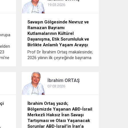
19.03.2026
Savaşın Gölgesinde Nevruz ve
Ramazan Bayramı
Kutlamalarının Kültürel
Avrupa
Dayanışma, Etik Sorumluluk ve
Birlikte Anlamlı Yaşam Arayışı
 elden
023
Prof Dr İbrahim Ortaş makalesinde;
emi’ne
2026 yılının ilk çeyreğinde bayrama
r
savaşın gölgesinde giriliyor.
ey
Ramazan ve 21 Mart Nevroz
nem
bayramı geliyor. İran ve Orta Asya
İbrahim
ORTAŞ
ülkeleri için en önemli bayram
Nevruz’dur . Savaş olmasaydı, bu
07.03.2026
yıl iki bayramın aynı ana denk...
çi
İbrahim Ortaş yazdı;
Bölgemizde Yaşanan ABD-İsrail
Merkezli Haksız İran Savaşı
Tartışması ve Olası Yaşanacak
Sorunlar ABD-İsrail’in İran’a
m