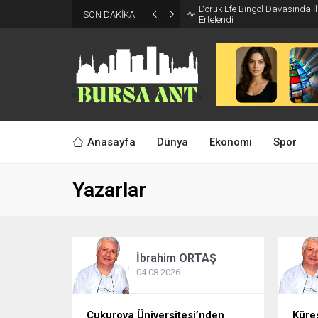
Doruk Efe Bingöl Davasında 
SON DAKİKA
Ertelendi
Anasayfa
Dünya
Ekonomi
Spor
Yazarlar
İbrahim
ORTAŞ
04.08.2026
Çukurova Üniversitesi’nden
Küre