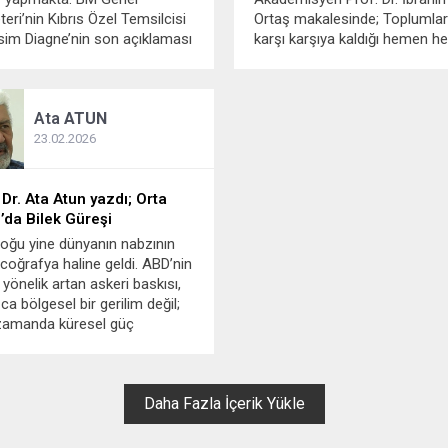
teri’nin Kıbrıs Özel Temsilcisi
Ortaş makalesinde; Toplumlar
im Diagne’nin son açıklaması
karşı karşıya kaldığı hemen he
un süren misyonun bir
sorunun ekonomik krizler, gıd
lendirmesi niteliğinde ama
güvensizliği, yoksulluk, savaş
 ve bir çok noktası unutulmuş.
sosyal eşitsizlikler incelendiği
Ata
ATUN
, “62 yıldır barışı korumayı...
bu olumsuzluklardan en fazla
etkilenen kesimlerin başında
23.02.2026
kadınların geldiği görülmektedi
nedenle 8 Mart Dünya Emekçi.
 Dr. Ata Atun yazdı; Orta
’da Bilek Güreşi
oğu yine dünyanın nabzının
ı coğrafya haline geldi. ABD’nin
a yönelik artan askeri baskısı,
ca bölgesel bir gerilim değil;
zamanda küresel güç
lerinin yeniden tanımlandığı
ürecin parçası olmaya başladı.
 mesele sadece İran ile
Daha Fazla İçerik Yükle
ngton arasındaki bir kriz...