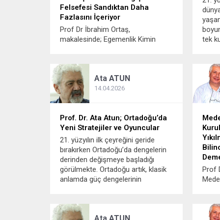
21. y
Felsefesi Sandıktan Daha
dünya
Fazlasını İçeriyor
yaşam
Prof Dr İbrahim Ortaş,
boyun
makalesinde; Egemenlik Kimin
tek k
Elinde? Anayasal Tarihimizde
sürdü
Bilmemiz Gereken Gerçekler
Özell
“Egemenlik kayıtsız şartsız
müdah
Ata
ATUN
milletindir.” Halk iradesini ilkokulda
başka
23 Nisan şenlikleri sürecinde
ve ul
14.04.2026
duyduk. Ancak anlamını
etkinli
bilmiyorduk. Şahsıma, uzun sürede
anlamadık. Halende çoğu insanın,
Prof. Dr. Ata Atun; Ortadoğu’da
Mede
toplum yönetiminde egemenliğin
Yeni Stratejiler ve Oyuncular
Kuru
önemini anlamadığı...
Yıkıl
21. yüzyılın ilk çeyreğini geride
Bili
bırakırken Ortadoğu’da dengelerin
Deme
derinden değişmeye başladığı
görülmekte. Ortadoğu artık, klasik
Prof 
anlamda güç dengelerinin
Meden
kurulduğu bir coğrafya olmaktan
İran 
çıktı; adeta büyük güçlerin yeni
edile
olanak ve stratejilerini denediği
“mede
Ata
ATUN
dinamik bir bölgeye dönüştü. Bir
edil