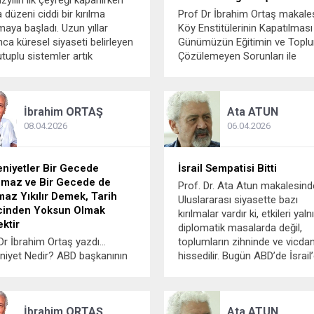
üzyılın ilk çeyreği kapanırken
 düzeni ciddi bir kırılma
Prof Dr İbrahim Ortaş makale
aya başladı. Uzun yıllar
Köy Enstitülerinin Kapatılması
ca küresel siyaseti belirleyen
Günümüzün Eğitimin ve Topl
utuplu sistemler artık
Çözülemeyen Sorunları ile
rülebilir olmaktan çıktı.
Boğuşmak. Bilgi ve Teknoloji
ikle de geçmişte yapılan askeri
Çağı’nda ülkemizin eğitim çık
aleler, organize edilen
artık sokaktaki insandan devle
İbrahim
ORTAŞ
Ata
ATUN
ldırılar, ekonomik yaptırımlar
en üst düzeyindeki yetkililere 
uslararası kurumların
hiç kimsenin memnun olmadığ
08.04.2026
06.04.2026
ğinin...
millî sorun...
niyetler Bir Gecede
İsrail Sempatisi Bitti
lmaz ve Bir Gecede de
Prof. Dr. Ata Atun makalesind
maz Yıkılır Demek, Tarih
Uluslararası siyasette bazı
ncinden Yoksun Olmak
kırılmalar vardır ki, etkileri yal
ktir
diplomatik masalarda değil,
Dr İbrahim Ortaş yazdı…
toplumların zihninde ve vicda
iyet Nedir? ABD başkanının
hissedilir. Bugün ABD’de İsrail
için “koca bir medeniyet yok
yönelik değişen algı tam da b
cek” ifadesiyle başlayan
bir kırılmanın işaretlerini veriyo
niyetin bir gecede yok
Yakın zamanda Gallup tarafın
İbrahim
ORTAŞ
Ata
ATUN
mesi mümkün mü?” sorusunu
yapılan anketler,...