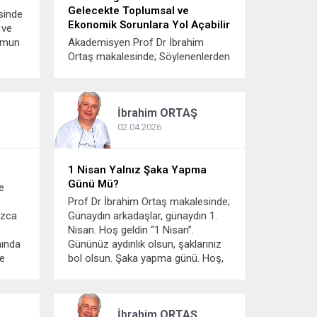
Gelecekte Toplumsal ve
sinde
Ekonomik Sorunlara Yol Açabilir
 ve
umun
Akademisyen Prof Dr İbrahim
Ortaş makalesinde; Söylenenlerden
çok söylenemeyenlerin bilinmesi
mazı
daha önemlidir Düşünmek ve bu
tin
düşünceyi özgürce dile getirmek,
İbrahim
ORTAŞ
kadar
sadece anayasal bir hak değil; bir
ı bir
insan için hava, su ve gıda kadar
02.04.2026
temel bir ihtiyaçtır. Ancak
günümüzde bu hayati ihtiyacımız...
1 Nisan Yalnız Şaka Yapma
Günü Mü?
e
Prof Dr İbrahim Ortaş makalesinde;
nızca
Günaydın arkadaşlar, günaydın 1.
Nisan. Hoş geldin “1 Nisan”.
nında
Gününüz aydınlık olsun, şaklarınız
’e
bol olsun. Şaka yapma günü. Hoş,
öyle
sürprizleri içeren şakalarını yap.
r.
Ancak insanları şaklarınla çok da
dan
umutlandırma. Baharın diriltici
İbrahim
ORTAŞ
nefesinin hissedildiği 1 Nisan...