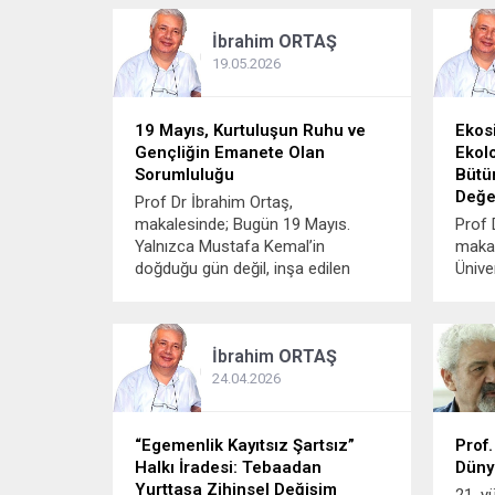
ve Çobanlar Yılı, aynı zamanda 17
Karpu
İbrahim
ORTAŞ
Haziran Dünya Çölleşme ve
rağm
Kuraklıkla Mücadele Günüdür. Mera
pek yo
19.05.2026
ve çobanlık günü olması nedeniyle,
karpu
çayır...
19 Mayıs, Kurtuluşun Ruhu ve
Ekosi
Gençliğin Emanete Olan
Ekolo
Sorumluluğu
Bütün
Değe
Prof Dr İbrahim Ortaş,
makalesinde; Bugün 19 Mayıs.
Prof 
Yalnızca Mustafa Kemal’in
maka
doğduğu gün değil, inşa edilen
Ünive
Cumhuriyet’in genç nesillere
Bilin
emanet edildiği müstesna bir
forml
dönüm noktasının günüdür. 19
ekosis
İbrahim
ORTAŞ
Mayıs, sadece geçmişi ve tarihi yad
düzen
etme günü değildir; aksine,
Doğad
24.04.2026
gençlerin geleceği bugünden...
yaşam
karşıl
“Egemenlik Kayıtsız Şartsız”
işbirliğ
Prof.
Halkı İradesi: Tebaadan
Düny
Yurttaşa Zihinsel Değişim