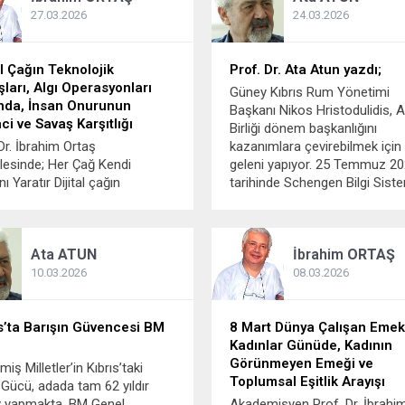
rtuyor. Arapça olan
27.03.2026
24.03.2026
iyet kelimesi Medine’den,
kentte oturanların yaşam
erini ve düzeyini belirten...
al Çağın Teknolojik
Prof. Dr. Ata Atun yazdı;
ları, Algı Operasyonları
Güney Kıbrıs Rum Yönetimi
nda, İnsan Onurunun
Başkanı Nikos Hristodulidis, 
ci ve Savaş Karşıtlığı
Birliği dönem başkanlığını
Dr. İbrahim Ortaş
kazanımlara çevirebilmek için
esinde; Her Çağ Kendi
geleni yapıyor. 25 Temmuz 2
nı Yaratır Dijital çağın
tarihinde Schengen Bilgi Sist
ının kendi altyapı imkânı
(SIS) entegre olarak önemli bi
inde kirli yüzü ve propaganda
teknik adımı tamamlayan Gün
lerinin çarpıttığı tek taraflı
Kıbrıs Rum Yönetimi, AB Dö
Ata
ATUN
İbrahim
ORTAŞ
işkilerinin yarattığı zorlu
Başkanlığı süresi...
da yine de doğanın sunduğu
10.03.2026
08.03.2026
ikleri ve renkliliği
eyerek gelişmeleri
eye...
ıs’ta Barışın Güvencesi BM
8 Mart Dünya Çalışan Emek
Kadınlar Günüde, Kadının
Görünmeyen Emeği ve
miş Milletler’in Kıbrıs’taki
Toplumsal Eşitlik Arayışı
 Gücü, adada tam 62 yıldır
v yapmakta. BM Genel
Akademisyen Prof. Dr. İbrahi