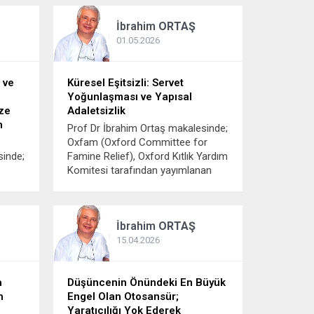
ıda
gayret etmeye çalışılacaktır.
İbrahim
ORTAŞ
ak
Çünkü hem Yunus hem de
di bir
Muhiddin vahdet-i...
01.05.2026
 ve
Küresel Eşitsizli: Servet
Yoğunlaşması ve Yapısal
ze
Adaletsizlik
n
Prof Dr İbrahim Ortaş makalesinde;
Oxfam (Oxford Committee for
sinde;
Famine Relief), Oxford Kıtlık Yardım
Komitesi tarafından yayımlanan
2024-2026 yıllarına ilişkin küresel
eşitsizlik verileri, dünya
 artık
ekonomisinde gelir ve servet
İbrahim
ORTAŞ
dağılımının giderek daha dar bir
nda
kesim lehine yoğunlaştığını ve bu
15.04.2026
anın
eğilimin yapısal...
a
Düşüncenin Önündeki En Büyük
n
Engel Olan Otosansür;
Yaratıcılığı Yok Ederek