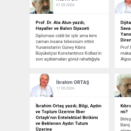
zamanların tek kutuplu dünya...
sordu
31.03.2026
meden
yani 
Prof. Dr. Ata Atun yazdı;
biçiml
Dijit
Hayaller ve Balon Siyaseti
Savaş
Yanı
Diplomasi ciddi bir iştir ama kimi
Diren
zaman insana tebessüm ettirir.
Yunanistan’ın Güney Kıbrıs
Prof 
Büyükelçisi Konstantinos Kollias’ın
makal
son açıklamaları gönül rahatlığıyla
Algısı
ikinci kategoriye giriyor. Çünkü
savaş
ortaya konulan tablo, biraz
eksen
stratejiden çok “iyi dilekler
makine
İbrahim
ORTAŞ
temennisi”, biraz da “hayal gücü
güç il
jimnastiği” gibi duruyor....
dünya
17.03.2026
güzell
önems
İbrahim Ortaş yazdı; Bilgi, Aydın
izlem
Kıbr
ve Toplum Üzerine İlber
mi?
Ortaylı’nın Entelektüel Birikimi
Birleş
ve Beklenen Aydın Tutum
Barış
Üzerine
göre