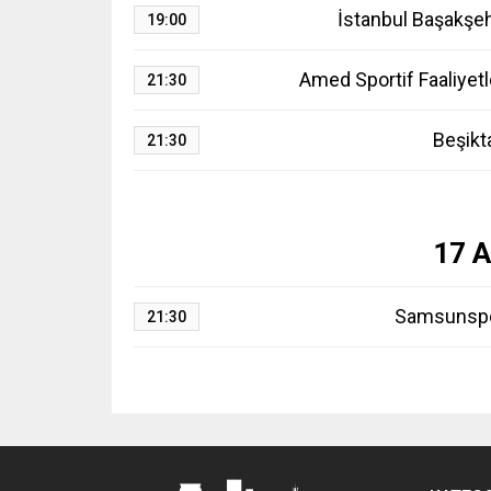
İstanbul Başakşeh
19:00
Amed Sportif Faaliyetl
21:30
Beşikt
21:30
17 A
Samsunsp
21:30