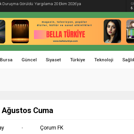
İlk Duruşma Görüldü: Yargılama 20 Ekim 2026’ya
G
6
Bursa
Güncel
Siyaset
Türkiye
Teknoloji
Sağlı
 Ağustos Cuma
ay
Çorum FK
-