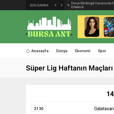
Doruk Efe Bingöl Davasında 
SON DAKİKA
Ertelendi
Anasayfa
Dünya
Ekonomi
Spor
Süper Lig Haftanın Maçları
14
Galatasar
21:30