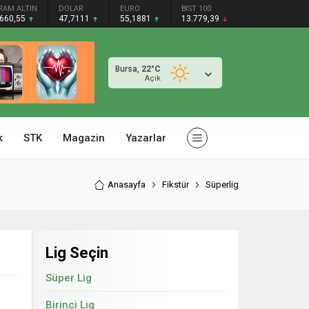
RAM ALTIN
DOLAR
EURO
BIST 100
.660,55
47,7111
55,1881
13.779,39
Bursa,
22
°C
Açık
k
STK
Magazin
Yazarlar
Anasayfa
Fikstür
Süperlig
Lig Seçin
Süper Lig
Birinci Lig