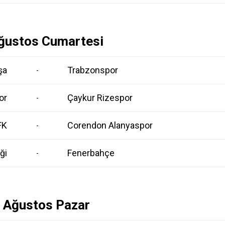
ğustos Cumartesi
şa
Trabzonspor
-
or
Çaykur Rizespor
-
FK
Corendon Alanyaspor
-
ği
Fenerbahçe
-
 Ağustos Pazar