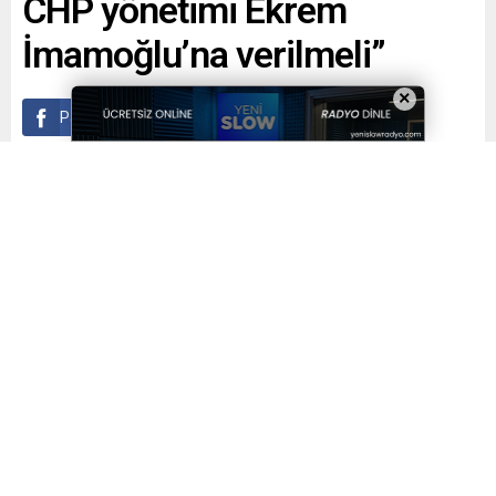
CHP yönetimi Ekrem
İmamoğlu’na verilmeli”
×
Paylaş
Tweetle
Gönder
Yayınlama: 21.04.2026
A
A
+
-
0