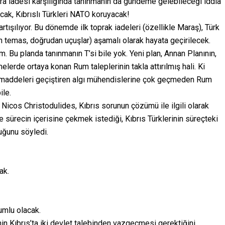
a iadesi karşılığında tanınmanın da gündeme gelebileceği iddia
cak, Kıbrıslı Türkleri NATO koruyacak!
artışılıyor. Bu dönemde ilk toprak iadeleri (özellikle Maraş), Türk
an temas, doğrudan uçuşlar) aşamalı olarak hayata geçirilecek.
 Bu planda tanınmanın T’si bile yok. Yeni plan, Annan Planının,
erde ortaya konan Rum taleplerinin takla attırılmış hali. Ki
i maddeleri geçiştiren algı mühendislerine çok geçmeden Rum
ile.
icos Christodulides, Kıbrıs sorunun çözümü ile ilgili olarak
de sürecin içerisine çekmek istediği, Kıbrıs Türklerinin süreçteki
uğunu söyledi.
ak.
umlu olacak.
n Kıbrıs’ta iki devlet talebinden vazgeçmesi gerektiğini,