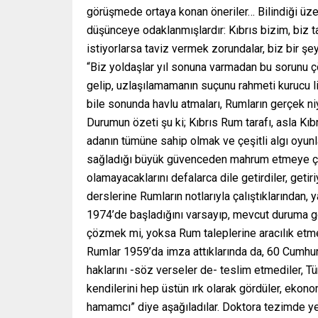
görüşmede ortaya konan öneriler… Bilindiği üzere
düşünceye odaklanmışlardır: Kıbrıs bizim, biz ta
istiyorlarsa taviz vermek zorundalar, biz bir ş
“Biz yoldaşlar yıl sonuna varmadan bu sorunu 
gelip, uzlaşılamamanın suçunu rahmeti kurucu l
bile sonunda havlu atmaları, Rumların gerçek ni
Durumun özeti şu ki; Kıbrıs Rum tarafı, asla Kıbr
adanın tümüne sahip olmak ve çeşitli algı oyun
sağladığı büyük güvenceden mahrum etmeye çalı
olamayacaklarını defalarca dile getirdiler, getir
derslerine Rumların notlarıyla çalıştıklarından,
1974’de başladığını varsayıp, mevcut duruma gör
çözmek mi, yoksa Rum taleplerine aracılık etme
Rumlar 1959’da imza attıklarında da, 60 Cumhuri
haklarını -söz verseler de- teslim etmediler, 
kendilerini hep üstün ırk olarak gördüler, ekono
hamamcı” diye aşağıladılar. Doktora tezimde ye