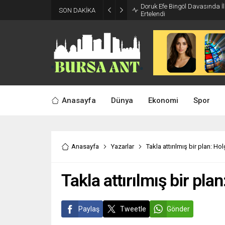
Doruk Efe Bingöl Davasında 
SON DAKİKA
Ertelendi
Anasayfa
Dünya
Ekonomi
Spor
Anasayfa
Yazarlar
Takla attırılmış bir plan: Hol
Takla attırılmış bir pla
Paylaş
Tweetle
Gönder