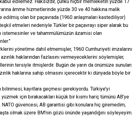
e kabul edilemez. Haksızdır, çünkü hiçbir memleketin yüzde 17
ararına âmme hizmetlerinde yüzde 30 ve 40 hakkına malik
e edilmiş olan bir paçavrada (1960 anlaşmaları kastediliyor)
eşkil etmeleri nedeniyle Türkler bir paçavrayı siper alarak bu
sun istemesinler ve tahammülümüzün âzamisi olan
nler.”
klerini yönetime dahil etmemişler, 1960 Cumhuriyeti imzalarını
r, azınlık haklarından fazlasını vermeyeceklerini söylemişler,
llerinin tersiyle itmişlerdir. Bugün de yarın da önümüze sunulan
azınlık haklarına sahip olmasını içerecektir ki dünyada böyle bir
bilinmesi, kayıtlara geçmesi gerekiyordu. Türkiye’yi
yüzmek için bırakacakları küçük bir kısmı hariç tümünü AB’ye
u. NATO güvencesi, AB garantisi gibi konulara hiç giremedim,
 başta olmak üzere BM’nin gözü önünde yaşandığını söyleyeyim.