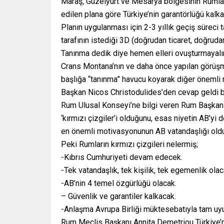
Maraş, Güzelyurt ve Mesarya bölgesinin Rumlar
edilen plana göre Türkiye’nin garantörlüğü kalka
Planın uygulanması için 2-3 yıllık geçiş süreci t
tarafının istediği 3D (doğrudan ticaret, doğrud
Tanınma dedik diye hemen elleri ovuşturmayalım.
Crans Montana’nın ve daha önce yapılan görüşmel
başlığa “tanınma” havucu koyarak diğer öneml
Başkan Nicos Christodulides’den cevap geldi b
Rum Ulusal Konseyi’ne bilgi veren Rum Başkan N
‘kırmızı çizgiler’i olduğunu, esas niyetin AB’yi 
en önemli motivasyonunun AB vatandaşlığı old
Peki Rumların kırmızı çizgileri nelermiş;
-Kıbrıs Cumhuriyeti devam edecek.
-Tek vatandaşlık, tek kişilik, tek egemenlik olac
-AB’nin 4 temel özgürlüğü olacak.
– Güvenlik ve garantiler kalkacak.
-Anlaşma Avrupa Birliği müktesebatıyla tam uy
Rum Meclis Başkanı Annita Demetriou Türkiye’ni