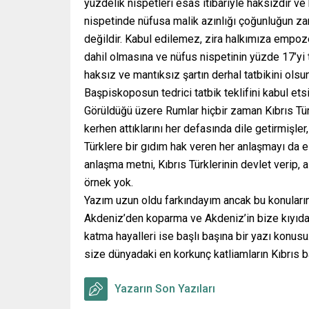
yüzdelik nispetleri esas itibariyle haksızdır v
nispetinde nüfusa malik azınlığı çoğunluğun z
değildir. Kabul edilemez, zira halkımıza empoz
dahil olmasına ve nüfus nispetinin yüzde 17’yi t
haksız ve mantıksız şartın derhal tatbikini ol
Başpiskoposun tedrici tatbik teklifini kabul etsi
Görüldüğü üzere Rumlar hiçbir zaman Kıbrıs Tür
kerhen attıklarını her defasında dile getirmişle
Türklere bir gıdım hak veren her anlaşmayı da e
anlaşma metni, Kıbrıs Türklerinin devlet verip, 
örnek yok.
Yazım uzun oldu farkındayım ancak bu konuların 
Akdeniz’den koparma ve Akdeniz’in bize kıyıda 
katma hayalleri ise başlı başına bir yazı konus
size dünyadaki en korkunç katliamların Kıbrıs
Yazarın Son Yazıları