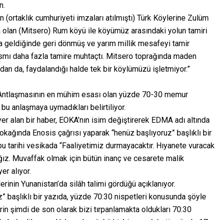
n.
ortaklık cumhuriyeti imzaları atılmıştı) Türk Köylerine Zulüm
kta olan (Mitsero) Rum köyü ile köyümüz arasındaki yolun tamiri
 geldiğinde geri dönmüş ve yarım millik mesafeyi tamir
smı daha fazla tamire muhtaçtı. Mitsero toprağında maden
an da, faydalandığı halde tek bir köylümüzü işletmiyor.”
h Antlaşmasının en mühim esası olan yüzde 70-30 memur
u anlaşmaya uymadıkları belirtiliyor.
er alan bir haber, EOKA’nın isim değiştirerek EDMA adı altında
okağında Enosis çağrısı yaparak “henüz başlıyoruz” başlıklı bir
ı bu tarihi vesikada “Faaliyetimiz durmayacaktır. Hıyanete vuracak
ğız. Muvaffak olmak için bütün inanç ve cesarete malik
er alıyor.
inin Yunanistan’da silâh talimi gördüğü açıklanıyor.
z” başlıklı bir yazıda, yüzde 70:30 nispetleri konusunda şöyle
in şimdi de son olarak bizi tırpanlamakta oldukları 70:30