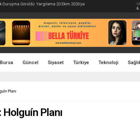
İlk Duruşma Görüldü: Yargılama 20 Ekim 2026’ya
G
6
Bursa
Güncel
Siyaset
Türkiye
Teknoloji
Sağlı
guín Planı
n: Holguín Planı