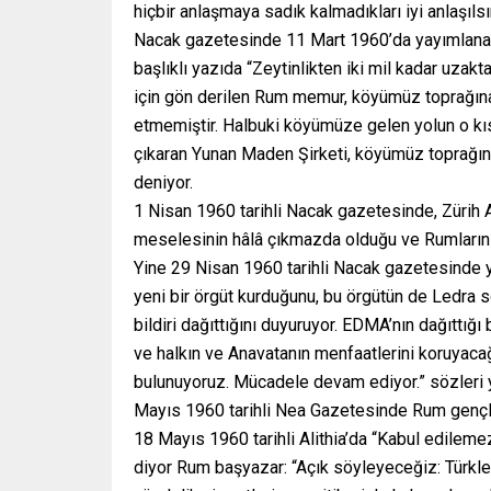
hiçbir anlaşmaya sadık kalmadıkları iyi anlaşılsı
Nacak gazetesinde 11 Mart 1960’da yayımlanan (
başlıklı yazıda “Zeytinlikten iki mil kadar uza
için gön derilen Rum memur, köyümüz toprağına
etmemiştir. Halbuki köyümüze gelen yolun o kı
çıkaran Yunan Maden Şirketi, köyümüz toprağınd
deniyor.
1 Nisan 1960 tarihli Nacak gazetesinde, Züri
meselesinin hâlâ çıkmazda olduğu ve Rumların b
Yine 29 Nisan 1960 tarihli Nacak gazetesinde y
yeni bir örgüt kurduğunu, bu örgütün de Ledra s
bildiri dağıttığını duyuruyor. EDMA’nın dağıttığ
ve halkın ve Anavatanın menfaatlerini koruyaca
bulunuyoruz. Mücadele devam ediyor.” sözleri y
Mayıs 1960 tarihli Nea Gazetesinde Rum gençler
18 Mayıs 1960 tarihli Alithia’da “Kabul edileme
diyor Rum başyazar: “Açık söyleyeceğiz: Türkler