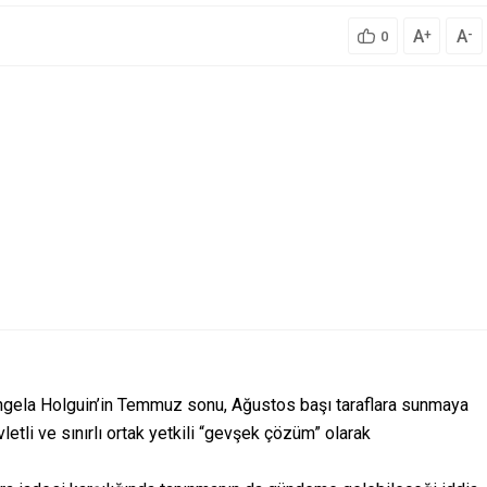
A
A
+
-
0
ngela Holguin’in Temmuz sonu, Ağustos başı taraflara sunmaya
evletli ve sınırlı ortak yetkili “gevşek çözüm” olarak