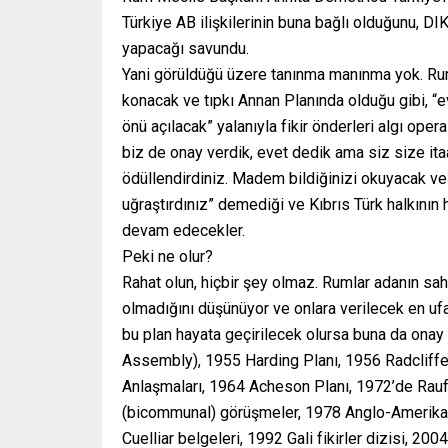
Türkiye AB ilişkilerinin buna bağlı olduğunu, 
yapacağı savundu.
Yani görüldüğü üzere tanınma manınma yok. Rum
konacak ve tıpkı Annan Planında olduğu gibi, “e
önü açılacak” yalanıyla fikir önderleri algı op
biz de onay verdik, evet dedik ama siz size itaa
ödüllendirdiniz. Madem bildiğinizi okuyacak ve 
uğraştırdınız” demediği ve Kıbrıs Türk halkının
devam edecekler.
Peki ne olur?
Rahat olun, hiçbir şey olmaz. Rumlar adanın sahi
olmadığını düşünüyor ve onlara verilecek en ufak
bu plan hayata geçirilecek olursa buna da onay
Assembly), 1955 Harding Planı, 1956 Radcliff
Anlaşmaları, 1964 Acheson Planı, 1972’de Rauf
(bicommunal) görüşmeler, 1978 Anglo-Amerika
Cuelliar belgeleri, 1992 Gali fikirler dizisi, 2