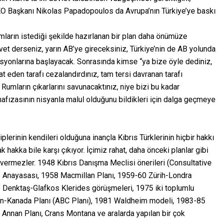
DIKO Başkanı Nikolas Papadopoulos da Avrupa’nın Türkiye’ye baskı
ların istediği şekilde hazırlanan bir plan daha önümüze
vet derseniz, yarın AB’ye gireceksiniz, Türkiye’nin de AB yolunda
erasyonlarına başlayacak. Sonrasında kimse “ya bize öyle dediniz,
t eden tarafı cezalandırdınız, tam tersi davranan tarafı
Rumların çıkarlarını savunacaktınız, niye bizi bu kadar
 hafızasının nisyanla malul olduğunu bildikleri için dalga geçmeye
plerinin kendileri olduğuna inançla Kıbrıs Türklerinin hiçbir hakkı
 hakka bile karşı çıkıyor. İçimiz rahat, daha önceki planlar gibi
 vermezler. 1948 Kıbrıs Danışma Meclisi önerileri (Consultative
e Anayasası, 1958 Macmillan Planı, 1959-60 Zürih-Londra
 Denktaş-Glafkos Klerides görüşmeleri, 1975 iki toplumlu
n-Kanada Planı (ABC Planı), 1981 Waldheim modeli, 1983-85
004 Annan Planı, Crans Montana ve aralarda yapılan bir çok