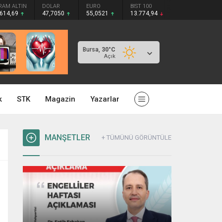
RAM ALTIN
DOLAR
EURO
BIST 100
.614,69
47,7050
55,0521
13.774,94
Bursa,
30
°C
Açık
k
STK
Magazin
Yazarlar
MANŞETLER
+ TÜMÜNÜ GÖRÜNTÜLE