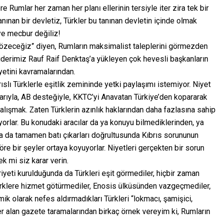
 Rumlar her zaman her planı ellerinin tersiyle iter zira tek bir
nınan bir devletiz, Türkler bu tanınan devletin içinde olmak
eye mecbur değiliz!
çözeceğiz” diyen, Rumların maksimalist taleplerini görmezden
iderimiz Rauf Raif Denktaş’a yükleyen çok hevesli başkanların
yetini kavramalarından.
ıslı Türklerle eşitlik zemininde yetki paylaşımı istemiyor. Niyet
larıyla, AB desteğiyle, KKTC’yi Anavatan Türkiye’den kopararak
şmak. Zaten Türklerin azınlık haklarından daha fazlasına sahip
iyorlar. Bu konudaki aracılar da ya konuyu bilmediklerinden, ya
 ya da tamamen batı çıkarları doğrultusunda Kıbrıs sorununun
e bir şeyler ortaya koyuyorlar. Niyetleri gerçekten bir sorun
k mi siz karar verin.
yeti kurulduğunda da Türkleri eşit görmediler, hiçbir zaman
Türklere hizmet götürmediler, Enosis ülküsünden vazgeçmediler,
mik olarak nefes aldırmadıkları Türkleri “lokmacı, şamişici,
r alan gazete taramalarından birkaç örnek vereyim ki, Rumların