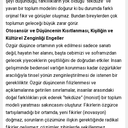
şeyi düşündüğü, farklılıkların yok olduğu “tekdüze” ve
yavan bir toplum modelini doğurur ki bu durumda farklı
orijinal fikir ve görüşler oluşmaz. Bundan bireylerden çok
toplumun geleceği büyük zarar görür.
Otosansür ve Düşüncenin Kısıtlanması, Kişiliğin ve
Kültürel Zenginliği Engeller
Özgür düşünce ortamının yok edilmesi sadece sanatı
değil, hayatın her alanını, başta cebimizi ve soframızdan
gelecek yiyeceklerin çeşitliliğini de doğrudan etkiler. İnsan
gelişiminde bedensel varlığın korunması kadar özgürlükler
aracılığıyla tinsel yönün zenginleştirilmesi de istenen bir
gerekliliktir. Özgür düşüncenin filizlenmesi ve
açıklamalarına getirilen sınırlamalar, insanlar arasındaki
doğal farklılıkları yok ederek “tekdüze” (monist) bir toplum
modeli yaratması sakıncasını oluşturur. Fikirlerin özgürce
tartışılamadığı bir ortamda, yeni fikirler (inovasyon)
doğmaz; sorunların çözümüne ilişkin gerektiğinde radikal
fikirler gelişmez; çözümler zihinlerde şekillenmez.