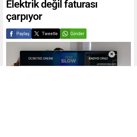
Elektrik değil faturası
çarpıyor
Paylaş
Tweetle
Gönder
×
Yayınlama: 15.04.2026
A
A
+
-
0