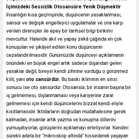
İçimizdeki Sessizlik
Otosansüre Yenik Düşmektir
İnsanlığın kısa geçmişinde, düşüncenin yasaklanması,
sansür ve değişik engelleyici uygulamalar ve ona karşı
verilen direnişler ile epey bir tarihsel bilgi birikimi
mevcuttur. Halende akıl ve yapay zekâ çağında en çok
konuşulan ve şikâyet edilen konu düşüncenin
cezalandırılmasıdır. Günümüzde düşünceyi açıklamanın
önündeki en büyük engel artık sadece dışarıdan gelen
yasaklar değil; bireyin kendi zihnine vurduğu o görünmez
kilit, yani
oto sansürdür.
Bu baskı ikliminin en sinsi
sonucu ise oto sansürdür. Otosansür, bir insanın başına bir
iş gelmemesi, dışlanmaması veya kariyerine zarar
gelmemesi için kendi düşüncelerini bizzat kendi eliyle
kısıtlamasıdır. İktidarların doğrudan müdahalesine gerek
kalmadan, insanlar artık yazma ve konuşma dillerini
yumuşatıyorlar, görüşlerini açıklamayı erteliyorlar. Kendini
sürekli adeta bir “mikroskop altında” hissederek yaşayan