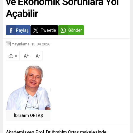
ve Ekonomik Sorunlara Yol
Açabilir
Paylaş
Tweetle
Gönder
Yayınlama: 15.04.2026
A
A
+
-
0
İbrahim ORTAŞ
Akademisyen Prof Dr İbrahim Ortaş makalesinde;