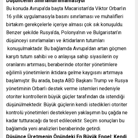
Düşüncenin Sınırlandırılmamasıydı
Bu konuda Avrupa’da başta Macaristan’da Viktor Orban’ın
16 yıllık uygulamasıyla basını sınırlaması ve muhalifleri
birtakım gerekçelerle içeriye alması çok sık konuşuldu.
Benzer şekilde Rusya’da, Polonya’nın ve Bulgaristan’ın
düşünceyi sınırlamaları ve iktidarların tutumları
konuşulmaktadır. Bu bağlamda Avrupa’dan artan göçmen
karşıtı tutum sahibi ve o anlayışa sahip siyasilerin oy
oranlarını artırması, beraberinde otoriter yönetimlere
eğilimli yönetimlerin iktidara gelme kaygısını artırmaya
başlamıştır. Bu arada, başta ABD Başkanı Trump ve Rusya
yönetiminin Orban’ı destek verme istemleri nedeniyle
otoriter kontrollerin büyük güçler tarafından da istendiği
düşünülmektedir. Büyük güçlerin kendi istedikleri otoriter
kontrolü yönetimleri destekleyen yaklaşımın bu çağda ne
kadar tutturacağı da test edilecektir. Seçim sonuçları bu
bağlamda yeni analizleri beraberinde getirdi.
Düşünce Üretmenin Önündeki En Büyük Engel: Kendi