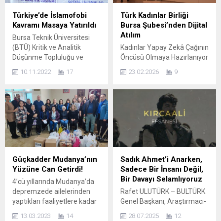
aynı ayına göre %76,1
Yüksek sesle dillendirilen
oranında artarak 165 bin
uyarılara rağmen,
Türkiye’de İslamofobi
Türk Kadınlar Birliği
138 oldu. Son aylardaki
bağımlılıkla mücadele hala
Kavramı Masaya Yatırıldı
Bursa Şubesi’nden Dijital
hareketlilik katlanarak
yeterince etkili olamıyor.
Atılım
Bursa Teknik Üniversitesi
devam ediyor. Eylül’de 140
Ancak, duyarlı sivil toplum
(BTÜ) Kritik ve Analitik
Kadınlar Yapay Zekâ Çağının
bin seviyesindeki artış ile
kuruluşları (STK’lar) bu kez
Düşünme Topluluğu ve
Öncüsü Olmaya Hazırlanıyor
son 21 ayın rekoru...
operasyonlara destek
Sosyal Çalışmalar
Türk Kadınlar Birliği (TKB)
vererek, Türkiye’deki madde
10.11.2022
17
23.02.2026
9
Topluluğu, Yıldırım
Bursa Şubesi, köklü
bağımlılığı krizinin
Belediyesi Değirmen Gençlik
kurumsal birikimini çağın en
boyutlarını bir kez...
Hareketi katkılarıyla
önemli dönüşüm
‘Türkiye’de İslamofobi’
alanlarından biri olan yapay
başlıklı bir konferans
zekâ teknolojileriyle
düzenledi. BTÜ Yıldırım
buluşturan dikkat çekici bir
Bayezid Yerleşkesinde çok
etkinliğe imza attı.
sayıda öğrencinin katılımıyla
Kadınların dijital dünyadaki
8 Kasım’da gerçekleşen
rolünü güçlendirmeyi
Güçkadder Mudanya’nın
Sadık Ahmet’i Anarken,
konferansın konuğu Türk-
hedefleyen söyleşi, teknoloji
Yüzüne Can Getirdi!
Sadece Bir İnsanı Değil,
Alman Üniversitesi öğretim
ile toplumsal gelişimi bir
Bir Davayı Selamlıyoruz
4’cü yıllarında Mudanya’da
üyesi Doç. Dr. Enes Bayraklı
araya getirerek Bursa’da
depremzede ailelerinden
Rafet ULUTÜRK – BULTÜRK
oldu. HABER OSMAN
önemli bir...
yaptıkları faaliyetlere kadar
Genel Başkanı, Araştırmacı-
ÇETİN...
bir çok başarılı işlere imza
Yazar kaleminden Efsanevi
13.03.2023
14
28.07.2025
12