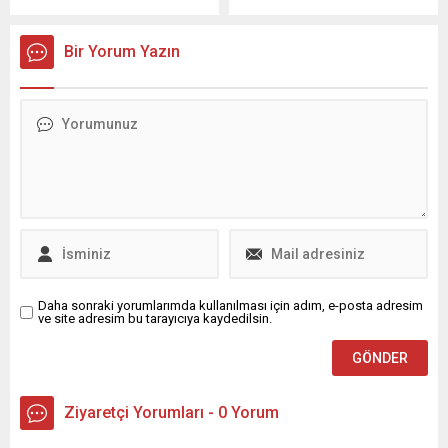
atan Mudanya Güçlü
direniş lideri Kırcı Ali’nin, 800
Kadınlar Derneği yeni
kişilik atlı birliğiyle 70 bin
hedeflere yelken açtı.
kişilik düşman ordusuna
Bir Yorum Yazın
Dernek Başkanı İpek
karşı verdiği destansı
Demirtaş; “4’cü yılımızda
mücadelenin anlatıldığı
Mudanyamız da yaptığımız
“Kırcaali Efsanesi” belgesel
çalışmalarımızla
gösterimi ve konferans.
vatandaşlarımıza ışık olduk,
Bugün Sadık Ahmet’i
el verdik. Hoşgörünün,
anarken, sadece bir lideri
fedakarlığın, iyiliğin,
değil; inkâr edilmiş
sevginin, Emeğin,
kimliklerin, susturulmuş
Dayanışmanın gücüne
halkların ve bastırılmış
inanarak çıktığımız bu yolda
hakların sesi olan...
Ekip arkadaşlarımla...
Daha sonraki yorumlarımda kullanılması için adım, e-posta adresim
ve site adresim bu tarayıcıya kaydedilsin.
Ziyaretçi Yorumları - 0 Yorum