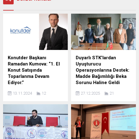
Konutder Başkanı
Duyarlı STK’lardan
Ramadan Kumova: “1. El
Uyuşturucu
Konut Satışında
Operasyonlarına Destek:
Toparlanma Devam
Madde Bağımlılığı Beka
Ediyor.”
Sorunu Haline Geldi
Konutder Başkanı Ramadan
İstanbul Cumhuriyet
13.11.2024
12
27.12.2025
21
Kumova, bugün TÜİK
Başsavcılığı’nın başlattığı
tarafından açıklanan Ekim
büyük uyuşturucu
2024 Konut Satış
soruşturması, ünlü isimlerin
İstatistikleri verilerini
gözaltına alınmasının
değerlendirdi. Türkiye
ardından dikkatleri bir kez
genelinde konut satışları
daha Türkiye’deki madde
Ekim ayında bir önceki yılın
bağımlılığı sorununa çevirdi.