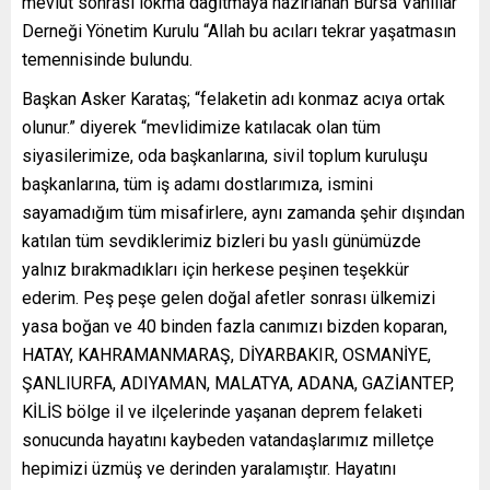
mevlüt sonrası lokma dağıtmaya hazırlanan Bursa Vanlılar
Derneği Yönetim Kurulu “Allah bu acıları tekrar yaşatmasın
temennisinde bulundu.
Başkan Asker Karataş; “felaketin adı konmaz acıya ortak
olunur.” diyerek “mevlidimize katılacak olan tüm
siyasilerimize, oda başkanlarına, sivil toplum kuruluşu
başkanlarına, tüm iş adamı dostlarımıza, ismini
sayamadığım tüm misafirlere, aynı zamanda şehir dışından
katılan tüm sevdiklerimiz bizleri bu yaslı günümüzde
yalnız bırakmadıkları için herkese peşinen teşekkür
ederim. Peş peşe gelen doğal afetler sonrası ülkemizi
yasa boğan ve 40 binden fazla canımızı bizden koparan,
HATAY, KAHRAMANMARAŞ, DİYARBAKIR, OSMANİYE,
ŞANLIURFA, ADIYAMAN, MALATYA, ADANA, GAZİANTEP,
KİLİS bölge il ve ilçelerinde yaşanan deprem felaketi
sonucunda hayatını kaybeden vatandaşlarımız milletçe
hepimizi üzmüş ve derinden yaralamıştır. Hayatını