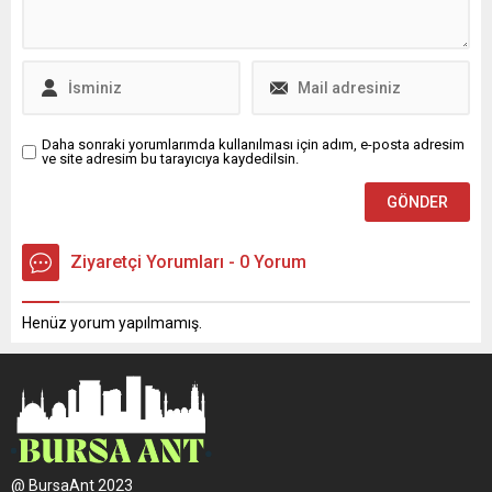
tabanı 25 metrekare,
Mergül Demircan, Kadın
yüksekliği 5
Kolları Başkanı Güliz Yavaş,
metredir. Mermer ve
Gençlik Kolları Başkanı Hacer
tunçtan yapılan iki metrelik
Abacı, İlçe...
anıtta, Atatürk, Mareşal
üniforması ile
görülmektedir. Arkasında
Daha sonraki yorumlarımda kullanılması için adım, e-posta adresim
ve site adresim bu tarayıcıya kaydedilsin.
pelerini ile ayakta...
Ziyaretçi Yorumları - 0 Yorum
Henüz yorum yapılmamış.
@ BursaAnt 2023