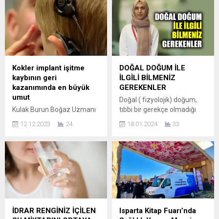
ardından fonksiyonel tıp ve
kişilere tavsiye edilmemeli!
tamamlayıcı sağlık
İnternational Clinics kurucu
yaklaşımlarına yönelerek
ortaklarından Op. Dr. Halil
danışmanlık hizmetleri
İbrahim Gökçek; ‘’Fazla
veren bir isim olarak
kilolardan arınmış, ince bir
tanınıyor. Sert, bugün
karın ve bel yapısı elbette ki
Antalya’da faaliyet gösteren
her kadının vazgeçilmez
Kokler implant işitme
DOĞAL DOĞUM İLE
bir Rezonans Danışmanlık
arzusudur. Yıllar içinde
kaybının geri
İLGİLİ BİLMENİZ
Merkezi’nin kurucusu olarak
geçirilen çoklu hamilelikler,
kazanımında en büyük
GEREKENLER
çalışmalarını sürdürüyor.
hareketsiz bir yaşam tarzı
umut
Doğal ( fizyolojik) doğum,
Hacettepe’den Akdeniz
veya değişken...
Kulak Burun Boğaz Uzmanı
tıbbi bir gerekçe olmadığı
Üniversitesi’ne Uzanan
Doç. Dr. Secaattin Gülşen,
sürece; kendiliğinden
Mesleki...
12.12.2023
24
18.01.2024
33
işitme kaybının geri dönüşü
başlayan, mümkün
olmayan bir sağlık sorunu
olduğunca müdahale
olmadığına dikkat çekti
edilmeden gerçekleşen,
Dünyada yaygın olarak
annenin doğal kasılmaları
görülen işitme kaybı, her
beklenerek takip edilen,
yaştan insanın hayatını
bebeklerin doğar doğmaz
etkisi altına alabiliyor.
anne kucağı ile buluştuğu
Türkiye İstatistik
doğum olarak tanımlanıyor.
Kurumu’nun verilerine göre,
Anneliğe adım atılan bu özel
İDRAR RENGİNİZ İÇİLEN
Isparta Kitap Fuarı’nda
Türkiye’de 500 bin civarında
anda, kadınlar yeni bir