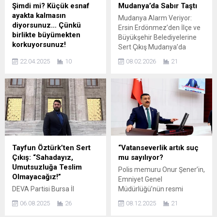
Şimdi mi? Küçük esnaf
Mudanya’da Sabır Taştı
ayakta kalmasın
Mudanya Alarm Veriyor:
diyorsunuz… Çünkü
Ersin Erdönmez’den İlçe ve
birlikte büyümekten
Büyükşehir Belediyelerine
korkuyorsunuz!
Sert Çıkış Mudanya’da
“Birlikten güç doğar dedik,
yıllardır biriken sorunlar artık
22.04.2025
10
08.02.2026
21
ama siz ne yaptınız?
gizlenemez, ertelenemez
Beraberliğin düşmanı
ve makyajlanamaz noktaya
oldunuz! Halkı böl, parçala,
geldi. Altyapısı çöken, yolları
yönet mantığıyla küçük
yamayla ayakta tutulan,
esnafı yok etmeye çalıştınız.
trafiği içinden çıkılmaz hâle
Zaten zor geçinen
gelen, sahil hattı kaderine
vatandaşı birbirine
terk edilen Mudanya’da
kırdırdınız. Sıkıntıları
sabır resmen tükendi. İlçede
çözmek yerine ayrıştırmayı
yaşayan yurttaşların
Tayfun Öztürk’ten Sert
“Vatanseverlik artık suç
seçtiniz!” sözler DEVA Parti
dilindeki ortak soru ise
Çıkış: “Sahadayız,
mu sayılıyor?
Bursa İl Başkanı Tayfun
giderek...
Umutsuzluğa Teslim
Polis memuru Onur Şener’in,
Öztürk’e ait. Öztürk, küçük
Olmayacağız!”
Emniyet Genel
esnafın zor zamanlar
DEVA Partisi Bursa İl
Müdürlüğü’nün resmi
geçirdiğini belirterek
Başkanı Tayfun Öztürk’ten
açıklamasının altına yaptığı
dayanışma ruhunun...
06.08.2025
26
08.12.2025
21
Sert Çıkış: “Sahadayız,
yorum nedeniyle görevden