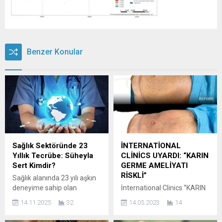
Benzer Konular
Sağlık Sektöründe 23
İNTERNATİONAL
Yıllık Tecrübe: Süheyla
CLİNİCS UYARDI: “KARIN
Sert Kimdir?
GERME AMELİYATI
RİSKLİ”
Sağlık alanında 23 yılı aşkın
deneyime sahip olan
İnternational Clinics ‘’KARIN
Süheyla Sert, radyoloji
GERME’’ ameliyatının
14.11.2025
32
14.05.2023
14
birimlerinde edindiği uzun
detaylarına dikkat çekerek
süreli mesleki tecrübenin
bilgilendirdi. 18 yaş altındaki