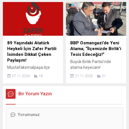
Umutsuzluğa Teslim
alınarak hakkında
Olmayacağız!” “Bu düzen,
soruşturma başlatılması,
halkı susturmak istiyor. Biz,
Türkiye gündeminde büyük
halkın sesini büyüteceğiz!”
bir öfkeli tartışmaya
DEVA Partisi Bursa İl
dönüştü. Terör örgütü PKK
Başkanı Tayfun Öztürk,
ve elebaşı Abdullah Öcalan’a
Ağustos ve Eylül aylarını
yönelik siyasi yakınlaşma
kapsayan saha programına
iddialarını eleştiren, devlete
89 Yaşındaki Atatürk
BBP Osmangazi’de Yeni
ilişkin açıklamalarda
bağlılığını vurgulayan
Heykeli İçin Zafer Partili
Atama; “İlçemizde Birlik’i
bulundu. Öztürk, ekonomik
ifadeleriyle kamuoyunda
İsimden Dikkat Çeken
Tesis Edeceğiz!”
krizin, toplumsal çöküşün ve
geniş destek gören Şener
Paylaşım!
Büyük Birlik Partisi’nde
kültürel gerilemenin
hakkında soruşturma
Mustafakemalpaşa ilçe
atama heyecanı!
sıradanlaştırılmasına sert
açılması, “Bu...
merkezinde, Cumhuriyet
Meslektaşımız Mahmut
tepki...
07.11.2024
18
21.11.2023
21
(Cumhurluk) Meydanındadır.
Yayla, Osmangazi’ye ilçe
Kaymakam Kamil Arkal’ın
başkanı olarak atandı. 10
girişimiyle dönemin Belediye
aralık pazar günü Atatürk
Bir Yorum Yazın
Başkanı olan İbrahim UMAY
Merinos Kongre Salonu
tarafından, heykeltıraş
Hüdevandigar Salonunda
Nusret Suman’a
saat 11,00 de gerçekleşecek
yaptırılmıştır.1935 yılında
12’ci Olağan Kongre öncesi
yapılan anıt 4742 liraya mal
Başkan Mahmut Yayla
olmuştur. Anıtın kaidesinin
kurmayları, İlçe Sekreteri