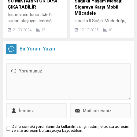
SU MİKTARINI ORTAYA
Sağlıklı Yaşam Mesajı:
işitme kaybı yaşayan birey
deneyim olan doğum
ÇIKARABİLİR
Sigaraya Karşı Mobil
bulunuyor. Seviyesi, türü ve
eylemini
Mücadele
İnsan vücudunun %60’ı
nedeni...
gerçekleştirdiklerinde kaygı
sudan oluşuyor. İçerdiği
Isparta İl Sağlık Müdürlüğü,
ve endişe durumu ortaya
mineraller, biyokimyasal
bu yılki Kitap Fuarı’nda
çıkabiliyor veya zaten var...
21.03.2024
13
12.12.2025
10
reaksiyonların
önemli bir sağlık
gerçekleşmesinde
kampanyasına imza atıyor.
ve sistemlerin uyumlu
Fuar alanında kurduğu Mobil
Bir Yorum Yazın
çalışmasında rol alıyor.
Sigara Bırakma Polikliniği ile
Vücut sıvılarının yani
sigaranın zararları
kan, mide salgısı, tükürük,
konusunda farkındalık
idrar, eklem sıvısı ve beyin
yaratmayı hedefleyen sağlık
omurilik sıvısının
ekipleri, aynı zamanda
büyük kısmını su
sigarayı bırakmak
oluşturuyor. İnsan vücudu
isteyenlere ücretsiz
için çok önemli faydaları
danışmanlık ve destek
olan su olmazsa kişi sadece
sunuyor. Sigara Bırakmaya
3-4 gün hayatta kalabiliyor.
Destek, Karbonmonoksit
Su, insan hayatı için
Ölçümü ile Sağlık Tespiti
oksijenden sonra en...
Isparta İl...
Daha sonraki yorumlarımda kullanılması için adım, e-posta adresim
ve site adresim bu tarayıcıya kaydedilsin.