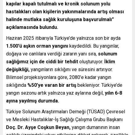
kapılar kapalı tutulmalı ve kronik solunum yolu
hastalıkları olan kişilerin yakınmalarında artış olması
halinde mutlaka sağlık kuruluşuna başvurulmalı”
açıklamasında bulundu.
Haziran 2025 itibarıyla Türkiye’de yalnızca son bir ayda
1.500’ü aşkın orman yangını
kaydedildi. Bu yangınlar,
doğaya ve canlılara verdiği zararın yanı sıra,
solunum
sağlığımız için de ciddi bir tehdit
oluşturuyor.
İklim
değişikliği
,
yangınların sıklığını ve süresini artırıyor.
Bilimsel projeksiyonlara göre, 2080’e kadar yangın
sıklığında
%50’ye varan bir artış
bekleniyor. Türkiye’de
yangın sezonu artık yalnızca yaz aylarına değil,
yılın 6-8
ayına yayılmış durumda.
Türkiye Solunum Araştırmaları Derneği (TÜSAD) Çevresel
ve Mesleki Hastalıklar-İş Sağlığı Çalışma Grubu Başkanı
Doç. Dr. Ayşe Coşkun Beyan
,
yangın dumanının insan