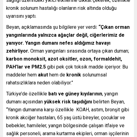
sağlığı üzerindeki yıkıcı etkilerine dikkat çekerek, özellikle
kronik solunum hastalığı olanların risk altında olduğu
uyarısını yaptı.
Beyan, açıklamasında şu bilgilere yer verdi:
“Çıkan orman
yangınlarında yalnızca ağaçlar değil, ciğerlerimiz de
yanıyor. Yangın dumanı nefes aldığımız havayı
zehirliyor.
Orman yangınları sırasında ortaya çıkan duman;
karbon monoksit, azot oksitler, ozon, formaldehit,
PAH’lar ve PM2.5
gibi pek çok toksik madde içeriyor. Bu
maddeler hem
akut
hem de
kronik
solunumsal
rahatsızlıklara neden olabiliyor.”
Türkiye’de özellikle
batı ve güney kıyılarının
, yangın
dumanı açısından
yüksek risk taşıdığını
belirten Beyan,
“Yangın dumanına karşı özellikle KOAH, astım, bronşit gibi
kronik akciğer hastaları, 65 yaş üstü bireyler, çocuklar ve
bebekler, hamileler, yangın bölgesinde çalışan itfaiye ve
sağlık personeli, arama kurtarma ekipleri, orman işçilerinin