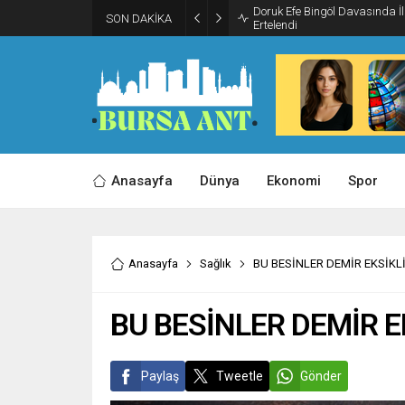
Doruk Efe Bingöl Davasında 
SON DAKİKA
Ertelendi
Anasayfa
Dünya
Ekonomi
Spor
Anasayfa
Sağlık
BU BESİNLER DEMİR EKSİKLİ
BU BESİNLER DEMİR E
Paylaş
Tweetle
Gönder