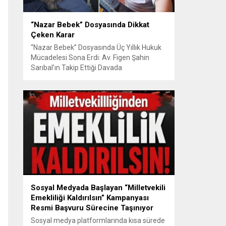
“Nazar Bebek” Dosyasında Dikkat
Çeken Karar
“Nazar Bebek” Dosyasında Üç Yıllık Hukuk
Mücadelesi Sona Erdi: Av. Figen Şahin
Sarıbal’ın Takip Ettiği Davada
Mahkemeden Dikkat Çeken Karar
Avusturya’da başlayan aile uyuşmazlığı
Türkiye’de uluslararası hukuk boyutlarıyla
görüldü BURSA – Avusturya’da başlayan
ve Türkiye’de yaklaşık üç yıl boyunca
devam eden “Nazar Bebek” dosyasında
yargılama süreci tamamlandı. Bursa 3.
Aile...
Sosyal Medyada Başlayan “Milletvekili
Emekliliği Kaldırılsın” Kampanyası
Resmi Başvuru Sürecine Taşınıyor
Sosyal medya platformlarında kısa sürede