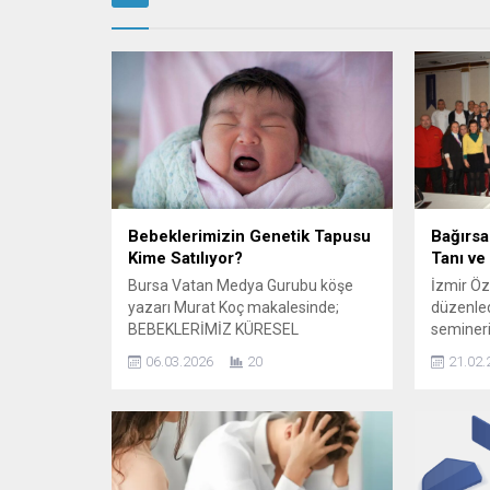
Bebeklerimizin Genetik Tapusu
Bağırsa
Kime Satılıyor?
Tanı ve
Bursa Vatan Medya Gurubu köşe
İzmir Öz
yazarı Murat Koç makalesinde;
düzenled
BEBEKLERİMİZ KÜRESEL
seminer
YAMYAMLARIN MENÜSÜNDE Mİ? ​
olan Gas
06.03.2026
20
21.02.
“Bana dokunmayan yılan bin
Fatih Say
yaşasın” diyenlerin, o yılanın kendi
başlıklı 
bebeğinin topuğundan kan emdiğini
Egepalas
anladığında çok geç olacağı bir
çalışanl
eşikteyiz artık! ​Bugün size bir sağlık
seminerd
prosedüründen değil, küresel bir
Saygılı, 