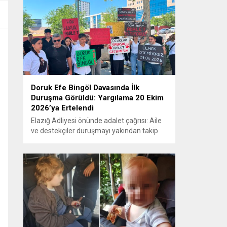
Doruk Efe Bingöl Davasında İlk
Duruşma Görüldü: Yargılama 20 Ekim
2026’ya Ertelendi
Elazığ Adliyesi önünde adalet çağrısı: Aile
ve destekçiler duruşmayı yakından takip
etti ELAZIĞ – Doruk Efe Bingöl’ün hayatını
kaybetmesine ilişkin yürütülen ceza
soruşturması kapsamında açılan davanın
ilk duruşması Elazığ 2. Ağır Ceza
Mahkemesi’nde görüldü. Kamuoyunun
yakından takip ettiği davanın ilk duruşması
öncesinde, Doruk Efe Bingöl’ün ailesine
destek olmak isteyen çok...