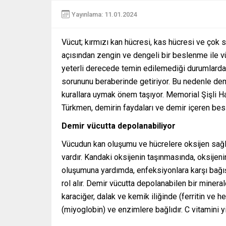
Yayınlama: 11.01.2024
Vücut; kırmızı kan hücresi, kas hücresi ve çok 
açısından zengin ve dengeli bir beslenme ile vü
yeterli derecede temin edilemediği durumlarda 
sorununu beraberinde getiriyor. Bu nedenle de
kurallara uymak önem taşıyor. Memorial Şişli 
Türkmen, demirin faydaları ve demir içeren besi
Demir vücutta depolanabiliyor
Vücudun kan oluşumu ve hücrelere oksijen sağla
vardır. Kandaki oksijenin taşınmasında, oksije
oluşumuna yardımda, enfeksiyonlara karşı bağı
rol alır. Demir vücutta depolanabilen bir minera
karaciğer, dalak ve kemik iliğinde (ferritin ve 
(miyoglobin) ve enzimlere bağlıdır. C vitamini y