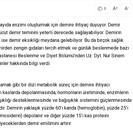
A
A
+
-
0
sayıda enzimi oluşturmak için demire ihtiyaç duyuyor. Demir
cut demir teminini yeterli derecede sağlayabiliyor. Demirin
ise demir eksikliği meydana gelebiliyor. Bu da birçok sağlık
mirden zengin gıdaları tercih etmek ve günlük beslenmede bazı
Hastanesi Beslenme ve Diyet Bölümü’nden Uz. Dyt. Nur Sinem
nler hakkında bilgi verdi.
mak gibi bir dizi metabolik süreç için demire ihtiyacı
nin kaslarda depolanmasında, hormonların üretiminde, enzimlerin
şıklığı desteklenmesinde ve bağışıklık sistemini güçlenmesinde
ldir. Demirin yaklaşık yüzde 60’ı kanda (hemoglobin), yüzde 25’i
hemosiderin) depolanır ve diğer yüzde 15’i kas proteini
iyeceklerden demir emilimini artırır.