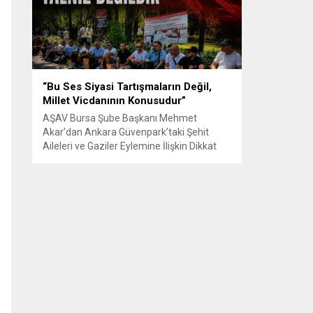
Senle...
“Bu Ses Siyasi Tartışmaların Değil,
Millet Vicdanının Konusudur”
AŞAV Bursa Şube Başkanı Mehmet
Akar’dan Ankara Güvenpark’taki Şehit
Aileleri ve Gaziler Eylemine İlişkin Dikkat
Çeken Açıklama… BURSA – Anadolu Şehit
Aileleri Gazileri ve Güvenlik Korucuları
(AŞAV) Vakfı Bursa Şube Başkanı Mehmet
Akar, Ankara Güvenpark’ta günlerdir
devam eden şehit aileleri ve gazilerin
eylemlerine ilişkin kapsamlı bir yazılı basın
açıklaması yayımladı....