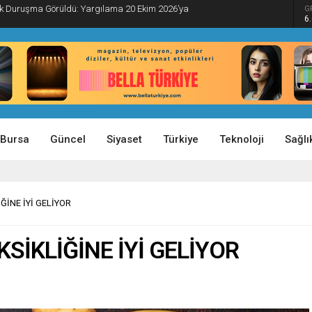
İlk Duruşma Görüldü: Yargılama 20 Ekim 2026’ya
G
6
Bursa
Güncel
Siyaset
Türkiye
Teknoloji
Sağlı
ĞİNE İYİ GELİYOR
KSİKLİĞİNE İYİ GELİYOR