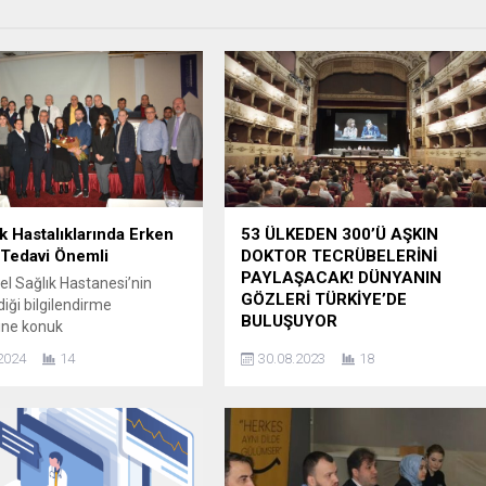
k Hastalıklarında Erken
53 ÜLKEDEN 300’Ü AŞKIN
 Tedavi Önemli
DOKTOR TECRÜBELERİNİ
PAYLAŞACAK! DÜNYANIN
el Sağlık Hastanesi’nin
GÖZLERİ TÜRKİYE’DE
iği bilgilendirme
BULUŞUYOR
ine konuk
troenteroloji Uzmanı Dr.
Vitreoretinal cerrahi alanında
2024
14
30.08.2023
18
gılı ‘Bağırsak: İkinci Beyin’
Avrupa’nın en köklü derneklerinden
bir sunum gerçekleştirdi.
olan Europian Vitreoretinal Society,
 Oteli yönetici ve
bu yılki uluslararası kongresi için
arına yönelik düzenlenen
Türkiye’yi tercih ediyor. 31 Ağustos-
e konuşan Uzm. Dr. Fatih
3 Eylül tarihlerinde Kapadokya’da
sindirim sisteminin görevleri
gerçekleşecek 20’inci EVRS