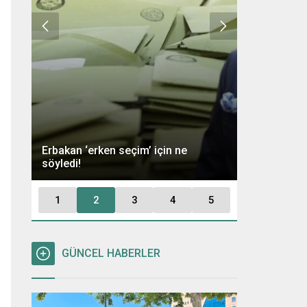
Ümit Özdağ 
Erbakan ‘erken seçim’ için ne
Kararı: “Büt
söyledi!
Tutuklayaca
1
2
3
4
5
GÜNCEL HABERLER