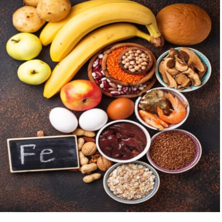
“Engellilik Bir Eksiklik Değil,
Adalet Meselesidir”