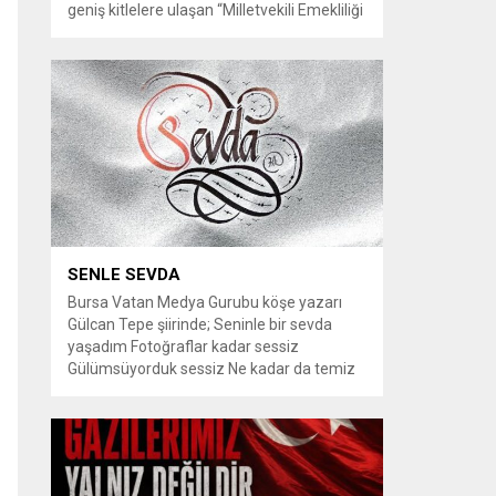
geniş kitlelere ulaşan “Milletvekili Emekliliği
Kaldırılsın” kampanyası, yeni bir aşamaya
geçiyor. Kampanyayı destekleyen
vatandaşlar, milletvekillerine tanınan
emeklilik haklarının yeniden düzenlenmesi
talebiyle TBMM Dilekçe Komisyonu ve
Cumhurbaşkanlığı İletişim Merkezi
(CİMER) üzerinden resmi başvurular
yapılması çağrısında bulunuyor. Son
dönemde sosyal medya platformlarında
en çok konuşulan konular arasında...
SENLE SEVDA
Bursa Vatan Medya Gurubu köşe yazarı
Gülcan Tepe şiirinde; Seninle bir sevda
yaşadım Fotoğraflar kadar sessiz
Gülümsüyorduk sessiz Ne kadar da temiz
habersiz Adını Rüzgar koydum Geldiğinde
Bahardı için Gidişinde sonbahar oldum Bir
bakışın yetiyordu gözlerime Dünyayı
tutturmaya ben de Kalbim Sen Diye çırpınıp
duruyordu Zamana yarışıyordu inat Hayata