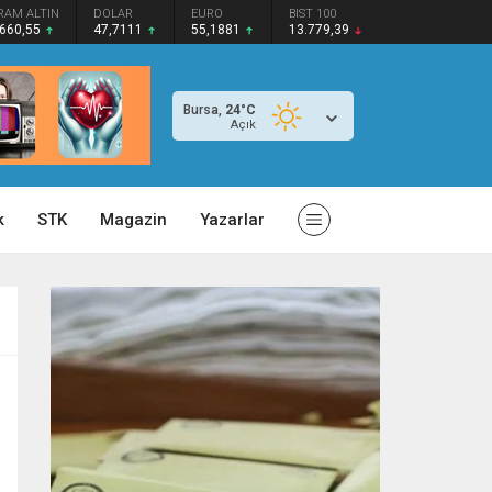
RAM ALTIN
DOLAR
EURO
BIST 100
.660,55
47,7111
55,1881
13.779,39
Bursa,
24
°C
Açık
k
STK
Magazin
Yazarlar