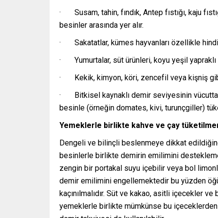
· Susam, tahin, fındık, Antep fıstığı, kaju fıst
besinler arasında yer alır.
· Sakatatlar, kümes hayvanları özellikle hindi,
· Yumurtalar, süt ürünleri, koyu yeşil yapraklı
· Kekik, kimyon, köri, zencefil veya kişniş gib
· Bitkisel kaynaklı demir seviyesinin vücutta e
besinle (örneğin domates, kivi, turunçgiller) tüke
Yemeklerle birlikte kahve ve çay tüketilme
Dengeli ve bilinçli beslenmeye dikkat edildiğind
besinlerle birlikte demirin emilimini desteklem
zengin bir portakal suyu içebilir veya bol limonlu
demir emilimini engellemektedir bu yüzden öğü
kaçınılmalıdır. Süt ve kakao, asitli içecekler ve
yemeklerle birlikte mümkünse bu içeceklerden d