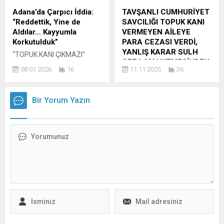
omurilik sinirlerine baskı
Burak Turna, yapılan
Adana’da Çarpıcı İddia:
TAVŞANLI CUMHURİYET
yapan bir kitle tespit edilen
tetkikler sonucunda mesane
“Reddettik, Yine de
SAVCILIĞI TOPUK KANI
Bünyamin, Beyin ve Sinir
kanseri tanısı konulan ve
Aldılar… Kayyumla
VERMEYEN AİLEYE
Cerrahisi Uzmanı Op. Dr.
birçok rahatsızlığı
Korkutulduk”
PARA CEZASI VERDİ,
Hüseyin Ömer Semiz...
bulunduğu için ameliyat...
YANLIŞ KARAR SULH
“TOPUK KANI ÇIKMAZI”
CEZA MAHKEMESİNDEN
BÜYÜYOR: AİLELER DEVLET
08.01.2026
16
11.11.2025
36
DÖNDÜ.
MÜDAHALESİNDEN
ENDİŞELİAdana’da
Topuk Kanı Vermedi Diye
bebeğine ilk kez topuk
Para Cezası: Hukukun
Bir Yorum Yazın
kanını vermediği için
Sınırları Nerede Başlar?
kayyum atanan baba Murat
Köşe Yazısı – Av. Bülent
Çakmak’tan yine aynı
Cüneyt Şeker | Bursa Vatan
mağduriyete çarpıcı
Medya Tavşanlı Cumhuriyet
açıklama! Adana’da
Savcısı geçtiğimiz aylarda,
yaşayan Mahmut ve Ülviye
hukuk adına oldukça
Deniz çifti, yeni doğan
tartışmalı bir karara imza
bebeklerinden alınan topuk
attı. Yeni doğan bebeklerine
kanı uygulaması üzerinden
topuk kanı verdirmeyen bir
Türkiye’de uzun süredir
aileye, idari para cezası
tartışılan sağlık–hukuk–
verilmesini talep etti ve bu...
ebeveyn hakları eksenindeki