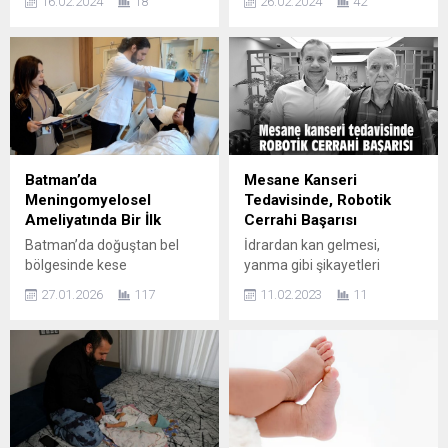
16.02.2024
18
26.02.2024
42
değil, aynı zamanda zihinsel
tetiklediği bilinir. Günlük
sağlıkları, üretkenlikleri ve iş
rutinler içerisinde ve
tatminleri açısından da
özellikle tedavi sürecinde,
büyük önem taşıyor.
tüketilenlere dikkat edilmesi
Günümüz iş hayatı;
önerilir. Vascular Clinic’den
masabaşında, bilgisayar
Dr. Ali Yurtlak, prostatı
karşısında geçirilen uzun
azdıran yiyecek ve
çalışma saatlerini ve sık
içeceklerle ilgili merak
seyahat etmeyi gerektiriyor.
edilenleri cevaplıyor. Prostat
Batman’da
Mesane Kanseri
Bu durum stresi de
sağlığı, özellikle orta yaş ve
Meningomyelosel
Tedavisinde, Robotik
beraberinde getiriyor.
üzeri erkekler için önemlidir.
Ameliyatında Bir İlk
Cerrahi Başarısı
Yaşam tarzı, obezite...
Beslenme...
Batman’da doğuştan bel
İdrardan kan gelmesi,
bölgesinde kese
yanma gibi şikayetleri
(meningomyelosel) hastalığı
bulunan ve mesane kanseri
27.01.2026
117
11.02.2023
11
bulunan ve felç riski taşıyan
teşhisi konulan Cavit Abacık,
11 yaşındaki Bünyamin
(75) Özel Sağlık
Çiçek, Eğitim ve Araştırma
Hastanesi’nde robotik
Hastanesi’nde
cerrahi yöntemiyle yapılan
gerçekleştirilen başarılı bir
operasyonun ardından eski
ameliyatla sağlığına
sağlığına kavuştu. Özel
kavuştu. HABER SEVGİ
Sağlık Hastanesi Robotik
YILDIZ Yapılan tetkiklerde,
Cerrahi Direktörü Prof. Dr.