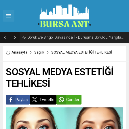
Doruk Efe Bingöl Davasında İlk Duruşma Görüldü: Yargılama 20 Ekim 2026’ya Ertelendi
Anasayfa
Sağlık
SOSYAL MEDYA ESTETİĞİ TEHLİKESİ
SOSYAL MEDYA ESTETİĞİ
TEHLİKESİ
Paylaş
Tweetle
Gönder