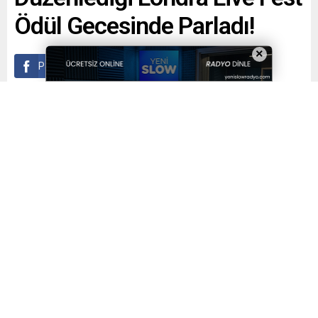
Ödül Gecesinde Parladı!
×
Paylaş
Tweetle
Gönder
Yayınlama: 28.01.2025
A
A
+
-
0