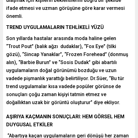
ulaşmak için kişilerin beklentilerini doğru bir şekilde
ifade etmesi ve uzman görüşüne göre karar vermesi
önemli.
TREND UYGULAMALARIN TEHLİKELİ YÜZÜ
Son yıllarda hastalar arasında moda haline gelen
“Trout Pout” (balık ağzı dudaklar), “Fox Eye” (tilki
gözü), “Sincap Yanaklar”, “Frozen Forehead” (donmuş
alın), “Barbie Burun” ve “Sosis Dudak” gibi abartılı
uygulamaların doğal görünümü bozduğu ve uzun
vadede pişmanlık yarattığı belirtiliyor. Dr.Süer, “Bu tür
trend uygulamalar kısa vadede popüler görünse de
sonuçları çoğu zaman kişiyi tatmin etmez ve
doğallıktan uzak bir görüntü oluşturur” diye ekliyor.
AŞIRIYA KAÇMANIN SONUÇLARI: HEM GÖRSEL HEM
DUYGUSAL ETKİLER
“Abartıya kaçan uygulamaların geri dönüşü her zaman