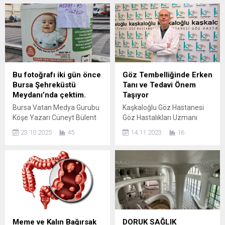
Bu fotoğrafı iki gün önce
Göz Tembelliğinde Erken
Bursa Şehreküstü
Tanı ve Tedavi Önem
Meydanı’nda çektim.
Taşıyor
Bursa Vatan Medya Gurubu
Kaşkaloğlu Göz Hastanesi
Köşe Yazarı Cüneyt Bülent
Göz Hastalıkları Uzmanı
Şeker tarafından kaleme
Prof. Dr. Önder Üretmen,
23.10.2025
45
14.11.2023
16
alınan yazıda BİRKAÇ GÜN
çocuklarda tek taraflı görme
ÖNCE DE (2 defa topuk kanı
kaybının en sık nedeni olan
verdiği halde) “SMA
göz tembelliğinde erken tanı
taraması eksik kaldı”
ve tedavinin önem taşıdığını
bahanesi ile 3. KEZ TOPUK
söyledi. Üretmen, göz
KANI VERMEDİĞİ İÇİN
tembelliği tedavisinin ancak
MAHKEMEYE VERİLEN BİR
belirli bir yaşa kadar
POLİS MEMURU VE EŞİNİN
yapılabildiğini belirterek,
DURUŞMASINA GİRDİM.
erken tanının tedavi
Meme ve Kalın Bağırsak
DORUK SAĞLIK