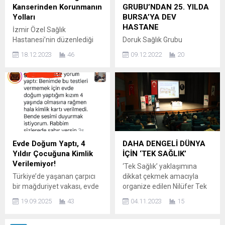
Şerefli bir polis memuru ve
başarısını yükselttiğini dile
Kanserinden Korunmanın
GRUBU’NDAN 25. YILDA
kıymetli...
getirdi. Prof. Dr. Önder
Yolları
BURSA’YA DEV
Üretmen...
HASTANE
İzmir Özel Sağlık
Hastanesi’nin düzenlediği
Doruk Sağlık Grubu
bilgilendirme seminerine
bünyesinde faaliyete
18.12.2023
46
09.12.2022
20
konuk olan Genel Cerrahi
geçmeye hazırlanan, Güney
Uzm. Op. Dr. Özgür
Marmara’nın en büyük özel
Çavdaroğlu, ‘Meme ve kalın
hastanesi olacak Doruk
bağırsak kanserinden
Nilüfer Hastanesi, Toplumla
korunma’ başlıklı bir sunum
Bütünleşme Projesi
gerçekleştirdi. Yürekten
kapsamında mimarisi ve
Dokunuşlar Derneği
tasarımıyla ilgili olarak Bursa
(YÜDOP) üyelerinin de
Uludağ Üniversitesi Mimarlık
katıldığı seminerde Op. Dr.
Fakültesi öğretim üyeleri ve
Evde Doğum Yaptı, 4
DAHA DENGELİ DÜNYA
Özgür Çavdaroğlu, erken
öğrencilerine tanıtıldı. Doruk
Yıldır Çocuğuna Kimlik
İÇİN ‘TEK SAĞLIK’
tanının ve tedavinin başarı
Nilüfer Hastanesi, getirdiği
Verilemiyor!
‘Tek Sağlık’ yaklaşımına
yüzdesini artırdığını söyledi.
mimari ve tıbbi teknolojik
Türkiye’de yaşanan çarpıcı
dikkat çekmek amacıyla
Meme ve kalın bağırsak
yenilikle Bursa’da sağlık
bir mağduriyet vakası, evde
organize edilen Nilüfer Tek
kanseri vakalarının...
alanında fark yaratacak....
gerçekleşen doğumun
Sağlık Sempozyumu’nda,
19.09.2025
43
04.11.2023
15
ardından yaşanan
insan, hayvan, çevre
bürokratik tıkanıklıkları bir
etkileşimi arasında denge