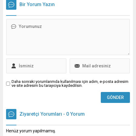
kez daha gündeme taşıdı.
kurmanın önemi vurgulandı.
Bir Yorum Yazın
Doğumu hastane dışında
3 Kasım Dünya Tek Sağlık
gerçekleştiren bir aile, dört
Günü dolayısıyla Nilüfer
yıldır çocuğuna kimlik
Belediyesi, Bursa Diş
çıkartamıyor. Nüfus
Hekimleri Odası, Bursa
Müdürlüğü, doğumu
Eczacı Odası, Bursa Tabip
belgeleyemediği
Odası, Bursa Veteriner
gerekçesiyle kimlik tescilini
Hekimler Odası Başkanlığı,
reddederken, bu durum
Ziraat Mühendisleri Odası
aileyi çaresizliğe sürüklüyor.
Bursa Şubesi,...
Evde Doğum Suç Değil,
Ancak Sistem Tanımıyor
Evde...
Daha sonraki yorumlarımda kullanılması için adım, e-posta adresim
ve site adresim bu tarayıcıya kaydedilsin.
Ziyaretçi Yorumları - 0 Yorum
Henüz yorum yapılmamış.