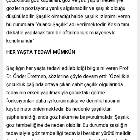
çocuklarda göz kapakları, göz ve yüz yapısı nedeniyle
gözlerin pozisyonu yanlış algılanabilir ve şaşılık olduğu
düşünülebilir. Şaşılık olmadığı halde şaşılık izlenimi veren
bu durumlara ‘Yalancı Şaşılık’ adı verilmektedir. Kesin tanı
dikkatle yapılacak tam bir oftalmolojik muayeneyle
konulmalıdır”
HER YAŞTA TEDAVİ MÜMKÜN
Şaşılığın her yaşta tedavi edilebildiği bilgisini veren Prof.
Dr. Önder Üretmen, sözlerine şöyle devam etti: “Özellikle
çocukluk çağında ortaya çıkan sabit şaşılık olgularında
tedavinin erken yapılmasıyla çocuktaki görme
fonksiyonları daha iyi korunmakta ve derinlik hissinin
kaybolması önlenmektedir. Bu nedenle şaşılıktan
şüphelenildiği anda göz hekimine başvurulmalıdır. Şaşılık
göz tembelliğine de neden olabilir. Bu durumda şaşılığın
tedavisiyle göz tembelliği tedavisi beraber yürütülmelidir.