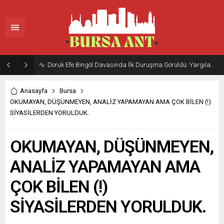
Doruk Efe Bingöl Davasında İlk Duruşma Görüldü: Yargılama 20 Ekim 2026’ya Ertelendi
Anasayfa
Bursa
OKUMAYAN, DÜŞÜNMEYEN, ANALİZ YAPAMAYAN AMA ÇOK BİLEN (!)
SİYASİLERDEN YORULDUK.
OKUMAYAN, DÜŞÜNMEYEN,
ANALİZ YAPAMAYAN AMA
ÇOK BİLEN (!)
SİYASİLERDEN YORULDUK.