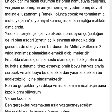
En çok canımı sıkan durumsa bir ömür namusuyla çalışmış,
vergisini ödemiş, haram yememiş ve yedirmemiş devlet
malına el uzatmamış “emekli olunca çocuk ve torunlarımla
mutlu yaşarım” diye hayal kurmuş insanların açlığa mahkûm
olmalarıdır.
Yine alın teriyle çalışan ve ülkede neredeyse çoğunluğun
geliri olan asgari ücretin açlık sınırının altında kaldığı
günümüzde utanç veren bir durumda, Milletvekillerinin 2
yılda inanılmaz olanaklarla emekli olabilmeleridir.
En solda olanı da, en namuslu olanı da, en halkçı olanı da,
bu haksız duruma itiraz etmeyip ömür boyu imtiyazlarıyla
sürecek ve aile boyu bu olanaklardan yararlanacakları bu
adaletsizliği içine sindirmektedir.
Ben bu gerçekleri yazdıkça ve insanlara anımsattıkça bana
kızdıklarını biliyorum.
Varsın kızsınlar…
Ben gerçekleri yazmaktan asla vazgeçmeyeceğim.
Haksızlıklara da boyun eğmeyeceğim.