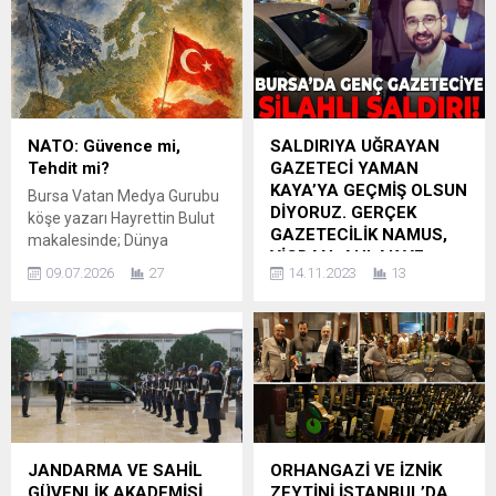
NATO: Güvence mi,
SALDIRIYA UĞRAYAN
Tehdit mi?
GAZETECİ YAMAN
KAYA’YA GEÇMİŞ OLSUN
Bursa Vatan Medya Gurubu
DİYORUZ. GERÇEK
köşe yazarı Hayrettin Bulut
GAZETECİLİK NAMUS,
makalesinde; Dünya
VİCDAN, AHLAK VE
yeniden şekilleniyor.
09.07.2026
27
14.11.2023
13
YÜREK İSTİYOR.
Haritalar değişmese de güç
dengeleri, ittifaklar ve
Geçmiş dönem PM Üyesi
küresel stratejiler hızla
Güler Buğday makalesinde;
dönüşüyor. Rusya-Ukrayna
Ülkemizde tuzun koktuğu,
savaşı, Orta Doğu’da bitmek
sapla samanın birbirine
bilmeyen çatışmalar, enerji
karıştığı, sanal medyada iki
koridorları üzerindeki
kuruşluk sitelerde kendilerini
rekabet ve yükselen yeni
gazeteci (!) ilan edip itibar
güç merkezleri, uluslararası
cellâtlığının yapıldığı
JANDARMA VE SAHİL
ORHANGAZİ VE İZNİK
sistemi farklı bir noktaya
günümüzde zordur
GÜVENLİK AKADEMİSİ
ZEYTİNİ İSTANBUL’DA