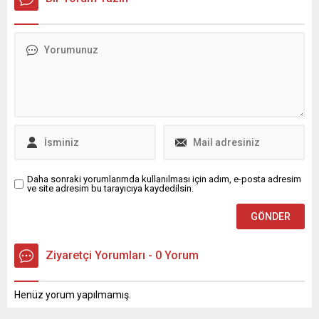
Epstein davasının hiç bir
Ekmen Gazetecilik, yalnızca
personelinin disiplinli
anlamı yok! Buralardan ciddi
bir meslek değildir. O;
çalışmaları ve vatandaş
bir ses bile çıkmadı, çıkmıyor.
vicdanın sesi, hakikatin
odaklı hizmet anlayışından
Demek ki, Biz Türkler,
peşindeki kararlı yürüyüş,
duyduğu memnuniyeti dile...
gerçekten dünyanın
kamu adına denetim görevi
asaletini, ahlakını, onurunu,
üstlenen güçlü bir toplumsal
izzetini ve kamu namusunu
sorumluluktur. Gerçek
temsil...
gazeteci, kalemini hiçbir
çıkar grubuna teslim
etmeyen; doğruları
yazmaktan vazgeçmeyen,...
Daha sonraki yorumlarımda kullanılması için adım, e-posta adresim
ve site adresim bu tarayıcıya kaydedilsin.
Ziyaretçi Yorumları - 0 Yorum
Henüz yorum yapılmamış.