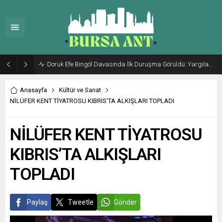
Doruk Efe Bingöl Davasında İlk Duruşma Görüldü: Yargılama 20 Ekim 2026’ya Ertelendi
Anasayfa
Kültür ve Sanat
NİLÜFER KENT TİYATROSU KIBRIS’TA ALKIŞLARI TOPLADI
NİLÜFER KENT TİYATROSU
KIBRIS’TA ALKIŞLARI
TOPLADI
Paylaş
Tweetle
Gönder