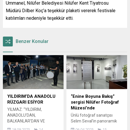
Ummanel, Nilüfer Belediyesi Nilüfer Kent Tiyatrosu
Müdürü Dilber Koç’a teşekkür plaketi vererek festivale
katılımları nedeniyle teşekkür etti.
Benzer Konular
YILDIRIM’DA ANADOLU
“Enine Boyuna Bakış”
RÜZGARI ESİYOR
sergisi Nilüfer Fotoğraf
Müzesi’nde
YILMAZ: “YILDIRIM,
ANADOLU’DAN,
Ünlü fotoğraf sanatçısı
BALKANLAR’DAN VE
Selim Seval’in panoramik
KAFKASYA’DAN ŞEHRİMİZE
kent görüntülerinden oluşan
18.09.2023
14
06.04.2025
15