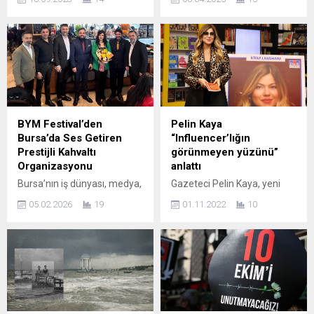
GÖÇ EDENLERİN İLK
“Enine Boyuna Bakış” isimli
MENZİLİDİR. DOLAYISI İLE
sergisi Nilüfer Fotoğraf
BU YÖRELERİN, BU
Müzesi’nde sanatseverlerle
COĞRAFYALARIN
buluştu. Nilüfer Fotoğraf
KÜLTÜRÜNÜ, GELENEĞİNİ,
Müzesi, Türk fotoğraf
DEĞERLERİNİ ANLAMADAN
sanatının önde gelen
YILDIRIM’I ANLAYAMAZ VE
isimlerinden Selim Seval’in
ANLAMLANDIRAMAYIZ.”
“Enine Boyuna Bakış” isimli
BURSA- Yıldırım
sergisine ev sahipliği
BYM Festival’den
Pelin Kaya
Belediyesi’nin her yıl
yapıyor. Engin Özendes
Bursa’da Ses Getiren
“Influencer’lığın
düzenlediği Anadolu Kültür
küratörlüğünde hazırlanan
Prestijli Kahvaltı
görünmeyen yüzünü”
Şöleni, Kaplıkaya Cazibe
serginin açılışı, Nilüfer
Organizasyonu
anlattı
Merkezi’nde ‘Kars, Ardahan,
Belediye Başkan Yardımcısı
Bursa’nın iş dünyası, medya,
Gazeteci Pelin Kaya, yeni
Iğdır’ programı ile devam
Bukle Erman,...
sosyal yaşam ve sivil toplum
kitabı “Göründüğün Kadar
etti. Yöresel halk oyunları
05.02.2026
19
01.11.2022
10
alanında öne çıkan isimleri,
Varsın”ın tanıtım davetini
gösterisi ile başlayan
BYM Festival tarafından
D&R İstinyepark’ta, sanat,
geceye...
düzenlenen özel ve prestijli
cemiyet ve iletişim
kahvaltı organizasyonunda
dünyasından birçok ismin
bir araya geldi. Şehrin
katılımıyla gerçekleştirdi.
dinamiklerini aynı
Moda ve Sosyete adlı
platformda buluşturan
bloğuyla milyonlarca kişiye
etkinlik, güçlü sponsor
kendini tanıtan Gazeteci