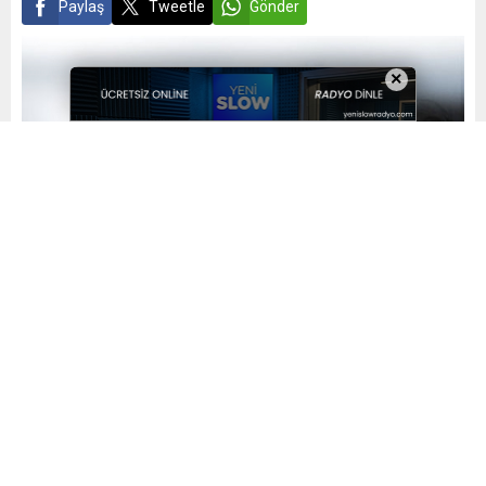
Paylaş
Tweetle
Gönder
×
Yayınlama: 22.06.2023
A
A
+
-
0
Birleşik Kamu-İş Bursa İl Başkanlığı memurların ekonomik
sıkıntılarını ve çalışma koşullarını iyileştirilmesi için
Şehreküstü Meydanı’nda basın açıklaması gerçekleştirdi.