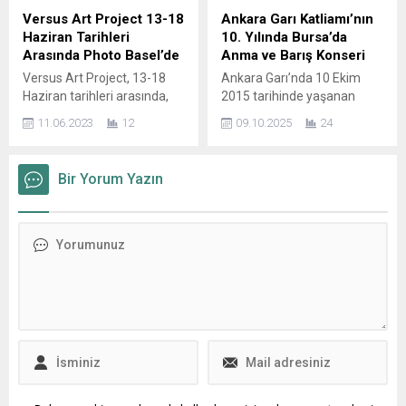
destekleriyle Sky Lux
Pelin Kaya, merakla
Versus Art Project 13-18
Ankara Garı Katliamı’nın
Lounge Cafe’nin seçkin
beklenen “Göründüğün
Haziran Tarihleri
10. Yılında Bursa’da
atmosferinde
Kadar Varsın” isimli ilk
Arasında Photo Basel’de
Anma ve Barış Konseri
gerçekleştirildi ve Bursa
kitabının imza gününde
Versus Art Project, 13-18
Ankara Garı’nda 10 Ekim
kamuoyunda geniş yankı
sevenleriyle bir araya geldi.
Haziran tarihleri arasında,
2015 tarihinde yaşanan
uyandırdı. Bursa’nın
D&R’ın İstinyepark’taki
İsviçre’nin fotoğraf temelli
katliamın 10. yıl dönümünde,
vizyoner
mağazasında...
11.06.2023
12
09.10.2025
24
sanata adanmış ilk ve tek
yaşamını yitirenler Bursa’da
organizasyonlarından...
uluslararası sanat fuarı
özel bir etkinlikle anılacak.
Photo Basel’de uluslararası
Alevi Kültür Dernekleri Bursa
Bir Yorum Yazın
sanat dünyasıyla buluşuyor.
Şubesi, Nilüfer Belediyesi iş
Şimdiye dek Türkiye’den bir
birliğiyle “10 Ekim Barışın ve
galerinin yer almadığı
Umudun Sesi: Halk Korosu
fuarda, ikinci kez,
Konseri ve Anma
Türkiye’den katılan tek galeri
Buluşması” başlıklı bir
olarak Versus Art Project
program düzenliyor.
bulunuyor. Bu sene hayata
Etkinlikte, 10 Ekim’de yitirilen
geçen sekizinci
canların barış ve...
edisyonunda, 11...