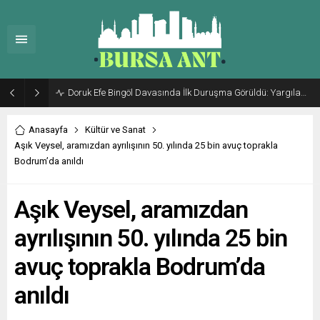
Doruk Efe Bingöl Davasında İlk Duruşma Görüldü: Yargılama 20 Ekim 2026’ya Ertelendi
Anasayfa
Kültür ve Sanat
Aşık Veysel, aramızdan ayrılışının 50. yılında 25 bin avuç toprakla
Bodrum’da anıldı
Aşık Veysel, aramızdan
ayrılışının 50. yılında 25 bin
avuç toprakla Bodrum’da
anıldı