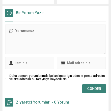
anılarım. Dil yasta,gönül
son dönemde bazı çevrimiçi
ünlü isim, ailesi ve...
Aşk Yeniden, Karanfil,
hasta,tutukluyum ben Bu
haber platformlarında adı
Olmasa Mektubun,...
Aşka. İçmeden sarhoşum
geçen bir adli olayla hiçbir
Bir Yorum Yazın
bu akşam. Sana muhtaç bu
ilişkisi olmamasına rağmen,
gönül, ekmek gibi toprak
benzer isim nedeniyle
gibi. İsyanım sana değil
kamuoyunda yanlış
kendime,ya düşünsün,ya
anlaşılmalara maruz
hülyam. İçmeden sarhoşum
kaldığını belirterek derin
bu akşam.
mağduriyet yaşadığını
açıkladı. Önal’ın açıklaması,
sosyal medyada ve arama
motorlarında yayılan yanlış
bağlantıların bir hayatı nasıl
sekteye...
Daha sonraki yorumlarımda kullanılması için adım, e-posta adresim
ve site adresim bu tarayıcıya kaydedilsin.
Ziyaretçi Yorumları - 0 Yorum