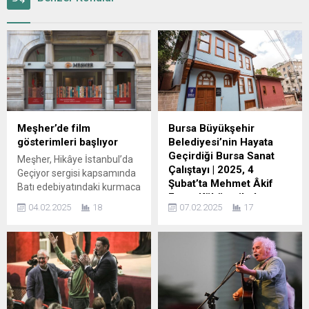
Meşher’de film
Bursa Büyükşehir
gösterimleri başlıyor
Belediyesi’nin Hayata
Geçirdiği Bursa Sanat
Meşher, Hikâye İstanbul’da
Çalıştayı | 2025, 4
Geçiyor sergisi kapsamında
Şubat’ta Mehmet Âkif
Batı edebiyatındaki kurmaca
Ersoy Kültürevi’nde
eserlerden uyarlanmış film
04.02.2025
18
07.02.2025
17
Başladı
seçkisinin gösterimine
başlıyor. Şubat ayı
Bursa Büyükşehir Belediyesi
programında Virginia
üretim, deneyim ve
Woolf’un romanından
paylaşım olanaklarını
uyarlama Orlando, Curtis
çoğaltarak kentte dinamik
Bernhardt’ın Claude
bir sanat ortamı oluşmasına
Farrère’in romanından
katkı sağlamak, sanatı