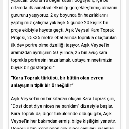
yapacak. Bodrum’a değer katan, doğayla iç içe bu
ortamda ilk sanatsal etkinliği gerçekleştirmiş olmanın
gururunu yaşıyoruz. 2 ay boyunca ön hazırlıklarını
yaptığımız çalışma yaklaşık 5 günde 20 kişilik bir
proje ekibiyle hayata geçti. Aşık Veysel Kara Toprak
Projesi, 25×35 metre ebatlarında toprakla oluşturulan
ilk dev portre olma özelliği taşıyor. Aşık Veysel’in
aramızdan ayrılışının 50. yılında, 25 bin avuç kara
toprakla portresini hazırlamak, ustaya minnetimizin
büyük bir göstergesi.”
“Kara Toprak türküsü, bir bütün olan evren
anlayışının tipik bir örneğidir”
Aşık Veysel’in on bir kıtadan oluşan Kara Toprak şiiri,
“Dost dost diye nicesine sarıldım” dizesiyle başlar.
Kara Toprak da, diğer türkülerinde olduğu gibi, Aşık
Veysel’in her bakımdan ermiş, bilge kişiliğini yansıtır.
Değerli ozan, kendinden çok diğer canlıları, insanları,