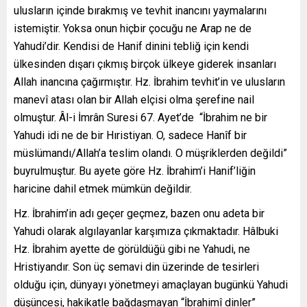
ulusların içinde bırakmış ve tevhit inancını yaymalarını
istemiştir. Yoksa onun hiçbir çocuğu ne Arap ne de
Yahudi’dir. Kendisi de Hanif dinini tebliğ için kendi
ülkesinden dışarı çıkmış birçok ülkeye giderek insanları
Allah inancına çağırmıştır. Hz. İbrahim tevhit’in ve ulusların
manevî atası olan bir Allah elçisi olma şerefine nail
olmuştur. Âl-i İmrân Suresi 67. Ayet’de “İbrahim ne bir
Yahudi idi ne de bir Hıristiyan. O, sadece Hanîf bir
müslümandı/Allah’a teslim olandı. O müşriklerden değildi”
buyrulmuştur. Bu ayete göre Hz. İbrahim’i Hanif’liğin
haricine dahil etmek mümkün değildir.
Hz. İbrahim’in adı geçer geçmez, bazen onu adeta bir
Yahudi olarak algılayanlar karşımıza çıkmaktadır. Hâlbuki
Hz. İbrahim ayette de görüldüğü gibi ne Yahudi, ne
Hristiyandır. Son üç semavi din üzerinde de tesirleri
olduğu için, dünyayı yönetmeyi amaçlayan bugünkü Yahudi
düşüncesi, hakikatle bağdaşmayan “İbrahimî dinler”