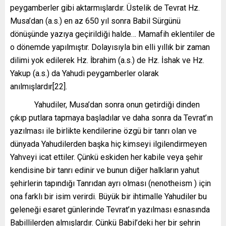
peygamberler gibi aktarmışlardır. Üstelik de Tevrat Hz.
Musa’dan (a.s.) en az 650 yıl sonra Babil Sürgünü
dönüşünde yazıya geçirildiği halde… Mamafih eklentiler de
o dönemde yapılmıştır. Dolayısıyla bin elli yıllık bir zaman
dilimi yok edilerek Hz. İbrahim (a.s.) de Hz. İshak ve Hz.
Yakup (a.s.) da Yahudi peygamberler olarak
anılmışlardır[22].
Yahudiler, Musa’dan sonra onun getirdiği dinden
çıkıp putlara tapmaya başladılar ve daha sonra da Tevrat’ın
yazılması ile birlikte kendilerine özgü bir tanrı olan ve
dünyada Yahudilerden başka hiç kimseyi ilgilendirmeyen
Yahveyi icat ettiler. Çünkü eskiden her kabile veya şehir
kendisine bir tanrı edinir ve bunun diğer halkların yahut
şehirlerin tapındığı Tanrıdan ayrı olması (nenotheism ) için
ona farklı bir isim verirdi. Büyük bir ihtimalle Yahudiler bu
geleneği esaret günlerinde Tevrat’ın yazılması esnasında
Babillilerden almışlardır. Çünkü Babil’deki her bir şehrin