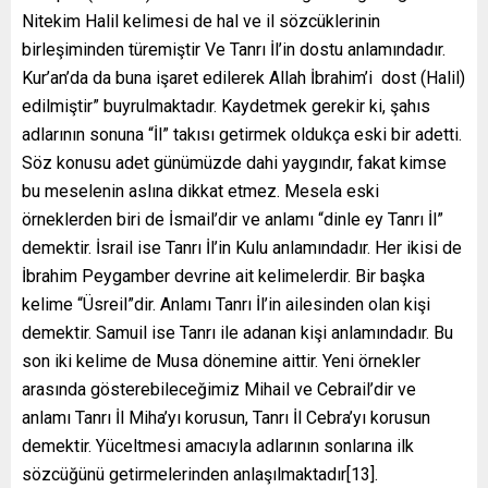
Nitekim Halil kelimesi de hal ve il sözcüklerinin
birleşiminden türemiştir Ve Tanrı İl’in dostu anlamındadır.
Kur’an’da da buna işaret edilerek Allah İbrahim’i dost (Halil)
edilmiştir” buyrulmaktadır. Kaydetmek gerekir ki, şahıs
adlarının sonuna “İl” takısı getirmek oldukça eski bir adetti.
Söz konusu adet günümüzde dahi yaygındır, fakat kimse
bu meselenin aslına dikkat etmez. Mesela eski
örneklerden biri de İsmail’dir ve anlamı “dinle ey Tanrı İl”
demektir. İsrail ise Tanrı İl’in Kulu anlamındadır. Her ikisi de
İbrahim Peygamber devrine ait kelimelerdir. Bir başka
kelime “Üsreil”dir. Anlamı Tanrı İl’in ailesinden olan kişi
demektir. Samuil ise Tanrı ile adanan kişi anlamındadır. Bu
son iki kelime de Musa dönemine aittir. Yeni örnekler
arasında gösterebileceğimiz Mihail ve Cebrail’dir ve
anlamı Tanrı İl Miha’yı korusun, Tanrı İl Cebra’yı korusun
demektir. Yüceltmesi amacıyla adlarının sonlarına ilk
sözcüğünü getirmelerinden anlaşılmaktadır[13].