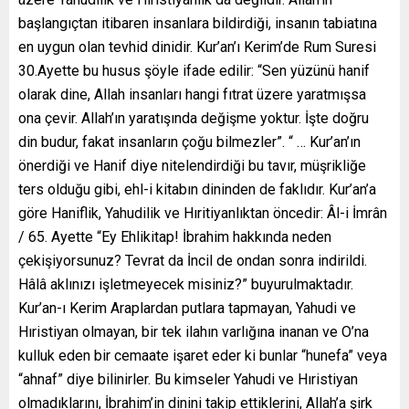
başlangıçtan itibaren insanlara bildirdiği, insanın tabiatına
en uygun olan tevhid dinidir. Kur’an’ı Kerim’de Rum Suresi
30.Ayette bu husus şöyle ifade edilir: “Sen yüzünü hanif
olarak dine, Allah insanları hangi fıtrat üzere yaratmışsa
ona çevir. Allah’ın yaratışında değişme yoktur. İşte doğru
din budur, fakat insanların çoğu bilmezler”. “ … Kur’an’ın
önerdiği ve Hanif diye nitelendirdiği bu tavır, müşrikliğe
ters olduğu gibi, ehl-i kitabın dininden de faklıdır. Kur’an’a
göre Haniflik, Yahudilik ve Hıritiyanlıktan öncedir: Âl-i İmrân
/ 65. Ayette “Ey Ehlikitap! İbrahim hakkında neden
çekişiyorsunuz? Tevrat da İncil de ondan sonra indirildi.
Hâlâ aklınızı işletmeyecek misiniz?” buyurulmaktadır.
Kur’an-ı Kerim Araplardan putlara tapmayan, Yahudi ve
Hıristiyan olmayan, bir tek ilahın varlığına inanan ve O’na
kulluk eden bir cemaate işaret eder ki bunlar “hunefa” veya
“ahnaf” diye bilinirler. Bu kimseler Yahudi ve Hıristiyan
olmadıklarını, İbrahim’in dinini takip ettiklerini, Allah’a şirk