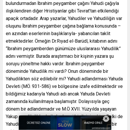
bulundurmadan İbrahim peygamber çağını Yahudi çağıyla
ilişkilendiren diğer Hristiyanlar gibi Tevrat’tan etkilendiği
apaçık ortadadır. Arap yazarlar, Yahudiler ve Yahudiliğin var
oluşunu İbrahim peygamber çağına bağlama konusunda –
en azından eserlerinin başlıklarıyla- yabancılan taklit
etmektedirler. Örneğin Dr.Rıyad el-Barüdî, kitabının adını
“İbrahim peygamberden günümüze uluslararası Yahudilik”
adını vermiştir. Burada araştırmacı bir kişinin yazara şu
soruyu yöneltme hakkı vardır: İbrahim peygamber
döneminde Yahudilik mi vardı? Onun döneminde bir
Yahudilikten söz edilebilir mi? Yahudi adlandırması Yahuda
Devleti (MÖ. 931-586) ve bölgesine izafe edilmektedir ve
bildiğimiz kadarıyla Yahudi adı ancak Yahuda Devleti
zamanında kullanılmaya başlamıştır. Dolayısıyla geç
dönem bir adlandırmadır ve M.Ö XVII. Yüzyılda yaşayan
Yakup ve oğlu Yahuda ile herhangi bir ilgisi yoktur. Belki de
×
Yahudi, tıpkı İsrail gibi Filistin’de Kenanilerden kalma bir