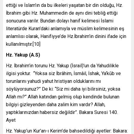
ettiği ve İslam’ın da bu ilkeleri yaşatan bir din olduğu, Hz.
İbrahim gibi Hz. Muhammedin de aynı dini tebliğ ettiği
sonucuna varılır. Bundan dolayı hanif kelimesi İslami
literatürde Kuran’daki anlamıyla ve müslim kelimesinin eş
anlamlısı olarak, Hanifiyye’de Hz.İbrahim’in dinini ifade için
kullanılmıştır.[10]
Hz. Yakup (A.S)
Hz. İbrahim’in torunu Hz. Yakup (İsrail)’un da Yahudilikle
ilgisi yoktur. “Yoksa siz İbrâhim, İsmâil, İshak, Ya‘kūb ve
torunlarını yahudi yahut hristiyan olduklarını mı
söylüyorsunuz?” De ki: “Siz mi daha iyi bilirsiniz, yoksa
Allah mı?” Allah katından gelmiş olup kendinde bulunan
bilgiyi gizleyenden daha zalim kim vardır? Allah,
yaptıklarınızdan habersiz değildir”. Bakara Suresi 140.
Ayet
Hz. Yakup’un Kur’an-ı Kerim’de bahsedildiği ayetler: Bakara: