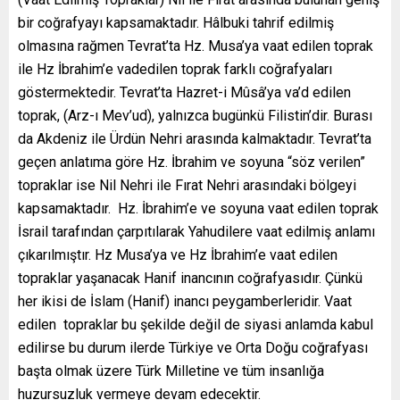
bir coğrafyayı kapsamaktadır. Hâlbuki tahrif edilmiş
olmasına rağmen Tevrat’ta Hz. Musa’ya vaat edilen toprak
ile Hz İbrahim’e vadedilen toprak farklı coğrafyaları
göstermektedir. Tevrat’ta Hazret-i Mûsâ’ya va’d edilen
toprak, (Arz-ı Mev’ud), yalnızca bugünkü Filistin’dir. Burası
da Akdeniz ile Ürdün Nehri arasında kalmaktadır. Tevrat’ta
geçen anlatıma göre Hz. İbrahim ve soyuna “söz verilen”
topraklar ise Nil Nehri ile Fırat Nehri arasındaki bölgeyi
kapsamaktadır. Hz. İbrahim’e ve soyuna vaat edilen toprak
İsrail tarafından çarpıtılarak Yahudilere vaat edilmiş anlamı
çıkarılmıştır. Hz Musa’ya ve Hz İbrahim’e vaat edilen
topraklar yaşanacak Hanif inancının coğrafyasıdır. Çünkü
her ikisi de İslam (Hanif) inancı peygamberleridir. Vaat
edilen topraklar bu şekilde değil de siyasi anlamda kabul
edilirse bu durum ilerde Türkiye ve Orta Doğu coğrafyası
başta olmak üzere Türk Milletine ve tüm insanlığa
huzursuzluk vermeye devam edecektir.