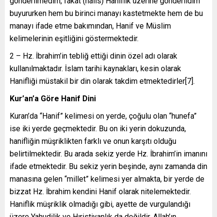
gönderilmedim, fakat (halis) Haniflik üzerine gönderildim”
buyururken hem bu birinci manayı kastetmekte hem de bu
manayı ifade etme bakımından, Hanif ve Müslim
kelimelerinin eşitliğini göstermektedir.
2 – Hz. İbrahim’in tebliğ ettiği dinin özel adı olarak
kullanılmaktadır. İslam tarihi kaynakları, kesin olarak
Hanifliği müstakil bir din olarak takdim etmektedirler[7].
Kur’an’a Göre Hanif Dini
Kuran’da “Hanif” kelimesi on yerde, çoğulu olan “hunefa”
ise iki yerde geçmektedir. Bu on iki yerin dokuzunda,
hanifliğin müşriklikten farklı ve onun karşıtı olduğu
belirtilmektedir. Bu arada sekiz yerde Hz. İbrahim’in imanını
ifade etmektedir. Bu sekiz yerin beşinde, aynı zamanda din
manasına gelen “millet” kelimesi yer almakta, bir yerde de
bizzat Hz. İbrahim kendini Hanif olarak nitelemektedir.
Haniflik müşriklik olmadığı gibi, ayette de vurgulandığı
üzere Yahudilik ve Hıristiyanlık da değildir. Allah’ın