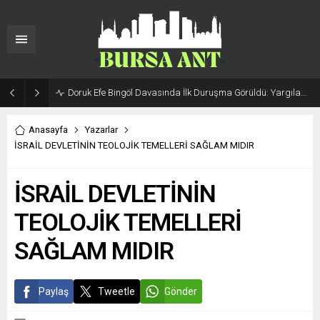
Doruk Efe Bingöl Davasında İlk Duruşma Görüldü: Yargılama 20 Ekim 2026’ya Ertelendi
Anasayfa
Yazarlar
İSRAİL DEVLETİNİN TEOLOJİK TEMELLERİ SAĞLAM MIDIR
İSRAİL DEVLETİNİN
TEOLOJİK TEMELLERİ
SAĞLAM MIDIR
Paylaş
Tweetle
Gönder