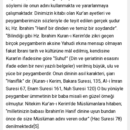
söylemi ile onun adını kullanmakta ve yararlanmaya
çalışmaktadır. Dinimizin kitabı olan Kur’an ayetleri ve
peygamberimizin sözleriyle de teyit edilen gerçek şudur
ki; Hz. İbrahim “Hanif bir dinden ve temiz bir soydandır”.
“Bilindiği gibi Hz. İbrahim Kuran-ı Kerim’de zikri geçen
birçok peygamberin aksine Yahudi ırkına mensup olmayan
fakat İbrani tarih ve kültürüne mâl edilmiş, kendisine
Kuran’ın ifadesine göre “Suhuf” (Din ve şeriatinin esasını
ifade eden bir nevi yazılı belgeler) verilmiş büyük, ulu ve
yüce bir peygamberdir. Onun dininin asıl karakteri, şiarı
“Haniflik” dir. (Kuran-ı Kerim, Bakara Suresi, 135, AI-i İmran
Suresi 67, Enam Suresi 161, Nuh Suresi 120) O bu yönüyle
peygamber ümmetinin bir baba misali en güzel örneği
olmuştur. Nitekim Kur’an-ı Kerim’de Müslümanlara hitaben;
“milletinizin babası İbrahim’in Hanif dinine uyun bundan
önce de size Müslüman adını veren odur” (Hac Suresi 78)
denilmektedir[5].