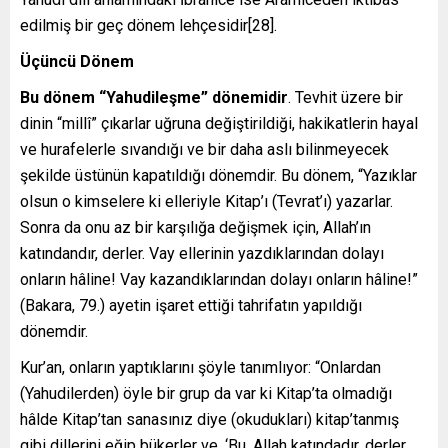
edilmiş bir geç dönem lehçesidir[28].
Üçüncü Dönem
Bu dönem “Yahudileşme” dönemidir
. Tevhit üzere bir
dinin “millî” çıkarlar uğruna değiştirildiği, hakikatlerin hayal
ve hurafelerle sıvandığı ve bir daha aslı bilinmeyecek
şekilde üstünün kapatıldığı dönemdir. Bu dönem, “Yazıklar
olsun o kimselere ki elleriyle Kitap’ı (Tevrat’ı) yazarlar.
Sonra da onu az bir karşılığa değişmek için, Allah’ın
katındandır, derler. Vay ellerinin yazdıklarından dolayı
onların hâline! Vay kazandıklarından dolayı onların hâline!”
(Bakara, 79.) ayetin işaret ettiği tahrifatın yapıldığı
dönemdir.
Kur’an, onların yaptıklarını şöyle tanımlıyor: “Onlardan
(Yahudilerden) öyle bir grup da var ki Kitap’ta olmadığı
hâlde Kitap’tan sanasınız diye (okudukları) kitap’tanmış
gibi dillerini eğip bükerler ve, ‘Bu, Allah katındadır. derler.