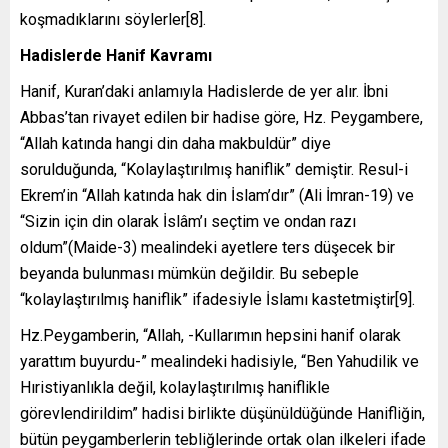
koşmadıklarını söylerler[8].
Hadislerde Hanif Kavramı
Hanif, Kuran’daki anlamıyla Hadislerde de yer alır. İbni
Abbas’tan rivayet edilen bir hadise göre, Hz. Peygambere,
“Allah katında hangi din daha makbuldür” diye
sorulduğunda, “Kolaylaştırılmış haniflik” demiştir. Resul-i
Ekrem’in “Allah katında hak din İslam’dır” (Ali İmran-19) ve
“Sizin için din olarak İslâm’ı seçtim ve ondan razı
oldum”(Maide-3) mealindeki ayetlere ters düşecek bir
beyanda bulunması mümkün değildir. Bu sebeple
“kolaylaştırılmış haniflik” ifadesiyle İslamı kastetmiştir[9].
Hz.Peygamberin, “Allah, -Kullarımın hepsini hanif olarak
yarattım buyurdu-” mealindeki hadisiyle, “Ben Yahudilik ve
Hıristiyanlıkla değil, kolaylaştırılmış haniflikle
görevlendirildim” hadisi birlikte düşünüldüğünde Hanifliğin,
bütün peygamberlerin tebliğlerinde ortak olan ilkeleri ifade