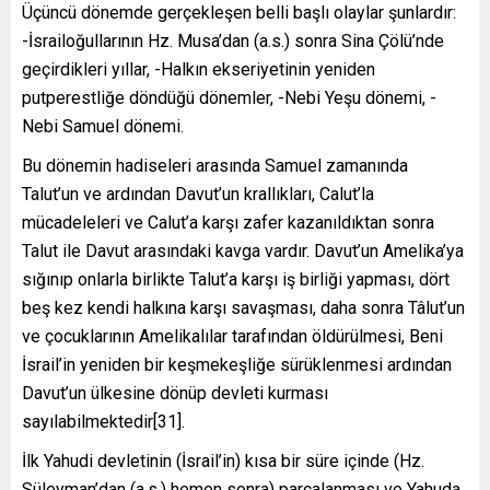
Üçüncü dönemde gerçekleşen belli başlı olaylar şunlardır:
-İsrailoğullarının Hz. Musa’dan (a.s.) sonra Sina Çölü’nde
geçirdikleri yıllar, -Halkın ekseriyetinin yeniden
putperestliğe döndüğü dönemler, -Nebi Yeşu dönemi, -
Nebi Samuel dönemi.
Bu dönemin hadiseleri arasında Samuel zamanında
Talut’un ve ardından Davut’un krallıkları, Calut’la
mücadeleleri ve Calut’a karşı zafer kazanıldıktan sonra
Talut ile Davut arasındaki kavga vardır. Davut’un Amelika’ya
sığınıp onlarla birlikte Talut’a karşı iş birliği yapması, dört
beş kez kendi halkına karşı savaşması, daha sonra Tâlut’un
ve çocuklarının Amelikalılar tarafından öldürülmesi, Beni
İsrail’in yeniden bir keşmekeşliğe sürüklenmesi ardından
Davut’un ülkesine dönüp devleti kurması
sayılabilmektedir[31].
İlk Yahudi devletinin (İsrail’in) kısa bir süre içinde (Hz.
Süleyman’dan (a.s.) hemen sonra) parçalanması ve Yahuda