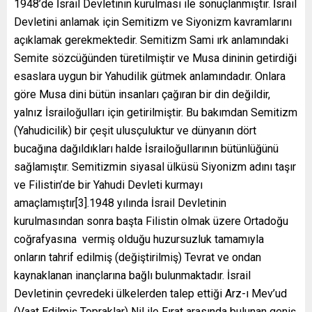
1948’de İsrail Devletinin kurulması ile sonuçlanmıştır. İsrail
Devletini anlamak için Semitizm ve Siyonizm kavramlarını
açıklamak gerekmektedir. Semitizm Sami ırk anlamındaki
Semite sözcüğünden türetilmiştir ve Musa dininin getirdiği
esaslara uygun bir Yahudilik gütmek anlamındadır. Onlara
göre Musa dini bütün insanları çağıran bir din değildir,
yalnız İsrailoğulları için getirilmiştir. Bu bakımdan Semitizm
(Yahudicilik) bir çeşit ulusçuluktur ve dünyanın dört
bucağına dağıldıkları halde İsrailoğullarının bütünlüğünü
sağlamıştır. Semitizmin siyasal ülküsü Siyonizm adını taşır
ve Filistin’de bir Yahudi Devleti kurmayı
amaçlamıştır[3].1948 yılında İsrail Devletinin
kurulmasından sonra başta Filistin olmak üzere Ortadoğu
coğrafyasına vermiş olduğu huzursuzluk tamamıyla
onların tahrif edilmiş (değiştirilmiş) Tevrat ve ondan
kaynaklanan inançlarına bağlı bulunmaktadır. İsrail
Devletinin çevredeki ülkelerden talep ettiği Arz-ı Mev’ud
(Vaat Edilmiş Topraklar) Nil ile Fırat arasında bulunan geniş