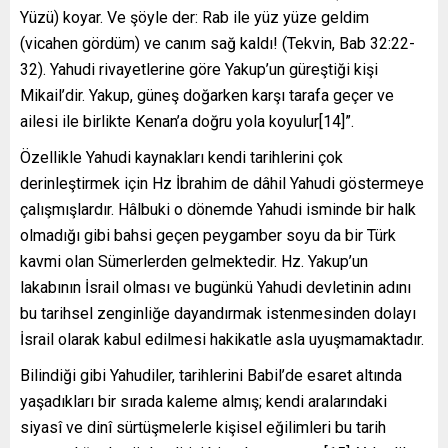
Yüzü) koyar. Ve şöyle der: Rab ile yüz yüze geldim
(vicahen gördüm) ve canım sağ kaldı! (Tekvin, Bab 32:22-
32). Yahudi rivayetlerine göre Yakup’un güreştiği kişi
Mikail’dir. Yakup, güneş doğarken karşı tarafa geçer ve
ailesi ile birlikte Kenan’a doğru yola koyulur[14]”.
Özellikle Yahudi kaynakları kendi tarihlerini çok
derinleştirmek için Hz İbrahim de dâhil Yahudi göstermeye
çalışmışlardır. Hâlbuki o dönemde Yahudi isminde bir halk
olmadığı gibi bahsi geçen peygamber soyu da bir Türk
kavmi olan Sümerlerden gelmektedir. Hz. Yakup’un
lakabının İsrail olması ve bugünkü Yahudi devletinin adını
bu tarihsel zenginliğe dayandırmak istenmesinden dolayı
İsrail olarak kabul edilmesi hakikatle asla uyuşmamaktadır.
Bilindiği gibi Yahudiler, tarihlerini Babil’de esaret altında
yaşadıkları bir sırada kaleme almış; kendi aralarındaki
siyasî ve dinî sürtüşmelerle kişisel eğilimleri bu tarih