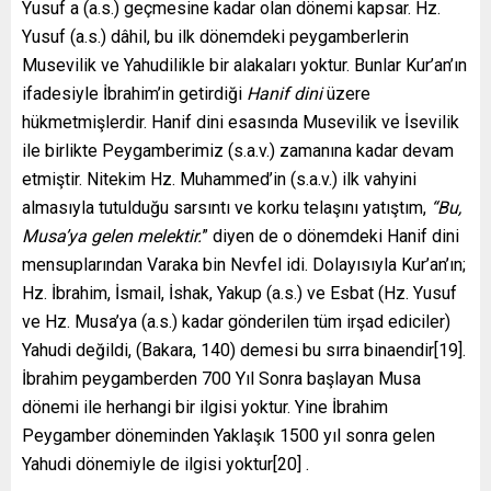
Yusuf a (a.s.) geçmesine kadar olan dönemi kapsar. Hz.
Yusuf (a.s.) dâhil, bu ilk dönemdeki peygamberlerin
Musevilik ve Yahudilikle bir alakaları yoktur. Bunlar Kur’an’ın
ifadesiyle İbrahim’in getirdiği
Hanif
dini
üzere
hükmetmişlerdir. Hanif dini esasında Musevilik ve İsevilik
ile birlikte Peygam­berimiz (s.a.v.) zamanına kadar devam
etmiştir. Nitekim Hz. Muhammed’in (s.a.v.) ilk vahyini
almasıyla tutulduğu sarsıntı ve korku telaşını yatıştım,
“Bu,
Musa’ya gelen melektir.
” diyen de o dönemdeki Hanif dini
mensuplarından Varaka bin Nevfel idi. Dolayısıyla Kur’an’ın;
Hz. İbrahim, İsmail, İshak, Yakup (a.s.) ve Esbat (Hz. Yusuf
ve Hz. Musa’ya (a.s.) kadar gönde­rilen tüm irşad ediciler)
Yahudi değildi, (Bakara, 140) demesi bu sırra binaendir[19].
İbrahim peygamberden 700 Yıl Sonra başlayan Musa
dönemi ile herhangi bir ilgisi yoktur. Yine İbrahim
Peygamber döneminden Yaklaşık 1500 yıl sonra gelen
Yahudi dönemiyle de ilgisi yoktur[20] .