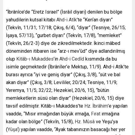
“İbrânîce’de “Eretz Israel” (İsrâil diyarı) denilen bu bölge
yahudilerin kutsal kitabı
Ahd-i Atîk
’te “Ken‘an diyarı”
(Tekvîn, 11/31; 17/18; Çıkış, 6/4), “diyar” (Tesniye, 26/15;
İşaya, 57/13), “gurbet diyarı” (Tekvîn, 17/8), “memleket”
(Tekvîn, 26/2-3) diye de zikredilmektedir. İkinci mâbed
döneminden itibaren ise “arz-ı mev‘ûd” diye adlandırılmış
olup
Kitâb-ı Mukaddes
’in
Ahd-i Cedîd
kısmında da bu
isimle geçmektedir (İbrânîler’e Mektup, 11/9). Ahd-i Atîk’te
burası ayrıca “iyi ve geniş diyar” (Çıkış, 3/8), “süt ve bal
akan diyar” (Çıkış, 3/8; Levililer, 20/24; Tesniye, 11/9;
Yeremya, 11/5; 32/22; Hezekiel, 20/6, 15), “bütün
memleketlerin süsü olan diyar” (Hezekiel, 20/6, 15) diye
tavsif edilmiştir. Kitâb-ı Mukaddes’te
Hz. İbrâhim
’e yapılan
vaadde, “Mısır ırmağından büyük ırmağa,
Fırat
ırmağına
kadar olan bölge” (Tekvîn, 15/8),
Hz. Mûsâ
ve Yeşu’ya
(
Yûşa’
) yapılan vaadde, “Ayak tabanınızın basacağı her yer