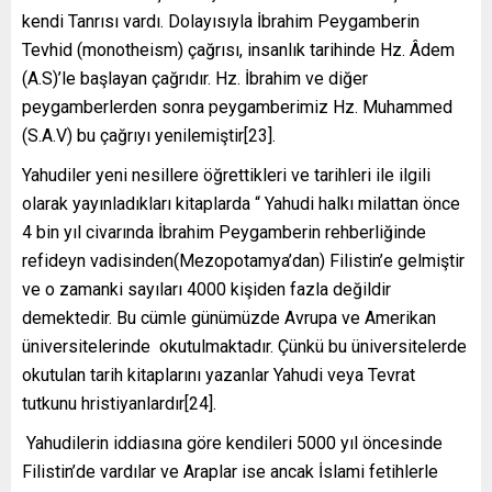
kendi Tanrısı vardı. Dolayısıyla İbrahim Peygamberin
Tevhid (monotheism) çağrısı, insanlık tarihinde Hz. Âdem
(A.S)’le başlayan çağrıdır. Hz. İbrahim ve diğer
peygamberlerden sonra peygamberimiz Hz. Muhammed
(S.A.V) bu çağrıyı yenilemiştir[23].
Yahudiler yeni nesillere öğrettikleri ve tarihleri ile ilgili
olarak yayınladıkları kitaplarda “ Yahudi halkı milattan önce
4 bin yıl civarında İbrahim Peygamberin rehberliğinde
refideyn vadisinden(Mezopotamya’dan) Filistin’e gelmiştir
ve o zamanki sayıları 4000 kişiden fazla değildir
demektedir. Bu cümle günümüzde Avrupa ve Amerikan
üniversitelerinde okutulmaktadır. Çünkü bu üniversitelerde
okutulan tarih kitaplarını yazanlar Yahudi veya Tevrat
tutkunu hristiyanlardır[24].
Yahudilerin iddiasına göre kendileri 5000 yıl öncesinde
Filistin’de vardılar ve Araplar ise ancak İslami fetihlerle