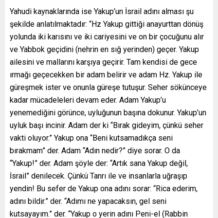
Yahudi kaynaklarında ise Yakup’un İsrail adını alması şu
şekilde anlatılmaktadır: “Hz Yakup gittiği anayurttan dönüş
yolunda iki karısını ve iki cariyesini ve on bir çocuğunu alır
ve Yabbok geçidini (nehrin en sığ yerinden) geçer. Yakup
ailesini ve mallarını karşıya geçirir. Tam kendisi de gece
ırmağı geçecekken bir adam belirir ve adam Hz. Yakup ile
güreşmek ister ve onunla güreşe tutuşur. Seher sökünceye
kadar mücadeleleri devam eder. Adam Yakup’u
yenemediğini görünce, uyluğunun başına dokunur. Yakup’un
uyluk başı incinir. Adam der ki “Bırak gideyim, çünkü seher
vakti oluyor.” Yakup ona “Beni kutsamadıkça seni
bırakmam” der. Adam “Adın nedir?” diye sorar. O da
“Yakup!” der. Adam şöyle der: “Artık sana Yakup değil,
İsrail” denilecek. Çünkü Tanrı ile ve insanlarla uğraşıp
yendin! Bu sefer de Yakup ona adını sorar: “Rica ederim,
adını bildir.” der. “Adımı ne yapacaksın, gel seni
kutsayayım.” der. “Yakup o yerin adını Peni-el (Rabbin