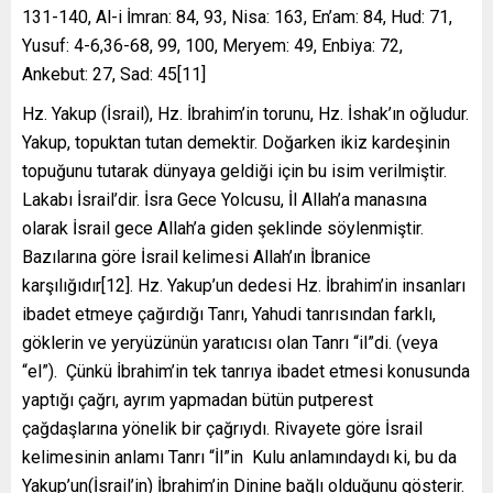
131-140, Al-i İmran: 84, 93, Nisa: 163, En’am: 84, Hud: 71,
Yusuf: 4-6,36-68, 99, 100, Meryem: 49, Enbiya: 72,
Ankebut: 27, Sad: 45[11]
Hz. Yakup (İsrail), Hz. İbrahim’in torunu, Hz. İshak’ın oğludur.
Yakup, topuktan tutan demektir. Doğarken ikiz kardeşinin
topuğunu tutarak dünyaya geldiği için bu isim verilmiştir.
Lakabı İsrail’dir. İsra Gece Yolcusu, İl Allah’a manasına
olarak İsrail gece Allah’a giden şeklinde söylenmiştir.
Bazılarına göre İsrail kelimesi Allah’ın İbranice
karşılığıdır[12]. Hz. Yakup’un dedesi Hz. İbrahim’in insanları
ibadet etmeye çağırdığı Tanrı, Yahudi tanrısından farklı,
göklerin ve yeryüzünün yaratıcısı olan Tanrı “il”di. (veya
“el”). Çünkü İbrahim’in tek tanrıya ibadet etmesi konusunda
yaptığı çağrı, ayrım yapmadan bütün putperest
çağdaşlarına yönelik bir çağrıydı. Rivayete göre İsrail
kelimesinin anlamı Tanrı “İl”in Kulu anlamındaydı ki, bu da
Yakup’un(İsrail’in) İbrahim’in Dinine bağlı olduğunu gösterir.