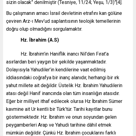
sizin olacak” denilmiştir (Tesniye, 11/24; Yeşu, 1/3)”[4].
Bu çalışmanın amacı İsrail devletinin etrafını kan gölüne
çeviren Arz-ı Mev’ud saplantısının teolojik temellerinin
doğru olup olmadığını sorgulamaktır.
Hz. İbrahim (A.S)
Hz. İbrahim’in Haniflik inancı Nil’den Fırat’a
asırlardan beri yaygın bir şekilde yaşanmaktadır.
Dolayısıyla Yahudiler’in kendilerine vaat edilmiş
iddiasındaki coğrafya bir inanç alanıdır, herhangi bir ırk
yahut millete ait değildir. Üstelik Hz. İbrahim Yahudilerin
atası değil Hanif inancında olan tüm insanlığın atasıdır.
Eğer bir milliyet ithaf edilecek olursa Hz İbrahim Sümer
kavmine ait Ur kentli bir Türk’tür. Tarihi kayıtlar bunu
göstermektedir. Hz. İbrahim ve onun soyundan gelen
peygamberleri Arap ve Yahudi tarihine dâhil etmek
mümkün değildir. Çünkü Hz. İbrahim çocuklarını farklı