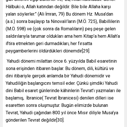
Hâlbuki o, Allah katından değildir. Bile bile Allaha karşı
yalan söylerler.” (Ali İmran, 79) Bu dönem Hz. Musa’dan
(a.s.) sonra başlayıp ta Ninovalı’ların (M.Ö. 725), Babillilerin
(M.Ö. 598) ve (çok sonra da Romalıların) peş peşe gelen
saldırılarıyla tarumar oldukları ama hem Kitap’a hem Allah’a
iftira etmekten geri durmadıkları, her fırsatta
peygamberlerini öldürdükleri dönemdir[29].
Yahudi dönemi milattan önce 6. yüzyılda Babil esaretinin
sona erişinden itibaren başlar. Bu dönem, dili, kültürü ve
dini itibariyle gerçek anlamda bir Yahudi dönemidir ve
Yahudiliğin başlangıcını temsil eder. Çünkü şimdiki Yahudi
dini Babil esaret günlerinde kâhinlerin Tevrat’ı yazmaları ile
başlamış, İbranice( Tevrat İbranicesi) denilen dilleri ise
esaretten sonra oluşmuştur. Bugün elimizde bulunan
Tevrat, Yahudi çağından 800 yıl önce Mısır diliyle Musa’ya
gönderilen Tevrat değildir[30].