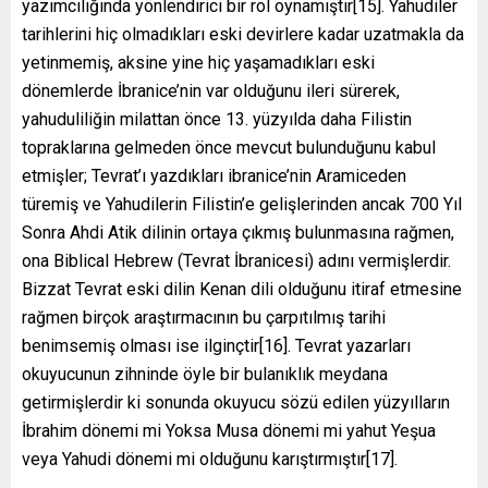
yazımcılığında yönlendirici bir rol oynamıştır[15]. Yahudiler
tarihlerini hiç olmadıkları eski devirlere kadar uzatmakla da
yetinmemiş, aksine yine hiç yaşamadıkları eski
dönemlerde İbranice’nin var olduğunu ileri sürerek,
yahuduliliğin milattan önce 13. yüzyılda daha Filistin
topraklarına gelmeden önce mevcut bulunduğunu kabul
etmişler; Tevrat’ı yazdıkları ibranice’nin Aramiceden
türemiş ve Yahudilerin Filistin’e gelişlerinden ancak 700 Yıl
Sonra Ahdi Atik dilinin ortaya çıkmış bulunmasına rağmen,
ona Biblical Hebrew (Tevrat İbranicesi) adını vermişlerdir.
Bizzat Tevrat eski dilin Kenan dili olduğunu itiraf etmesine
rağmen birçok araştırmacının bu çarpıtılmış tarihi
benimsemiş olması ise ilginçtir[16]. Tevrat yazarları
okuyucunun zihninde öyle bir bulanıklık meydana
getirmişlerdir ki sonunda okuyucu sözü edilen yüzyılların
İbrahim dönemi mi Yoksa Musa dönemi mi yahut Yeşua
veya Yahudi dönemi mi olduğunu karıştırmıştır[17].