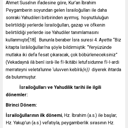
Ahmet Susa’nın ifadesine göre, Kur’an İbrahim
Peygamberin soyundan gelen İsrailoğulları ile daha
sonraki Yahudileri birbirinden ayırmış; hoşnutluluğun
belirtildiği yerlerde İsrailoğulları, gazap ve öfkenin
belirtildiği yerlerde ise Yahudiler tanımlamasını
kullanmıştır[18].
Bununla beraber İsra suresi 4. Ayette
“Biz
kitapta İsrâiloğulları’na şöyle bildirmiştik: “Yeryüzünde
mutlaka iki defa fesat çıkaracak, çok böbürleneceksiniz”
(Vekadaynâ ilâ benî isrâ-île fî-lkitâbi letufsidunne fî-l-ardi
merrateyni veleta’lunne ‘uluvven kebîrâ
(n))
diyerek ihtarda
da bulunmuştur.
İsrailoğulları ve Yahudilik tarihi ile ilgili
dönemler:
Birinci Dönem:
İsrailoğulla
rının
ilk dönemi
, Hz. İbrahim (a.s.) ile baş­lar;
Hz. Yakup’un (a.s.) vefatıyla, peygamberlik sırasının Hz.