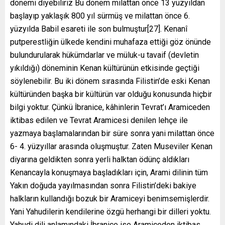
dönemi diyebiliriz Bu dönem milattan önce 13 yüzyıldan
başlayıp yaklaşık 800 yıl sürmüş ve milattan önce 6.
yüzyılda Babil esareti ile son bulmuştur[27]. Kenanî
putperestliğin ülkede kendini muhafaza ettiği göz önünde
bulundurularak hükümdarlar ve müluk-u tavaif (devletin
yıkıldığı) döneminin Kenan kültürünün etkisinde geçtiği
söylenebilir. Bu iki dönem sırasında Filistin’de eski Kenan
kültüründen başka bir kültürün var olduğu konusunda hiçbir
bilgi yoktur. Çünkü İbranice, kâhinlerin Tevrat’ı Aramiceden
iktibas edilen ve Tevrat Aramicesi denilen lehçe ile
yazmaya başlamalarından bir süre sonra yani milattan önce
6- 4. yüzyıllar arasında oluşmuştur. Zaten Museviler Kenan
diyarına geldikten sonra yerli halktan ödünç aldıkları
Kenancayla konuşmaya başladıkları için, Arami dilinin tüm
Yakın doğuda yayılmasından sonra Filistin’deki bakiye
halkların kullandığı bozuk bir Aramiceyi benimsemişlerdir.
Yani Yahudilerin kendilerine özgü herhangi bir dilleri yoktu.
Yahudi dili anlamındaki İbranice ise Aramiceden iktibas