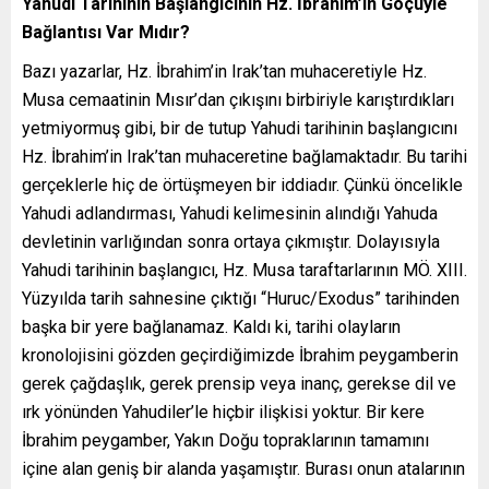
Yahudi Tarihinin Başlangıcının Hz. İbrahim’in Göçüyle
Bağlantısı Var Mıdır?
Bazı yazarlar, Hz. İbrahim’in Irak’tan muhaceretiyle Hz.
Musa cemaatinin Mı­sır’dan çıkışını birbiriyle karıştırdıkları
yetmiyormuş gibi, bir de tutup Yahudi tarihinin başlangıcını
Hz. İbrahim’in Irak’tan muhaceretine bağlamaktadır. Bu tarihi
gerçeklerle hiç de örtüşmeyen bir iddiadır. Çünkü öncelik­le
Yahudi adlandırması, Yahudi kelimesinin alındığı Yahuda
devletinin varlığından sonra ortaya çıkmıştır. Dolayısıyla
Yahudi tarihinin başlangıcı, Hz. Musa taraftarlarının MÖ. XIII.
Yüzyılda tarih sahnesine çıktığı “Huruc/Exodus” tarihinden
başka bir yere bağlanamaz. Kaldı ki, tarihi olayların
kronolojisini gözden geçirdiğimizde İbrahim peygamberin
gerek çağdaşlık, gerek prensip veya inanç, gerekse dil ve
ırk yönünden Yahudiler’le hiçbir ilişkisi yoktur. Bir kere
İbrahim peygamber, Yakın Doğu topraklarının tamamını
içine alan geniş bir alanda yaşamıştır. Burası onun atalarının