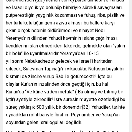
ve İsrael diye ikiye bölünüp birbiriyle sürekli savaşmaları,
putperestliğin yaygınlık kazanması ve fuhuş, riba, pislik ve
her türlü kötülüğün gemi azıya alması, bu hallere karşı
çıkan birçok nebinin öldürülmesi ve nihayet Nebi
Yeremya’nın dilinden Yahudi kavminin ıslaha çağrılması,
kendilerini ıslah etmedikleri takdirde, gelmekte olan “yakın
bir bela” ile uyarılmalarıdır Yeramya’dan 10-15
yıl sonra Nebukadnezar gelecek ve İsrael’i haritadan
silecek, Süleyman Tapınağı’nı yıkacaktır. Nüfusun büyük bir
kısmını da zincire vurup Babil’e götürecektir! İşte bu
olaylar Kur’an’ın inzalinden önce geçtiği için, bu hal
Kur’an’da “Ve kâne va’den mefulâ” ( Bu olmuş ve bitmiş bir
iştir) ayetiyle zikredilir! İsra suresinin: ayette özetlediği bu
süreç yaklaşık 500 yıllık bir dönemdir[32]. Yahudiler, tarihte
oynadıkları rol itibariyle İbrahim Peygamber ve Yakup’un
soyundan gelen İsrailoğulları değildir.