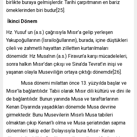
birlikte buraya gelmişlerdir. Tarihi çarpıtmanın en bariz
örneklerinden biri budur[25].
İkinci Dönem
Hz. Yusuf un (a.s.) çağrısıyla Mısır’a gelip yerleşen
Yakupoğullarının (İsrailoğullarının), burada, içine düştükleri
çileli ve zahmetli hayattan zilletten kurtarılmaları
dönemidir. Hz Musa’nın (a.s.) Firavun’a karşı mücadeleleri,
sonra hal­kın Mısır’dan çıkışı ve Sina’da Tevrat’ın inişi ve
yaşanan olay­la Museviliğin ortaya çıktığı dönemdir[26].
Musa dönemi milattan önce 13. yüzyılda başlar ve
Mısır’la bağlantılıdır. Tabii olarak Mısır dili kültürü ve dini ile
de bağlantılıdır. Bunun yanında Musa ve taraftarlarının
Kenan Diyarında yaşadıkları dönemde Musa devrine
girmektedir. Bunu Musevilerin Mısırlı Musa tabileri
olmaktan çıkıp Kenan’lı olma ve Musa şeriatından sapma
dönemleri takip eder Dolayısıyla buna Mısır- Kenan