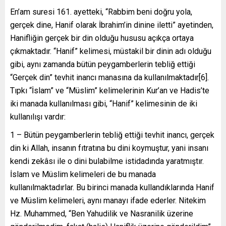
En’am suresi 161. ayetteki, “Rabbim beni doğru yola,
gerçek dine, Hanif olarak İbrahim’in dinine iletti” ayetinden,
Hanifliğin gerçek bir din olduğu hususu açıkça ortaya
çıkmaktadır. “Hanif” kelimesi, müstakil bir dinin adı olduğu
gibi, aynı zamanda bütün peygamberlerin tebliğ ettiği
“Gerçek din” tevhit inancı manasına da kullanılmaktadır[6].
Tıpkı “İslam” ve “Müslim” kelimelerinin Kur’an ve Hadis’te
iki manada kullanılması gibi, “Hanif” kelimesinin de iki
kullanılışı vardır:
1 – Bütün peygamberlerin tebliğ ettiği tevhit inancı, gerçek
din ki Allah, insanın fıtratına bu dini koymuştur, yani insanı
kendi zekâsı ile o dini bulabilme istidadında yaratmıştır.
İslam ve Müslim kelimeleri de bu manada
kullanılmaktadırlar. Bu birinci manada kullandıklarında Hanif
ve Müslim kelimeleri, aynı manayı ifade ederler. Nitekim
Hz. Muhammed, “Ben Yahudilik ve Nasranilik üzerine