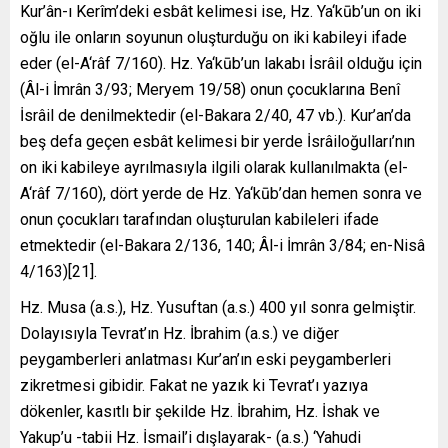
Kur’ân-ı Kerîm’deki esbât kelimesi ise, Hz. Ya‘kūb’un on iki
oğlu ile onların soyunun oluşturduğu on iki kabileyi ifade
eder (el-A‘râf 7/160). Hz. Ya‘kūb’un lakabı İsrâil olduğu için
(Âl-i İmrân 3/93; Meryem 19/58) onun çocuklarına Benî
İsrâil de denilmektedir (el-Bakara 2/40, 47 vb.). Kur’an’da
beş defa geçen esbât kelimesi bir yerde İsrâiloğulları’nın
on iki kabileye ayrılmasıyla ilgili olarak kullanılmakta (el-
A‘râf 7/160), dört yerde de Hz. Ya‘kūb’dan hemen sonra ve
onun çocukları tarafından oluşturulan kabileleri ifade
etmektedir (el-Bakara 2/136, 140; Âl-i İmrân 3/84; en-Nisâ
4/163)[21].
Hz. Musa (a.s.), Hz. Yusuftan (a.s.) 400 yıl sonra gelmiştir.
Dolayısıyla Tevrat’ın Hz. İbrahim (a.s.) ve diğer
peygamberleri anlatması Kur’an’ın eski peygamberleri
zikretmesi gibidir. Fakat ne yazık ki Tevrat’ı yazıya
dökenler, kasıtlı bir şekilde Hz. İbrahim, Hz. İshak ve
Yakup’u -tabii Hz. İsmail’i dışlayarak- (a.s.) ‘Yahudi