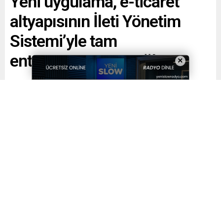
Yeni uygulama, e-ticaret
altyapısının İleti Yönetim
Sistemi’yle tam
entegrasyonunu sağlıyor
×
Paylaş
Tweetle
Gönder