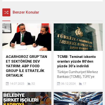
Benzer Konular
ACARHOROZ GRUP’TAN
TCMB: Teminat iskonto
ET SEKTÖRÜNE DEV
oranları yüzde 80’den
YATIRIM: ABP FOOD
yüzde 30’a indirildi
GROUP İLE STRATEJİK
Türkiye Cumhuriyet Merkez
ORTAKLIK
Bankası (TCMB), TÜFE’ye
Bursa’nın saygın iş insanı
endeksli DİBS ve kira
14.07.2025
32
06.12.2024
17
Serdar Acarhoroz,
sertifikalarının iskonto
yatırımlarına bir yenisini
oranının yüzde 80’den
ekledi. Acarhoroz Grup,
yüzde 30’a indirildiğini
İngiltere merkezli ABP Food
açıkladı. TCMB’den yapılan
Group ile 3 milyar TL’lik dış
açıklamada açık piyasa,