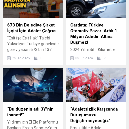
finansmanla et sektörüne
bankalararası para piyasası
giriş yapıyor. Ortaklık
ve döviz piyasası
protokolü karşılıklı olarak
işlemlerinde geçerli olan
imzalandı: Yerli pazarda ve
teminat iskonto oranlarının
673 Bin Belediye Şirket
Cardata: Türkiye
uluslararası alanda önemli
gözden geçirildiği bildirildi.
İşçisi İçin Adalet Çağrısı
Otomotiv Pazarı Artık 1
etkiler bekleniyor. Bursa’nın
Açıklamada bu çerçevede
Milyon Adedin Altına
“Eşit İşe Eşit Hak” Talebi
tanınan ve sevilen iş
TÜFE’ye endeksli DİBS ve
Düşmez!
Yükseliyor Türkiye genelinde
insanlarından Serdar
kira sertifikalarının iskonto
görev yapan 673 bin 137
2024 Yılını Sıfır Kilometre
Acarhoroz, çok sayıda...
oranının...
belediye şirket işçisi, yıllardır
Araç Pazarı 1,2 Milyon, İkinci
26.02.2026
13
09.12.2024
17
kamu hizmetlerinin
El Pazarıysa 7 Milyon Adetlik
görünmeyen kahramanları
Rekor Satışla Kapatacak!
olarak şehirlerin yükünü
Hem Sıfır Kilometre Hem de
omuzluyor. Sabahın ilk
İkinci El Pazarı 2024 Yılında
ışıklarından gecenin
Rekor Tazeleyecek!
ilerleyen saatlerine kadar
Otomotiv sektörünün en
aralıksız çalışan bu
büyük veri ve ikinci el
emekçiler; sokakları temiz
fiyatlandırma şirketi
tutuyor, çöpleri topluyor,
Cardata’nın Genel Müdürü
“Bu düzenin adı 3Y’nin
“Adaletsizlik Karşısında
park ve bahçeleri düzenliyor,
Hüsamettin Yalçın, gerek
ihaneti!”
Duruşumuzu
suyu hanelere ulaştırıyor,
sıfır kilometre araç
Değiştirmeyeceğiz”
Yıldırım İçin El Ele Platformu
altyapıyı ayakta...
pazarında gerekse...
Başkanı Ercan Sönmez’den
Emeklilikte Adalet