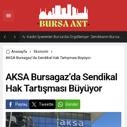
Kadın İşverenler Bursa’da Örgütleniyor: Sendikanın Bursa Şubesi İçin İlk Adım
Anasayfa
Ekonomi
AKSA Bursagaz’da Sendikal Hak Tartışması Büyüyor
AKSA Bursagaz’da Sendikal
Hak Tartışması Büyüyor
Paylaş
Tweetle
Gönder