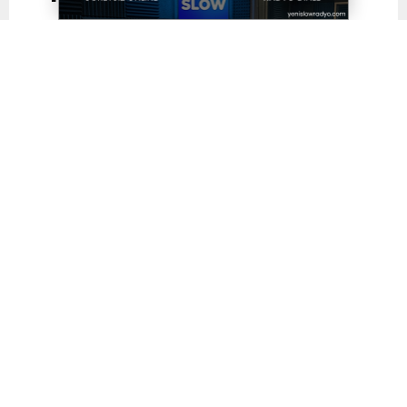
Paylaş
Tweetle
Gönder
Yayınlama: 06.07.2026
A
A
+
-
0
İSTANBUL
– Sultangazi Belediyesi Temmuz Ayı Birinci