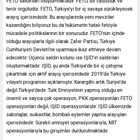
FETÖ saldırıları oluşturmaktadır. FETÖ, bir casusluk ve
terör örgütüdür. FETÖ, Türkiye’yi bir iç savaşa sürükleyecek
arayış içerisindedir. Bu arayışlarında yeni mevziler
kazandığını biliyoruz bu da hükümetin hatalı fetöyle
mücadele politikalarının bir sonucudur. FETÖ’nün içinde
olduğu arayışlarla ilgili olarak Zafer Partisi, Türkiye
Cumhuriyeti Devleti’ne uyarmaya ikaz etmeye devam
edecektir. Üçüncü saldırı kolunu ise IŞİD’in saldırıları
oluşturmaktadır. IŞİD, şu anda Türkiye’de bir iç çatışma
çıkartmak için aktif arayış içerisindedir. 2019’da Türkiye
vilayeti programını açıklamıştır. Karargâhı artık Suriye’de
değil Türkiye’dedir. Türk Emniyetinin yapmış olduğu en
önemli ve sayıca çok operasyon, PKK operasyonları FETÖ
operasyonları değil, IŞİD operasyonlarıdır. IŞİD ülkemizde
sabotajlar, suikastlar, bombalı eylemler yapma arayışları
içerisindedir. Sürekli emniyet operasyonlarıyla, MİT
operasyonlarıyla bu girişimler durdurulmaktadır.