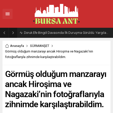
Doruk Efe Bingöl Davasında İlk Duruşma Görüldü: Yargılama 20 Ekim 2026’ya Ertelendi
Anasayfa
SÜRMANŞET
Görmüş olduğum manzarayı ancak Hiroşima ve Nagazaki’nin
fotoğraflarıyla zihnimde karşılaştırabildim.
Görmüş olduğum manzarayı
ancak Hiroşima ve
Nagazaki’nin fotoğraflarıyla
zihnimde karşılaştırabildim.