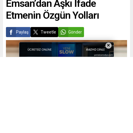
Emsan’dan Aşkı İfade
Etmenin Özgün Yolları
Paylaş
Tweetle
Gönder
×
Yayınlama: 19.01.2024
A
A
+
-
0