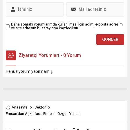
vurgusuyla...
bırakıyorum” dedi. Partisinde
yaşanan istifalara ilişkin
konuşan Akşener, 8 kişinin
partisinden istifa...
Daha sonraki yorumlarımda kullanılması için adım, e-posta adresim
ve site adresim bu tarayıcıya kaydedilsin.
Ziyaretçi Yorumları - 0 Yorum
Henüz yorum yapılmamış.
Anasayfa
Sektör
Emsan’dan Aşkı İfade Etmenin Özgün Yolları