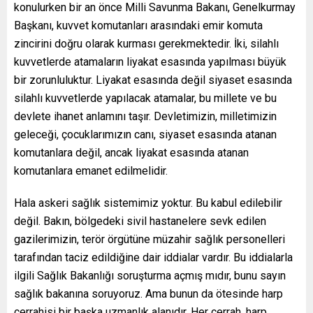
konulurken bir an önce Milli Savunma Bakanı, Genelkurmay
Başkanı, kuvvet komutanları arasındaki emir komuta
zincirini doğru olarak kurması gerekmektedir. İki, silahlı
kuvvetlerde atamaların liyakat esasında yapılması büyük
bir zorunluluktur. Liyakat esasında değil siyaset esasında
silahlı kuvvetlerde yapılacak atamalar, bu millete ve bu
devlete ihanet anlamını taşır. Devletimizin, milletimizin
geleceği, çocuklarımızın canı, siyaset esasında atanan
komutanlara değil, ancak liyakat esasında atanan
komutanlara emanet edilmelidir.
Hala askeri sağlık sistemimiz yoktur. Bu kabul edilebilir
değil. Bakın, bölgedeki sivil hastanelere sevk edilen
gazilerimizin, terör örgütüne müzahir sağlık personelleri
tarafından taciz edildiğine dair iddialar vardır. Bu iddialarla
ilgili Sağlık Bakanlığı soruşturma açmış mıdır, bunu sayın
sağlık bakanına soruyoruz. Ama bunun da ötesinde harp
cerrahisi bir başka uzmanlık alanıdır. Her cerrah, harp