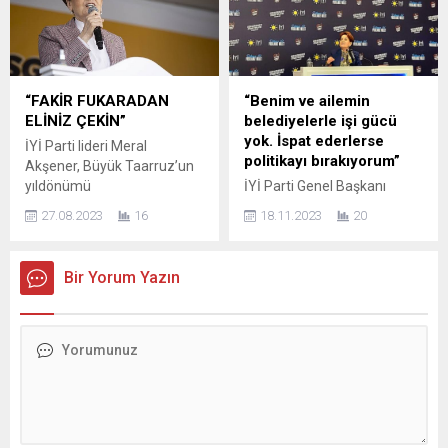
Ahmet Davutoğlu, hem
seçimlere gidiyor ancak bu
partinin yeni dönem
seçimler öncesinde seçim
vizyonunu açıkladı hem de
güvenliğini tehdit altına alan
Gazze’de yaşanan insani
önemli gelişmeler yaşanıyor.
trajediye ilişkin dikkat çekici
Bu gelişmelerin başında
“FAKİR FUKARADAN
“Benim ve ailemin
mesajlar verdi. Törene;
sayıları ne kadar olduğu belli
ELİNİZ ÇEKİN”
belediyelerle işi gücü
Bursa Milletvekili Cemalettin
olmayan bir milyonu aşacağı
yok. İspat ederlerse
İYİ Parti lideri Meral
Kani Torun, Genel Başkan
tahmin edilen...
politikayı bırakıyorum”
Akşener, Büyük Taarruz’un
Yardımcısı Alpaslan Yıldız,...
yıldönümü
İYİ Parti Genel Başkanı
Afyonkarahisar’da konuştu.
Meral Akşener, İstanbul
27.08.2023
16
18.11.2023
20
Yerel seçime ilişkin yol
Şile’de düzenlenen istişare
haritasını açıklayan Akşener,
toplantısında önemli
tüm siyasi partilere, seçime
açıklamalarda bulundu.
Bir Yorum Yazın
ayrı ayrı girme çağrısı yaptı.
“HESAPLARIMIN KONTROL
Akşener, “Yerel özellikler ve
EDİLDİĞİ DOĞRU”
talepler doğrultusunda,
Akşener, “Benim ve
elbette işbirlikleri olabilir.”
oğlumun hesapları gayrı
dedi. İYİ Parti Genel
resmi kontrol edildi. Bu
Başkanı Meral Akşener,
doğru” diyen Akşener,
günler öncesinden “Türk
“Benim ve ailemin
siyasetinde önemli bir
belediyelerle işi gücü yok.
başlangıç olacağı”
İspat ederlerse politikayı