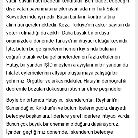
vatan savunması ibadetin kendisidir. Ben ibadet edeceğim
diye vatan savunmasına çıkmayan adamın Türk Silahlı
Kuvvetleri’nde işi nedir. Bütün bunların kontrol altına
alınması gerekmektedir. Keza, Türkiye’nin asker sayısın da
yeterli olmadığı da açıktır. Daha büyük bir orduya
önümüzdeki dönemde Türkiye’nin ihtiyacı olduğu kesindir.
İşte, bütün bu gelişmelerin hemen kıyısında bulunan
coğrafi olarak ve bu gelişmelerden en fazla etkilenen
Hatay, bir yandan IŞİD’in eylem arayışlarının bir yandan da
hilafet eylemcilerinin altyapı oluşturmaya çalıştığı bir
şehrimiz. Örgütler ve arkasındakiler, Hatay’ın demografik
depremle bozulan dokusunu istismar etme peşindeler.
Böyle bir ortamda Hatay’ın, İskenderun’un, Reyhanlı’nı
Samandağ’ın, Kırıkhan’ın ve bütün ilçelerin güçlü, dirayetli
belediye başkanlara, liderlere yerel liderlere ihtiyacı vardır.
Bunun çok büyük bir öneminin olduğunu düşünüyoruz.
İçinden geçtiğimiz dönemde, İskenderun belediye