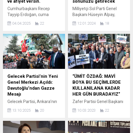
ve afiyet versin.
sonunuzu getirecek
Cumhurbaşkanı Recep
Milliyetçi Sol Parti Genel
Tayyip Erdoğan, cuma
Başkanı Hüseyin Alpay,
namazı sonrası gündeme
toplumsal sorunların gün
04.04.2025
22
12.01.2024
18
dair açıklamalarda bulundu.
geçtikçe derinleştiği bir
Erdoğan, MHP Genel
ortamda TBMM’nin 2 hafta
Başkanı Devlet Bahçeli ile
yılbaşı tatili yapmasını doğru
konuşmasını aktarırken,
bulmadıklarını söyledi.
‘Devlet Bey ile telefonda
Milliyetçi Sol Parti (MİLLİ
görüştüm; Rahmetli
SOL) Genel Başkanı Hüseyin
Türkeş’e dualarımızı
Alpay, yaptığı basın
yaptığımzı kendilerine
açıklamasında, Bağ-Kur
söyledim. ‘Nasılsınız’ diye
prim indirimi, 99 öncesi Bağ-
Gelecek Partisi’nin Yeni
“ÜMİT ÖZDAĞ: MAVİ
sorduğumuzda verdiği
Kur’luların SSK şartlarında
Genel Merkezi Açıldı:
BOYA BU SEÇİMLERDE
cevap ‘gayet iyi’ oldu.’
emeklilik haklarının
Davutoğlu’ndan Gazze
KULLANILANA KADAR
ifadelerini kullandı.
sağlanması başta olmak
Mesajı
HER GÜN BURADAYIZ”
Cumhurbaşkanı Recep
üzere birçok...
Gelecek Partisi, Ankara’nın
Zafer Partisi Genel Başkanı
Tayyip Erdoğan, cuma
Çankaya ilçesinde inşa
Prof. Dr. Ümit Özdağ,
namazı çıkışı gazetecilerin
13.10.2025
20
10.03.2023
22
edilen yeni Genel Merkez
Yüksek Seçim Kurulu (YSK)
sorularını yanıtladı....
binasını görkemli bir törenle
önünde basın açıklaması
hizmete açtı. Açılışta
düzenledi. Prof. Dr. Ümit
konuşan Genel Başkan
Özdağ: “Türkiye 14 Mayıs’ta