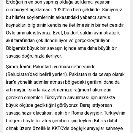
Erdoğan’ın en son yapmış olduğu açıklama, yaşasın
cumhuriyet açıklaması, 1923’ten beri şeklinde. Sanıyoruz
bu hilafet söylemlerinin arkasındaki yabancı servis
kaynakları bilgisinin kendisine iletilmesinin bir neticesidir.
Öyle ummak istiyoruz. Evet, bu dört saldırı aynı stratejik
akıl tarafından şekillendiriliyor ve gerçekleştiriliyor.
Bölgemiz büyük bir savaşın içinde ama daha büyük bir
savaşa doğru hızla ilerliyor.
Şimdi, İran’ın Pakistan’ı vurması neticesinde
(Belucistan‘daki belirli yerleri), Pakistan’ın da cevap olarak
İran’a yönelik adımlar atması bölgedeki gerilimi daha da
artırmıştır. Israrla ikaz etmemize rağmen hükümetin
gereken önlemleri Türkiye’nin savunması için almakta
büyük ölçüde geciktiğini görüyoruz. Barış istiyorsan
savaşa hazır olacaksın, eski bir Roma deyişidir. Türkiye’nin
bölgesi böyle bir ateş çemberi içindeyken Kıbrıs dahil
olmak üzere özellikle KKTC’de değişik arayışlar sahneye