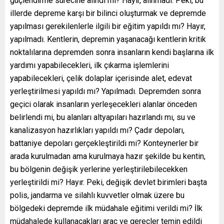
güçlendirme sürecine alındı mı? Hayır, alınmadı. Peki, bu
illerde depreme karşı bir bilinci oluşturmak ve depremde
yapılması gerekilenlerle ilgili bir eğitim yapıldı mı? Hayır,
yapılmadı. Kentlerin, depremin yaşanacağı kentlerin kritik
noktalılarına depremden sonra insanların kendi başlarına ilk
yardımı yapabilecekleri, ilk çıkarma işlemlerini
yapabilecekleri, çelik dolaplar içerisinde alet, edevat
yerleştirilmesi yapıldı mı? Yapılmadı. Depremden sonra
geçici olarak insanların yerleşecekleri alanlar önceden
belirlendi mi, bu alanları altyapıları hazırlandı mı, su ve
kanalizasyon hazırlıkları yapıldı mı? Çadır depoları,
battaniye depoları gerçekleştirildi mi? Konteynerler bir
arada kurulmadan ama kurulmaya hazır şekilde bu kentin,
bu bölgenin değişik yerlerine yerleştirilebilecekken
yerleştirildi mi? Hayır. Peki, değişik devlet birimleri başta
polis, jandarma ve silahlı kuvvetler olmak üzere bu
bölgedeki depremde ilk müdahale eğitimi verildi mi? İlk
müdahalede kullanacakları araç ve gereçler temin edildi