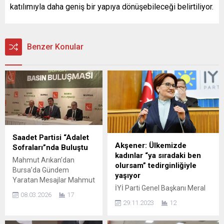
katılımıyla daha geniş bir yapıya dönüşebileceği belirtiliyor.
Benzer Konular
Saadet Partisi “Adalet
Akşener: Ülkemizde
Sofraları”nda Buluştu
kadınlar “ya sıradaki ben
Mahmut Arıkan’dan
olursam” tedirginliğiyle
Bursa’da Gündem
yaşıyor
Yaratan Mesajlar Mahmut
İYİ Parti Genel Başkanı Meral
Arıkan, Saadet Partisi
08.03.2026
17
Akşener, TBMM grup
Bursa İl Teşkilatı
29.11.2023
12
toplantısında konuştu. İYİ
tarafından düzenlenen
Parti Genel Başkanı Meral
geleneksel “Adalet