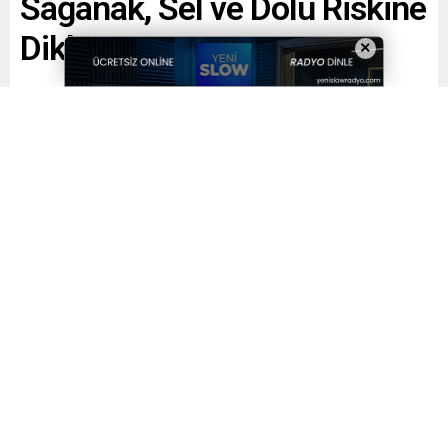
Sağanak, Sel ve Dolu Riskine
Dikkat!
×
Paylaş
Tweetle
Gönder
Yayınlama: 04.07.2026
A
A
+
-
0