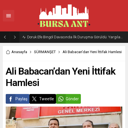
Doruk Efe Bingöl Davasında İlk Duruşma Görüldü: Yargılama 20 Ekim 2026’ya Ertelendi
Anasayfa
SÜRMANŞET
Ali Babacan’dan Yeni İttifak Hamlesi
Ali Babacan’dan Yeni İttifak
Hamlesi
Paylaş
Tweetle
Gönder