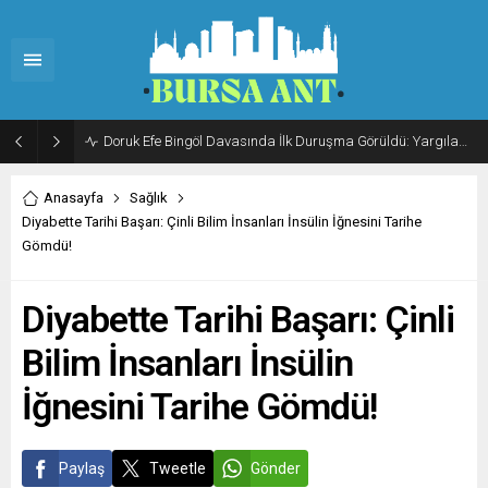
Doruk Efe Bingöl Davasında İlk Duruşma Görüldü: Yargılama 20 Ekim 2026’ya Ertelendi
Anasayfa
Sağlık
Diyabette Tarihi Başarı: Çinli Bilim İnsanları İnsülin İğnesini Tarihe
Gömdü!
Diyabette Tarihi Başarı: Çinli
Bilim İnsanları İnsülin
İğnesini Tarihe Gömdü!
Paylaş
Tweetle
Gönder