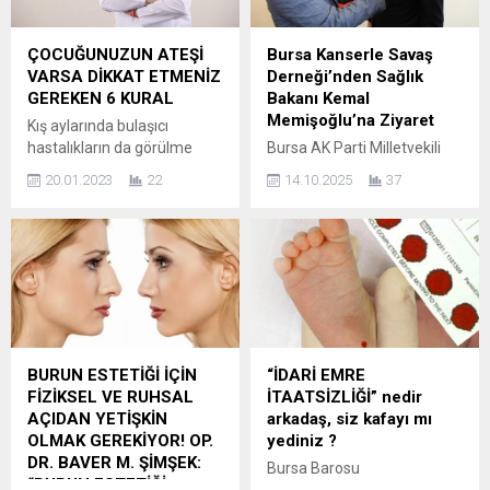
ÇOCUĞUNUZUN ATEŞİ
Bursa Kanserle Savaş
VARSA DİKKAT ETMENİZ
Derneği’nden Sağlık
GEREKEN 6 KURAL
Bakanı Kemal
Memişoğlu’na Ziyaret
Kış aylarında bulaşıcı
hastalıkların da görülme
Bursa AK Parti Milletvekili
oranı artıyor. Covid-19
Ahmet Kılıç ile birlikte, Bursa
20.01.2023
22
14.10.2025
37
pandemisi nedeniyle de
Kanserle Savaş Derneği
aileler çocukların ateşinin
Başkanı Ümit Ecemiş ve
çıkması durumunda
Dernek Yönetim Kurulu
normalden daha fazla
üyeleri, Sağlık Bakanı Prof.
paniğe kapılıyor. Bebeklerde
Dr. Kemal Memişoğlu’nu
38 dereceyi geçen ve 48
makamında ziyaret etti.
saatten uzun süren ateş
Ziyarette, Bursa’da
yükselmesinin ciddiye
yürütülen kanserle
alınması gerekiyor. Öncelikle
mücadele faaliyetleri ve
BURUN ESTETİĞİ İÇİN
“İDARİ EMRE
ateş ölçümünün doğru
farkındalık projeleri ele
FİZİKSEL VE RUHSAL
İTAATSİZLİĞİ” nedir
şekilde yapılması öneriliyor
alındı. Dernek Başkanı Ümit
AÇIDAN YETİŞKİN
arkadaş, siz kafayı mı
ve endişe ile yanlış
Ecemiş, özellikle meme
OLMAK GEREKİYOR! OP.
yediniz ?
uygulamalardan kaçınılarak
kanseri farkındalığı, mobil
DR. BAVER M. ŞİMŞEK:
Bursa Barosu
ateşin...
mamografi...
“BURUN ESTETİĞİ
avukatlarından Cüneyt