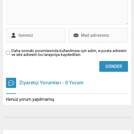
serinlemenin en pratik
mikroorganizma ve
yollarından biri de havuzlar.
toksinleri yok etme,
Artık tatil merkezlerinin
bağışıklık sistemini
yanısıra ortak yaşam
güçlendirme ve oksidatif
alanları sitelerin bile
stresi azaltma gibi
vazgeçilmezlerinden...
özelliklerinden faydalanılan
bir tedavi yöntemi olarak
kullanılıyor. Atmosfer
tabakasında bulunan...
Daha sonraki yorumlarımda kullanılması için adım, e-posta adresim
ve site adresim bu tarayıcıya kaydedilsin.
Ziyaretçi Yorumları - 0 Yorum
Henüz yorum yapılmamış.