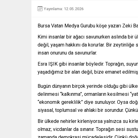
Yayınlama: 12.05.2026
Bursa Vatan Medya Gurubu köşe yazarı Zeki Ba
Kimi insanlar bir ağacı savunurken aslında bir ü
değil, yaşam hakkını da korurlar. Bir zeytinliğe 
insan onurunu da savunurlar.
Esra IŞIK gibi insanlar böyledir. Toprağın, suyun
yaşadığımız bir alan değil, bize emanet edilmiş 
Bugün dünyanın birçok yerinde olduğu gibi ülk
delinmesi “kalkınma”, ormanların kesilmesi “yatır
“ekonomik gereklilik” diye sunuluyor. Oysa doğ
siyasal, toplumsal ve ahlaki bir sorundur. Çün
Bir ülkede nehirler kirleniyorsa yalnızca su kir
olmaz; vicdanlar da sınanır. Toprağın sesi sust
zamanda demokrasi mücadelesidir. Çünkü doğay