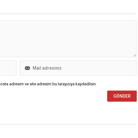
uluşuyor. Tam o sırada
Süleyman Özçakıcı, Ak Parti Genel
dnan Şenses’in o yüreğe
Başkan Yardımcısı Efkan Ala,
sesi...
Cumhur İttifakı İl Başkanları Davut
Gürkan ve...
osta adresim ve site adresim bu tarayıcıya kaydedilsin.