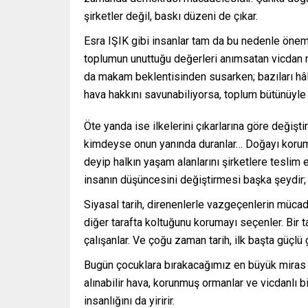
şirketler değil, baskı düzeni de çıkar.
Esra IŞIK gibi insanlar tam da bu nedenle önemlid
toplumun unuttuğu değerleri anımsatan vicdan n
da makam beklentisinden susarken; bazıları hâlâ
hava hakkını savunabiliyorsa, toplum bütünüyl
Öte yanda ise ilkelerini çıkarlarına göre değiş
kimdeyse onun yanında duranlar… Doğayı korumak
deyip halkın yaşam alanlarını şirketlere teslim
insanın düşüncesini değiştirmesi başka şeydir;
Siyasal tarih, direnenlerle vazgeçenlerin mücade
diğer tarafta koltuğunu korumayı seçenler. Bir 
çalışanlar. Ve çoğu zaman tarih, ilk başta güçlü gö
Bugün çocuklara bırakacağımız en büyük miras ya
alınabilir hava, korunmuş ormanlar ve vicdanlı 
insanlığını da yiririr.