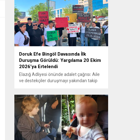
Doruk Efe Bingöl Davasında İlk
Duruşma Görüldü: Yargılama 20 Ekim
2026’ya Ertelendi
Elazığ Adliyesi önünde adalet çağrısı: Aile
ve destekçiler duruşmayı yakından takip
etti ELAZIĞ – Doruk Efe Bingöl’ün hayatını
kaybetmesine ilişkin yürütülen ceza
soruşturması kapsamında açılan davanın
ilk duruşması Elazığ 2. Ağır Ceza
Mahkemesi’nde görüldü. Kamuoyunun
yakından takip ettiği davanın ilk duruşması
öncesinde, Doruk Efe Bingöl’ün ailesine
destek olmak isteyen çok...