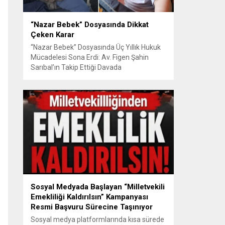
“Nazar Bebek” Dosyasında Dikkat
Çeken Karar
“Nazar Bebek” Dosyasında Üç Yıllık Hukuk
Mücadelesi Sona Erdi: Av. Figen Şahin
Sarıbal’ın Takip Ettiği Davada
Mahkemeden Dikkat Çeken Karar
Avusturya’da başlayan aile uyuşmazlığı
Türkiye’de uluslararası hukuk boyutlarıyla
görüldü BURSA – Avusturya’da başlayan
ve Türkiye’de yaklaşık üç yıl boyunca
devam eden “Nazar Bebek” dosyasında
yargılama süreci tamamlandı. Bursa 3.
Aile...
Sosyal Medyada Başlayan “Milletvekili
Emekliliği Kaldırılsın” Kampanyası
Resmi Başvuru Sürecine Taşınıyor
Sosyal medya platformlarında kısa sürede