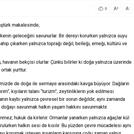
A
A
+
-
0
ştürk makalesinde;
lkenin geleceğini savunurlar. Bir dereyi korurken yalnızca suyu
sahip çıkarken yalnızca toprağı değil, belleği, emeği, kültürü ve
, havanın bekçisi olurlar. Çünkü bilirler ki doğa yalnızca üzerinde
ortak yurttur.
emizde de doğa ile sermaye arasındaki kavga büyüyor. Dağların
ım”, kıyıların talanı “turizm”, zeytinliklerin yok edilmesi
anın kaybı yalnızca çevresel bir sorun değildir; aynı zamanda
kü doğayı savunmak halkın yaşam hakkını savunmaktır.
lenmez; hukuk da kirlenir. Ormanlar yanarken yalnızca ağaçlar kül
urulurken halkın sesi de kısılır. Bu yüzden çevre mücadelesi aynı
ı korumak isteyen insanların karşısına çoğu zaman yalnız