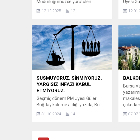
Müdürlüğümüzce yürütülen
Üyesi G
sektörel iş birliği çalışmaları
gereken 
12.12.2025
12
12.01.
kapsamında, öğrenci ve
tüm etik
öğretmenlere yönelik “Senaryo
yozlaştı
Yazımında Dijital Çözümler” başlıklı
herkese 
bir eğitim ve bilgilendirme programı
yaşadığı
organize edildi. Program, Radyo-
saygın v
Televizyon ve Gazetecilik alanlarının
erdemli 
bulunduğu Yıldırım Ticaret Mesleki
unutuldu
ve Teknik Anadolu Lisesi ile
anlaşıla
Hamitler TOKİ Mesleki ve Teknik
kurumunu
Anadolu Lisesinde eş...
SUSMUYORUZ. SİNMİYORUZ.
BALKO
YARGISIZ İNFAZI KABUL
Bursa V
ETMİYORUZ.
yazarımı
Geçmiş dönem PM Üyesi Güler
makales
Buğday kaleme aldığı yazıda; Bu
çökerken
gün çok farklı bir yazı
tonuna b
31.10.2024
14
07.07.
paylaşacaktım. CHP’deki birçok
yüzüme 
insanın tavrını ve davranışlarını
bütün yo
kabul etmediği ama alenen
taşıyor. 
yazmaya cesaret edemeyeceği
yanıyor.