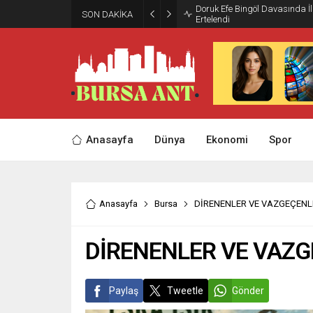
Doruk Efe Bingöl Davasında 
SON DAKİKA
Ertelendi
Anasayfa
Dünya
Ekonomi
Spor
Anasayfa
Bursa
DİRENENLER VE VAZGEÇENL
DİRENENLER VE VAZ
Paylaş
Tweetle
Gönder