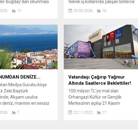
üler Buğday’dan okunması
teknik iş kollarında çalışan binlerce
bir yazı. Buğday; Toplumda
kişiyi yakından ilgilendiren önemli bi
2023
11
25.02.2026
16
 ve insani değerler
düzenleme yürürlüğe girdi. Resmî
rıldı. Ahlak çöküntüsü
Gazete’de yayımlanan tebliğ ile
bulaştı. Geçmişte
Mesleki Yeterlilik Kurumu
mız ve yaşattığımız tüm
tarafından belirlenen 66 meslek
e örnek olacak güzel ve
dalında Mesleki Yeterlilik Belgesi
yaşam tarzımız adeta
zorunlu hale getirildi. Yeni
. Batılılaşma doğru
düzenleme ile birlikte çalışanlar ve
madı ve en başta aile
işverenler...
 önce “çekirdek...
NUMDAN DENİZE…
Vatandaşı Çağırıp Yağmur
Altında Saatlerce Beklettiler!
atan Medya Gurubu köşe
z Zeki Baştürk
100 milyon TL’ye mal olan
inde; Akşam usulca
Orhangazi Kültür ve Gençlik
 deniz, mavinin en sessiz
Merkezinin açılışı 21 Kasım
ürünüyor. Hafif bir meltem
Pazartesi günü yapılan açılış
2026
7
22.11.2022
17
dokunuyor; sanki günün
törenine Bursa Büyükşehir Belediye
rgunluğunu alıp uzaklara
Başkanı Alinur Aktaş ve Orhangazi
Ufukta ışıklar birer birer
Belediye Başkanı Bekir Aydın’ın yanı
 Gökyüzüyle deniz aynı
sıra Orhangazi Kaymakamı