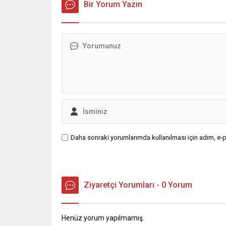
konulardan dolayı Sayın Özgür Özeli
Bir Yorum Yazın
renkte b
uyaracaktım. Ancak bu gün o gün
fonda A
değil… Canımıza tak eden
dokunan 
“normalleşme, yumuşama” ve hak
etmeyenlere verilen...
Daha sonraki yorumlarımda kullanılması için adım, e-p
Ziyaretçi Yorumları - 0 Yorum
Henüz yorum yapılmamış.