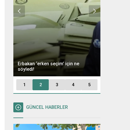
Ümit Özdağ 
Erbakan ‘erken seçim’ için ne
Kararı: “Büt
söyledi!
Tutuklayaca
1
2
3
4
5
GÜNCEL HABERLER