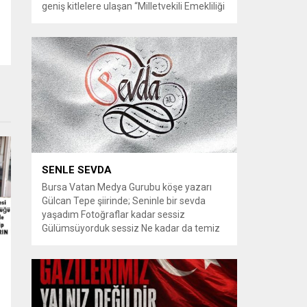
geniş kitlelere ulaşan “Milletvekili Emekliliği
Kaldırılsın” kampanyası, yeni bir aşamaya
geçiyor. Kampanyayı destekleyen
vatandaşlar, milletvekillerine tanınan
emeklilik haklarının yeniden düzenlenmesi
talebiyle TBMM Dilekçe Komisyonu ve
Cumhurbaşkanlığı İletişim Merkezi
(CİMER) üzerinden resmi başvurular
yapılması çağrısında bulunuyor. Son
dönemde sosyal medya platformlarında
en çok konuşulan konular arasında...
SENLE SEVDA
Bursa Vatan Medya Gurubu köşe yazarı
Gülcan Tepe şiirinde; Seninle bir sevda
yaşadım Fotoğraflar kadar sessiz
Gülümsüyorduk sessiz Ne kadar da temiz
habersiz Adını Rüzgar koydum Geldiğinde
Bahardı için Gidişinde sonbahar oldum Bir
bakışın yetiyordu gözlerime Dünyayı
tutturmaya ben de Kalbim Sen Diye çırpınıp
duruyordu Zamana yarışıyordu inat Hayata