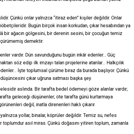
ir. Çünkü onlar yalnızca “itiraz eden” kişiler değildir. Onlar
öbetçileridir. Bugün birçok insan korkudan, çıkar hesabından ya
 bir ağacın gölgesini, bir derenin sesini, bir çocuğun temiz
e çürümemiş demektir.
tirenler vardır. Dün savunduğunu bugün inkâr edenler… Güç
tan söz edip ilk imzayı talan projelerine atanlar… Halkçılık
 edenler… İşte toplumsal çürüme biraz da burada başlıyor. Çünkü
 düşüncesini çıkar uğruna satması başka şey.
lesidir aslında. Bir tarafta bedel ödemeyi göze alanlar vardır;
tarafta geleceği düşünenler; öte tarafta günü kurtarmaya
rünenleri değil, inatla direnenleri haklı çıkarır.
lnızca yollar, binalar, köprüler değildir. Temiz su, nefes
bir toplumdur asıl miras. Çünkü doğasını yitiren toplum, zamanla