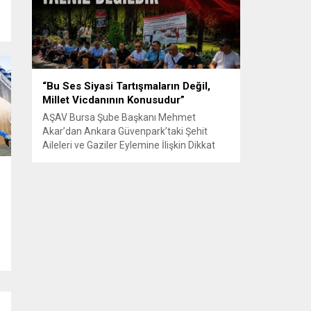
Senle...
r
“Bu Ses Siyasi Tartışmaların Değil,
Millet Vicdanının Konusudur”
AŞAV Bursa Şube Başkanı Mehmet
Akar’dan Ankara Güvenpark’taki Şehit
Aileleri ve Gaziler Eylemine İlişkin Dikkat
Çeken Açıklama… BURSA – Anadolu Şehit
Aileleri Gazileri ve Güvenlik Korucuları
(AŞAV) Vakfı Bursa Şube Başkanı Mehmet
Akar, Ankara Güvenpark’ta günlerdir
devam eden şehit aileleri ve gazilerin
eylemlerine ilişkin kapsamlı bir yazılı basın
açıklaması yayımladı....