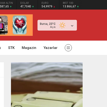
RAM ALTIN
DOLAR
EURO
BIST 100
.587,65
47,7040
54,9979
13.866,67
Bursa,
23
°C
Açık
k
STK
Magazin
Yazarlar