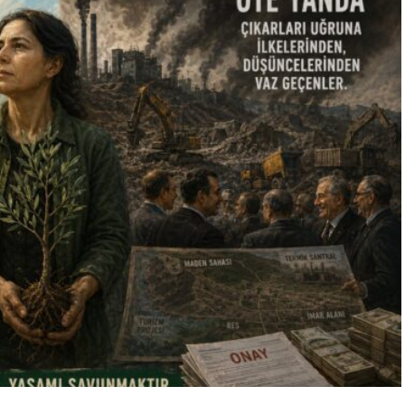
“Engellilik Bir Eksiklik Değil,
Adalet Meselesidir”