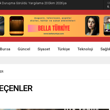
İlk Duruşma Görüldü: Yargılama 20 Ekim 2026’ya
G
6
Bursa
Güncel
Siyaset
Türkiye
Teknoloji
Sağlı
ER
GEÇENLER