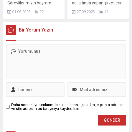
Görevlilerimizin bayram
adı altında yapan şirketlerin
müdafaa etmekle görevli
vurgulayarak, “Bugün artık...
izinleri, yıllık izinleri, haftalık
her yıl dünyada 100
olduğumuz en kıymetli
01.06.2026
22
27.09.2023
14
izinleri ve Aileleriyle
milyondan fazla hayvana
hazinemizdir. 102...
geçirdikleri vakitler
deneylerde işkence yaptığını
üzerinden yapılan
ve öldürdüğünü ifade eden
Bir Yorum Yazın
değerlendirmeleri üzülerek
DOHADERN Doğal Yaşam ve
takip ettiklerini belirten
Hayvanları Koruma Derneği
Diyanet -Sen Bursa 1 Nolu
Başkanı Veteriner Hekim
Şube Başkanı Ömer
İbrahim Tugay Ateş, FDA’nın
ŞAHİNOĞLU basın
(ABD Gıda ve İlaç İdaresi),
açıklamasında şu ifadeleri
“Tüm ilaçların insanlar
kullandı. “Unutulmamalıdır ki
üzerinde denenmeden...
Din Görevlileri; sadece
Camide namaz kıldıran
kişiler değil, toplumun
manevi...
Daha sonraki yorumlarımda kullanılması için adım, e-posta adresim
ve site adresim bu tarayıcıya kaydedilsin.