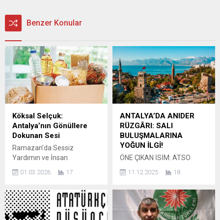
Benzer Konular
Köksal Selçuk:
ANTALYA’DA ANIDER
Antalya’nın Gönüllere
RÜZGÂRI: SALI
Dokunan Sesi
BULUŞMALARINA
YOĞUN İLGİ!
Ramazan’da Sessiz
Yardımın ve İnsan
ÖNE ÇIKAN İSİM: ATSO
Sevgisinin Temsilcisi
BAŞKAN ADAYI VE GMC
01.03.2026
17
11.12.2025
18
ANTALYA – Antalya Ticaret
GENEL BAŞKANI KÖKSAL
ve Sanayi Odası (ATSO)
SELÇUK Antalya’daki
Başkan Adayı ve Gazeteciler
Ispartalılar Derneği
ve Medyacılar Cemiyeti
(ANIDER), kısa sürede kentin
Genel Başkanı Köksal
en aktif sivil toplum