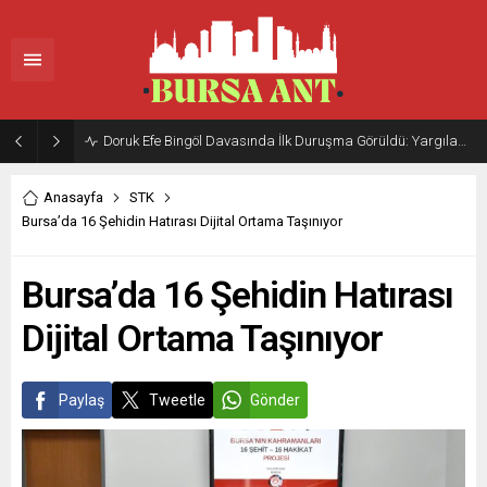
Doruk Efe Bingöl Davasında İlk Duruşma Görüldü: Yargılama 20 Ekim 2026’ya Ertelendi
Anasayfa
STK
Bursa’da 16 Şehidin Hatırası Dijital Ortama Taşınıyor
Bursa’da 16 Şehidin Hatırası
Dijital Ortama Taşınıyor
Paylaş
Tweetle
Gönder