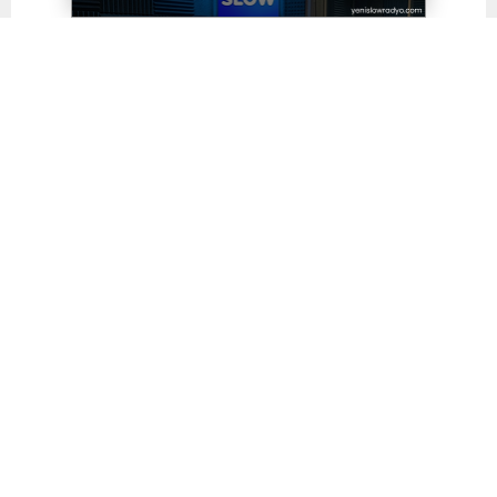
Paylaş
Tweetle
Gönder
Yayınlama: 19.11.2025
A
A
+
-
0
Demokratik Sol Parti (DSP) Bursa İl Başkanı Mehmet
Seskır, partisinin Bursa’daki yeni il binasında ilk il