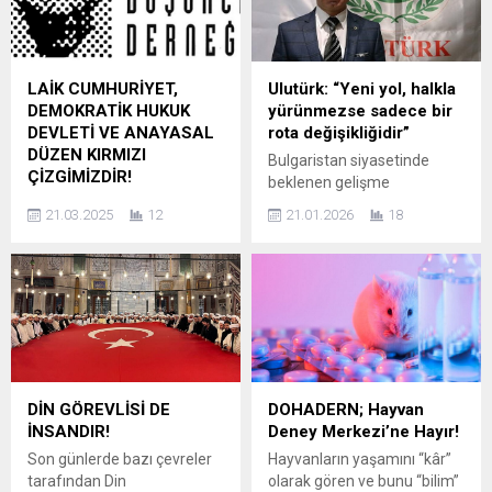
Selçuk, Ramazan ayının
kuruluşlarından biri olmayı
bereketini ve paylaşma
başararak büyük bir fark
ruhunu yüreğinde taşıyan,
yaratmaya devam ediyor.
yardımseverliğiyle örnek
Her hafta düzenledikleri Salı
LAİK CUMHURİYET,
Ulutürk: “Yeni yol, halkla
gösterilen bir isim olarak
buluşmaları, şehrin sosyal
DEMOKRATİK HUKUK
yürünmezse sadece bir
öne çıkıyor. Selçuk, ihtiyaç
ve kültürel hayatında önemli
DEVLETİ VE ANAYASAL
rota değişikliğidir”
sahiplerine yönelik yardım
bir yer edinmiş durumda.
DÜZEN KIRMIZI
Bulgaristan siyasetinde
faaliyetlerini çoğu zaman...
Antalya’da düzenli...
ÇİZGİMİZDİR!
beklenen gelişme
Mustafa Kemal Atatürk ve
gerçekleşti ve
21.03.2025
12
21.01.2026
18
Kuvayı Milliye
Cumhurbaşkanı Rumen
kahramanlarının yoktan var
Radev istifa etti. Ancak bu
ettikleri Türkiye Cumhuriyeti,
istifa, kamuoyunda
hukuki meşruiyet ve
tartışıldığı gibi bir son değil;
anayasal haklar temelinde
aksine ülkenin siyasal
vücut bulmuş, akıl ve bilimle
geleceğini doğrudan
gelişmiş, aydınlanma
etkileyecek çok daha kritik
devrimleri ile çağdaş
bir sürecin başlangıcıdır.
uygarlık düzeyini aşma
Bulgaristan Türkleri Kültür
DİN GÖREVLİSİ DE
DOHADERN; Hayvan
hedefine yönelmiş,
ve Hizmet Derneği Genel
İNSANDIR!
Deney Merkezi’ne Hayır!
mevcudiyetimizin ve
Başkanı Ulutürk, istifanın
Son günlerde bazı çevreler
Hayvanların yaşamını “kâr”
istikbalimizin yegâne temeli
biçiminden çok sonrasının
tarafından Din
olarak gören ve bunu “bilim”
olarak ilelebet muhafaza ve
belirleyici olacağını