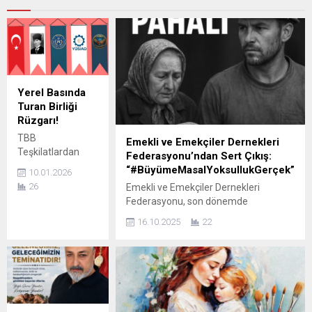
Yerel Basında
Turan Birliği
Rüzgarı!
TBB
Emekli ve Emekçiler Dernekleri
Teşkilatlardan
Federasyonu’ndan Sert Çıkış:
sorumlu Genel
“#BüyümeMasalYoksullukGerçek”
10.01.2026
Başkan Yardımcısı
26
Emekli ve Emekçiler Dernekleri
Şener Taşören, 10
Federasyonu, son dönemde
Ocak Çalışan
hükümetin dillendirdiği “ekonomik
Gazeteciler Günü
16.10.2025
22
büyüme” açıklamalarına karşı sert bir
dolayısıyla bir
açıklama yayımladı. Federasyon Genel
mesaj yayımladı.
Başkanı Gönül Boran Özüpak,
Taşören, ilkesel
ekonomik verilerin halkın yaşadığı
duruşla görev
gerçeklikle örtüşmediğini belirterek şu
yapan basın
ifadeleri kullandı: “Ekonomik büyüme
çalışanlarının,