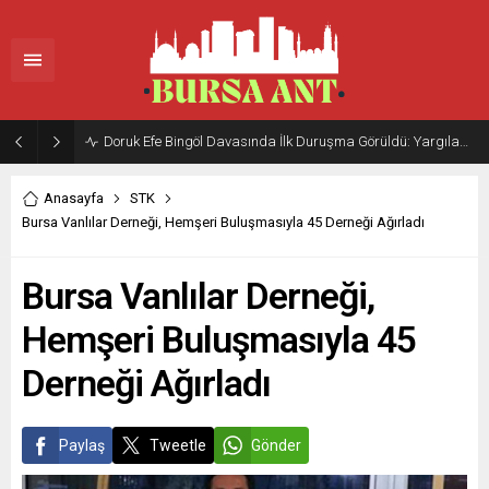
Doruk Efe Bingöl Davasında İlk Duruşma Görüldü: Yargılama 20 Ekim 2026’ya Ertelendi
Anasayfa
STK
Bursa Vanlılar Derneği, Hemşeri Buluşmasıyla 45 Derneği Ağırladı
Bursa Vanlılar Derneği,
Hemşeri Buluşmasıyla 45
Derneği Ağırladı
Paylaş
Tweetle
Gönder