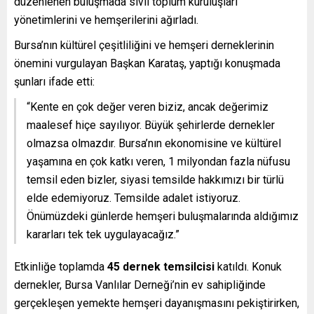
düzenlenen buluşmada sivil toplum kuruluşları
yönetimlerini ve hemşerilerini ağırladı.
Bursa’nın kültürel çeşitliliğini ve hemşeri derneklerinin
önemini vurgulayan Başkan Karataş, yaptığı konuşmada
şunları ifade etti:
“Kente en çok değer veren biziz, ancak değerimiz
maalesef hiçe sayılıyor. Büyük şehirlerde dernekler
olmazsa olmazdır. Bursa’nın ekonomisine ve kültürel
yaşamına en çok katkı veren, 1 milyondan fazla nüfusu
temsil eden bizler, siyasi temsilde hakkımızı bir türlü
elde edemiyoruz. Temsilde adalet istiyoruz.
Önümüzdeki günlerde hemşeri buluşmalarında aldığımız
kararları tek tek uygulayacağız.”
Etkinliğe toplamda
45 dernek temsilcisi
katıldı. Konuk
dernekler, Bursa Vanlılar Derneği’nin ev sahipliğinde
gerçekleşen yemekte hemşeri dayanışmasını pekiştirirken,