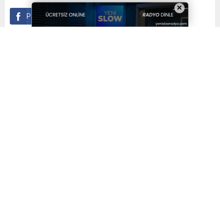
×
Paylaş
Tweetle
Gönder
Yayınlama: 07.05.2026
A
A
+
-
0
Saadet Partisi Hatay Milletvekili Doç. Dr. Necmettin
Çalışkan, Türkiye’deki faili meçhul cinayetlerin