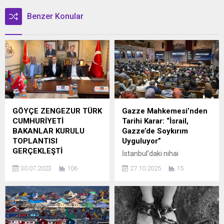
Benzer Konular
GÖYÇE ZENGEZUR TÜRK
Gazze Mahkemesi’nden
CUMHURİYETİ
Tarihi Karar: “İsrail,
BAKANLAR KURULU
Gazze’de Soykırım
TOPLANTISI
Uyguluyor”
GERÇEKLEŞTİ
İstanbul’daki nihai
Göyçe Zengezur Türk
oturumuyla kararını
30.07.2023
106
27.10.2025
15
Cumhuriyeti’ bakanlar
açıklayan Gazze
kurulunu Ankara’da irtibat
Mahkemesi, Gazze
ofisinde gerçekleştirdi.
Şeridi’nde işlenen suçlarla
Kabine Cumhurbaşkanı
ilgili çarpıcı tespitlerde
Tunzale Chalebiyeva’nın
bulundu. Açıklamada şu
başkanlığında toplandı.
ifadeler yer aldı: “İsrail,