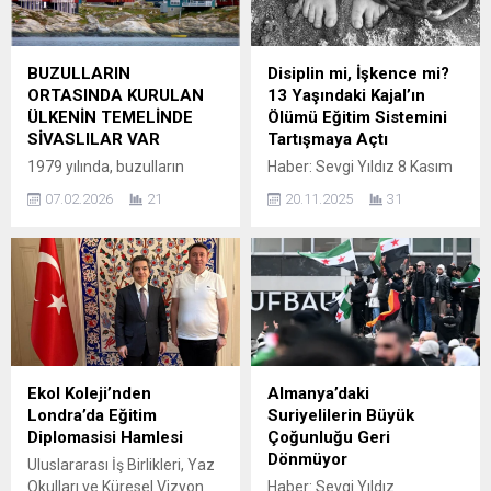
Toplantıya, ülke içinden ve
kökleri Siyonizm’in
ülke dışından birçok yetkili
üstünlükçü ideolojisine
isim katıldı. Toplantının ana
dayanan, geniş bir apartheid
BUZULLARIN
Disiplin mi, İşkence mi?
konusu, ülkenin geleceği
rejimi içinde, Gazze halkına
ORTASINDA KURULAN
13 Yaşındaki Kajal’ın
açısından hayati öneme
karşı soykırım
ÜLKENİN TEMELİNDE
Ölümü Eğitim Sistemini
sahip meseleleri içeriyordu.
uygulamaktadır.” Mahkeme
SİVASLILAR VAR
Tartışmaya Açtı
Görüşülen konular arasında
kararında ayrıca, şu
1979 yılında, buzulların
Haber: Sevgi Yıldız 8 Kasım
ülkenin anayasası olmak
hususlara dikkat çekildi: –
ortasında kurulan ve nüfusu
2025’te Hindistan’ın Vasai
üzere bir çok önemli
Açlığın silah haline
07.02.2026
21
20.11.2025
31
yok denecek kadar az olan
kentinde 13 yaşındaki Kajal
başlıklar ele...
getirilmesi, tıbbi bakımın...
bu ülkede en büyük ihtiyaç
Gaud’un okuluna 10 dakika
insandı. Açılan işçi alımı ilanı
geç kalması, telafisi
dünyaya duyuruldu ancak
olmayan bir trajediyle
çağrıya karşılık veren tek yer
sonuçlandı. Öğretmeni
Türkiye oldu. Daha da
tarafından sırtında
çarpıcısı, bu çağrıya yanıt
çantasıyla birlikte 100 mekik
verenlerin tamamı Sivas’ın
çekmeye zorlanan Kajal,
Gürün ilçesinden çıktı.
ağır şekilde fenalaştı. Tedavi
Ekol Koleji’nden
Almanya’daki
HABER SEVGİ YILDIZ
gördüğü hastanede günler
Londra’da Eğitim
Suriyelilerin Büyük
Yaklaşık 1500 Gürünlü,...
sonra, 14 Kasım gecesi
Diplomasisi Hamlesi
Çoğunluğu Geri
yaşamını yitirdi. Genç kızın
Dönmüyor
Uluslararası İş Birlikleri, Yaz
ölümü, ülkede...
Okulları ve Küresel Vizyon
Haber: Sevgi Yıldız