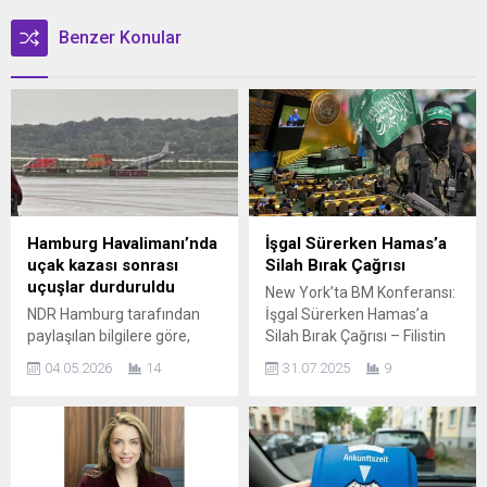
Benzer Konular
Hamburg Havalimanı’nda
İşgal Sürerken Hamas’a
uçak kazası sonrası
Silah Bırak Çağrısı
uçuşlar durduruldu
New York’ta BM Konferansı:
NDR Hamburg tarafından
İşgal Sürerken Hamas’a
paylaşılan bilgilere göre,
Silah Bırak Çağrısı – Filistin
Hamburg Havalimanı’nda
Direnişinin Meşruiyeti Yok
04.05.2026
14
31.07.2025
9
küçük bir uçağın zorunlu iniş
Sayılıyor ABD’nin New York
(kaza inişi) yapmasının
kentinde 29-30 Temmuz
ardından hava trafiği geçici
tarihlerinde düzenlenen
olarak durduruldu. HABER
Birleşmiş Milletler
SEVGİ YILDIZ Olay, 3 Mayıs
Konferansı’nda, Filistin