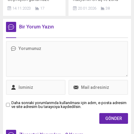
popüler mesleklerden birisi
coğrafyalarından biri olan
14.11.2023
17
20.01.2026
38
olan yakın korumalık
Kamçatka Yarımadası, son
günümüzde hala büyük ilgi
yılların en şiddetli kar
görüyor. Bu alanda eğitim
fırtınalarından biriyle
Bir Yorum Yazın
almak isteyen kişiler ise
mücadele ediyor. Günlerdir
zaman zaman, merdiven
aralıksız devam eden yoğun
altı diye tabir edilen ve
kar yağışı ve saatte 100
geçersiz belgeler veren
kilometreyi aşan sert
kurumların tuzağına
rüzgârlar, bölgeyi adeta
düşüyor. Uluslararası Yakın
beyaz bir felakete sürükledi.
Koruma Savunma Eğitim
Kamçatka’dan gelen
Federasyonu Genel Başkanı
görüntüler, doğanın gücünü
Süleyman Kocabıyık ise
ve insan yaşamı üzerindeki
yetkisi olmayan girişimlere
etkisini bir...
karşı uyarıyor....
Daha sonraki yorumlarımda kullanılması için adım, e-posta adresim
ve site adresim bu tarayıcıya kaydedilsin.