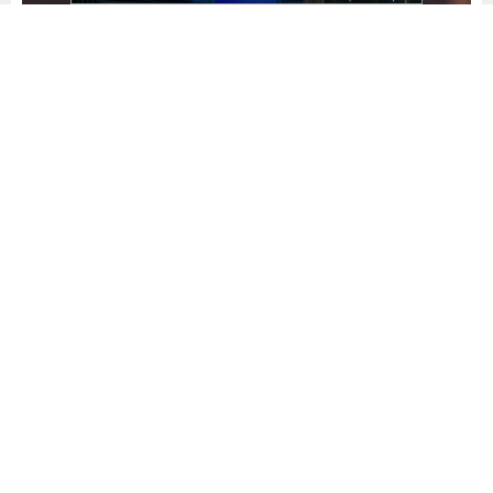
Yayınlama: 26.01.2023
A
A
+
-
0
PwC
’
nin gerçekleştirdiği araştırmaya göre iş
dünyasında dolandırıcılık vakaları 20 yılın en
yüksek seviyesine ulaştı. Şirketlerin %51
’
i son iki
yılda dolandırılırken, son yıllarda ortaya çıkan