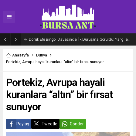
Doruk Efe Bingöl Davasında İlk Duruşma Görüldü: Yargılama 20 Ekim 2026’ya Ertelendi
Anasayfa
Dünya
Portekiz, Avrupa hayali kuranlara “altın” bir fırsat sunuyor
Portekiz, Avrupa hayali
kuranlara “altın” bir fırsat
sunuyor
Paylaş
Tweetle
Gönder