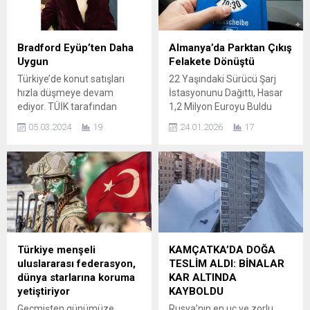
Pazar günü akşam
halkının yaşadığı zulüm ve
saatlerine doğru meydana
Gazze’de süren soykırım
geldi. Yetkililer, güvenlik
görmezden gelinirken,
gerekçesiyle havalimanını
direnişin sembolü haline
Bradford Eyüp’ten Daha
Almanya’da Parktan Çıkış
yaklaşık 2,5 saat boyunca
gelen Hamas’a silah
Uygun
Felakete Dönüştü
tüm kalkış ve inişlere
bırakma çağrısı yapıldı. 17
Türkiye’de konut satışları
22 Yaşındaki Sürücü Şarj
kapattı. Bu süreçte...
ülkenin yanı sıra...
hızla düşmeye devam
İstasyonunu Dağıttı, Hasar
ediyor. TÜİK tarafından
1,2 Milyon Euroyu Buldu
açıklanan Ocak ayı verileri
HABER SEVGİ YILDIZ
05.03.2024
19
24.01.2026
17
de bu durumu net bir şekilde
Almanya’nın Baden-
gösteriyor. Verilere göre
Württemberg eyaletine bağlı
Türkiye genelinde konut
Wertheim kentinde yaşanan
satışları yüzde 17.8 azalarak
trafik kazası, maddi
80 bin 308 ile son 11 ayın en
boyutuyla ülke gündemine
düşük seviyesini gördü.
oturdu. Elektrikli araç şarj
Konuta erişimi zorlaştıran
parkından çıkış sırasında
en önemli faktörlerin
meydana gelen zincirleme
başında ise kredi faiz...
kazada, 22 yaşındaki
Türkiye menşeli
KAMÇATKA’DA DOĞA
sürücünün neden olduğu
uluslararası federasyon,
TESLİM ALDI: BİNALAR
toplam hasarın yaklaşık 1,2
dünya starlarına koruma
KAR ALTINDA
milyon euro olduğu...
yetiştiriyor
KAYBOLDU
Geçmişten günümüze
Rusya’nın en uç ve zorlu