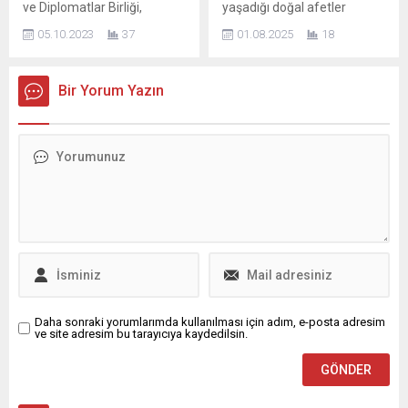
ve Diplomatlar Birliği,
yaşadığı doğal afetler
Başkanı Av. Metin Öztosun
İstanbul Valisi Davut Gül’ü
karşısında yalnızca fikirsel
ve Kocaeli...
05.10.2023
37
01.08.2025
18
ziyaret etti. Ziyarette,
ve kültürel mücadelesiyle
Uluslararası Örgütler, Türk
değil, sahadaki aktif
Dünyası, Avrupa Birliği,
duruşuyla da toplumun
Bir Yorum Yazın
Birleşmiş Milletler ve diğer
yanında olmaya devam
uluslararası projeler ile
ediyor. Bu kapsamda,
yatırımların ülkemizin “Yüz”
Alperen Ocakları Genel
yılında Türkiye
Başkanı Ali Can Kocaman,
Cumhuriyeti’ne getirilmesi
Büyük Birlik Partisi Genel
ve çalışılması konuşuldu.
Başkan Yardımcısı Yeminli
BDU Genel Başkanı Musa
Mali Müşavir ve Alperen
Karademir, Başkan
Ocakları Mütevelli Heyet
Yardımcısı Güney Ferhat
Üyesi Ekrem Alfatlı’yı
Batı, Başkan Vekili Nalan...
ofisinde ziyaret etti.
Güncel...
Daha sonraki yorumlarımda kullanılması için adım, e-posta adresim
ve site adresim bu tarayıcıya kaydedilsin.