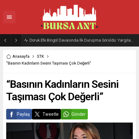
Doruk Efe Bingöl Davasında İlk Duruşma Görüldü: Yargılama 20 Ekim 2026’ya Ertelendi
Anasayfa
STK
“Basının Kadınların Sesini Taşıması Çok Değerli”
“Basının Kadınların Sesini
Taşıması Çok Değerli”
Paylaş
Tweetle
Gönder