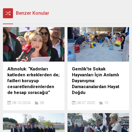
Benzer Konular
Altınoluk: “Kadınları
Gemlik’te Sokak
katleden erkeklerden de;
Hayvanları İçin Anlamlı
failleri koruyup
Dayanışma:
cesaretlendirenlerden
Damacanalardan Hayat
de hesap soracağız”
Doğdu
Son günlerde artan kadın
Gemlik Kent Konseyi ile
08.10.2024
28
08.07.2025
15
cinayetlerine dikkat çekip,
Gemlik Belediyesi, gönüllü
kadına yönelik şiddeti
hayvanseverlerle birlikte
cesaretlendiren cezasızlık
örnek bir farkındalık
politikasına tepki gösteren
etkinliğine imza attı. Yazın
Bursa Barosu Kadın Hakları
kavurucu sıcaklarında