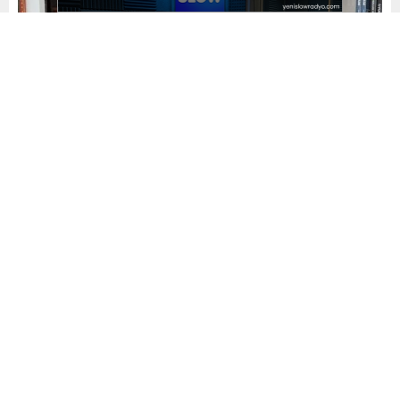
Yayınlama: 10.01.2026
A
A
+
-
0
Gazeteci-Yazar Atilla Güney’den Özgür Basın
Vurgusu..
Gazeteci-Yazar
Atilla Güney
, demokratik toplumların
temel yapı taşlarından biri olan özgür basının rolüne ilişkin