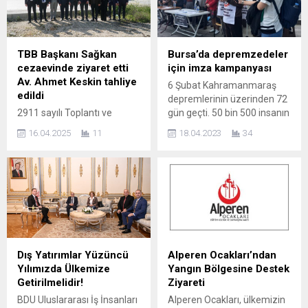
Merkezi Başkanı Av. Büşra
susuzlukla mücadele eden
Pınar Altınoluk, “Korkmadan,
sokak hayvanlarına destek
susmadan, itaat etmeden
olmak amacıyla atık
sokaklarda istediğimiz
damacanalardan su kapları
TBB Başkanı Sağkan
Bursa’da depremzedeler
saatte güvenle var olma
üretildi. Bu çevreci ve duyarlı
cezaevinde ziyaret etti
için imza kampanyası
hakkımızdan
proje, toplumun farklı
Av. Ahmet Keskin tahliye
6 Şubat Kahramanmaraş
vazgeçmeyeceğiz. Erkek
kesimlerinden geniş
edildi
depremlerinin üzerinden 72
şiddetinin karşısında
katılımla gerçekleşti.
2911 sayılı Toplantı ve
gün geçti. 50 bin 500 insanın
sesimizi yükseltecek özgür
Rengârenk Kaplar, Umut
Gösteri Yürüyüşleri
hayatını kaybettiği
bir yaşam için mücadele
Taşıdı Park ve Bahçeler
16.04.2025
11
18.04.2023
34
Kanunu’na muhalefet
depremler sonrasında
etmeye devam edeceğiz....
Müdürlüğü...
suçlamasıyla İstanbul
bölgedeki illerde enkaz
Sabiha Gökçen
kaldırma çalışmaları sürüyor.
Havalimanı’nda gözaltına
Tüm Emeklilerin Sendikası
alınıp çıkarıldığı mahkemece
Bursa Şubesi, yaptığı basın
tutuklanan Av. Ahmet
açıklaması ile iktidar
Keskin, Bursa Barosu ve
tarafından depremzede
meslektaşlarınca yapılan
yurttaşlara uzun vadeli
itiraz üzerine tahliye edildi.
ödeme planlarıyla teslim
Dış Yatırımlar Yüzüncü
Alperen Ocakları’ndan
Keskin’i tahliyesinden önce
edileceği öngörülen
Yılımızda Ülkemize
Yangın Bölgesine Destek
Bursa H Tipi Cezaevi’nde
konutların müjde gibi
Getirilmelidir!
Ziyareti
TBB Başkanı Av. Erinç
sunulmasının kabul
BDU Uluslararası İş İnsanları
Alperen Ocakları, ülkemizin
Sağkan, Bursa Barosu
edilemez olduğunu bildirdi....