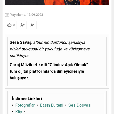
Yayınlama: 17.09.2023
A
A
+
-
0
Sera Savaş
,
albümün dördüncü şarkısıyla
bizleri duygusal bir yolculuğa ve yüzleşmeye
sürüklüyor.
Garaj Müzik etiketli “Gündüz Aşık Olmak”
tüm dijital platformlarda dinleyicileriyle
buluşuyor.
İndirme Linkleri
•
Fotoğraflar
•
Basın Bülteni
•
Ses Dosyası
•
Klip
•