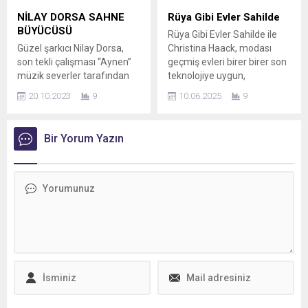
performansları ve güçlü
dinleyicilerden yoğun alkış
NİLAY DORSA SAHNE
Rüya Gibi Evler Sahilde
yorumuyla dikkat çeken Nuri
aldı.
BÜYÜCÜSÜ
Rüya Gibi Evler Sahilde ile
Harun Ateş, Türkiye’nin
Güzel şarkıcı Nilay Dorsa,
Christina Haack, modası
dört...
son tekli çalışması “Aynen”
geçmiş evleri birer birer son
müzik severler tarafından
teknolojiye uygun,
büyük ilgi ile karşılanınca
muhteşem evler haline
20.10.2023
9
10.06.2025
9
semeresini de görmeye
getirmeye devam ediyor.
başladı. Tekli çalışmasının
Rüya Gibi Evler Sahilde, yeni
ardından ilk sahnesini
bölümüyle 12 Haziran
Bir Yorum Yazın
Çankırı, Şabanözü’nde
Perşembe 15.30’da TLC’de.
Ernamaş makine tic. ve san.
Gayrimenkul ve renovasyon
AŞ tarafından düzenlenen
uzmanı Christina,
Erna festte Şaban özü
müşterilerinin Güney
belediyesi Mehmet Ali Şahin
California’daki demode
ilçe stadında, 2500 kişinin
mülklerini lüks ve kıymetli
katılımıyla gerçekleştirdi.
evlere dönüştürmeye
Enerjisi ile...
devam ediyor. Yayınlacak...