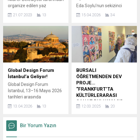
Başaran ile Mutluluk köşesin
organize edilen yaz
Eda Soylu’nun sekizinci
de ki yazılarıyla
konserlerinin son durağı
kişisel sergisi “Alt/Üst”, 3
okuyucusuyla...
21.07.2023
13
15.04.2026
34
Ertuğrul Mahallesi oldu.
Nisan-9 Mayıs 2026 tarihleri
Nilüfer Türk Sanat Müziği
arasında Merdiven Art
Korosu’nun konserini
Space’te izleyiciyle
mahalleliler ile birlikte
buluşuyor. 2012 yılından beri
Nilüfer Belediye Başkanı
ev ve yer etme kavramları
Turgay Erdem de izledi.
üzerine çalışmalarını
Nilüfer’de her akşam farklı
sürdüren Soylu, pratiğini
bir mahallede organize
yerleştirme sanatı üzerine
edilen yaz konserleri,
kurar. Bu doğrultuda
Global Design Forum
BURSALI
mahallelilerin de katılımıyla
oluşturduğu üretimlerini “Ve
İstanbul’a Geliyor!
ÖĞRETMENDEN DEV
keyifli şekilde devam ediyor.
evin yüzü burkuldu” adlı
PROJE…
Global Design Forum
Temmuz ayı boyunca
serisi altında bir araya getirir.
“FRANKFURT’TA
İstanbul, 13–16 Mayıs 2026
organize edilen...
“Ve evin...
KÜLTÜRLERARASI
tarihleri arasında
SANAT BULUŞMASI”
konuşmalar ve şehir
13.04.2026
13
12.03.2025
20
geneline yayılan
Frankfurt, 8 Mart 2025-
deneyimlerle uluslararası
Interkulturelle Schule Rhein-
sesleri bir araya getiriyor.
Main (İKS)’ de düzenlenen
Bir Yorum Yazın
Global Design Forum’un
kültürlerarası sanat sergisi,
İstanbul edisyonu forum
sanatseverlerin ve