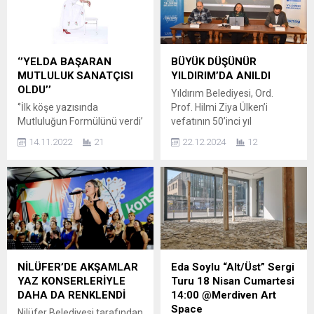
‘’YELDA BAŞARAN
BÜYÜK DÜŞÜNÜR
MUTLULUK SANATÇISI
YILDIRIM’DA ANILDI
OLDU’’
Yıldırım Belediyesi, Ord.
‘’İlk köşe yazısında
Prof. Hilmi Ziya Ülken’i
Mutluluğun Formülünü verdi’
vefatının 50’inci yıl
Uzman Psikolog ve yeme
dönümünde düzenlediği
14.11.2022
21
22.12.2024
12
bozuklukları danışmanı
program ile yad etti.
Yelda başaran’’
BURSA- Yıldırım Belediyesi
Oturduğunuz yerde
Alev Alatlı Şehir Düşünce ve
zayıflamak ister misiniz?
Sanat Merkezi’nde
Kitabının Arapçaya
düzenlenen “Düşünceye
çevrilmesiyle dikkatleri
Adanmış Bir Ömür:
üzerine çektikten sonra
Vefatının 50. Yılında Hilmi
parlayan yıldızını şimdide
Ziya Ülken” başlıklı panele
köşe yazarlığı ile
Prof. Dr. Nesrin Karaca, Prof.
NİLÜFER’DE AKŞAMLAR
Eda Soylu “Alt/Üst” Sergi
taçlandırıyor Bundan böyle
Dr. Mehmet Fatih Birgül ve
YAZ KONSERLERİYLE
Turu 18 Nisan Cumartesi
her Salı Hürriyet gazetesinin
Doç. Dr....
DAHA DA RENKLENDİ
14:00 @Merdiven Art
kelebek ekinde ‘’Yelda
Space
Nilüfer Belediyesi tarafından