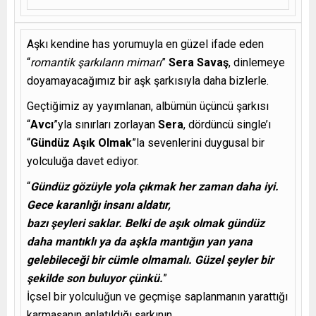
Aşkı kendine has yorumuyla en güzel ifade eden
“
romantik şarkıların mimarı
”
Sera Savaş
, dinlemeye
doyamayacağımız bir aşk şarkısıyla daha bizlerle.
Geçtiğimiz ay yayımlanan, albümün üçüncü şarkısı
“
Avcı
”yla sınırları zorlayan
Sera
, dördüncü single’ı
“
Gündüz Aşık Olmak
”la sevenlerini duygusal bir
yolculuğa davet ediyor.
“
Gündüz gözüyle yola çıkmak her zaman daha iyi.
Gece karanlığı insanı aldatır,
bazı şeyleri saklar. Belki de aşık olmak gündüz
daha mantıklı ya da aşkla mantığın yan yana
gelebileceği bir cümle olmamalı. Güzel şeyler bir
şekilde son buluyor çünkü.
”
İçsel bir yolculuğun ve geçmişe saplanmanın yarattığı
karmaşanın anlatıldığı şarkının