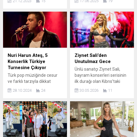
21.12.2023
15
17.06.2025
19
ünlü oyuncu Robert Downey
Klip Yönetmeni: Ali Bilgin
Jr., çok sevdiği eski
Türk pop müziğinin renkli
arabalarını geleceğe
ismi Atiye, Sezen Aksu’nun
taşımak için onları daha hızlı,
hediye ettiği “Düşüş”
daha güçlü ve daha verimli
şarkısına sade, beyazlar
hale getirirken karakterlerini
içinde, duygusal bir video
de koruyor. Robert Downey
klip çekti. Sezen Aksu’nun
Jr.’ın Rüya Arabaları, yeni
evinde çekilen video klibi
bölümüyle 23 Aralık
unutulmaz dizi
Nuri Harun Ateş, 5
Ziynet Sali’den
Cumartesi 21.00’de
Yargı’nın yönetmeni Ali
Konserlik Türkiye
Unutulmaz Gece
Discovery’de. Yayınlanacak...
Bilgin çekti. Düşsel bir
Turnesine Çıkıyor
Ünlü sanatçı Ziynet Sali,
atmosferin hakim olduğu
Türk pop müziğinde cesur
bayram konserleri serisinin
video klipte sanatçının yeni
ve farklı tarzıyla dikkat
ilk durağı olan Kıbrıs’taki
dünyaya...
çeken sanatçı Nuri Harun
Acapulco Otel’de sahne aldı.
28.10.2024
24
30.05.2026
11
Ateş, müzikseverlerle
Sevilen şarkılarını
buluşmak için büyük bir
hayranlarıyla birlikte
turneye çıkıyor!!! 7 şehirde
seslendiren Sali, izleyicilere
gerçekleşecek olan bu
unutulmaz bir gece yaşattı.
konser serisi, sanatçının
Güçlü performansının yanı
hayranları için unutulmaz bir
sıra şıklığı ve güzelliğiyle de
müzikal deneyim sunmayı
büyük beğeni toplayan
vaat ediyor. Yıllardır sahne
sanatçı, konser boyunca