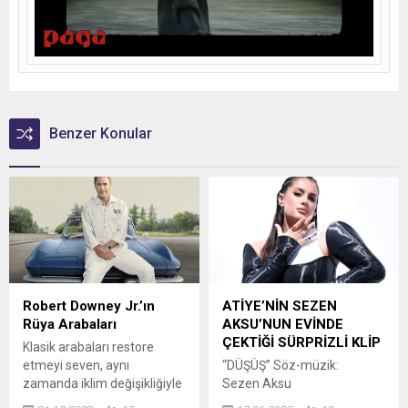
Benzer Konular
Robert Downey Jr.’ın
ATİYE’NİN SEZEN
Rüya Arabaları
AKSU’NUN EVİNDE
ÇEKTİĞİ SÜRPRİZLİ KLİP
Klasik arabaları restore
etmeyi seven, aynı
“DÜŞÜŞ” Söz-müzik:
zamanda iklim değişikliğiyle
Sezen Aksu
mücadelede kararlı olan
Düzenleme: Erol Sebebci