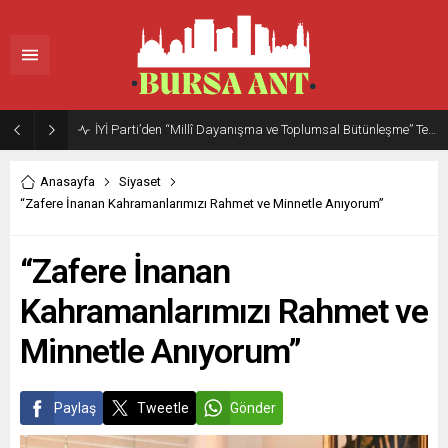
İYİ Parti’den “Millî Dayanışma ve Toplumsal Bütünleşme” Teklifine Sert Muhalefet Şerhi
Anasayfa
Siyaset
“Zafere İnanan Kahramanlarımızı Rahmet ve Minnetle Anıyorum”
“Zafere İnanan
Kahramanlarımızı Rahmet ve
Minnetle Anıyorum”
Paylaş
Tweetle
Gönder