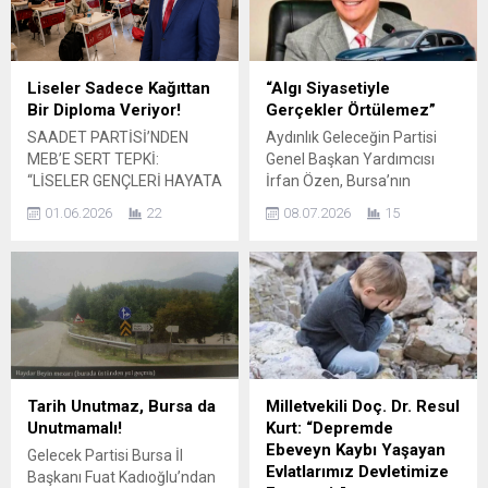
aramak ve bugüne kadar
Tunç’a yönelttiği yazılı soru
gerçekleştirdikleri çalışmalar
önergesine verilen yanıt ise,
için temaslarını Ankara’ya
kamuoyunda infial yarattı.
taşımışlardı. CHP Bursa
Bakanlıktan Yanıt Yerine
Liseler Sadece Kağıttan
“Algı Siyasetiyle
Milletvekili Hasan Öztürk, 3
Sadece Link Öztürk, “Son 5
Bir Diploma Veriyor!
Gerçekler Örtülemez”
bin mağdur esnaf için ilgili
yılda Cumhurbaşkanına
SAADET PARTİSİ’NDEN
Aydınlık Geleceğin Partisi
bakanlığa soru önergesi
hakaret suçundan açılan
MEB’E SERT TEPKİ:
Genel Başkan Yardımcısı
verdi. Öztürk;...
soruşturmaların sayısı
“LİSELER GENÇLERİ HAYATA
İrfan Özen, Bursa’nın
nedir? Hangi ifadeler bu
DEĞİL, EZBERE
Mustafakemalpaşa
kapsamda
01.06.2026
22
08.07.2026
15
HAZIRLIYOR” Saadet Partisi
ilçesinde son günlerde
değerlendirilmektedir?”...
Bursa İl Başkan Yardımcısı
belediye çalışmaları
ve Ekonomik-Sosyal İşler
üzerinden yürütülen
Başkanı Nebi Yurtsever,
tartışmalara sert sözlerle
Türkiye’deki ortaöğretim
tepki gösterdi. Özellikle
sistemine ilişkin dikkat
belediyede kullanılan TOGG
çeken açıklamalarda
aracı üzerinden yapılan
bulundu. Mevcut lise
eleştirileri hedef alan Özen,
sisteminin gençlerin
kamuoyunu yanıltmaya
Tarih Unutmaz, Bursa da
Milletvekili Doç. Dr. Resul
beklentilerine cevap
yönelik söylemlerin ilçeye
Unutmamalı!
Kurt: “Depremde
veremediğini belirten
hiçbir fayda
Ebeveyn Kaybı Yaşayan
Gelecek Partisi Bursa İl
Yurtsever, eğitimde yıllardır
sağlamayacağını belirtti.
Evlatlarımız Devletimize
Başkanı Fuat Kadıoğlu’ndan
biriken sorunların artık
TOGG’un