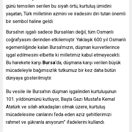
günü temsilen serilen bu siyah örtü, kurtuluş ümidini
yaşatan, Türk milletinin azmini ve iradesini diri tutan önemli
bir sembol haline geldi.
Bursa’nın işgali sadece Bursalıları değil, tüm Osmanlı
coğrafyasını derinden etkilemiştir. Yaklaşık 600 yıl Osmanlı
egemenliğinde kalan Bursa’mızın, düşman kuvvetlerince
işgal edilmesini elbette ki milletimiz kabul etmeyecekti.
Bu harekete karşı
Bursa
‘da, düşmana karşı verilen büyük
mücadeleyle bağımsızlık tutkumuz bir kez daha bütün
dünyaya gösterilmiştir.
Bu vesile ile Bursa’nın düşman işgalinden kurtuluşunun
101. yıldönümünü kutluyor, Başta Gazi Mustafa Kemal
Atatürk ve silah arkadaşları olmak üzere, kurtuluş
mücadelesine canlarını feda eden aziz şehitlerimizi
rahmet ve şükranla anıyorum” ifadelerini kullandı.