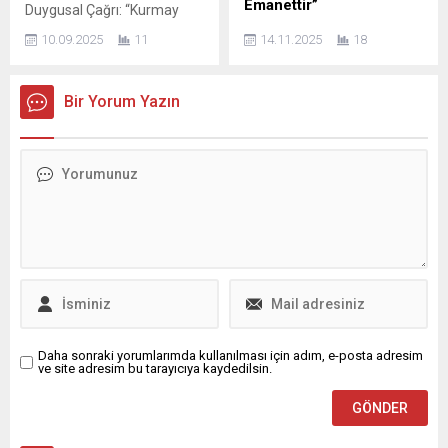
Emanettir”
Duygusal Çağrı: “Kurmay
görmezden gelinemeyecek
Mustafakemalpaşa
Haydar’a Anıt Yakışır!”
TBMM Plan ve Bütçe
boyutlara ulaştığını söyledi....
Belediyesi’ne aylar önce
10.09.2025
11
14.11.2025
18
Bursa’nın geçmişi sadece
Komisyonu Üyesi, AK Parti
kazandırıldığını hatırlatan
taş binalar ve camilerle
Adıyaman Milletvekili ve AK
Özen,...
değil; toprağına kanını
Parti Genel Merkez Sivil
Bir Yorum Yazın
akıtan, adını bile
Toplum ve Halkla İlişkiler
bilmediğimiz kahramanlarla
Başkan Yardımcısı Doç. Dr.
yazılmıştır. Gelecek Partisi
Resul Kurt, 2026 yılı bütçe
Bursa İl Başkan Yardımcısı
görüşmeleri kapsamında
Fuat Kadıoğlu, bu
Aile ve Sosyal Hizmetler
kahramanlardan birini
Bakanlığı bütçesi üzerine
yeniden hatırlattı: Kurmay
yaptığı konuşmada, deprem
Haydar ve 500 kişilik dağ
bölgesindeki çocuklara
müfrezesi. Kadıoğlu,...
yönelik desteklerin
güçlendirilmesi gerektiğine
dikkat çekti. Milletvekili...
Daha sonraki yorumlarımda kullanılması için adım, e-posta adresim
ve site adresim bu tarayıcıya kaydedilsin.