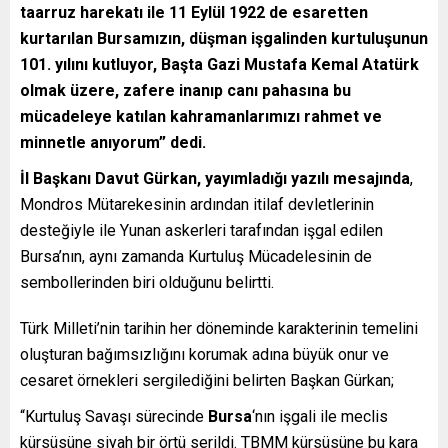
taarruz harekatı ile 11 Eylül 1922 de esaretten
kurtarılan Bursamızın, düşman işgalinden kurtuluşunun
101. yılını kutluyor, Başta Gazi Mustafa Kemal Atatürk
olmak üzere, zafere inanıp canı pahasına bu
mücadeleye katılan kahramanlarımızı rahmet ve
minnetle anıyorum” dedi.
İl Başkanı Davut Gürkan, yayımladığı yazılı mesajında
,
Mondros Mütarekesinin ardından itilaf devletlerinin
desteğiyle ile Yunan askerleri tarafından işgal edilen
Bursa’nın, aynı zamanda Kurtuluş Mücadelesinin de
sembollerinden biri olduğunu belirtti.
Türk Milleti’nin tarihin her döneminde karakterinin temelini
oluşturan bağımsızlığını korumak adına büyük onur ve
cesaret örnekleri sergilediğini belirten Başkan Gürkan;
“Kurtuluş Savaşı sürecinde
Bursa
‘nın işgali ile meclis
kürsüsüne siyah bir örtü serildi. TBMM kürsüsüne bu kara