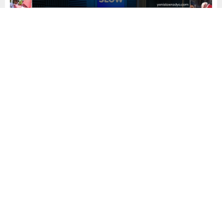
Yayınlama: 11.09.2023
A
A
+
-
0
Kurtuluş Savaşı’nda Yunanlıların şehirden kovulması
sırasında Hacıvat Köprüsü yakınlarında şehit olan Bursalılar
adına bir anıt isteyen MHP Yıldırım Belediye Meclis Grup
Başkanvekili İhsan Bilgili; “Bilindiği üzere Bursa 08
Temmuz 1920’de Yunanlılar tarafından işgal edilmiş ve 2