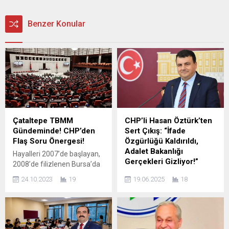
Benzer Konular
Çataltepe TBMM
CHP’li Hasan Öztürk’ten
Gündeminde! CHP’den
Sert Çıkış: “İfade
Flaş Soru Önergesi!
Özgürlüğü Kaldırıldı,
Adalet Bakanlığı
Hayalleri 2007’de başlayan,
Gerçekleri Gizliyor!”
2008’de filizlenen Bursa’da
2011 yılında Kestel ilçesi
CHP Bursa Milletvekili Hasan
24.10.2023
19
19.06.2025
18
Çataltepe bölgesinde
Öztürk, son yıllarda artan
yapımına başlanan ve
“Cumhurbaşkanına hakaret”
ilerleyen süreçte yarıda
soruşturmalarını Meclis
kalan sanayi sitesi projesi
gündemine taşıdı. Öztürk’ün
mağdurları, haklarını
Adalet Bakanı Yılmaz