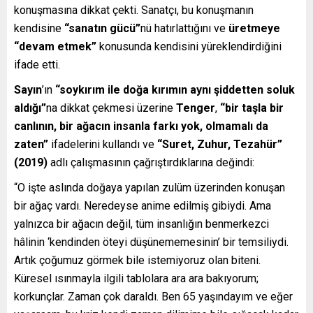
konuşmasına dikkat çekti. Sanatçı, bu konuşmanın
kendisine
“sanatın gücü”
nü hatırlattığını ve
üretmeye
“devam etmek”
konusunda kendisini yüreklendirdiğini
ifade etti.
Sayın
’ın
“soykırım ile doğa kırımın aynı şiddetten soluk
aldığı”
na dikkat çekmesi üzerine
Tenger
,
“bir taşla bir
canlının, bir ağacın insanla farkı yok, olmamalı da
zaten”
ifadelerini kullandı ve
“Suret, Zuhur, Tezahür”
(2019)
adlı çalışmasının çağrıştırdıklarına değindi:
“O işte aslında doğaya yapılan zulüm üzerinden konuşan
bir ağaç vardı. Neredeyse anime edilmiş gibiydi. Ama
yalnızca bir ağacın değil, tüm insanlığın benmerkezci
hâlinin ‘kendinden öteyi düşünememesinin’ bir temsiliydi.
Artık çoğumuz görmek bile istemiyoruz olan biteni.
Küresel ısınmayla ilgili tablolara ara ara bakıyorum;
korkunçlar. Zaman çok daraldı. Ben 65 yaşındayım ve eğer