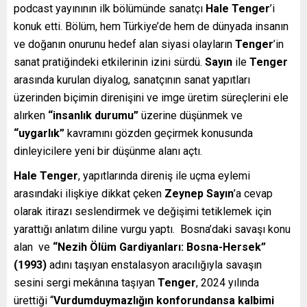
podcast yayınının ilk bölümünde sanatçı
Hale Tenger
’i
konuk etti. Bölüm, hem Türkiye’de hem de dünyada insanın
ve doğanın onurunu hedef alan siyasi olayların
Tenger
’in
sanat pratiğindeki etkilerinin izini sürdü.
Sayın
ile
Tenger
arasında kurulan diyalog, sanatçının sanat yapıtları
üzerinden biçimin direnişini ve imge üretim süreçlerini ele
alırken
“insanlık durumu”
üzerine düşünmek ve
“uygarlık”
kavramını gözden geçirmek konusunda
dinleyicilere yeni bir düşünme alanı açtı.
Hale Tenger
, yapıtlarında direniş ile uçma eylemi
arasındaki ilişkiye dikkat çeken
Zeynep Sayın
’a cevap
olarak itirazı seslendirmek ve değişimi tetiklemek için
yarattığı anlatım diline vurgu yaptı. Bosna’daki savaşı konu
alan ve
“Nezih Ölüm Gardiyanları: Bosna-Hersek”
(1993)
adını taşıyan enstalasyon aracılığıyla savaşın
sesini sergi mekânına taşıyan
Tenger
, 2024 yılında
ürettiği “
Vurdumduymazlığın konforundansa kalbimi