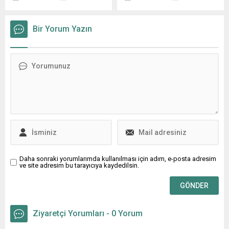
bir deneyim yaşayacaklarını
Mühendisi Suat Ayan
buluşuyor....
şimdiden bekliyorlar. Ünlü
yönetimdeki Cumhuriyet
yönetmen İbrahim Bülbül’ün
Konserini, 3 Kasım
Bir Yorum Yazın
imzasını taşıyan ve
Perşembe akşamı BAOB
senaryosunu kaleme aldığı
Oditoryum salonunda
Nisan filmi, büyük bir
gerçekleştirdi. Koronun
coşkuyla Azerbaycan’da
yıllardır değişmeyen
gala gösterimini
sunucusu, Kültür Bakanlığı
gerçekleştirdi. Bu duygusal
sanatçısı Nalan Höke Turan,
yolculuk, sinemaseverleri
bu konserde de etkili
etkilemeye ve içlerinde derin
sunumu ile izleyenleri bir
izler bırakmaya aday.
defa daha kendisine hayran
Başrollerini Erhan Ufak,...
bıraktı. BAOB...
Daha sonraki yorumlarımda kullanılması için adım, e-posta adresim
ve site adresim bu tarayıcıya kaydedilsin.
Ziyaretçi Yorumları - 0 Yorum