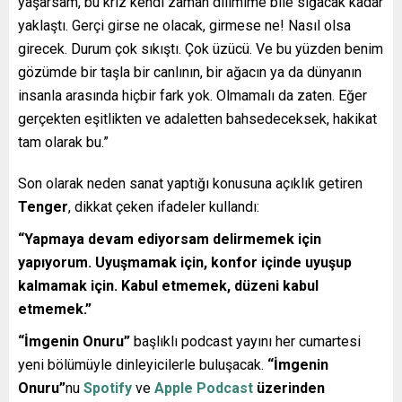
yaşarsam, bu kriz kendi zaman dilimime bile sığacak kadar
yaklaştı. Gerçi girse ne olacak, girmese ne! Nasıl olsa
girecek. Durum çok sıkıştı. Çok üzücü. Ve bu yüzden benim
gözümde bir taşla bir canlının, bir ağacın ya da dünyanın
insanla arasında hiçbir fark yok. Olmamalı da zaten. Eğer
gerçekten eşitlikten ve adaletten bahsedeceksek, hakikat
tam olarak bu.”
Son olarak neden sanat yaptığı konusuna açıklık getiren
Tenger
, dikkat çeken ifadeler kullandı:
“Yapmaya devam ediyorsam delirmemek için
yapıyorum. Uyuşmamak için, konfor içinde uyuşup
kalmamak için. Kabul etmemek, düzeni kabul
etmemek.”
“İmgenin Onuru”
başlıklı podcast yayını her cumartesi
yeni bölümüyle dinleyicilerle buluşacak.
“İmgenin
Onuru”
nu
Spotify
ve
Apple Podcast
üzerinden