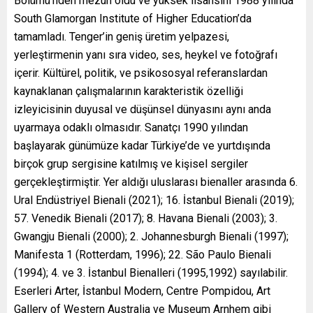
Bölümü’nden mezun oldu ve yüksek lisansını 1988 yılında
South Glamorgan Institute of Higher Education’da
tamamladı. Tenger’in geniş üretim yelpazesi,
yerleştirmenin yanı sıra video, ses, heykel ve fotoğrafı
içerir. Kültürel, politik, ve psikososyal referanslardan
kaynaklanan çalışmalarının karakteristik özelliği
izleyicisinin duyusal ve düşünsel dünyasını aynı anda
uyarmaya odaklı olmasıdır. Sanatçı 1990 yılından
başlayarak günümüze kadar Türkiye’de ve yurtdışında
birçok grup sergisine katılmış ve kişisel sergiler
gerçekleştirmiştir. Yer aldığı uluslarası bienaller arasında 6.
Ural Endüstriyel Bienali (2021); 16. İstanbul Bienali (2019);
57. Venedik Bienali (2017); 8. Havana Bienali (2003); 3.
Gwangju Bienali (2000); 2. Johannesburgh Bienali (1997);
Manifesta 1 (Rotterdam, 1996); 22. São Paulo Bienali
(1994); 4. ve 3. İstanbul Bienalleri (1995,1992) sayılabilir.
Eserleri Arter, İstanbul Modern, Centre Pompidou, Art
Gallery of Western Australia ve Museum Arnhem gibi