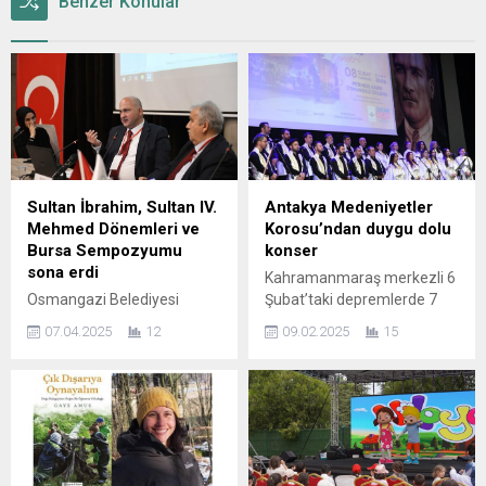
Benzer Konular
Sultan İbrahim, Sultan IV.
Antakya Medeniyetler
Mehmed Dönemleri ve
Korosu’ndan duygu dolu
Bursa Sempozyumu
konser
sona erdi
Kahramanmaraş merkezli 6
Osmangazi Belediyesi
Şubat’taki depremlerde 7
tarafından bu yıl 20’incisini
üyesini kaybeden Antakya
07.04.2025
12
09.02.2025
15
düzenlenen Osman Gazi’yi
Medeniyetler Korosu,
Anma ve Bursa’nın Fetih
Osmangazi Belediyesi
Günü Etkinlikleri
tarafından depremin ikinci
kapsamında gerçekleştirilen
yılı dolayısıyla düzenlenen
Sultan İbrahim, Sultan IV.
anma gecesinde konser
Mehmed Dönemleri ve
verdi. ‘Depreme Ağıt,
Bursa Sempozyumu sona
Geleceğe Umut’ temasıyla