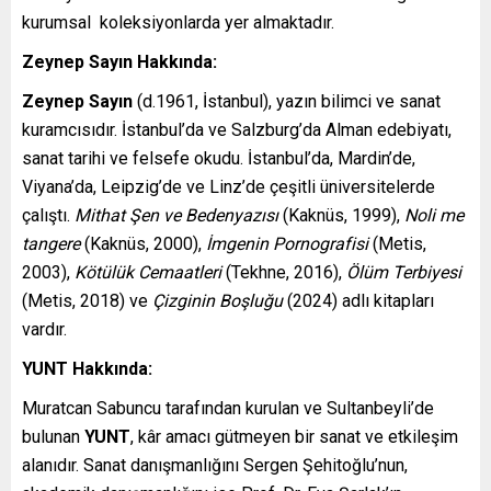
kurumsal koleksiyonlarda yer almaktadır.
Zeynep Sayın Hakkında:
Zeynep Sayın
(d.1961, İstanbul), yazın bilimci ve sanat
kuramcısıdır. İstanbul’da ve Salzburg’da Alman edebiyatı,
sanat tarihi ve felsefe okudu. İstanbul’da, Mardin’de,
Viyana’da, Leipzig’de ve Linz’de çeşitli üniversitelerde
çalıştı.
Mithat Şen ve Bedenyazısı
(Kaknüs, 1999),
Noli me
tangere
(Kaknüs, 2000),
İmgenin Pornografisi
(Metis,
2003),
Kötülük Cemaatleri
(Tekhne, 2016),
Ölüm Terbiyesi
(Metis, 2018) ve
Çizginin Boşluğu
(2024) adlı kitapları
vardır.
YUNT Hakkında:
Muratcan Sabuncu tarafından kurulan ve Sultanbeyli’de
bulunan
YUNT
, kâr amacı gütmeyen bir sanat ve etkileşim
alanıdır. Sanat danışmanlığını Sergen Şehitoğlu’nun,