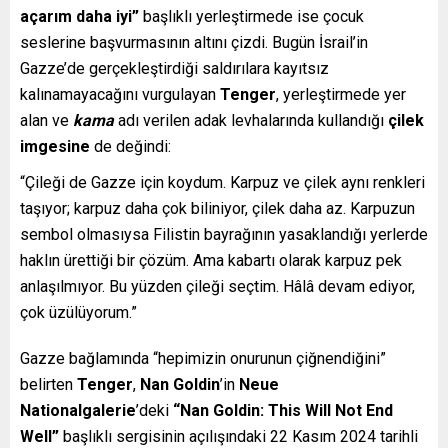
açarım daha iyi”
başlıklı yerleştirmede ise çocuk
seslerine başvurmasının altını çizdi. Bugün İsrail’in
Gazze’de gerçekleştirdiği saldırılara kayıtsız
kalınamayacağını vurgulayan
Tenger
, yerleştirmede yer
alan ve
kama
adı verilen adak levhalarında kullandığı
çilek
imgesine
de değindi:
“Çileği de Gazze için koydum. Karpuz ve çilek aynı renkleri
taşıyor; karpuz daha çok biliniyor, çilek daha az. Karpuzun
sembol olmasıysa Filistin bayrağının yasaklandığı yerlerde
haklın ürettiği bir çözüm. Ama kabartı olarak karpuz pek
anlaşılmıyor. Bu yüzden çileği seçtim. Hâlâ devam ediyor,
çok üzülüyorum.”
Gazze bağlamında “hepimizin onurunun çiğnendiğini”
belirten
Tenger
,
Nan Goldin
’in
Neue
Nationalgalerie
’deki
“Nan Goldin: This Will Not End
Well”
başlıklı sergisinin açılışındaki 22 Kasım 2024 tarihli