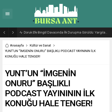
Doruk Efe Bingöl Davasında İlk Duruşma Görüldü: Yargılama 20 Ekim 2026’ya Ertelendi
Anasayfa
Kültür ve Sanat
YUNT’UN “İMGENİN ONURU” BAŞLIKLI PODCAST YAYINININ İLK
KONUĞU HALE TENGER!
YUNT’UN “İMGENİN
ONURU” BAŞLIKLI
PODCAST YAYINININ İLK
KONUĞU HALE TENGER!