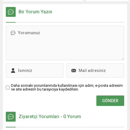
olimpiyat
dereceye girenler ödüllendirildi. Nilüfer
Yarışmaları’na
şampiyonundan
Belediyesi tarafından düzenlenen 10
damga vurdu.
Bir Yorum Yazın
alan...
Yaş Yüzme Yarışması, geniş katılımla
HABER OSMAN
gerçekleşti. Konak Olimpik Yüzme
ÇETİN Gençlik ve
Havuzu’nda gerçekleşen yarışmaya
Spor Bakanlığı ile
Bursa’nın yanı sıra çevre illerden de
Türkiye Atletizm
sporcular katıldı. 11 kulüpten 80
Federasyonu
sporcunun...
tarafından Adagöl
Kros Parkuru’nda
gerçekleşen
Turkcell Kulüpler
Kros 1. Lig Final
Yarışmaları,
kıyasıya
Daha sonraki yorumlarımda kullanılması için adım, e-posta adresim
mücadelelere
ve site adresim bu tarayıcıya kaydedilsin.
sahne oldu.
Toplam 58 takım
ve 948 sporcunun
ter...
Ziyaretçi Yorumları - 0 Yorum