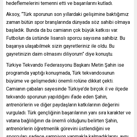
hedeflemelerini temenni etti ve başarılarını kutladı.
Aksoy, “Türk sporunun son yıllardaki gelişimine baktığımız
zaman bütün spor branşlarında dünyada söz sahibi olmaya
başladık. Bunda da bu camianın çok büyük katkısı var.
Futbolun da üstünde lisanslı sporcu sayısına sahibiz. Bu
başarıya ulaşabilmek sizin gayretleriniz ile oldu. Bu
gayretinizin daim olmasını diliyorum” diye konuştu.
Türkiye Tekvando Federasyonu Başkanı Metin Şahin ise
programda yaptığı konuşmada, Türk tekvandosunun
büyüme ve gelişmedeki önemli rolüne dikkat çekti.
Camianın çabaları sayesinde Türkiye’de birçok il ve ilçede
tekvando sporunun yapıldığını ifade eden Şahin,
antrenörlerin ve diğer paydaşların katkılarının değerini
vurguladı. Türk gençliğinin başarılarının yanı sıra karakter ve
vatana bağlılığının da önemli olduğunu belirten Şahin,
antrenörlerin öğretmenlik görevini üstlendiğini ve
sporcuları sadece şampiyon yapmakla kalmadıklarını, aynı