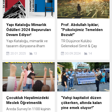
Yapı Kataloğu Mimarlık
Prof. Abdullah Işıklar;
Ödülleri 2024 Başvuruları
“Psikolojimiz Temelden
Devam Ediyor!
Bozuk!”
Yapı Kataloğu, mimarlık ve
TR Düşünce Kulübü
tasarım dünyasına ilham
Geleneksel Simit & Çay
veren projeleri
Programına davetlilere
20.01.2025
13
30.09.2024
14
ödüllendirmek amacıyla
sunum yapan Prof. Dr.
düzenlediği “Yapı Kataloğu
Abdullah Işıklar yapmış
Mimarlık Ödülleri 2024”
olduğu açıklamalarla damga
kapsamında başvuruları
vurdu. Bursa Konyalılar
kabul etmeye devam ediyor.
Derneği Başkanı Musa
Bu yıl, gelenekselleşen
Bozkurt ve yardımcıları
“Mimarın İlk Yapısı”
Recep Terzioğlu, Halim
kategorisinin yanı sıra
Tarıkurt, Fatih Kızıler ve
eklenen “Tasarımcının İlk
dernek üyelerinin ilgi
Çocukluk Hayalimizdeki
“Vahşi kapitalist düzen
Mekânı” kategorisiyle, son
gösterdiği seminerde Işıklar;
Meslek Öğretmenlik
çökerken, altında kalan
beş sene içerisinde üretilmiş
“Topluluk psikolojisi,
yine emek oluyor!”
Areda Survey’in 1100 kişinin
nitelikli projelerin
bireylerin toplumla nasıl ilişki