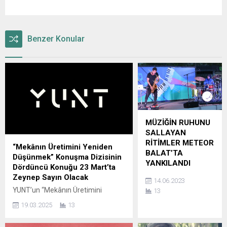
Benzer Konular
MÜZİĞİN RUHUNU
SALLAYAN
RİTİMLER METEOR
“Mekânın Üretimini Yeniden
BALAT’TA
Düşünmek” Konuşma Dizisinin
YANKILANDI
Dördüncü Konuğu 23 Mart’ta
Nilüfer Belediyesi
Zeynep Sayın Olacak
14.06.2023
tarafından
YUNT’un “Mekânın Üretimini
13
düzenlenen 8. Nilüfer
Yeniden Düşünmek” başlıklı
19.03.2025
13
Caz Festivali
konuşma dizisi, Zeynep Sayın ile
kapsamında sahne
devam ediyor. “Çizginin Boşluğu”
alan Guillaume