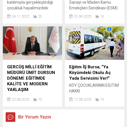
katılımıyla gerçekleştirdiği
Sanayi ve Maden Kamu
tanıtılmasını teşvik etmeyi
kurdukları ile ilgili...
çocukluk hayalimizdeki
Emekçileri Sendikası (ESM)
hedefliyor. Soru-Cevaplar
meslek araştırmasına göre
Bursa Şube Başkanı Uğur
Şimdi...
24.11.2022
23
25.06.2025
16
Türk halkının yüzde 17,5’i
Üçöz, Türkiye’nin derinleşen
çocukluğundaki meslek
çok boyutlu krizlerine ve
hayalinin öğretmenlik
iktidarın emek karşıtı
olduğunu belirtti.
politikalarına ilişkin çarpıcı
Araştırmaya göre
değerlendirmelerde
ailemizden sonra bizleri
bulundu. Yaptığı
yetiştiren, merak etmeyi
açıklamada, yaşanan
öğreten, dünyamızı
ekonomik, siyasal ve sosyal
renklendirip şekillendiren
sarsıntıların bedelinin her
GERCÜŞ MİLLİ EĞİTİM
Eğitim İŞ Bursa; “Ya
kıymetli öğretmenlerimizin
zamanki gibi emekçilere
MÜDÜRÜ ÜMİT DURSUN
Köyümdeki Okulu Aç
çocukluğumuzdaki meslek
ödetildiğini vurgulayan Üçöz,
DÖNEMİ: EĞİTİMDE
Yada Servisimi Ver!”
hayallerimizi de süslediği
sistematik bir talan
KALİTE VE MODERN
KÖY ÇOCUKLARININ EĞİTİM
ortaya çıktı. Katılımcıların
düzeninin hüküm
YAKLAŞIM
HAKKI
yüzde 17,5’i çocukluk
sürdüğünü ifade etti....
Göreve geldiği günden bu
GASBEDİLEMEZ!Eğitim-İş
hayalindeki mesleğin
22.08.2025
75
12.08.2025
13
yana Gercüş’te eğitim
Bursa Şube Başkanı Özkan
öğretmenlik olduğunu...
alanında birçok yeniliğe
Rona’dan sert tepki: “YA
imza atan Milli Eğitim
KÖYÜMDEKİ OKULUMU AÇ
Bir Yorum Yazın
Müdürü Ümit Dursun,
YA SERVİSİMİ GERİ VER!”
öğrencilerin akademik ve
Cumhuriyet’in 102. yılında,