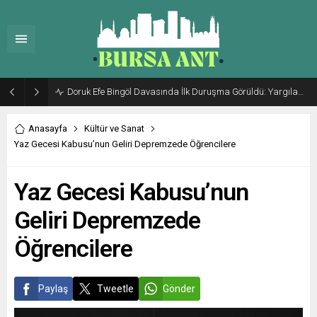
Doruk Efe Bingöl Davasında İlk Duruşma Görüldü: Yargılama 20 Ekim 2026’ya Ertelendi
Anasayfa
Kültür ve Sanat
Yaz Gecesi Kabusu’nun Geliri Depremzede Öğrencilere
Yaz Gecesi Kabusu’nun
Geliri Depremzede
Öğrencilere
Paylaş
Tweetle
Gönder