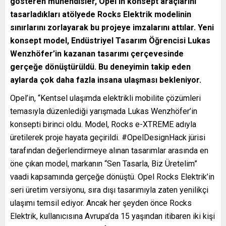
gösteren mühendisler, Opel’in konsept araçlarını
tasarladıkları atölyede Rocks Elektrik modelinin
sınırlarını zorlayarak bu projeye imzalarını attılar. Yeni
konsept model, Endüstriyel Tasarım Öğrencisi Lukas
Wenzhöfer’in kazanan tasarımı çerçevesinde
gerçeğe dönüştürüldü. Bu deneyimin takip eden
aylarda çok daha fazla insana ulaşması bekleniyor.
Opel’in, “Kentsel ulaşımda elektrikli mobilite çözümleri
temasıyla düzenlediği yarışmada Lukas Wenzhöfer’in
konsepti birinci oldu. Model, Rocks e-XTREME adıyla
üretilerek proje hayata geçirildi. #OpelDesignHack jürisi
tarafından değerlendirmeye alınan tasarımlar arasında en
öne çıkan model, markanın “Sen Tasarla, Biz Üretelim”
vaadi kapsamında gerçeğe dönüştü. Opel Rocks Elektrik’in
seri üretim versiyonu, sıra dışı tasarımıyla zaten yenilikçi
ulaşımı temsil ediyor. Ancak her şeyden önce Rocks
Elektrik, kullanıcısına Avrupa’da 15 yaşından itibaren iki kişi