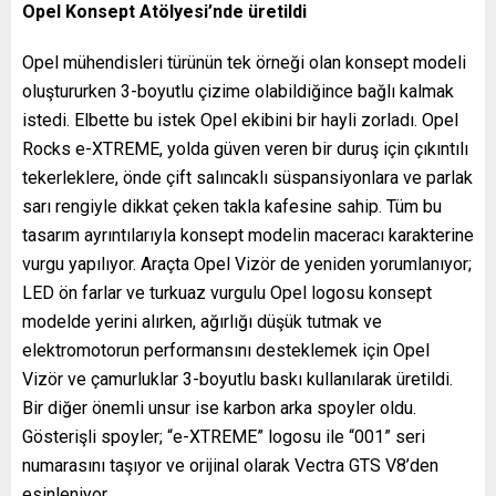
Opel Konsept Atölyesi’nde üretildi
Opel mühendisleri türünün tek örneği olan konsept modeli
oluştururken 3-boyutlu çizime olabildiğince bağlı kalmak
istedi. Elbette bu istek Opel ekibini bir hayli zorladı. Opel
Rocks e-XTREME, yolda güven veren bir duruş için çıkıntılı
tekerleklere, önde çift salıncaklı süspansiyonlara ve parlak
sarı rengiyle dikkat çeken takla kafesine sahip. Tüm bu
tasarım ayrıntılarıyla konsept modelin maceracı karakterine
vurgu yapılıyor. Araçta Opel Vizör de yeniden yorumlanıyor;
LED ön farlar ve turkuaz vurgulu Opel logosu konsept
modelde yerini alırken, ağırlığı düşük tutmak ve
elektromotorun performansını desteklemek için Opel
Vizör ve çamurluklar 3-boyutlu baskı kullanılarak üretildi.
Bir diğer önemli unsur ise karbon arka spoyler oldu.
Gösterişli spoyler; “e-XTREME” logosu ile “001” seri
numarasını taşıyor ve orijinal olarak Vectra GTS V8’den
esinleniyor.