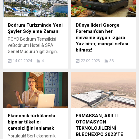
CW Enerji, imza attığı iş
ile buluşturdu. Toplam ve
birliği sözleşmeleri ile
yabancı ziyaretçi sayısında
adından söz ettirmeye
bir önceki yıla göre yüzde
devam ediyor. Firma Uzunlar
9’luk artışın yaşandığı
Bodrum Turizminde Yeni
Dünya lideri George
İplik ile 9,5 milyon...
Growtech Fuarı’nda, tarım
Şeyler Söyleme Zamanı
Foreman’dan her
sektöründeki son teknoloji
mevsime uygun ızgara
POYD Bodrum Temsilcisi
ve yenilikler görücüye çıktı;
Yaz biter, mangal sefası
veBodrium Hotel & SPA
yerli ve yabancı güçlü
bitmez!
Genel Müdürü Yiğit Girgin,
markalar uluslararası...
dünyanın tanınan turizm
Dünyanın lider ızgara
14.02.2024
4
22.09.2023
33
destinasyonları arasında yer
markasına ismini veren
alan Bodrum’da, sektörün
Dünya Ağır Sıklet Boks
gerçek potansiyeline
Şampiyonu ve Olimpiyat
ulaşması için yerel
altın madalyalı boksör
unsurlarla teknolojik
George Edward Foreman,
gelişmelerin buluşması
formunu ve gücünü sağlıklı
gerektiğini söyledi.
beslenmesine borçlu
Bodrum’un turizmde bir
olduğunu söyleyerek kendi
adım öne çıkması için,
icadı olan ızgaraları yaklaşık
Ekonomik türbülansta
ERMAKSAN, AKILLI
güneş, kum ve deniz gibi
30 yıl önce piyasaya
bipolar tüketici
OTOMASYON
temel unsurların haricinde
sürmüştü. Keyifli sofralara
çaresizliğini anlamak
TEKNOLOJİLERİNİ
artık yeni şeyler söyleme...
sağlık ve lezzet katmak
BLECHEXPO 2023’TE
Yorulduk! Sert ekonomik
isteyenlerin vazgeçilmezi