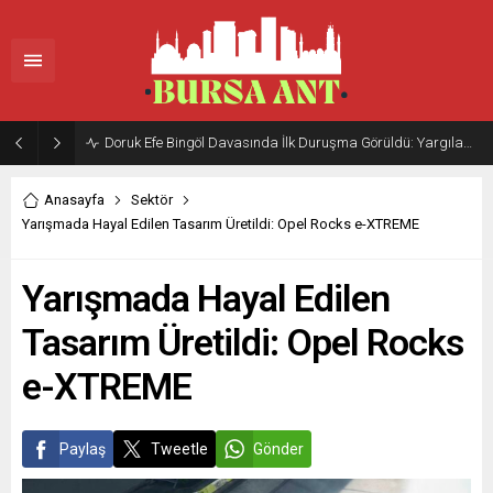
Doruk Efe Bingöl Davasında İlk Duruşma Görüldü: Yargılama 20 Ekim 2026’ya Ertelendi
Anasayfa
Sektör
Yarışmada Hayal Edilen Tasarım Üretildi: Opel Rocks e-XTREME
Yarışmada Hayal Edilen
Tasarım Üretildi: Opel Rocks
e-XTREME
Paylaş
Tweetle
Gönder