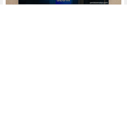
Yayınlama: 17.09.2023
A
A
+
-
0
“Yabancı Düşmanlığının Uluslararası Öğrencilere
Etkisi” başlıklı çalıştayın açılışında konuşan SETA
Genel Koordinatörü Prof. Dr. Burhanettin Duran
yabancı düşmanlığının günümüzde stratejik bir soruna