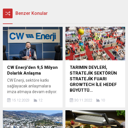
Benzer Konular
CW Enerji’den 9,5 Milyon
TARIMIN DEVLERİ,
Dolarlık Anlaşma
STRATEJİK SEKTÖRÜN
STRATEJİK FUARI
CW Enerji, sektöre katkı
GROWTECH İLE HEDEF
sağlayacak anlaşmalara
BÜYÜTTÜ…
imza atmaya devam ediyor.
Uzunlar İplik ile KDV Hariç
Dünyanın en büyük örtü altı
15.12.2023
12
30.11.2022
10
9.500.000,00 dolarlık
tarım sektörü fuarı
sözleşme imzalayan CW
Growtech, Antalya ANFAŞ
Enerji, yaptığı anlaşmalar ile
Fuar Merkezi’nde 27
sürdürülebilir bir dünyaya da
ülkeden 571 katılımcıyı,123
katkı sağlamayı sürdürüyor.
ülkeden 58 bin 555 ziyaretçi