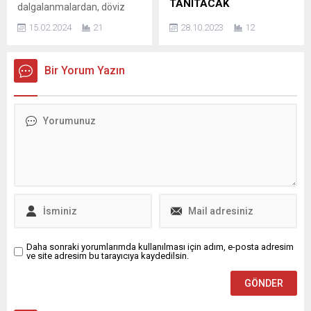
TANITACAK
dalgalanmalardan, döviz
haline George Foreman
kurunda yaşanan şoklardan,
Sac işleme alanında lider
ızgaralar, iç...
15.02.2024
21
28.10.2023
12
her geçen gün artan
üreticilerden biri olan ve
fiyatlardan ve tüketimde
Endüstri 4.0’a uygun akıllı ve
yaşadığımız akıl almaz
ileri teknolojili çözümler
Bir Yorum Yazın
dengesizlikten çok
geliştiren Ermaksan; yerli ve
yorulduk… Bir gün geliyor
milli ürünlerini dünyanın dört
alacağımız her şeyin
bir yanındaki fuarlarda
hesabını yapıyor, başka bir
sergilemeye devam ediyor.
gün ise çılgınlar gibi alışveriş
Sektörün öncüsü Ermaksan,
yapıyoruz. Yaşadığımız bu
16. Uluslararası Sac Işleme
gelgitli halin iletişim
Fuarı BLECHEXPO’da,
dünyasında yeni bir adı var;
imalatın geleceğini yeniden
bipolar tüketim… Peki,...
tanımlamaya hazırlanıyor.
Fuar, 7-10 Kasım 2023
tarihleri arasında...
Daha sonraki yorumlarımda kullanılması için adım, e-posta adresim
ve site adresim bu tarayıcıya kaydedilsin.