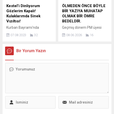
kalem” olarak anılan Palas,
incelenmeye devam ediyor.
Kestel’i Dinliyorum
ÖLMEDEN ÖNCE BÖYLE
araştırmacı gazeteci
Bu kapsamda
Gözlerim Kapalı!
BİR YAZIYA MUHATAP
kimliğiyle gündeme dair
gerçekleştirilen çalışmalar
Kulaklarımda Sinek
OLMAK BİR ÖMRE
meseleleri...
sırasında, Bursa’nın İnegöl
Vızıltısı!
BEDELDİR.
ilçesinde bir otomobil
Kurban Bayramı’nda
Geçmiş dönem PM üyesi
sürücüsünün trafik
merkez Nilüfer, Osmangazi,
Güler Buğday makalesinde;
güvenliğini tehlikeye
07.08.2023
32
08.06.2026
16
Yıldırım’da bilbordlara
Tabiki böyle bir yazıyı
düşürecek şekilde drift
trilyonluk reklamla bayram
yazmak her babayiğidin
yaptığı ve hız sınırını aştığına
kutlama mesajı veren Kestel
yapabileceği bir iş değildir.
dair görüntüler tespit...
Bir Yorum Yazın
Belediye Başkanı Önder
Günümüzde kin, öfke,
Tanır, şimdi de ilçesindeki
nefret, kısaknçlık ve ön
çöpleri toplamaktaki acizliği
kesmeyela var olmaya
ile anılıyor! Geçtiğimiz
çalışanların olduğu ortamda
yıllarda iki iş insanından
yazanın kalitesi, temiz
yaptıkları kaçak binalarla
yüreği, bilgisi, birikimi ve
ilgili 2 adet araç bağışının
güçlü kalemini benim yani
Kestel Belediyesi’ne
79 yıllık ömrünün en az 65
“şartsız” olarak verildiğini ve
yılını sol...
bunun da üstünün
örtüldüğünün haberini...