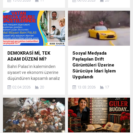
15.05.2026
11
06.05.2023
20
teşkilatının faaliyet alanlarını
Buğday’dan geçmişe ışık
tanıtmak amacıyla Bursa
tutan yazı. Buğday; “Onlar
Uludağ Üniversitesi ev
ışık oldu devrim yoluna,
sahipliğinde düzenlenen
Onlar bizlerin
“Gençliğin Üretim Çağı”
vazgeçilmezidir.”
temalı Marmara Bölgesi
Yolumuzun ışığı
Kariyer Fuarı’na katıldı.
gönüllerimizin
Yoğun ilginin yaşandığı
vazgeçilmezleri bu sefer biz
fuarda açılan jandarma
anneler sözümüzü tutacak
DEMOKRASİ Mİ, TEK
Sosyal Medyada
standı, öğrenciler ve
ve 14 Mayısta faşizme son
ADAM DÜZENİ Mİ?
Paylaşılan Drift
ziyaretçiler tarafından gün
vereceğiz. Bu söz yürekten
Görüntüleri Üzerine
Bahri Palas’ın kaleminden
boyunca büyük dikkat gördü.
ve hissedilerek, inanılarak
Sürücüye İdari İşlem
siyaset ve ekonomi üzerine
Kamu kurumları,...
söylenmiştir. Çünkü bu
Uygulandı
düşündüren kapsamlı analiz
sözler fantezi değildir…
Ekonomi dünyasının
Bursa İl Jandarma
Ben...
02.04.2026
20
13.03.2026
17
yakından tanıdığı isimlerden
Komutanlığı’na bağlı Siber
Mali Müşavir Bahri Palas,
Suçlarla Mücadele Şube
yalnızca rakamların diliyle
Müdürlüğü ekiplerince
değil; aynı zamanda
yürütülen sanal devriye
toplumsal ve siyasal
faaliyetleri kapsamında,
analizleriyle de dikkat çeken
sosyal medya
bir kalem olarak öne çıkıyor.
platformlarında yapılan
Yazılı medyada “bilge
paylaşımlar titizlikle