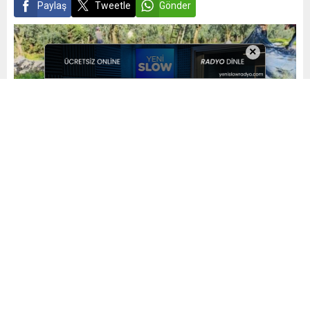
Paylaş
Tweetle
Gönder
×
Yayınlama: 06.11.2024
A
A
+
-
0
MHP Orhangazi İlçe Başkanı Halil Bozoğlu, “Milliyetçi
Hareket Partisi Orhangazi İlçe Başkanlığı olarak, Orhangazi
halkının ve zeytin üreticilerimizin sesini duyduğumuzu ve