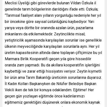
Meclisi Üyeliği gibi görevlerde bulunan Vildan Özkula il
genelinde tarım bölgelerinin darıldığını ifade etti. Özkula;
“Tarımsal faaliyet alanı yılların yorgunluğu nedeniyle her yıl
bir öncekine göre sayısal üstünlüğünü kaybediyor. Yarı
yarıya veya dörtte bir oranında azalan ürün, pazarlama
imkanlarını da etkilemektedir. Zeytincilikte misal;
yetiştiricilik aşamasında karşılaşılan sorunlar ise genellikle
ülkenin meyveciliğinde karşılaşılan sorunlarla aynı. Her yıl
üretim kapasitesinin altında dane toplayan çiftçimize bu yıl
Marmara Birlik Kooperatifi geçen yıla göre hissedilir
oranda zam yapmadı. Bu da akıllara kooperatifin işlerliğini
kaybettiği ve zarar ettiği hissiyatını veriyor. Zeytin kıymetli
bir ürün ama Tarım Bakanlığı üreticinin sorunlarına duyarsız.
İl Kadın Kolları Başkanıyken de Nilüfer Belediye Başkan
Vekili iken de tek bir konuya odaklandım. Eğitime! Her
geçen gün yozlaşan eğitimde önce kadınlarımızı
eğitmemiz gerektiğini düşünerek onlara ekonomik kaynak