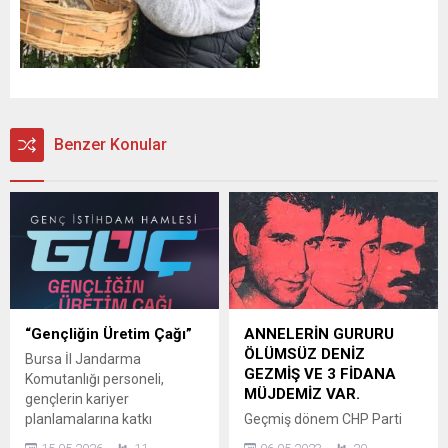
Benzer Konular
“Gençliğin Üretim Çağı”
ANNELERİN GURURU
ÖLÜMSÜZ DENİZ
Bursa İl Jandarma
GEZMİŞ VE 3 FİDANA
Komutanlığı personeli,
MÜJDEMİZ VAR.
gençlerin kariyer
planlamalarına katkı
Geçmiş dönem CHP Parti
sunmak ve jandarma
Meclis Üyesi Güler