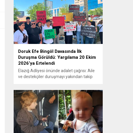
Doruk Efe Bingöl Davasında İlk
Duruşma Görüldü: Yargılama 20 Ekim
2026’ya Ertelendi
Elazığ Adliyesi önünde adalet çağrısı: Aile
ve destekçiler duruşmayı yakından takip
etti ELAZIĞ – Doruk Efe Bingöl’ün hayatını
kaybetmesine ilişkin yürütülen ceza
soruşturması kapsamında açılan davanın
ilk duruşması Elazığ 2. Ağır Ceza
Mahkemesi’nde görüldü. Kamuoyunun
yakından takip ettiği davanın ilk duruşması
öncesinde, Doruk Efe Bingöl’ün ailesine
destek olmak isteyen çok...