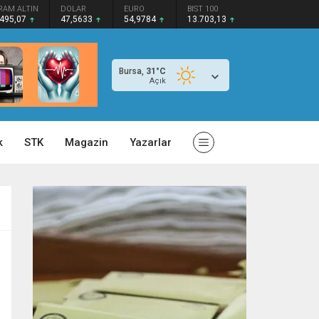
RAM ALTIN
DOLAR
EURO
BIST 100
.495,07
47,5633
54,9784
13.703,13
Bursa,
31
°C
Açık
k
STK
Magazin
Yazarlar