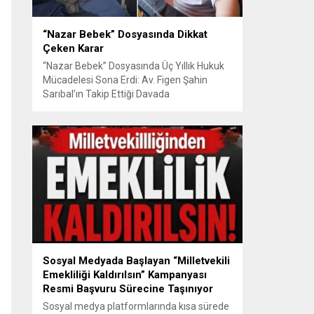
“Nazar Bebek” Dosyasında Dikkat
Çeken Karar
“Nazar Bebek” Dosyasında Üç Yıllık Hukuk
Mücadelesi Sona Erdi: Av. Figen Şahin
Sarıbal’ın Takip Ettiği Davada
Mahkemeden Dikkat Çeken Karar
Avusturya’da başlayan aile uyuşmazlığı
Türkiye’de uluslararası hukuk boyutlarıyla
görüldü BURSA – Avusturya’da başlayan
ve Türkiye’de yaklaşık üç yıl boyunca
devam eden “Nazar Bebek” dosyasında
yargılama süreci tamamlandı. Bursa 3.
Aile...
Sosyal Medyada Başlayan “Milletvekili
Emekliliği Kaldırılsın” Kampanyası
Resmi Başvuru Sürecine Taşınıyor
Sosyal medya platformlarında kısa sürede