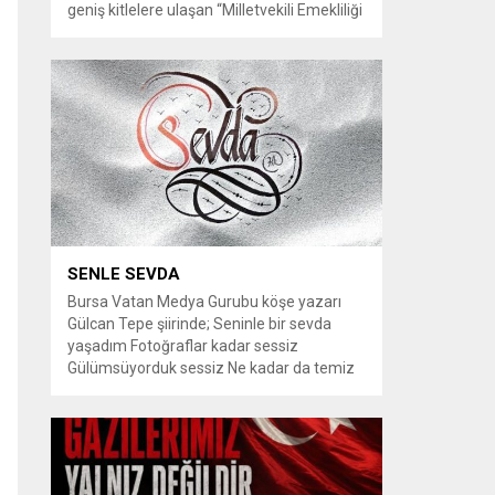
geniş kitlelere ulaşan “Milletvekili Emekliliği
Kaldırılsın” kampanyası, yeni bir aşamaya
geçiyor. Kampanyayı destekleyen
vatandaşlar, milletvekillerine tanınan
emeklilik haklarının yeniden düzenlenmesi
talebiyle TBMM Dilekçe Komisyonu ve
Cumhurbaşkanlığı İletişim Merkezi
(CİMER) üzerinden resmi başvurular
yapılması çağrısında bulunuyor. Son
dönemde sosyal medya platformlarında
en çok konuşulan konular arasında...
SENLE SEVDA
Bursa Vatan Medya Gurubu köşe yazarı
Gülcan Tepe şiirinde; Seninle bir sevda
yaşadım Fotoğraflar kadar sessiz
Gülümsüyorduk sessiz Ne kadar da temiz
habersiz Adını Rüzgar koydum Geldiğinde
Bahardı için Gidişinde sonbahar oldum Bir
bakışın yetiyordu gözlerime Dünyayı
tutturmaya ben de Kalbim Sen Diye çırpınıp
duruyordu Zamana yarışıyordu inat Hayata