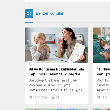
Benzer Konular
Dil ve Konuşma Bozukluklarında
“Türkiy
Toplumsal Farkındalık Çağrısı
Konuşt
Sosyolog/Aile Danışmanı Hüseyin
Prof. Dr
Pehlivan ile Dil ve Konuşma
Yaratan 
Bozuklukları Uzmanı Öznur Kuş, dil
Arkası**
ve konuşma güçlüklerinin yalnızca
günlerde
22.05.2026
24
11.04.
bireysel değil, aynı zamanda önemli
alanında
bir psikososyal mesele olduğunu
damga v
dile getirdi. Sosyolog/Aile
Şehir Ha