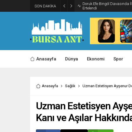
Doruk Efe Bingöl Davasında 
SON DAKİKA
Ertelendi
Anasayfa
Dünya
Ekonomi
Spor
Anasayfa
Sağlık
Uzman Estetisyen Ayşenur Do
Uzman Estetisyen Ayş
Kanı ve Aşılar Hakkınd