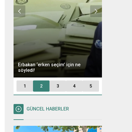
Ümit Özdağ 
Erbakan ‘erken seçim’ için ne
Kararı: “Büt
söyledi!
Tutuklayaca
1
2
3
4
5
GÜNCEL HABERLER