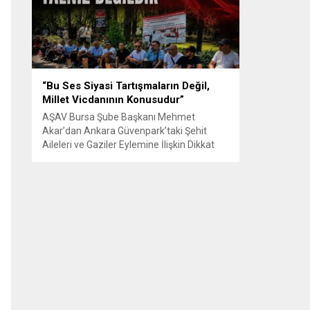
Senle...
“Bu Ses Siyasi Tartışmaların Değil,
Millet Vicdanının Konusudur”
AŞAV Bursa Şube Başkanı Mehmet
Akar’dan Ankara Güvenpark’taki Şehit
Aileleri ve Gaziler Eylemine İlişkin Dikkat
Çeken Açıklama… BURSA – Anadolu Şehit
Aileleri Gazileri ve Güvenlik Korucuları
(AŞAV) Vakfı Bursa Şube Başkanı Mehmet
Akar, Ankara Güvenpark’ta günlerdir
devam eden şehit aileleri ve gazilerin
eylemlerine ilişkin kapsamlı bir yazılı basın
açıklaması yayımladı....