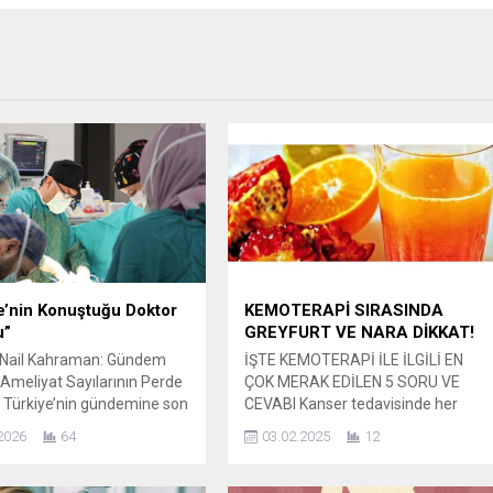
e’nin Konuştuğu Doktor
KEMOTERAPİ SIRASINDA
u”
GREYFURT VE NARA DİKKAT!
. Nail Kahraman: Gündem
İŞTE KEMOTERAPİ İLE İLGİLİ EN
Ameliyat Sayılarının Perde
ÇOK MERAK EDİLEN 5 SORU VE
 Türkiye’nin gündemine son
CEVABI Kanser tedavisinde her
 kalp ve damar cerrahisi
geçen gün yeni gelişmeler oluyor.
2026
64
03.02.2025
12
 dikkat çeken bir gelişme
Birçok tedavi, yeni umut ışığı
urdu. Nail Kahraman, Bursa
yanmasını sağlıyor. Kanserle
stanesi’nde yürütülen
savaşta en önemli silahlardan olan