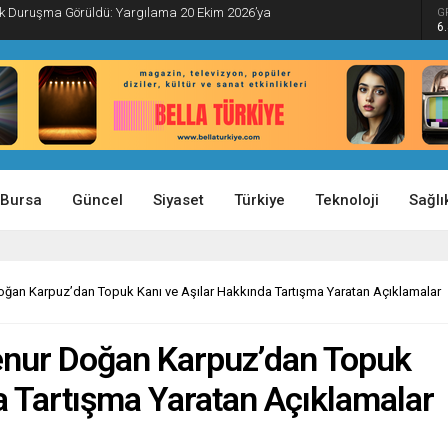
İlk Duruşma Görüldü: Yargılama 20 Ekim 2026’ya
G
6
Bursa
Güncel
Siyaset
Türkiye
Teknoloji
Sağlı
ğan Karpuz’dan Topuk Kanı ve Aşılar Hakkında Tartışma Yaratan Açıklamalar
enur Doğan Karpuz’dan Topuk
a Tartışma Yaratan Açıklamalar