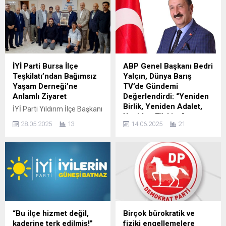
Grup Başkanvekili Doç. Dr.
geride kalırken, güven
Selçuk Özdağ, Tarım ve
tazeleyerek yeniden başkan
Orman Bakanı İbrahim
seçilen Servet Pehlivan ve
Yumaklı’ya yönelttiği yazılı
yönetim kurulu üyeleri,
soru önergesiyle,
görev dağılımının ardından
kamuoyunda büyük tepki
sahaya indi. Yeni yönetim, ilk
çeken mısır ithalatı kararının
resmi ziyaretini Gemlik’in
İYİ Parti Bursa İlçe
ABP Genel Başkanı Bedri
perde arkasını sorguladı.
yeni İlçe Emniyet Müdürü
Teşkilatı’ndan Bağımsız
Yalçın, Dünya Barış
Cumhurbaşkanlığı kararıyla
Ümit Şahin’e gerçekleştirdi.
Yaşam Derneği’ne
TV’de Gündemi
14-31 Temmuz...
Ziyaret Samimi ve Yapıcı Bir
Anlamlı Ziyaret
Değerlendirdi: “Yeniden
Atmosferde Gerçekleşti
Birlik, Yeniden Adalet,
İYİ Parti Yıldırım İlçe Başkanı
Mazbatalarını alarak...
Yeniden Türkiye”
Mustafa Bozkurt ve
28.05.2025
13
14.06.2025
21
beraberindeki yöneticiler,
Dünya Barış TV’de
Bağımsız Yaşam Derneği
yayınlanan özel programda
Bursa Şubesi’ni ziyaret etti.
Anadolu Birliği Partisi (ABP)
Dernek Başkanı Ahmet
Genel Başkanı Bedri Yalçın,
Aslan ve yönetimiyle bir
Türkiye’nin içinden geçtiği
araya gelen heyet, derneğin
zorlu süreçleri ve çözüm
bağımlılıkla mücadele
yollarını anlatarak dikkat
kapsamında yürüttüğü
çeken açıklamalarda
projeler hakkında bilgi aldı.
bulundu. Programın
“Bu ilçe hizmet değil,
Birçok bürokratik ve
Ziyaret sırasında,
moderatörlüğünü gazeteci-
kaderine terk edilmiş!”
fiziki engellemelere