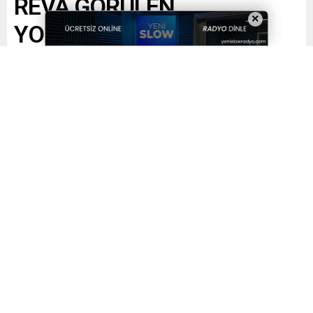
REVA GÖRÜLEN
×
YOKSULLUK KEYFİ BİR
KARARLA ABD’ YE
VERİLİYOR. BU ÖDÜNLER
KAPİTİLASYON OLMUYOR
MU?
Paylaş
Tweetle
Gönder