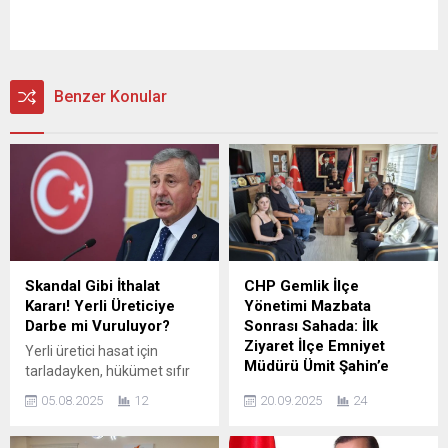
Benzer Konular
Skandal Gibi İthalat
CHP Gemlik İlçe
Kararı! Yerli Üreticiye
Yönetimi Mazbata
Darbe mi Vuruluyor?
Sonrası Sahada: İlk
Ziyaret İlçe Emniyet
Yerli üretici hasat için
Müdürü Ümit Şahin’e
tarladayken, hükümet sıfır
gümrükle 500 bin ton mısır
Cumhuriyet Halk Partisi
05.08.2025
12
20.09.2025
24
ithal etmeye karar verdi!
Gemlik İlçe Başkanlığı’nda
Muğla Milletvekili ve TBMM
39. Olağan Kongre heyecanı