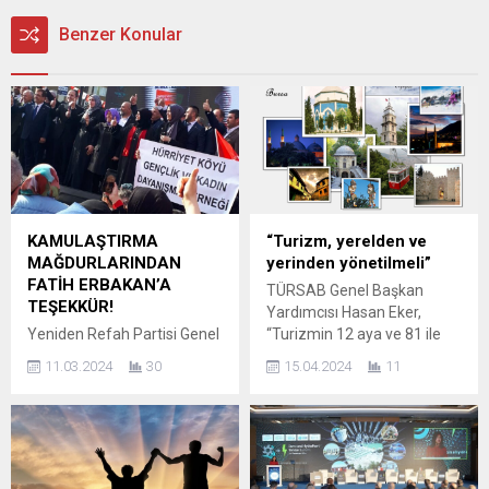
Benzer Konular
KAMULAŞTIRMA
“Turizm, yerelden ve
MAĞDURLARINDAN
yerinden yönetilmeli”
FATİH ERBAKAN’A
TÜRSAB Genel Başkan
TEŞEKKÜR!
Yardımcısı Hasan Eker,
Yeniden Refah Partisi Genel
“Turizmin 12 aya ve 81 ile
Başkanı Fatih Erbakan
yayılması gerekmektedir.
11.03.2024
30
15.04.2024
11
bugünkü bazı programlara
Turizm payının büyük bir
katılmak için Bursa’ya geldi.
bölümünü İstanbul ve
Bu kapsamda Bursa
Antalya almaktadır.
Karacabey İlçesinde Hürriyet
Turizmin ülke geneline
Köyü Gençlik ve Kadın
yayılması gerekmektedir.
Dayanışma Derneği Başkanı
Bunu sağlamak için de ülke