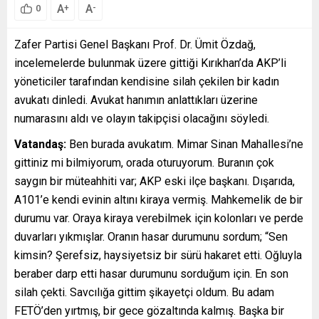
A
A
+
-
0
Zafer Partisi Genel Başkanı Prof. Dr. Ümit Özdağ,
incelemelerde bulunmak üzere gittiği Kırıkhan’da AKP’li
yöneticiler tarafından kendisine silah çekilen bir kadın
avukatı dinledi. Avukat hanımın anlattıkları üzerine
numarasını aldı ve olayın takipçisi olacağını söyledi.
Vatandaş:
Ben burada avukatım. Mimar Sinan Mahallesi’ne
gittiniz mi bilmiyorum, orada oturuyorum. Buranın çok
saygın bir müteahhiti var; AKP eski ilçe başkanı. Dışarıda,
A101’e kendi evinin altını kiraya vermiş. Mahkemelik de bir
durumu var. Oraya kiraya verebilmek için kolonları ve perde
duvarları yıkmışlar. Oranın hasar durumunu sordum; “Sen
kimsin? Şerefsiz, haysiyetsiz bir sürü hakaret etti. Oğluyla
beraber darp etti hasar durumunu sorduğum için. En son
silah çekti. Savcılığa gittim şikayetçi oldum. Bu adam
FETÖ’den yırtmış, bir gece gözaltında kalmış. Başka bir