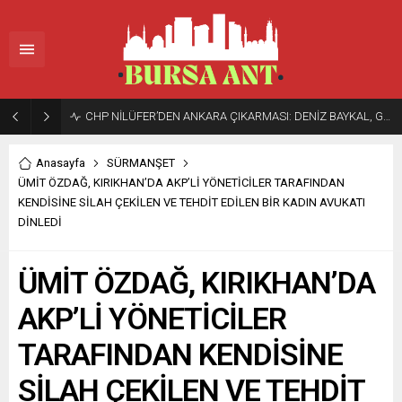
CHP NİLÜFER’DEN ANKARA ÇIKARMASI: DENİZ BAYKAL, GENEL MERKEZ VE TBMM’DE ÖNEMLİ TEMASLARDA BULUNDU
Anasayfa
SÜRMANŞET
ÜMİT ÖZDAĞ, KIRIKHAN’DA AKP’Lİ YÖNETİCİLER TARAFINDAN
KENDİSİNE SİLAH ÇEKİLEN VE TEHDİT EDİLEN BİR KADIN AVUKATI
DİNLEDİ
ÜMİT ÖZDAĞ, KIRIKHAN’DA
AKP’Lİ YÖNETİCİLER
TARAFINDAN KENDİSİNE
SİLAH ÇEKİLEN VE TEHDİT