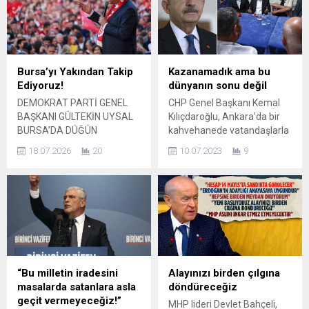
tıkanan nefesini açmak için
zorlukla karşı karşıya
siz de, bizim gibi, bir adım
olduğunu belirtti. Arslan, son
atın. Gelin, önümüzdeki
zamanlarda hükümet
seçimlere AK Parti olarak,
kurmaylarının vermiş olduğu
siz de İYİ Parti gibi, tek
yanlış bilgiler sonucu
Bursa’yı Yakından Takip
Kazanamadık ama bu
başınıza...
yaşanan gelişmelerin endişe
Ediyoruz!
dünyanın sonu değil
verici olduğunu ancak bu
DEMOKRAT PARTİ GENEL
CHP Genel Başkanı Kemal
durumun düzeltilmeyeceği...
BAŞKANI GÜLTEKİN UYSAL
Kılıçdaroğlu, Ankara’da bir
BURSA’DA DÜĞÜN
kahvehanede vatandaşlarla
BULUŞMASINDA
bir araya gelerek seçim
18.07.2026
20
10.07.2023
9
PARTİLİLERLE BİR ARAYA
sonuçlarını değerlendirdi.
GELDİ BURSA – Demokrat
“Çalıştık ama kazanamadık,
Parti Genel Başkanı Gültekin
vicdanen müsterihiz.” diyen
Uysal, Bursa’da
Kılıçdaroğlu, “Bu dünyanın
gerçekleştirilen anlamlı bir
sonu değil. Yapılan ilk seçim
düğün organizasyonunda
de değil son seçim de değil”
partililer, eski yol arkadaşları
dedi. 14-28 Mayıs
ve teşkilat mensuplarıyla bir
seçimlerinin
araya geldi. Demokrat Parti
ardından CHP‘de “değişim”
“Bu milletin iradesini
Alayınızı birden çılgına
Genel İdare Kurulu (GİK)
tartışmaları devam ederken
masalarda satanlara asla
döndüreceğiz
üyesi Ahmet Okur’un
CHP Genel Başkanı Kemal
geçit vermeyeceğiz!”
MHP lideri Devlet Bahçeli,