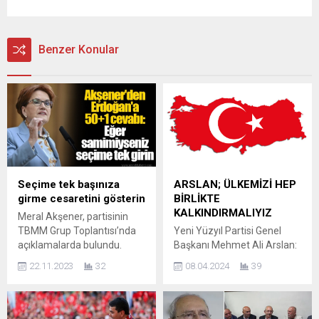
Benzer Konular
Seçime tek başınıza
ARSLAN; ÜLKEMİZİ HEP
girme cesaretini gösterin
BİRLİKTE
KALKINDIRMALIYIZ
Meral Akşener, partisinin
TBMM Grup Toplantısı’nda
Yeni Yüzyıl Partisi Genel
açıklamalarda bulundu.
Başkanı Mehmet Ali Arslan:
Akşener, “Gelin, AK Parti
Ülkemiz Zorlu Bir Süreçten
22.11.2023
32
08.04.2024
39
olarak ittifak sisteminin,
Geçiyor; Yeni Yüzyıl
ülkemize dayatılmasının siz
Partisi’nin Genel başkanı
de bizim gibi önüne geçin.
Mehmet Ali Arslan, ülkenin
Gelin, Türk demokrasisinin,
ekonomik alanda büyük bir