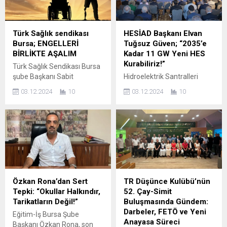
Bayram Efe ve üyeleri de bu
turizmi yerelden ve yerinden
programlara katıldılar. Bu
yönetilmelidir.” dedi. Her yıl
kapsamda Yeniden Refah
15-22 Nisan tarihleri
Türk Sağlık sendikası
HESİAD Başkanı Elvan
Partisi Genel Başkanı Dr.
arasında kutlanan ‘Dünya
Bursa; ENGELLERİ
Tuğsuz Güven; “2035’e
Fatih Erbakan bu ilçelerde
Turizm Haftası’ nedeniyle...
BİRLİKTE AŞALIM
Kadar 11 GW Yeni HES
yaptığı mitinge deki...
Kurabiliriz!”
Türk Sağlık Sendikası Bursa
şube Başkanı Sabit
Hidroelektrik Santralleri
Karabayır, 3 aralık Engelliler
Sanayi İş İnsanları Derneği
03.12.2024
10
03.12.2024
10
Günü nedeniyle yapmış
(HESİAD) tarafından bu yıl
olduğu açıklamada;
ilk kez düzenlenen ‘Türkiye
“Çalışma hayatı ve sosyal
Barajları ve Hidroelektrik
yaşamda engelli bireylerin
Santralleri Zirvesi’, bugün
karşılaştıkları sorunlara her
Ankara’da başladı.
daim şahit olmaktayız.
Hidroelektrik kurulu gücü
Engelli vatandaşların
alanında Türkiye’nin önde
toplumsal hayatta hiçbir
gelen kamu ve özel sektör
zorluk çekmemeleri,
liderlerinin katıldığı zirvenin
Özkan Rona’dan Sert
TR Düşünce Kulübü’nün
çalışma hayatlarının onlara
açılış konuşmaları HESİAD
Tepki: “Okullar Halkındır,
52. Çay-Simit
göre kolaylaştırılarak
Başkanı Elvan Tuğsuz
Tarikatların Değil!”
Buluşmasında Gündem:
sürdürülebilir bir düzeyde
Güven, Andritz Türkiye
Darbeler, FETÖ ve Yeni
Eğitim-İş Bursa Şube
olması kendilerini temel
Genel Müdürü Frank Mette,
Anayasa Süreci
Başkanı Özkan Rona, son