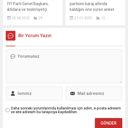
oğlunun düğün merasimi,
Kılıçdaroğlu, seçim
İYİ Parti Genel Başkanı,
partisini baraj altında
siyaset...
sonuçlarını...
iktidara ve teslimiyetçi
kaldığını öne süren anket
zihniyete çok sert yüklendi:
şirketlerine “Henüz yeni
05.08.2025
29
31.01.2023
12
“Bu milletin iradesini
başlıyoruz, alayınızı birden
masalarda satanlara asla
çılgına döndüreceğiz” dedi.
geçit vermeyeceğiz!” İYİ
Bahçeli, Sinan Ateş cinayeti
Bir Yorum Yazın
Parti Genel Başkanı
sonrası tepki olarak
Musavat Dervişoğlu,
bıyıklarını kesen ülkücülere
partisinin düzenlediği
de ağır sözler söyledi. MHP
“Birinci Vazifen” mitinginde
Genel Başkanı Devlet
kürsüye çıkarak tarihe not
Bahçeli partisinin
düşecek nitelikte, sert ve
TBMM’deki grup
kararlı mesajlar
toplantısında gündemi
verdi.Cumhuriyetin temel
değerlendirdi. Bahçeli’nin
değerlerine karşı yürütülen
hedefinde partisini baraj
sinsi girişimleri açıkça hedef
altında gösteren anketler...
alan...
Daha sonraki yorumlarımda kullanılması için adım, e-posta adresim
ve site adresim bu tarayıcıya kaydedilsin.