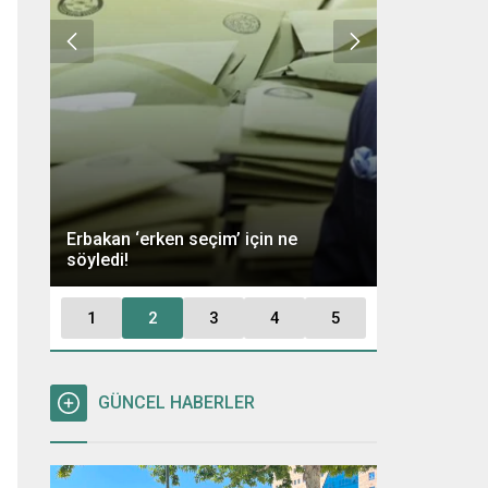
Ümit Özdağ 
Erbakan ‘erken seçim’ için ne
Kararı: “Büt
söyledi!
Tutuklayaca
1
2
3
4
5
GÜNCEL HABERLER