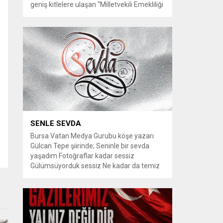
geniş kitlelere ulaşan “Milletvekili Emekliliği
Kaldırılsın” kampanyası, yeni bir aşamaya
geçiyor. Kampanyayı destekleyen
vatandaşlar, milletvekillerine tanınan
emeklilik haklarının yeniden düzenlenmesi
talebiyle TBMM Dilekçe Komisyonu ve
Cumhurbaşkanlığı İletişim Merkezi
(CİMER) üzerinden resmi başvurular
yapılması çağrısında bulunuyor. Son
dönemde sosyal medya platformlarında
en çok konuşulan konular arasında...
SENLE SEVDA
Bursa Vatan Medya Gurubu köşe yazarı
Gülcan Tepe şiirinde; Seninle bir sevda
yaşadım Fotoğraflar kadar sessiz
Gülümsüyorduk sessiz Ne kadar da temiz
habersiz Adını Rüzgar koydum Geldiğinde
Bahardı için Gidişinde sonbahar oldum Bir
bakışın yetiyordu gözlerime Dünyayı
tutturmaya ben de Kalbim Sen Diye çırpınıp
duruyordu Zamana yarışıyordu inat Hayata