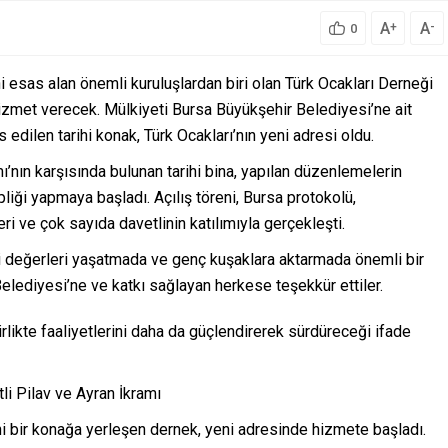
A
A
+
-
0
ini esas alan önemli kuruluşlardan biri olan Türk Ocakları Derneği
hizmet verecek. Mülkiyeti Bursa Büyükşehir Belediyesi’ne ait
 edilen tarihi konak, Türk Ocakları’nın yeni adresi oldu.
ın karşısında bulunan tarihi bina, yapılan düzenlemelerin
liği yapmaya başladı. Açılış töreni, Bursa protokolü,
ri ve çok sayıda davetlinin katılımıyla gerçekleşti.
illi değerleri yaşatmada ve genç kuşaklara aktarmada önemli bir
Belediyesi’ne ve katkı sağlayan herkese teşekkür ettiler.
rlikte faaliyetlerini daha da güçlendirerek sürdüreceği ifade
li Pilav ve Ayran İkramı
hi bir konağa yerleşen dernek, yeni adresinde hizmete başladı.