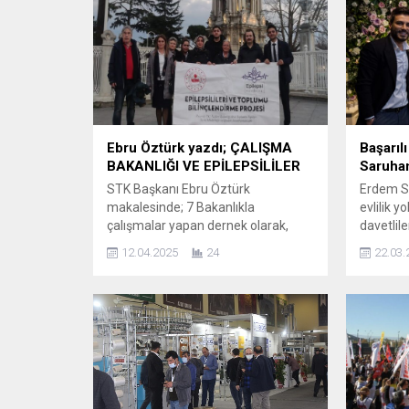
Ebru Öztürk yazdı; ÇALIŞMA
Başarıl
BAKANLIĞI VE EPİLEPSİLİLER
Saruhan
STK Başkanı Ebru Öztürk
Erdem Sa
makalesinde; 7 Bakanlıkla
evlilik y
çalışmalar yapan dernek olarak,
davetlile
Çalışma ve Sosyal Hizmetler
çiftin m
12.04.2025
24
22.03.
Bakanlığı ile de çalışma yapmak
okundu. 
istemiş ve Sayın Vedat IŞIKHAN ile
Genel M
görüşmek için 1 yılı aşkın süre önce
Sevda At
randevu talep etmiştik. Bakandan
aileleri 
randevu alamayınca, Çarşamba
bırakmad
günü bakan yardımcımızı aradım ve
ailelerin
sağ olsun
Polat ve 
SayınLütfihakALPKAN’danPerşembe
günü için...