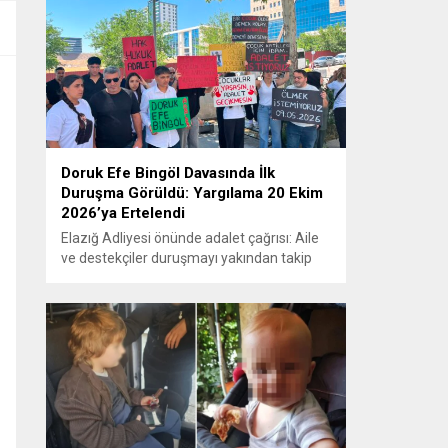
Doruk Efe Bingöl Davasında İlk
Duruşma Görüldü: Yargılama 20 Ekim
2026’ya Ertelendi
Elazığ Adliyesi önünde adalet çağrısı: Aile
ve destekçiler duruşmayı yakından takip
etti ELAZIĞ – Doruk Efe Bingöl’ün hayatını
kaybetmesine ilişkin yürütülen ceza
soruşturması kapsamında açılan davanın
ilk duruşması Elazığ 2. Ağır Ceza
Mahkemesi’nde görüldü. Kamuoyunun
yakından takip ettiği davanın ilk duruşması
öncesinde, Doruk Efe Bingöl’ün ailesine
destek olmak isteyen çok...