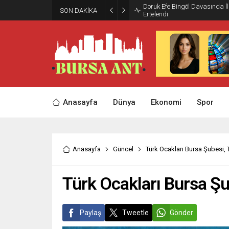
Doruk Efe Bingöl Davasında 
SON DAKİKA
Ertelendi
Anasayfa
Dünya
Ekonomi
Spor
Anasayfa
Güncel
Türk Ocakları Bursa Şubesi, T
Türk Ocakları Bursa Şu
Paylaş
Tweetle
Gönder