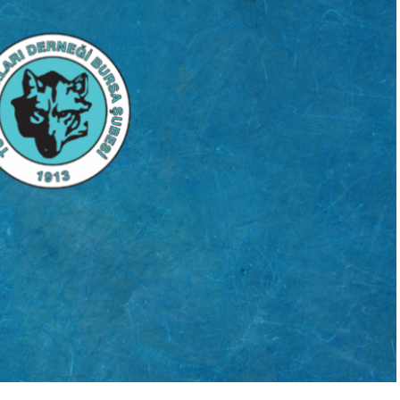
“Engellilik Bir Eksiklik Değil,
Adalet Meselesidir”