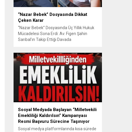
“Nazar Bebek” Dosyasında Dikkat
Çeken Karar
“Nazar Bebek” Dosyasında Üç Yıllık Hukuk
Mücadelesi Sona Erdi: Av. Figen Şahin
Sarıbal’ın Takip Ettiği Davada
Mahkemeden Dikkat Çeken Karar
Avusturya’da başlayan aile uyuşmazlığı
Türkiye’de uluslararası hukuk boyutlarıyla
görüldü BURSA – Avusturya’da başlayan
ve Türkiye’de yaklaşık üç yıl boyunca
devam eden “Nazar Bebek” dosyasında
yargılama süreci tamamlandı. Bursa 3.
Aile...
Sosyal Medyada Başlayan “Milletvekili
Emekliliği Kaldırılsın” Kampanyası
Resmi Başvuru Sürecine Taşınıyor
Sosyal medya platformlarında kısa sürede