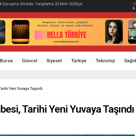
İlk Duruşma Görüldü: Yargılama 20 Ekim 2026’ya
G
6
Bursa
Güncel
Siyaset
Türkiye
Teknoloji
Sağlı
arihi Yeni Yuvaya Taşındı
besi, Tarihi Yeni Yuvaya Taşındı