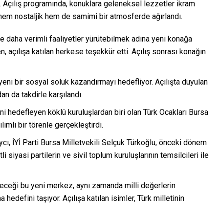
i. Açılış programında, konuklara geleneksel lezzetler ikram
er hem nostaljik hem de samimi bir atmosferde ağırlandı.
 ve daha verimli faaliyetler yürütebilmek adına yeni konağa
 açılışa katılan herkese teşekkür etti. Açılış sonrası konağın
eni bir sosyal soluk kazandırmayı hedefliyor. Açılışta duyulan
an da takdirle karşılandı.
şini hedefleyen köklü kuruluşlardan biri olan Türk Ocakları Bursa
lımlı bir törenle gerçekleştirdi.
aycı, İYİ Parti Bursa Milletvekili Selçuk Türkoğlu, önceki dönem
tli siyasi partilerin ve sivil toplum kuruluşlarının temsilcileri ile
ireceği bu yeni merkez, aynı zamanda milli değerlerin
 hedefini taşıyor. Açılışa katılan isimler, Türk milletinin