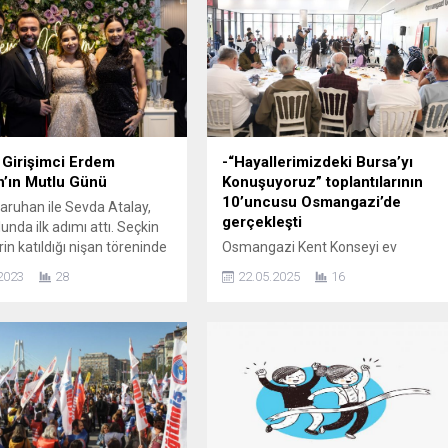
ı Girişimci Erdem
-“Hayallerimizdeki Bursa’yı
’ın Mutlu Günü
Konuşuyoruz” toplantılarının
10’uncusu Osmangazi’de
ruhan ile Sevda Atalay,
gerçekleşti
olunda ilk adımı attı. Seçkin
rin katıldığı nişan töreninde
Osmangazi Kent Konseyi ev
utlukları gözlerinden
sahipliğinde düzenlenen
2023
28
22.05.2025
16
Rise & Shine Kozmetik
‘Hayalimizdeki Bursa’yı
üdürü Erdem Saruhan ile
Konuşuyoruz’ buluşmalarının
alay’ı nişan töreninde
10’uncu durağı Osmangazi ilçesi
ve sevenleri yalnız
oldu. Bursa Büyükşehir Belediyesi
ı. Saruhan ve Atalay
ve Bursa Kent Konseyi iş birliğiyle
in mutlu günlerinde Dilan
1/100.000 Ölçekli Çevre Düzeni
Engin Polat’ta yer aldı....
Planı çalışmalarına halkın katılımını
sağlamak amacıyla
düzenlenen‘Hayalimizdeki Bursa’yı