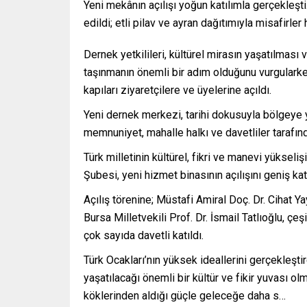
Yeni mekânın açılışı yoğun katılımla gerçekleşt
edildi; etli pilav ve ayran dağıtımıyla misafirl
Dernek yetkilileri, kültürel mirasın yaşatılması
taşınmanın önemli bir adım olduğunu vurgularken,
kapıları ziyaretçilere ve üyelerine açıldı.
Yeni dernek merkezi, tarihi dokusuyla bölgeye y
memnuniyet, mahalle halkı ve davetliler tarafınd
Türk milletinin kültürel, fikri ve manevi yükseli
Şubesi, yeni hizmet binasının açılışını geniş katı
Açılış törenine; Müstafi Amiral Doç. Dr. Cihat Y
Bursa Milletvekili Prof. Dr. İsmail Tatlıoğlu, çeşi
çok sayıda davetli katıldı.
Türk Ocakları’nın yüksek ideallerini gerçekleşt
yaşatılacağı önemli bir kültür ve fikir yuvası olma
köklerinden aldığı güçle geleceğe daha s…