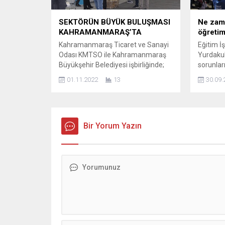
SEKTÖRÜN BÜYÜK BULUŞMASI
Ne zama
KAHRAMANMARAŞ’TA
öğreti
Kahramanmaraş Ticaret ve Sanayi
Eğitim İ
Odası KMTSO ile Kahramanmaraş
Yurdakul
Büyükşehir Belediyesi işbirliğinde;
sorunlar
İTHİB ana sponsorluğunda ve
Milli Eğ
01.11.2022
13
30.09.
KOSGEB’in desteğinde
sorular y
gerçekleşecek olan
Şube Baş
Kahramanmaraş Tekstil Makinaları
açıklama
Fuarı 2022 3 Kasım’da açılıyor.
açılması
Türkiye ve dünyanın en önemli
Bir Yorum Yazın
geçti. O
tekstil teknoloji üreticilerini, tekstilin
sorunlar
yuvası Kahramanmaraş’ta
çözülmes
dokuzuncu kez buluşturacak olan
sorunlar
KTM 2022, Kahramanmaraş Fuar
yeni prob
Merkezi’nde (KAFUM)
gerçekleştirilecek” diyen...