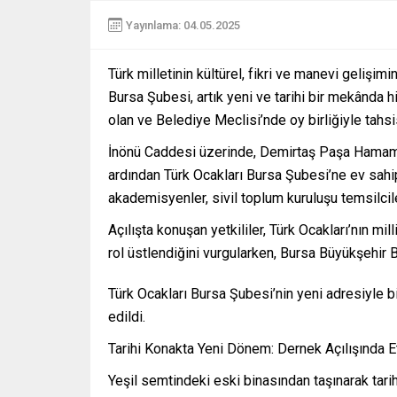
Yayınlama: 04.05.2025
Türk milletinin kültürel, fikri ve manevi gelişim
Bursa Şubesi, artık yeni ve tarihi bir mekânda 
olan ve Belediye Meclisi’nde oy birliğiyle tahsis
İnönü Caddesi üzerinde, Demirtaş Paşa Hamamı’n
ardından Türk Ocakları Bursa Şubesi’ne ev sahip
akademisyenler, sivil toplum kuruluşu temsilcile
Açılışta konuşan yetkililer, Türk Ocakları’nın m
rol üstlendiğini vurgularken, Bursa Büyükşehir 
Türk Ocakları Bursa Şubesi’nin yeni adresiyle bi
edildi.
Tarihi Konakta Yeni Dönem: Dernek Açılışında Et
Yeşil semtindeki eski binasından taşınarak tari