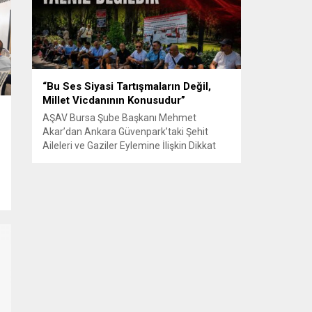
Senle...
“Bu Ses Siyasi Tartışmaların Değil,
Millet Vicdanının Konusudur”
AŞAV Bursa Şube Başkanı Mehmet
Akar’dan Ankara Güvenpark’taki Şehit
Aileleri ve Gaziler Eylemine İlişkin Dikkat
Çeken Açıklama… BURSA – Anadolu Şehit
Aileleri Gazileri ve Güvenlik Korucuları
(AŞAV) Vakfı Bursa Şube Başkanı Mehmet
Akar, Ankara Güvenpark’ta günlerdir
devam eden şehit aileleri ve gazilerin
eylemlerine ilişkin kapsamlı bir yazılı basın
açıklaması yayımladı....