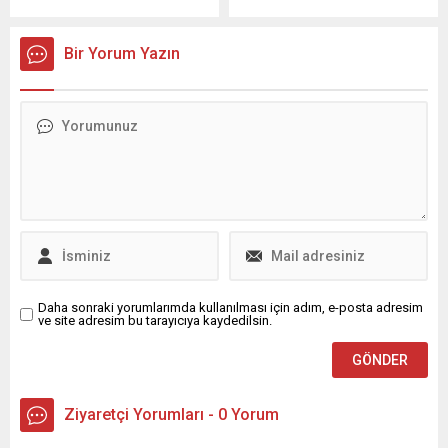
gerçekleşen genel kurula
Ekim Kadınları Derneği Genel
söyleminde...
tek listeyle giden Özleyiş
Merkezi, Ulu Önder Mustafa
Ardalı oldu. Bugüne dek
Kemal Atatürk’ün ölüm
Bir Yorum Yazın
yaptığı sosyal çalışmalarla
yıldönümü nedeniyle bir
öne çıkan Kükürtlü Lions
basın açıklaması yayımladı.
Kulübü’nde bayrak değişimi
Dernek, açıklamasında
zamanı geldi. Kulübün
Cumhuriyet değerlerine ve
geleneksel genel kurulu
kadınların eşitlik
gerçekleşti. Seçime tek
mücadelesine vurgu yaptı.
listeyle giren başkan adayı
Açıklama, Bursa Kurucu
Özleyiş Ardalı, oy birliğiyle
Şube Başkanı Sultan
2023-2024 dönemi başkanı
Yurdunal adına
seçildi. Görevini 2022-2023...
kamuoyuna...
Daha sonraki yorumlarımda kullanılması için adım, e-posta adresim
ve site adresim bu tarayıcıya kaydedilsin.
Ziyaretçi Yorumları - 0 Yorum