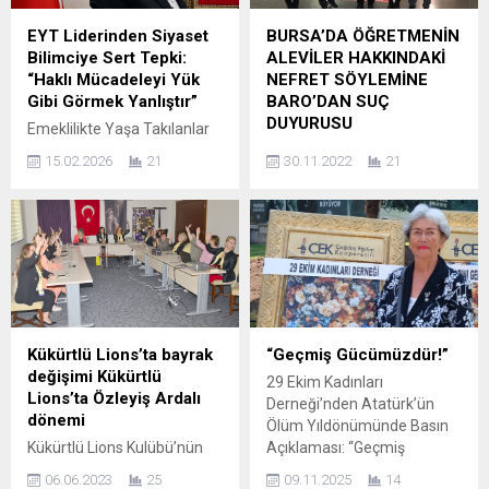
Koruma Derneği çok güzel
kimliğine olan bağlılığını
bir projeye daha imza attı.
vurgulayarak şu mesajı
EYT Liderinden Siyaset
BURSA’DA ÖĞRETMENİN
Dernek yaptığı açıklamada;
verdi: “Bu karar, yıllardır
Bilimciye Sert Tepki:
ALEVİLER HAKKINDAKİ
“Çocukların nasihatten çok
içinde bulunduğum hemşeri
“Haklı Mücadeleyi Yük
NEFRET SÖYLEMİNE
iyi örneğe ihtiyaçları
dayanışmasına olan
Gibi Görmek Yanlıştır”
BARO’DAN SUÇ
olduğuna...
inancımın ve Karslı
DUYURUSU
Emeklilikte Yaşa Takılanlar
kimliğimize duyduğum
(EYT) hareketinin kurucu
Bursa Barosu, Bursa’nın
sevdanın bir sonucudur.
15.02.2026
21
30.11.2022
21
başkanı Gönül Boran
Osmangazi İlçesi’nde
Artık...
Özüpak, siyasette
Aleviler hakkında nefret
tartışmalara neden olan
söyleminde bulunduğu iddia
açıklamaları sonrası Siyaset
edilen Din Kültürü ve Ahlak
Bilimci Av. Ertuğrul Akar’a
Bilgisi Öğretmeni Mehtap
sert sözlerle tepki gösterdi.
Cengiz hakkında suç
Özüpak, Akar’ın sosyal
duyurusunda bulundu.
medya üzerinden yaptığı,
Hürriyet Anadolu Lisesi Din
“Konuşmam farklı yerlere
Kültürü ve Ahlak Bilgisi
Kükürtlü Lions’ta bayrak
“Geçmiş Gücümüzdür!”
çekildi. EYT devlete yüktür.
Öğretmeni Mehtap
değişimi Kükürtlü
29 Ekim Kadınları
İfadelerimden dolayı
Cengiz’in; 10-G sınıfında
Lions’ta Özleyiş Ardalı
Derneği’nden Atatürk’ün
kırılanlar olduysa özür
ders esnasında, Alevi
dönemi
Ölüm Yıldönümünde Basın
dilerim” açıklamasına karşılık
inancına, kültürüne yönelik
Kükürtlü Lions Kulübü’nün
Açıklaması: “Geçmiş
olarak şunları kaydetti:
aşağılayıcı ve ayrımcı
yeni dönem başkanı
Gücümüzdür!” BURSA – 29
“EYT...
ifadeler kullanarak nefret
06.06.2023
25
09.11.2025
14