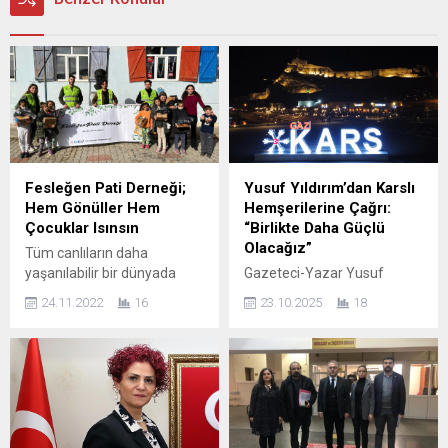
Fesleğen Pati Derneği;
Yusuf Yıldırım’dan Karslı
Hem Gönüller Hem
Hemşerilerine Çağrı:
Çocuklar Isınsın
“Birlikte Daha Güçlü
Olacağız”
Tüm canlıların daha
yaşanılabilir bir dünyada
Gazeteci-Yazar Yusuf
yaşam sürmesini
Yıldırım, Bursa Serhat Kars
24.11.2022
16
23.10.2025
18
hedefleyen ve kurulduğu
Kültür ve Dayanışma
tarihten bu yana sokak
Derneği’nin yaklaşan olağan
hayvanları, doğa ve ihtiyaç
genel kurulunda başkan
sahibi aileler için çeşitli
adaylığı kararını kamuoyuyla
projeler gerçekleştiren
paylaştı. Hemşeri
Fesleğen Pati Sokak
dayanışmasının gücüne
Hayvanlarını ve Doğayı
dikkat çeken Yıldırım, Karslı