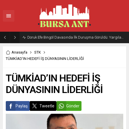
Doruk Efe Bingöl Davasında İlk Duruşma Görüldü: Yargılama 20 Ekim 2026’ya Ertelendi
Anasayfa
STK
TÜMKİAD’IN HEDEFİ İŞ DÜNYASININ LİDERLİĞİ
TÜMKİAD’IN HEDEFİ İŞ
DÜNYASININ LİDERLİĞİ
Paylaş
Tweetle
Gönder