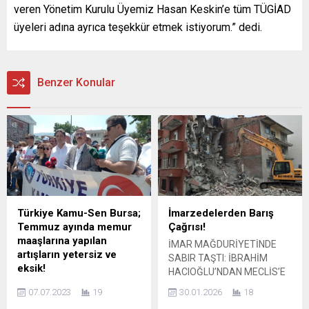
veren Yönetim Kurulu Üyemiz Hasan Keskin’e tüm TÜGİAD
üyeleri adına ayrıca teşekkür etmek istiyorum.” dedi.
Benzer Konular
Türkiye Kamu-Sen Bursa;
İmarzedelerden Barış
Temmuz ayında memur
Çağrısı!
maaşlarına yapılan
İMAR MAĞDURİYETİNDE
artışların yetersiz ve
SABIR TAŞTI: İBRAHİM
eksik!
HACIOĞLU’NDAN MECLİS’E
Türkiye Kamu Sendikadı
SERT ÇAĞRI“YIKIM DEĞİL
07.07.2023
19
30.01.2026
18
Bursa Şubesi ve Türkiye
ÇÖZÜM, CEZA DEĞİL