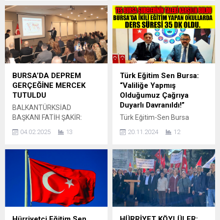
Eğitim Sendikası kamu
ADALET İSTİYORUZ!” İmar
görevlilerine 2023 yılı ikinci
Yasasına Takılanlar Derneği
yarısı için yapılacak olan
Genel Başkanı İbrahim
zam artışına itiraz etti.
Hacıoğlu, milyonlarca
Şehreküstü Meydanı’nda
vatandaşı doğrudan
toplanan sendikalılar
etkileyen imar
gerçekleştirdikleri basın
mağduriyetine ilişkin son
açıklaması ile kamu
derece sert ve net bir
BURSA’DA DEPREM
Türk Eğitim Sen Bursa:
görevlilerine yapılacak olan
açıklama yaptı. Hacıoğlu,
GERÇEĞİNE MERCEK
“Valiliğe Yapmış
zamma itiraz etti.
Büyükşehir Yasası sonrası
TUTULDU
Olduğumuz Çağrıya
Türkiye’nin 81 ilinde eş
yapılmayan planların,
Duyarlı Davranıldı!”
BALKANTÜRKSİAD
zamanlı gerçekleştirilen
devlet–vatandaş ilişkisini
BAŞKANI FATİH ŞAKİR:
Türk Eğitim-Sen Bursa
basın açıklamasına
derinden sarstığını
“KENTSEL DÖNÜŞÜM
Şubelerinin talebi karşılık
Bursa’daki 26 bin memurun
belirterek, yaşanan...
04.02.2025
13
20.11.2024
12
ÇALIŞMALARINI
buldu.Bursa da ikili eğitim
18...
HIZLANDIRMALIYIZ”
yapan okullarda ders süresi
YAPİDER BAŞKANI SEVCAN
artık 35 dakika olacak. Milli
İLİCİ: “AYNI ACILARI TEKRAR
Eğitim Bakanlığı (MEB)
YAŞAMAMAK ADINA
tarafından tüm il valiliklerine
ÖNLEM ALMALIYIZ” Balkan
gönderilen genelge sonrası
Rumeli Sanayicileri ve İş
Türk Eğitim Sendikası Bursa
İnsanları Derneği
Şube Başkanlıkları da
(BALKANTÜRKSİAD) ve
çağrıda bulunarak Bursa
Hürriyetçi Eğitim Sen
HÜRRİYET KÖYLÜLER;