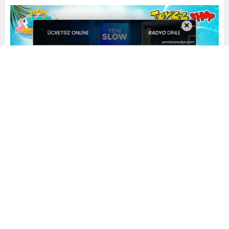
×
Yayınlama: 08.06.2023
A
A
+
-
0
Türkiye’nin lider oyuncak markası Toyzz Shop,
çocukların tüm yıl iple çektiği yaz mevsimi
kapsamında hazırladığı sürprizlerle küçüklerin hem
karne hem de bayram heyecanına ortak oluyor. 9