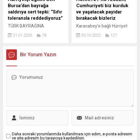
Yatırım Profesyonelleri ve
Valiliğini göreve davet etti.
Bursa’dan bayrağa
Cumhuriyeti biz kurduk
İşbirliği Derneği (YAPİDER)
Bursa 1 Nolu Şube Başkanı
saldırıya sert tepki: “Sıfır
ve yaşatacak payidar
tarafından, 6 Şubat
Ömer Işıkoğlu...
toleransla reddediyoruz”
bırakacak bizleriz
Kahramanmaraş
TÜRK BAYRAĞINA
Karacabey’e bağlı Hürriyet
Depremleri’nin yıldönümü
SALDIRIYA SERT TEPKİ: “BU
köyü her platformda derdini
nedeniyle “Deprem
21.01.2026
78
30.10.2022
127
BİR PROVOKASYON DEĞİL,
ulaşabildiği her siyasetçiye
Hakkında Genel
AÇIK BİR DÜŞMANLIKTIR”
anlatıyor. Karacabey
Bilgilendirme” programı
Hürriyetçi Eğitim Sen Bursa
Belediyesi’ne tepkili olan
düzenlendi.
Bir Yorum Yazın
2 Nolu Şube Başkanı
Hürriyet Köylüleri; Gemlik’te
Kahramanmaraş merkezli
Selahattin Gürses, Türk
TOGG açılışında Şehircilik
depremlerin...
bayrağına yönelik
Bakanı Murat Kurum ile Dış
gerçekleştirilen saldırıya
İşleri Bakanı Mevlut
ilişkin yaptığı yazılı basın
Çavuşoğlu2na dertlerini
açıklamasıyla sert ve net bir
anlatan mektupları sundu.
duruş ortaya koydu. Gürses,
Ardından da Atatürk Anıtı’na
söz konusu eylemi “amasız,
çelenk koyarak
fakatsız, lakinsiz” bir şekilde
Cumhuriyet2in 99’cu yılını
lanetlediklerini belirterek,...
kutladı. Hürriyet Köyü
Gençlik ve Kadın
Dayanışma...
Daha sonraki yorumlarımda kullanılması için adım, e-posta adresim
ve site adresim bu tarayıcıya kaydedilsin.