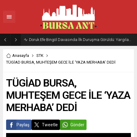
Doruk Efe Bingöl Davasında İlk Duruşma Görüldü: Yargılama 20 Ekim 2026’ya Ertelendi
Anasayfa
STK
TÜGİAD BURSA, MUHTEŞEM GECE İLE ‘YAZA MERHABA’ DEDİ
TÜGİAD BURSA,
MUHTEŞEM GECE İLE ‘YAZA
MERHABA’ DEDİ
Paylaş
Tweetle
Gönder