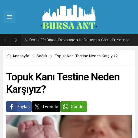
Doruk Efe Bingöl Davasında İlk Duruşma Görüldü: Yargılama 20 Ekim 2026’ya Ertelendi
Anasayfa
Sağlık
Topuk Kanı Testine Neden Karşıyız?
Topuk Kanı Testine Neden
Karşıyız?
Paylaş
Tweetle
Gönder