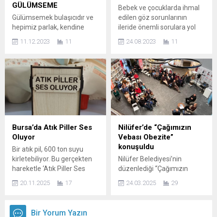
başında gelmektedir.
mu bulaştırıyor? Amerikan
GÜLÜMSEME
Bebek ve çocuklarda ihmal
Yüksek tansiyonda...
Kalp Birliğinin dergisinde
Gülümsemek bulaşıcıdır ve
edilen göz sorunlarının
yayınlanan bu çalışmaya
hepimiz parlak, kendine
ileride önemli sorulara yol
göre Amerika, İngiltere, Çin
güvenen bir gülümsemeye
açtığını hatırlatan Op. Dr.
ve Hindistan’daki yaşlı
11.12.2023
11
24.08.2023
11
sahip olmanın ne kadar
Tuncay Sezgin, herhangi bir
çiftlerin neredeyse
önemli olduğunu biliriz.
şikayet olmaksızın yapılan
yarısında...
Ancak dişlerinizdeki lekeler
rutin muayenelerin önemine
veya sararma sebebi ile
dikkat çekti. Ünlülerin göz
gülümsemenizi
doktoru olarak tanınan Op.
saklıyorsanız, profesyonel
Dr. Tuncay Sezgin, bebek ve
diş beyazlatma aradığınız
çocuklarda göz sağlığının
çözüm olabilir! Diş
önemi ile erken teşhis
beyazlatma, dişlerinizin
edilecek hastalıkların ileride
Bursa’da Atık Piller Ses
Nilüfer’de “Çağımızın
daha parlak ve beyaz
daha büyük...
Oluyor
Vebası Obezite”
görünmesini sağlayan
konuşuldu
Bir atık pil, 600 ton suyu
popüler bir diş tedavi
kirletebiliyor. Bu gerçekten
Nilüfer Belediyesi’nin
işlemidir. Doç.Dr.İlhan Metin
hareketle ‘Atık Piller Ses
düzenlediği “Çağımızın
Dağsuyu, diş beyazlatma...
Oluyor’ projesini hayata
Vebası Obezite” başlıklı
20.11.2025
17
24.03.2025
29
geçiren Enis Özgünay,
söyleşide, uzman isimler
“Bursa Valiliğimizin de
obezitenin nedenlerini ve
destekleriyle işitme
tedavi yöntemlerini paylaştı.
Bir Yorum Yazın