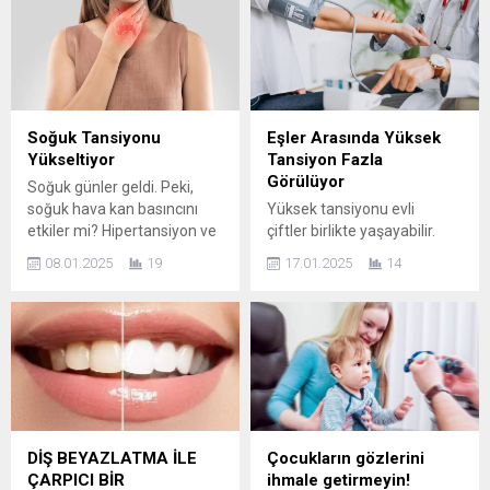
Soğuk Tansiyonu
Eşler Arasında Yüksek
Yükseltiyor
Tansiyon Fazla
Görülüyor
Soğuk günler geldi. Peki,
soğuk hava kan basıncını
Yüksek tansiyonu evli
etkiler mi? Hipertansiyon ve
çiftler birlikte yaşayabilir.
kalp alanında çalışan
Dr.Şekip Altunkan’ın
08.01.2025
19
17.01.2025
14
Dr.Şekip Altunkan, soğuk
belirttiğine göre çok
havaların tansiyonu
merkezli yapılan bir
yükselttiğini söyledi. Bilindiği
araştırmada eşlerden
gibi hipertansiyon çok
birisinde yüksek tansiyon
yaygın bir sorundur.
varsa, diğer eşin
Dünyada yaklaşık bir milyar
yüksek tansiyona
üç yüz milyon civarında
yakalanma olasılığının fazla
hipertansiyon hastası vardır.
olduğu belirlenmiştir. Esprili
Hipertansiyon yani yüksek
bir yaklaşımla acaba evli
DİŞ BEYAZLATMA İLE
Çocukların gözlerini
tansiyon, yaşamsal risklerin
çiftler birbirlerine tansiyon
ÇARPICI BİR
ihmale getirmeyin!