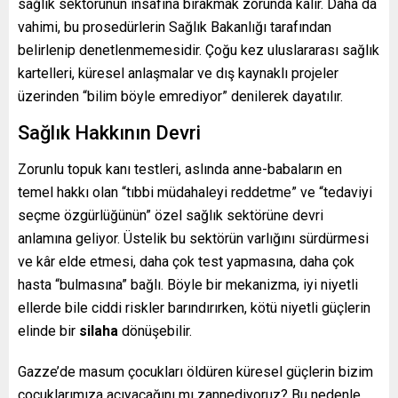
sağlık sektörünün insafına bırakmak zorunda kalır. Daha da
vahimi, bu prosedürlerin Sağlık Bakanlığı tarafından
belirlenip denetlenmemesidir. Çoğu kez uluslararası sağlık
kartelleri, küresel anlaşmalar ve dış kaynaklı projeler
üzerinden “bilim böyle emrediyor” denilerek dayatılır.
Sağlık Hakkının Devri
Zorunlu topuk kanı testleri, aslında anne-babaların en
temel hakkı olan “tıbbi müdahaleyi reddetme” ve “tedaviyi
seçme özgürlüğünün” özel sağlık sektörüne devri
anlamına geliyor. Üstelik bu sektörün varlığını sürdürmesi
ve kâr elde etmesi, daha çok test yapmasına, daha çok
hasta “bulmasına” bağlı. Böyle bir mekanizma, iyi niyetli
ellerde bile ciddi riskler barındırırken, kötü niyetli güçlerin
elinde bir
silaha
dönüşebilir.
Gazze’de masum çocukları öldüren küresel güçlerin bizim
çocuklarımıza acıyacağını mı zannediyoruz? Bu nedenle,