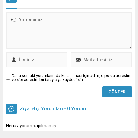
engellilere fayda sağlayacak
Nilüfer Belediyesi Dr. Ceyhun
adımlar atıyoruz.” dedi. Atık
İrgil Sağlık Müzesi,
piller doğaya bırakıldığında
günümüzün önemli sağlık
içerdikleri kurşun, cıva ve
sorunlarından biri olan
kadmiyum gibi ağır metaller
obezite ile ilgili söyleşiye, ev
toprağa ve suya karışarak
sahipliği yaptı. Acil Tıp
ciddi çevre kirliliğine yol...
Uzmanı Dr. Kamuran Çelik
moderatörlüğünde
gerçekleştirilen söyleşiye;
Genel Cerrahi ve
Gastroenteroloji Cerrahi...
Daha sonraki yorumlarımda kullanılması için adım, e-posta adresim
ve site adresim bu tarayıcıya kaydedilsin.
Ziyaretçi Yorumları - 0 Yorum
Henüz yorum yapılmamış.