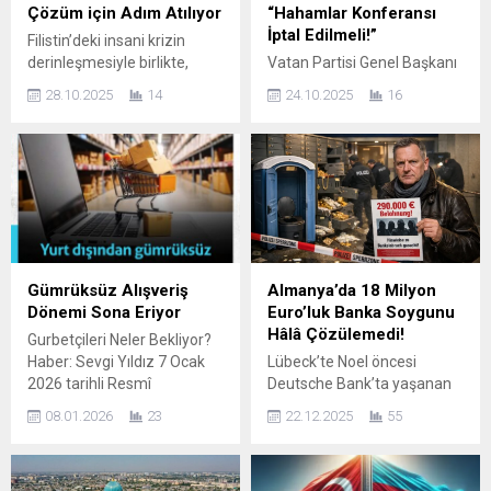
Çözüm için Adım Atılıyor
“Hahamlar Konferansı
İptal Edilmeli!”
Filistin’deki insani krizin
derinleşmesiyle birlikte,
Vatan Partisi Genel Başkanı
evlerini kaybeden binlerce
Doğu Perinçek, Azerbaycan
28.10.2025
14
24.10.2025
16
sivil için önemli bir yardım
Cumhurbaşkanı İlham
adımı atılıyor. İttifak
Aliyev’e hitaben kaleme
Dernekler Federasyonu
aldığı açık mektupta, 3-6
öncülüğünde hayata
Kasım 2025 tarihlerinde
geçirilen proje, Filistin
Bakü’de düzenlenmesi
halkına güvenli,
planlanan *Avrupa
sürdürülebilir ve insani
Hahamlar Konferansı*nın
yaşam koşulları sunmayı
iptal edilmesi çağrısında
hedefliyor. Proje, geçici değil,
bulundu. Mektupta
Gümrüksüz Alışveriş
Almanya’da 18 Milyon
kalıcı bir çözüm sunduğu için
konferans, “Türk ve İslam
Dönemi Sona Eriyor
Euro’luk Banka Soygunu
büyük bir önem taşıyor.
dünyası için bir tehdit” olarak
Hâlâ Çözülemedi!
Gurbetçileri Neler Bekliyor?
Destekleyen Kurumlar AFAD
nitelendirildi. “Reis’ten
Haber: Sevgi Yıldız 7 Ocak
Lübeck’te Noel öncesi
TİKA Türk Kızılayı...
beklerdik, lakin kardeşim
2026 tarihli Resmî
Deutsche Bank’ta yaşanan
dediği Aliyev’e toz
Gazete’de yayımlanan
büyük soygun hâlâ gizemini
kondurmuyor…” Sert
08.01.2026
23
22.12.2025
55
Cumhurbaşkanlığı kararıyla,
koruyor. Soyguncular, 371
söylemlerle...
yurt dışından posta veya
kasayı boşaltıp tam 17 saat
kargo yoluyla 30 Euro’ya
içeride kaldı, iz bırakmadan