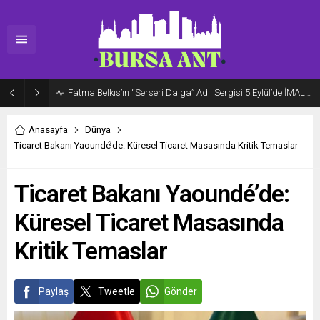
Fatma Belkıs’ın “Serseri Dalga” Adlı Sergisi 5 Eylül’de İMALAT-HANE’de Açılıyor
Anasayfa
Dünya
Ticaret Bakanı Yaoundé’de: Küresel Ticaret Masasında Kritik Temaslar
Ticaret Bakanı Yaoundé’de:
Küresel Ticaret Masasında
Kritik Temaslar
Paylaş
Tweetle
Gönder