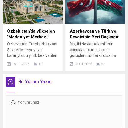
kadar yapılan gümrüksüz
kaçtı. Olayın en dikkat çekici
alışveriş uygulaması sona
yönü, alarm sisteminin
erdi. Düzenleme 30 gün
devreye girmemesi ve
içinde yürürlüğe girecek.
içeride taşınabilir tuvalet
Yeni uygulamayla birlikte
kullanmaları oldu. Olayın
artık yurt dışından Türkiye’ye
peşine düşen özel dedektif
Özbekistan’da yükselen
Azerbaycan ve Türkiye
gönderilen her ürün gümrük
Josef Resch, bilgi verene
‘Medeniyet Merkezi’
Sevgisinin Yeri Başkadır
işlemine tabi tutulacak...
290 bin Euro...
Özbekistan Cumhurbaşkanı
Biz, iki devlet tek milletin
Şevket Mirziyoyev’in
çocukları olarak, siyasi
kararıyla bu yıl ilk kez verilen
görüşlerimiz farklı olsa da
“Kelajak Merosi” (Gelecek
acılarımız ve sevinçlerimiz
16.11.2025
18
23.01.2025
82
Mirası) Uluslararası
ortaktır. Yediğimiz,
Ödüllerinin takdim töreni
giydiğimiz şeyler farklı
gerçekleşti. KİMLER KATILDI
olabilir; ama gözümüzden
Bir Yorum Yazın
? Cumhurbaşkanı
akan yaş hep aynıdır. Çünkü
Mirziyoyev’in ev
biz kardeşiz. İki kıymetli
sahipliğinde; Orta Asya
insanı bir araya getirme
Devlet Başkanlarının Yedinci
vesilesi olmaktan büyük
İstişare Toplantısı için
mutluluk duydum: Yeni
Özbekistan’da bulunan
Yüzyıl Partisi Genel Başkan
Azerbaycan
Vekili Sayın Adil Seyhan...
Cumhurbaşkanı İlham