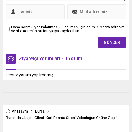
Aliyev, Tacikistan
Cumhurbaşkanı İmamali
Rahman, Kırgızistan
Cumhurbaşkanı Sadır
Caparov ve Kazakistan...
Daha sonraki yorumlarımda kullanılması için adım, e-posta adresim
ve site adresim bu tarayıcıya kaydedilsin.
Ziyaretçi Yorumları - 0 Yorum
Henüz yorum yapılmamış.
Anasayfa
Bursa
Bursa’da Ulaşım Çilesi: Kart Basma Stresi Yolculuğun Önüne Geçti