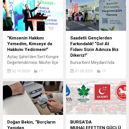
Kadın Kolları Başkanı Aysel
çözüm bulunamayan EYT’li
Okumuş; “Ülkemizin an
olan ama bir türlü emekli
itibariyle gerek ekonomik
edilemeyen BAĞKUR’luların
olarak gerekse sosyolojik
sorunlarını yakın takibe aldı.
olarak ruhi durumu pekte
İl Başkanı Çağrı Kaplan;
parlak değil. Biz kadınlar
“Bursa genelinde parti
olarak hergün sahadayız ve
üyelerimiz birbirinden
“Kimsenin Hakkını
Saadetli Gençlerden
yurttaşlarımızın dertleriyle
bağımsız her gün onlarca
Yemedim, Kimseye de
Farkındalık! “Gol At
dertleniyoruz. Ülkemizin
sorunla karşılaşıyor.
Hakkımı Yedirmem!”
Fidanı Sizin Adınıza Biz
kurucusu...
Onlardan biride EYT’den
Dikeriz!”
Aytaç Şahin’den Sert Kongre
emekli olma hakkı kazanmış
Değerlendirmesi: Nilüfer İlçe
Bursa Kent Meydanı’nda
ama yasal evrakların
Kongresi’nin ardından
Orman Yangınlarına Karşı
eksikliği nedeniyle emekli
02.10.2025
17
01.09.2025
17
sessizliğini bozan Aytaç
Farkındalık Mesajı Verildi
olamayan...
Şahin, örgüt disiplinine bağlı
Saadet Partisi Bursa İl
kaldığını ancak hakkındaki
Gençlik Kolları, doğaya sahip
iftiralar karşısında
çıkmak ve orman
suskunluğunu artık
yangınlarına dikkat çekmek
sürdüremeyeceğini
amacıyla anlamlı bir
belirterek sert
etkinliğe imza attı. “Gol At,
açıklamalarda bulundu.
Senin Yerine Fidan Dikelim”
Delegelerin iradesiyle onurlu
sloganıyla düzenlenen
Doğan Bekin, “Borçların
BURSA’DA
bir mücadele verdiklerini
etkinlik, Bursa’nın en yoğun
Yeniden
MUHALEFETTEN GÜÇLÜ