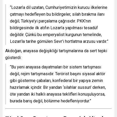
“Lozan’a dil uzatan, Cumhuriyetimizin kurucu ilkelerine
çatmayı hedefleyen bu bildirgeler, silah bırakma ilanı
değil; Türkiye’yi parçalama çağrısıdır. PKK’nın
bildirgesinde ilk atıfın Lozan’a yapılması tesadüf
değildir. Çünkü bu emperyalist kurgunun temelinde,
Lozan’la tarihe gömülen Sevr’i hortlatma arzusu vardır.”
Akdoğan, anayasa değişikliği tartışmalarına da sert tepki
gösterdi:
“Bu yeni anayasa dayatmaları bir sistem tartışması
değil, rejim tartışmasıdır. Terörist başını siyasal aktör
gibi gösterme çabaları, konfederal bir yapıya zemin
hazırlamak içindir. Bir yandan ‘silahlar sussun’ derken,
öte yandan iki halklı anayasa teklifleri konuşuluyorsa,
burada barış değil, bölünme hedefleniyordur.”