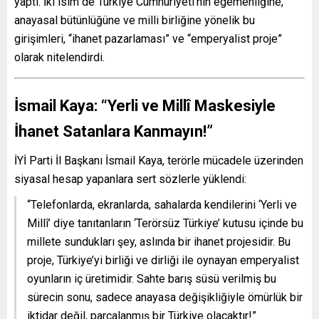
yaptı. İki isim de Türkiye Cumhuriyeti’nin egemenliğine,
anayasal bütünlüğüne ve milli birliğine yönelik bu
girişimleri, “ihanet pazarlaması” ve “emperyalist proje”
olarak nitelendirdi.
İsmail Kaya: “Yerli ve Millî Maskesiyle
İhanet Satanlara Kanmayın!”
İYİ Parti İl Başkanı İsmail Kaya, terörle mücadele üzerinden
siyasal hesap yapanlara sert sözlerle yüklendi:
“Telefonlarda, ekranlarda, sahalarda kendilerini ‘Yerli ve
Millî’ diye tanıtanların ‘Terörsüz Türkiye’ kutusu içinde bu
millete sundukları şey, aslında bir ihanet projesidir. Bu
proje, Türkiye’yi birliği ve dirliği ile oynayan emperyalist
oyunların iç üretimidir. Sahte barış süsü verilmiş bu
sürecin sonu, sadece anayasa değişikliğiyle ömürlük bir
iktidar değil, parçalanmış bir Türkiye olacaktır!”