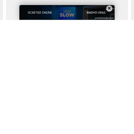
×
Yayınlama: 11.07.2025
A
A
+
-
ADD’den Sert Manifesto: “Emperyalizme ve Onun
Sinsi Tuzaklarına Geçit Vermeyeceğiz!”
Atatürkçü Düşünce Derneği (ADD) Genel Başkan
Yardımcısı ve Bursa Şube Başkanı Gürhan Akdoğan,