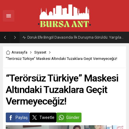
Doruk Efe Bingöl Davasında İlk Duruşma Görüldü: Yargılama 20 Ekim 2026’ya Ertelendi
Anasayfa
Siyaset
“Terörsüz Türkiye” Maskesi Altındaki Tuzaklara Geçit Vermeyeceğiz!
“Terörsüz Türkiye” Maskesi
Altındaki Tuzaklara Geçit
Vermeyeceğiz!
Paylaş
Tweetle
Gönder