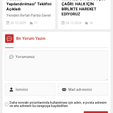
vurgulayan Şahin, “Bu süreç
noktalarından biri olan Kent
Yapılandırılması” Teklifini
ÇAĞRI: HALK İÇİN
bana bir kez daha gösterdi
Meydanı’nda gerçekleştirildi.
Açıkladı
BİRLİKTE HAREKET
ki; yalnızca mücadele, proje
Etkinlik, vatandaşlardan
EDİYORUZ
Yeniden Refah Partisi Genel
ve samimiyet siyasetin...
büyük...
Başkan Yardımcısı ve
Bursa’da siyasi partiler
20.10.2025
17
04.12.2024
14
İstanbul Milletvekili Doğan
kentin sorunlarına çözüm
Bekin, vatandaşların artan
bulmak için bir araya geldi.
yaşam maliyetleri karşısında
Parti başkanlarının bir araya
Bir Yorum Yazın
yaşadığı ödeme güçlüğünü
geldiği toplantıda ortak akılla
hafifletmeyi amaçlayan
hareket edeceklerini
*“Bazı Alacakların Yeniden
söyleyerek, “Siyaset bir
Yapılandırılması ile Bazı
kenara, Bursa bir kenara”
Kanunlarda Değişiklik
dedi. Bursa’da Saadet
Yapılmasına Dair Kanun
Partisi, Demokrat Parti,
Teklifi”*ni genel gerekçe ve
Gelecek Partisi ve DEVA
madde açıklamalarıyla
Partisi il başkanları,
birlikte bugün basına sundu.
Demokrat Parti’nin ev
Teklifin gerekçesinde; ülke
sahipliğinde bir araya
genelinde yüksek enflasyon,
gelerek Bursa’nın
artan yaşam...
sorunlarını...
Daha sonraki yorumlarımda kullanılması için adım, e-posta adresim
ve site adresim bu tarayıcıya kaydedilsin.