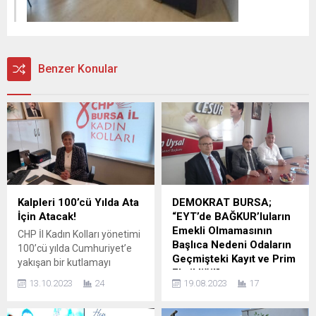
Benzer Konular
Kalpleri 100’cü Yılda Ata
DEMOKRAT BURSA;
İçin Atacak!
“EYT’de BAĞKUR’luların
Emekli Olmamasının
CHP İl Kadın Kolları yönetimi
Başlıca Nedeni Odaların
100’cü yılda Cumhuriyet’e
Geçmişteki Kayıt ve Prim
yakışan bir kutlamayı
Eksikliği!”
gerçekleştirmek adına
13.10.2023
24
19.08.2023
17
gerçekleştirdiği toplantıda
Demokrat Parti Bursa İl
önemli kararlara imza attı. İl
Başkanlığı son günlerde