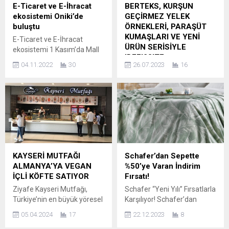
E-Ticaret ve E-İhracat
BERTEKS, KURŞUN
ekosistemi Oniki’de
GEÇİRMEZ YELEK
buluştu
ÖRNEKLERİ, PARAŞÜT
KUMAŞLARI VE YENİ
E-Ticaret ve E-İhracat
ÜRÜN SERİSİYLE
ekosistemi 1 Kasım’da Mall
IDEF’23’TE
Of İstanbul – Hilton
04.11.2022
30
26.07.2023
16
Convention Center’da
Berteks Tekstil San. ve Tic
düzenlenen Oniki
A.Ş, 25-28 Temmuz 2023
etkinliğinde bir araya geldi.
tarihlerinde Tüyap Fuar ve
Hem sanal hem de fiziki
Kongre Merkezi’nde
ortamda gerçekleşen
gerçekleşen IDEF’23
etkinliğe 800’ün üzerinde
Uluslararası Savunma
katılımcı yer aldı. Oniki, 20
Sanayii Fuarı’nda kurşun
Haziran 2022’de Zorlu
geçirmez yeleklerde
PSM’de ilk kez hayata
kullanılan yeni Aramid
KAYSERİ MUTFAĞI
Schafer’dan Sepette
geçirdiği E-Ticaret ve E-
Fabrics serisini, paraşüt ve
ALMANYA’YA VEGAN
%50’ye Varan İndirim
İhracat Konferansı’nın ikinci
balon kumaşlarını, 1500
İÇLİ KÖFTE SATIYOR
Fırsatı!
ayağını Horoz Lojistik...
dereceye kadar alev
Ziyafe Kayseri Mutfağı,
Schafer “Yeni Yılı” Fırsatlarla
almayan, ses emen ve radar
Türkiye’nin en büyük yöresel
Karşılıyor! Schafer’dan
sinyallerinde görünmezlik
Türk mutfağı zincirlerinden
Sepette %50’ye Varan
sağlayan inovatif
05.04.2024
17
22.12.2023
8
biri olarak, vegan ürünlerle
İndirim Fırsatı! Türkiye
kumaşlarını katılımcılar ile