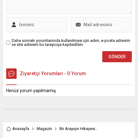
işbirliği yaparak Ninja
imza atan bir önceki nesil
Kaplumbağalar’ın yeni
PEUGEOT 3008 de 2017
ürünleri için pazarın öncü
yılında Red...
dağıtıcısı Giochi Preziosi ile
anlaştı. Yenilenmiş aksiyon
figürleri, araçlar ve oyun
setlerinden oluşan...
Daha sonraki yorumlarımda kullanılması için adım, e-posta adresim
ve site adresim bu tarayıcıya kaydedilsin.
Ziyaretçi Yorumları - 0 Yorum
Henüz yorum yapılmamış.
Anasayfa
Magazin
Bir Arayışın Hikayesi…