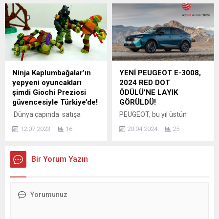
yurtdışı pazarlara açılma
çapında 54 mağazası ve
buluşturuyor....
yolunda önemli adımlar
2.000 adet satış noktasında
atıyor. Firma, son yıllarda
sunduğu özgün, şık ve
artan vegan pazarı talebine
dayanıklı ürünleriyle
yanıt olarak, Türkiye’de ilk
sektörün öncü markası olan
vegan içli köfte üretimini
Schafer, yeni yıl yaklaşırken
gerçekleştirdiğini duyurdu.
“Yeni Yıl Yepyeni İlhamlarla
Şu an Almanya’ya düzenli
Gelsin” mottosuyla
Ninja Kaplumbağalar’ın
YENİ PEUGEOT E-3008,
bir şekilde ihracat
müşterilerine sunduğu
yepyeni oyuncakları
2024 RED DOT
yaptıklarını ve Fransa
yüksek kaliteli ürünlerle
şimdi Giochi Preziosi
ÖDÜLÜ’NE LAYIK
Hollanda İngiltere...
hayatı ve evleri
güvencesiyle Türkiye’de!
GÖRÜLDÜ!
güzelleştirmeyi
Dünya çapında satışa
PEUGEOT, bu yıl üstün
sürdürüyor....
çıkacak olan Ninja
tasarımıyla bir kez daha Red
12.07.2023
16
20.04.2024
25
Kaplumbağalar’ın aksiyon
Dot Ödülü’ne layık görüldü.
figürleri, araçları ve oyun
Yeni PEUGEOT E-3008,
setleri Türkiye’de Giochi
dinamik fastback silueti,
Bir Yorum Yazın
Preziosi ile çocukların
yeni modern ön tasarımı ve
beğenisine sunulacak.
kapsamlı özellikleriyle “Ürün
Playmates International
Tasarımı” kategorisinde 39
Company Limited
üyeden oluşan uluslararası
(“Playmates”), Paramount
uzman jüriyi etkilemeyi
Consumer Products ile
başardı. Büyük başarılara