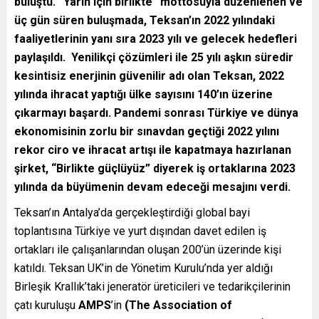
buluştu. “Yarın için birlikte” mottosuyla düzenlenen ve
üç gün süren buluşmada, Teksan’ın 2022 yılındaki
faaliyetlerinin yanı sıra 2023 yılı ve gelecek hedefleri
paylaşıldı. Yenilikçi çözümleri ile 25 yılı aşkın süredir
kesintisiz enerjinin güvenilir adı olan Teksan, 2022
yılında ihracat yaptığı ülke sayısını 140’ın üzerine
çıkarmayı başardı. Pandemi sonrası Türkiye ve dünya
ekonomisinin zorlu bir sınavdan geçtiği 2022 yılını
rekor ciro ve ihracat artışı ile kapatmaya hazırlanan
şirket, “Birlikte güçlüyüz” diyerek iş ortaklarına 2023
yılında da büyümenin devam edeceği mesajını verdi.
Teksan’ın Antalya’da gerçekleştirdiği global bayi
toplantısına Türkiye ve yurt dışından davet edilen iş
ortakları ile çalışanlarından oluşan 200’ün üzerinde kişi
katıldı. Teksan UK’in de Yönetim Kurulu’nda yer aldığı
Birleşik Krallık’taki jeneratör üreticileri ve tedarikçilerinin
çatı kuruluşu
AMPS
’in
(The Association of