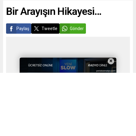
Bir Arayışın Hikayesi…
Paylaş
Tweetle
Gönder
×
Yayınlama: 24.10.2022
A
A
+
-
0