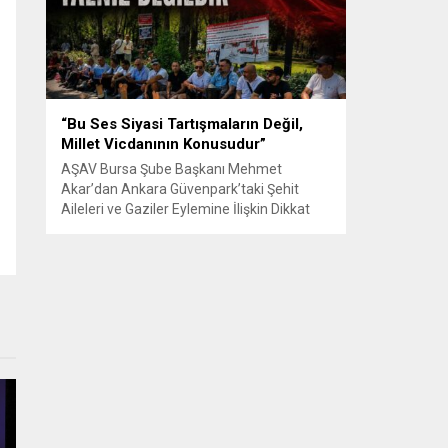
Senle...
“Bu Ses Siyasi Tartışmaların Değil,
Millet Vicdanının Konusudur”
AŞAV Bursa Şube Başkanı Mehmet
Akar’dan Ankara Güvenpark’taki Şehit
Aileleri ve Gaziler Eylemine İlişkin Dikkat
Çeken Açıklama… BURSA – Anadolu Şehit
Aileleri Gazileri ve Güvenlik Korucuları
(AŞAV) Vakfı Bursa Şube Başkanı Mehmet
Akar, Ankara Güvenpark’ta günlerdir
devam eden şehit aileleri ve gazilerin
eylemlerine ilişkin kapsamlı bir yazılı basın
açıklaması yayımladı....