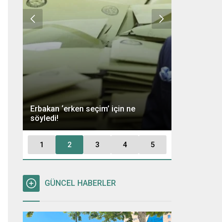
Ümit Özdağ 
Erbakan ‘erken seçim’ için ne
Kararı: “Büt
söyledi!
Tutuklayaca
1
2
3
4
5
GÜNCEL HABERLER