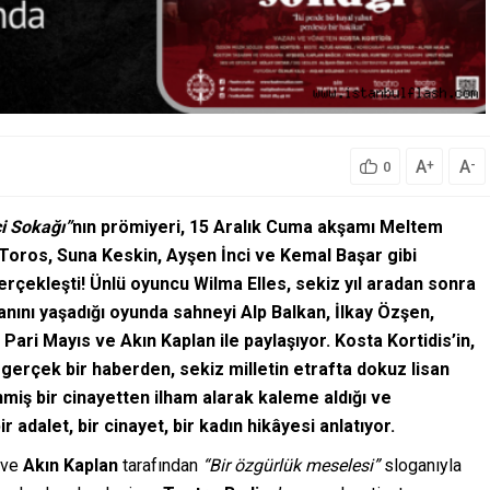
A
A
+
-
0
i Sokağı”
nın prömiyeri, 15 Aralık Cuma akşamı Meltem
 Toros, Suna Keskin, Ayşen İnci ve Kemal Başar gibi
 gerçekleşti! Ünlü oyuncu Wilma Elles, sekiz yıl aradan sonra
ını yaşadığı oyunda sahneyi Alp Balkan, İlkay Özşen,
, Pari Mayıs ve Akın Kaplan ile paylaşıyor. Kosta Kortidis’in,
gerçek bir haberden, sekiz milletin etrafta dokuz lisan
miş bir cinayetten ilham alarak kaleme aldığı ve
ir adalet, bir cinayet, bir kadın hikâyesi anlatıyor.
ve
Akın Kaplan
tarafından
“Bir özgürlük meselesi”
sloganıyla