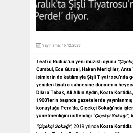
Yayınlama: 16.12.2023
Teatro Rudius’un yeni müzikli oyunu
“Çiçekç
Cumbul, Ece Gürsel, Hakan Meriçliler, Anta
isimlerin de katılımıyla Şişli Tiyatrosu’nda
yeniden tiyatro sahnesine dönmenin heyecan
Dilara Tabak, Ali Alkın Aydın, Kosta Kortidis
1900’lerin başında gazetelerde yayınlanmış 
konuştuğu Pera’da, Çiçekçi Sokağı’nda işlen
yönetmenliğini üstlendiği
“Çiçekçi Sokağı”
,
b
“
Çiçekçi Sokağı”
, 2019 yılında
Kosta Kortidis