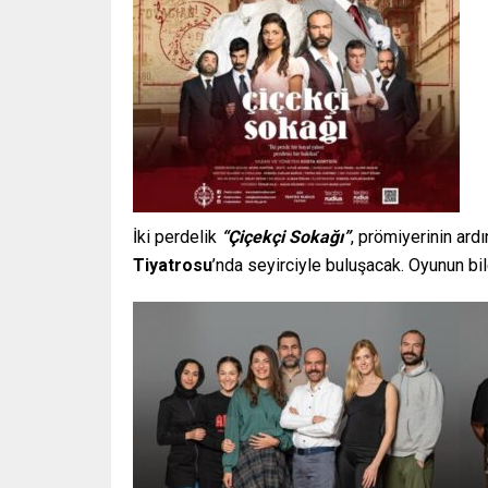
İki perdelik
“
Çiçekçi Sokağı”
, prömiyerinin ard
Tiyatrosu
’nda seyirciyle buluşacak. Oyunun bil