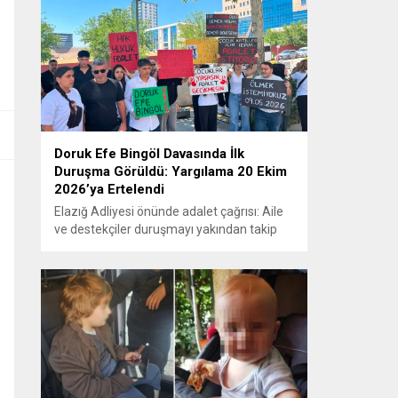
Doruk Efe Bingöl Davasında İlk
Duruşma Görüldü: Yargılama 20 Ekim
2026’ya Ertelendi
Elazığ Adliyesi önünde adalet çağrısı: Aile
ve destekçiler duruşmayı yakından takip
etti ELAZIĞ – Doruk Efe Bingöl’ün hayatını
kaybetmesine ilişkin yürütülen ceza
soruşturması kapsamında açılan davanın
ilk duruşması Elazığ 2. Ağır Ceza
Mahkemesi’nde görüldü. Kamuoyunun
yakından takip ettiği davanın ilk duruşması
öncesinde, Doruk Efe Bingöl’ün ailesine
destek olmak isteyen çok...