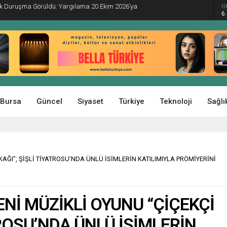
İlk Duruşma Görüldü: Yargılama 20 Ekim 2026’ya
G
6
Bursa
Güncel
Siyaset
Türkiye
Teknoloji
Sağlı
AĞI”, ŞİŞLİ TİYATROSU’NDA ÜNLÜ İSİMLERİN KATILIMIYLA PRÖMİYERİNİ
Nİ MÜZİKLİ OYUNU “ÇİÇEKÇİ
TROSU’NDA ÜNLÜ İSİMLERİN