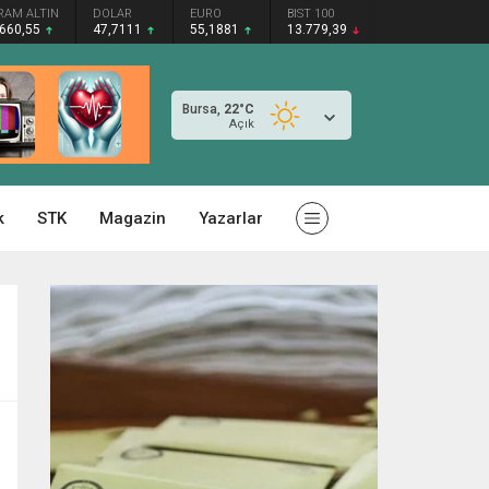
RAM ALTIN
DOLAR
EURO
BIST 100
.660,55
47,7111
55,1881
13.779,39
Bursa,
22
°C
Açık
k
STK
Magazin
Yazarlar