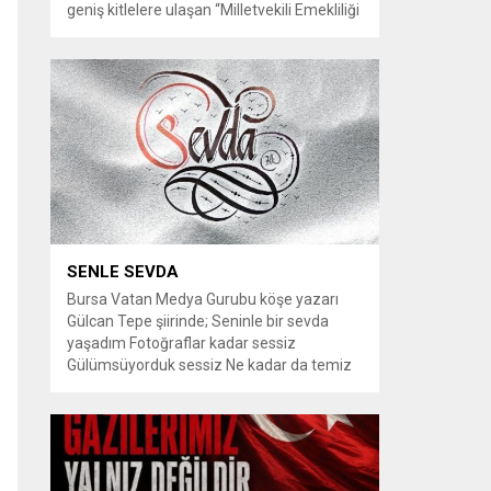
geniş kitlelere ulaşan “Milletvekili Emekliliği
Kaldırılsın” kampanyası, yeni bir aşamaya
geçiyor. Kampanyayı destekleyen
vatandaşlar, milletvekillerine tanınan
emeklilik haklarının yeniden düzenlenmesi
talebiyle TBMM Dilekçe Komisyonu ve
Cumhurbaşkanlığı İletişim Merkezi
(CİMER) üzerinden resmi başvurular
yapılması çağrısında bulunuyor. Son
dönemde sosyal medya platformlarında
en çok konuşulan konular arasında...
SENLE SEVDA
Bursa Vatan Medya Gurubu köşe yazarı
Gülcan Tepe şiirinde; Seninle bir sevda
yaşadım Fotoğraflar kadar sessiz
Gülümsüyorduk sessiz Ne kadar da temiz
habersiz Adını Rüzgar koydum Geldiğinde
Bahardı için Gidişinde sonbahar oldum Bir
bakışın yetiyordu gözlerime Dünyayı
tutturmaya ben de Kalbim Sen Diye çırpınıp
duruyordu Zamana yarışıyordu inat Hayata