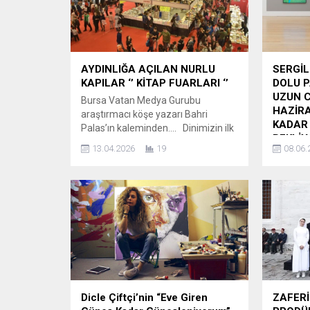
AYDINLIĞA AÇILAN NURLU
SERGİL
KAPILAR ‘’ KİTAP FUARLARI ‘’
DOLU P
UZUN C
Bursa Vatan Medya Gurubu
HAZİRA
araştırmacı köşe yazarı Bahri
KADAR 
Palas’ın kaleminden…. Dinimizin ilk
BEKLİY
emri ‘’İKRA ‘’ oku. Niye okumalıyız?
13.04.2026
19
08.06.
Elbette ki, aydınlanmak için,
Arter, “
şekilcilikten ve şekilperestlikten
uygulama
kurtulmak için. Bir gün, bir caminin
Cumartes
önünde dini sohbetleri seven cami
kapıların
cemaatinden birkaç kişiyle sohbet
tutacak.
ediyorum. Sohbetin tam ortasında
destekle
bizden biraz uzak oturmuş çay
Cumartes
içen...
sıra Küt
11:00-24
ziyaretçi
Sergiler
Dicle Çiftçi’nin “Eve Giren
ZAFERİ
ve yetişk