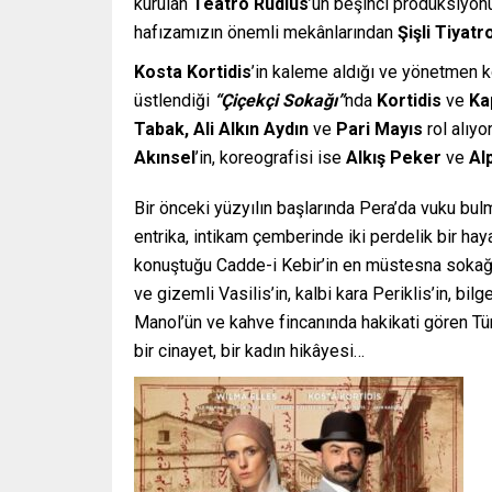
kurulan
Teatro Rudius
’un beşinci prodüksiyon
hafızamızın önemli mekânlarından
Şişli Tiyatr
Kosta Kortidis
’in kaleme aldığı ve yönetmen 
üstlendiği
“Çiçekçi Sokağı”
nda
Kortidis
ve
Ka
Tabak, Ali Alkın Aydın
ve
Pari Mayıs
rol alıyo
Akınsel
’in, koreografisi ise
Alkış Peker
ve
Al
Bir önceki yüzyılın başlarında Pera’da vuku bul
entrika, intikam çemberinde iki perdelik bir hay
konuştuğu Cadde-i Kebir’in en müstesna sokağının
ve gizemli Vasilis’in, kalbi kara Periklis’in, bi
Manol’ün ve kahve fincanında hakikati gören Türk
bir cinayet, bir kadın hikâyesi…