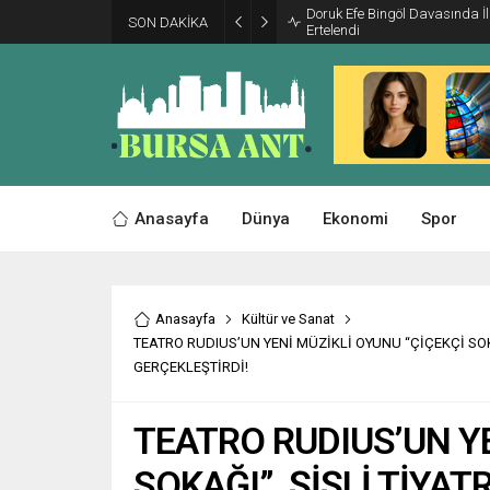
Doruk Efe Bingöl Davasında 
SON DAKİKA
Ertelendi
Anasayfa
Dünya
Ekonomi
Spor
Anasayfa
Kültür ve Sanat
TEATRO RUDIUS’UN YENİ MÜZİKLİ OYUNU “ÇİÇEKÇİ SOK
GERÇEKLEŞTİRDİ!
TEATRO RUDIUS’UN YE
SOKAĞI”, ŞİŞLİ TİYA