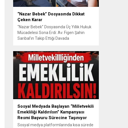
“Nazar Bebek” Dosyasında Dikkat
Çeken Karar
“Nazar Bebek” Dosyasında Üç Yıllık Hukuk
Mücadelesi Sona Erdi: Av. Figen Şahin
Sarıbal’ın Takip Ettiği Davada
Mahkemeden Dikkat Çeken Karar
Avusturya’da başlayan aile uyuşmazlığı
Türkiye’de uluslararası hukuk boyutlarıyla
görüldü BURSA – Avusturya’da başlayan
ve Türkiye’de yaklaşık üç yıl boyunca
devam eden “Nazar Bebek” dosyasında
yargılama süreci tamamlandı. Bursa 3.
Aile...
Sosyal Medyada Başlayan “Milletvekili
Emekliliği Kaldırılsın” Kampanyası
Resmi Başvuru Sürecine Taşınıyor
Sosyal medya platformlarında kısa sürede