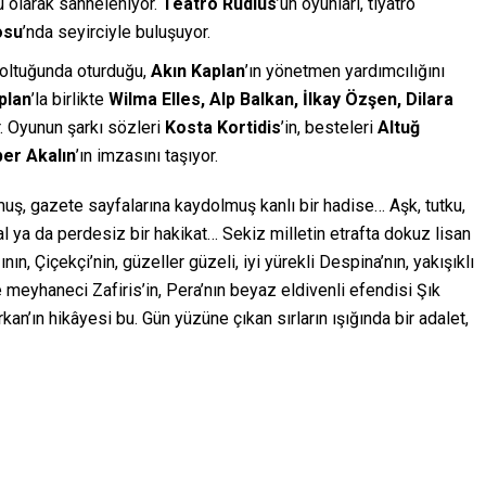
u olarak sahneleniyor.
Teatro Rudius
’un oyunları, tiyatro
osu
’nda seyirciyle buluşuyor.
koltuğunda oturduğu,
Akın Kaplan
’ın yönetmen yardımcılığını
plan
’la birlikte
Wilma Elles, Alp Balkan, İlkay Özşen, Dilara
r. Oyunun şarkı sözleri
Kosta Kortidis
’in, besteleri
Altuğ
per Akalın
’ın imzasını taşıyor.
muş, gazete sayfalarına kaydolmuş kanlı bir hadise… Aşk, tutku,
al ya da perdesiz bir hakikat… Sekiz milletin etrafta dokuz lisan
, Çiçekçi’nin, güzeller güzeli, iyi yürekli Despina’nın, yakışıklı
lge meyhaneci Zafiris’in, Pera’nın beyaz eldivenli efendisi Şık
an’ın hikâyesi bu. Gün yüzüne çıkan sırların ışığında bir adalet,