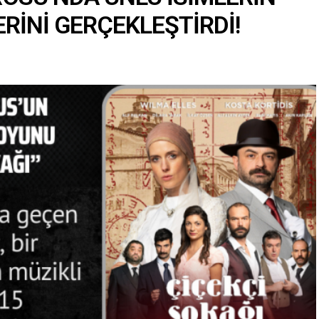
RİNİ GERÇEKLEŞTİRDİ!
“Engellilik Bir Eksiklik Değil,
Adalet Meselesidir”