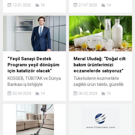
Xylem Türkiye üst yönetim
Bölgesinde çalışanlarını en
12.01.2023
16
27.07.2023
14
yapılanmasını yeniledi Su ile
çok mutlu eden şirketleri
ilgili en zorlu sorunlara karşı
belirlemek amacıyla
yenilikçi çözümler geliştiren
gerçekleştirdiği araştırmada
küresel su teknolojisi şirketi
ESBAŞ, 250-499 Çalışan
Xylem, Türkiye’deki üst
Sayısı Kategorisinde, en
yönetiminde gerçekleştirdiği
yüksek puanla liste başı
atamalarla yeni yönetim
olarak 2023’te Ege’nin En İyi
kadrosunu oluşturdu. 2022
İşvereni seçildi. ESBAŞ,
yılının Şubat ayında göreve
Mayıs ayında da GPTW’nin
“Yeşil Sanayi Destek
Meral Uludağ: “Doğal cilt
gelen Xylem Türkiye Genel
Türkiye’nin En İyi İşverenleri
Programı yeşil dönüşüm
bakım ürünlerimizi
Müdürü Altuğ Bilgiç’in
2023 Listesi’nde ikinci
için katalizör olacak”
eczanelerde satıyoruz”
liderliğinde oluşturulan yeni
olmuştu. Great Place to
KOSGEB, TÜBİTAK ve Dünya
Tüketicilerin kozmetikte
kadroda her biri alanında
Work...
Bankası iş birliğiyle
sağlıklı ürün talebi, güzellik
uzman...
geliştirilen Yeşil Sanayi
ve sağlık sektöründe işbirliği
02.04.2024
14
06.02.2024
15
Destek Programı’nı
ortamı oluşturulmasına kapı
değerlendiren Destek
araladı. Bitki özlerinden elde
Patent CEO’su Faruk
ettiği hammaddelerle
Yamankaradeniz, söz
geliştirdiği cilt bakım
konusu programın yeşil
ürünlerini tüketicilere
dönüşümü hızlandırmak ve
eczaneler aracılığıyla sunan
bu alanda yapılan
kadın girişimci, bu sayede