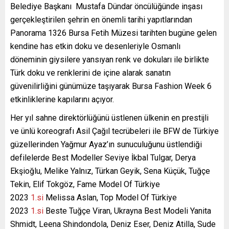
Belediye Başkanı Mustafa Dündar öncülüğünde inşası
gerçekleştirilen şehrin en önemli tarihi yapıtlarından
Panorama 1326 Bursa Fetih Müzesi tarihten bugüne gelen
kendine has etkin doku ve desenleriyle Osmanlı
döneminin giysilere yansıyan renk ve dokuları ile birlikte
Türk doku ve renklerini de içine alarak sanatın
güvenilirliğini günümüze taşıyarak Bursa Fashion Week 6
etkinliklerine kapılarını açıyor.
Her yıl sahne direktörlüğünü üstlenen ülkenin en prestijli
ve ünlü koreografı Asil Çağıl tecrübeleri ile BFW de Türkiye
güzellerinden Yağmur Ayaz’ın sunuculuğunu üstlendiği
defilelerde Best Modeller Seviye İkbal Tulgar, Derya
Ekşioğlu, Melike Yalnız, Türkan Geyik, Sena Küçük, Tuğçe
Tekin, Elif Tokgöz, Fame Model Of Türkiye
2023
1.si
Melissa Aslan, Top Model Of Türkiye
2023
1.si
Beste Tuğçe Viran, Ukrayna Best Modeli Yanita
Shmidt, Leena Shindondola, Deniz Eser, Deniz Atilla, Sude