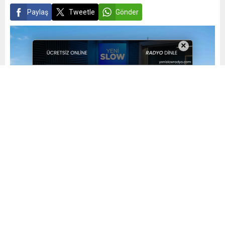
Paylaş
Tweetle
Gönder
×
Yayınlama: 03.10.2023
A
A
+
-
0
Tatilsepeti İstanbul Turizm Fuarı’nda!
Tatilsepeti
Ayrıcalıklı Hizmetleriyle İstanbul Turizm Fuarı’na