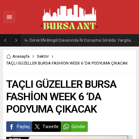
Doruk Efe Bingöl Davasında İlk Duruşma Görüldü: Yargılama 20 Ekim 2026’ya Ertelendi
Anasayfa
Sektör
TAÇLI GÜZELLER BURSA FASHİON WEEK 6 ‘DA PODYUMA ÇIKACAK
TAÇLI GÜZELLER BURSA
FASHİON WEEK 6 ‘DA
PODYUMA ÇIKACAK
Paylaş
Tweetle
Gönder