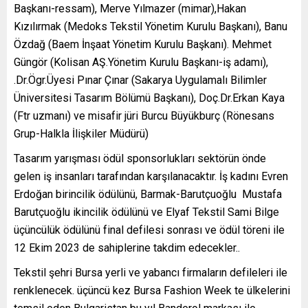
Başkanı-ressam), Merve Yılmazer (mimar),Hakan
Kızılırmak (Medoks Tekstil Yönetim Kurulu Başkanı), Banu
Özdağ (Baem İnşaat Yönetim Kurulu Başkanı). Mehmet
Güngör (Kolisan AŞ.Yönetim Kurulu Başkanı-iş adamı),
.Dr.Ögr.Üyesi Pınar Çınar (Sakarya Uygulamalı Bilimler
Üniversitesi Tasarım Bölümü Başkanı), Doç.Dr.Erkan Kaya
(Ftr uzmanı) ve misafir jüri Burcu Büyükburç (Rönesans
Grup-Halkla İlişkiler Müdürü)
Tasarım yarışması ödül sponsorlukları sektörün önde
gelen iş insanları tarafından karşılanacaktır. İş kadını Evren
Erdoğan birincilik ödülünü, Barmak-Barutçuoğlu Mustafa
Barutçuoğlu ikincilik ödülünü ve Elyaf Tekstil Sami Bilge
üçüncülük ödülünü final defilesi sonrası ve ödül töreni ile
12 Ekim 2023 de sahiplerine takdim edecekler..
Tekstil şehri Bursa yerli ve yabancı firmaların defileleri ile
renklenecek. üçüncü kez Bursa Fashion Week te ülkelerini