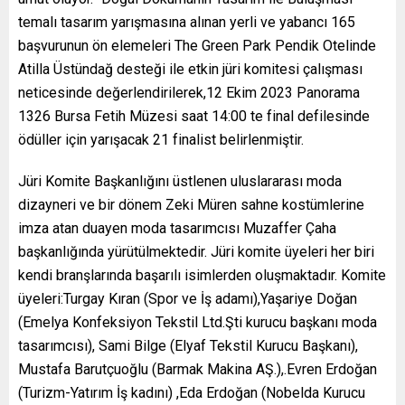
temalı tasarım yarışmasına alınan yerli ve yabancı 165
başvurunun ön elemeleri The Green Park Pendik Otelinde
Atilla Üstündağ desteği ile etkin jüri komitesi çalışması
neticesinde değerlendirilerek,12 Ekim 2023 Panorama
1326 Bursa Fetih Müzesi saat 14:00 te final defilesinde
ödüller için yarışacak 21 finalist belirlenmiştir.
Jüri Komite Başkanlığını üstlenen uluslararası moda
dizayneri ve bir dönem Zeki Müren sahne kostümlerine
imza atan duayen moda tasarımcısı Muzaffer Çaha
başkanlığında yürütülmektedir. Jüri komite üyeleri her biri
kendi branşlarında başarılı isimlerden oluşmaktadır. Komite
üyeleri:Turgay Kıran (Spor ve İş adamı),Yaşariye Doğan
(Emelya Konfeksiyon Tekstil Ltd.Şti kurucu başkanı moda
tasarımcısı), Sami Bilge (Elyaf Tekstil Kurucu Başkanı),
Mustafa Barutçuoğlu (Barmak Makina AŞ.),.Evren Erdoğan
(Turizm-Yatırım İş kadını) ,Eda Erdoğan (Nobelda Kurucu