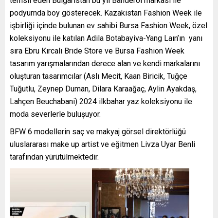
temsil eden Bulgaristan bu yıl Banderol markası ile
podyumda boy gösterecek. Kazakistan Fashion Week ile
işbirliği içinde bulunan ev sahibi Bursa Fashion Week, özel
koleksiyonu ile katılan Adila Botabayiva-Yang Laın’ın yanı
sıra Ebru Kırcalı Brıde Store ve Bursa Fashion Week
tasarım yarışmalarından derece alan ve kendi markalarını
oluşturan tasarımcılar (Aslı Mecit, Kaan Biricik, Tuğçe
Tuğutlu, Zeynep Duman, Dilara Karaağaç, Aylin Ayakdaş,
Lahçen Beuchabani) 2024 ilkbahar yaz koleksiyonu ile
moda severlerle buluşuyor.
BFW 6 modellerin saç ve makyaj görsel direktörlüğü
uluslararası make up artist ve eğitmen Livza Uyar Benli
tarafından yürütülmektedir.