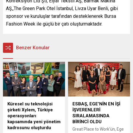
Konfeksiyon Ltd Şti, Elyaf Tekstil AŞ, Barmak Makina
AŞ,,The Green Park Otel İstanbul, Livza Uyar Benli, gibi
sponsor ve kuruluşlar tarafından desteklenerek Bursa
Fashion Week ile güçlü bir çatı oluşturmaktadır.
Benzer Konular
Küresel su teknolojisi
ESBAŞ, EGE’NİN EN İŞİ
şirketi Xylem, Türkiye
İŞVERENLERİ
operasyonları
SIRALAMASINDA
kapsamında yeni yönetim
BİRİNCİ OLDU
kadrosunu oluşturdu
Great Place to Work’ün, Ege