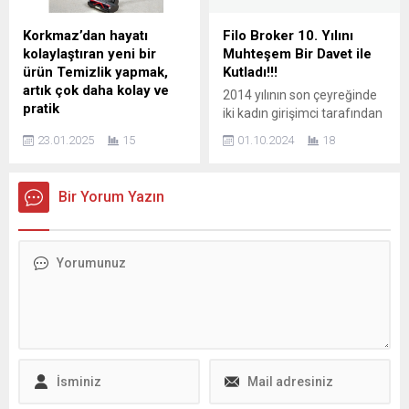
çalışmalara verilen “yeşil
hem eczacıların kazancını
patent” sayısını artırmak için
artırmasını, hem de
Korkmaz’dan hayatı
Filo Broker 10. Yılını
Türkiye açısından çok
tüketicilerin sağlıklı ürünler
kolaylaştıran yeni bir
Muhteşem Bir Davet ile
önemli bir fırsat olduğunu,
kullanmasını sağlıyor. Doğal
ürün Temizlik yapmak,
Kutladı!!!
iyi değerlendirilirse bu
cilt bakım ürünlerinin
artık çok daha kolay ve
2014 yılının son çeyreğinde
süreçte bir çeşit “katalizör”
faydaları konusunda
pratik
iki kadın girişimci tarafından
görevi...
farkındalığın artması,...
Mutfaklarda hayatı
kurulan Filo Broker Akıllı Filo
23.01.2025
15
01.10.2024
18
kolaylaştıran, sofralarda ise
Yönetimi ve Danışmanlık
göz kamaştıran
A.Ş., 10. yılını özel bir davetle
tasarımlarıyla ön plana çıkan
kutladı. Erkek egemen bir
Bir Yorum Yazın
Korkmaz, yenilikçi
sektörde kadın girişimciler
yaklaşımıyla zengin ürün
olarak büyük bir başarıya
portföyünü sürekli olarak
imza atan Filo Broker kurucu
genişletmeye devam ediyor.
ortakları Okşan Öztürk ve
Korkmaz, son olarak küçük
Oytun Gül, 10 yıllık
ev aletleri kategorisine
başarılarını konuklarla
Stormia Şarjlı Dikey
paylaşarak geride...
Süpürgeyi ekledi. Yenilikçi
tasarımlarıyla fark yaratan
Korkmaz, üstün temizlik
performansı arayan
kullanıcılar için Stormia Şarjlı