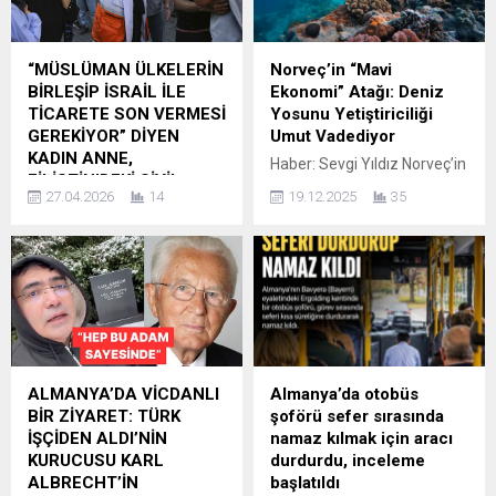
“MÜSLÜMAN ÜLKELERİN
Norveç’in “Mavi
BİRLEŞİP İSRAİL İLE
Ekonomi” Atağı: Deniz
TİCARETE SON VERMESİ
Yosunu Yetiştiriciliği
GEREKİYOR” DİYEN
Umut Vadediyor
KADIN ANNE,
Haber: Sevgi Yıldız Norveç’in
FİLİSTİN’DEKİ SİVİL
soğuk denizlerinde deniz
27.04.2026
14
19.12.2025
35
KAYIPLARA DİKKAT
yosunu yetiştiriciliği,
ÇEKTİ
sürdürülebilir “mavi
Sosyal medyada paylaşılan
ekonomi” kapsamında
bir video ile bir anne, Filistinli
dikkat çeken yenilikçi bir
çocukların öldürülmesine
model olarak öne çıkıyor.
sessiz kalamayacağını ifade
Okyanus çiftliklerinde
ederken, Müslüman
sadece güneş ışığı, deniz
ülkelerin İsrail ile olan
suyu ve doğal besinlerle
ilişkilerini kesmesi
yetiştirilen yosunlar;
ALMANYA’DA VİCDANLI
Almanya’da otobüs
gerektiğini savundu. HABER
gübreye veya tatlı suya
BİR ZİYARET: TÜRK
şoförü sefer sırasında
SEVGİ YILDIZ Sosyal
ihtiyaç duymadan büyüyor.
İŞÇİDEN ALDI’NİN
namaz kılmak için aracı
medyada yayılan bir
Bu yönüyle model, hem
KURUCUSU KARL
durdurdu, inceleme
paylaşımda, bir kadın
düşük çevresel etki hem de
ALBRECHT’İN
başlatıldı