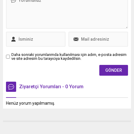
ederek Türkiye’ye kaçan
25 yıldır faaliyet gösteren
Gezginci, yıllarca sahte
MAP’in Yönetim Kurulu
kimlikle yaşamını sürdürdü.
Üyesi Hakan Tuncel,
HABER SEVGİ YILDIZ 14 YIL
elektronik veri değişimi
ALMANYA’DA ESNAFLIK
kullanımının şirketlere
YAPTI Farklı bir kimlikle
maliyetlerinde önemli...
tekrar Almanya’ya dönen
Gezginci’nin,...
Daha sonraki yorumlarımda kullanılması için adım, e-posta adresim
ve site adresim bu tarayıcıya kaydedilsin.
Ziyaretçi Yorumları - 0 Yorum
Henüz yorum yapılmamış.