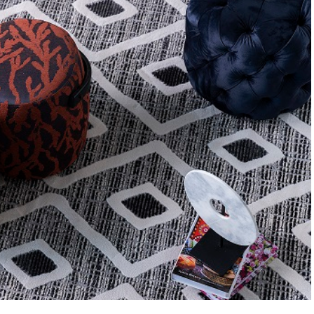
“Engellilik Bir Eksiklik Değil,
Adalet Meselesidir”