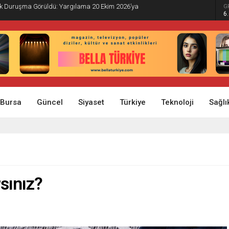
İlk Duruşma Görüldü: Yargılama 20 Ekim 2026’ya
G
6
Bursa
Güncel
Siyaset
Türkiye
Teknoloji
Sağlı
?
rsınız?