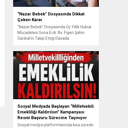
“Nazar Bebek” Dosyasında Dikkat
Çeken Karar
“Nazar Bebek” Dosyasında Üç Yıllık Hukuk
Mücadelesi Sona Erdi: Av. Figen Şahin
Sarıbal’ın Takip Ettiği Davada
Mahkemeden Dikkat Çeken Karar
Avusturya’da başlayan aile uyuşmazlığı
Türkiye’de uluslararası hukuk boyutlarıyla
görüldü BURSA – Avusturya’da başlayan
ve Türkiye’de yaklaşık üç yıl boyunca
devam eden “Nazar Bebek” dosyasında
yargılama süreci tamamlandı. Bursa 3.
Aile...
Sosyal Medyada Başlayan “Milletvekili
Emekliliği Kaldırılsın” Kampanyası
Resmi Başvuru Sürecine Taşınıyor
Sosyal medya platformlarında kısa sürede