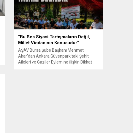
Senle...
“Bu Ses Siyasi Tartışmaların Değil,
Millet Vicdanının Konusudur”
AŞAV Bursa Şube Başkanı Mehmet
Akar’dan Ankara Güvenpark’taki Şehit
Aileleri ve Gaziler Eylemine İlişkin Dikkat
Çeken Açıklama… BURSA – Anadolu Şehit
Aileleri Gazileri ve Güvenlik Korucuları
(AŞAV) Vakfı Bursa Şube Başkanı Mehmet
Akar, Ankara Güvenpark’ta günlerdir
devam eden şehit aileleri ve gazilerin
eylemlerine ilişkin kapsamlı bir yazılı basın
açıklaması yayımladı....