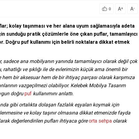
A
A
+
-
0
flar; kolay taşınması ve her alana uyum sağlamasıyla adeta
için sunduğu pratik çözümlerle öne çıkan puflar, tamamlayıcı
r. Doğru puf kullanımı için belirli noktalara dikkat etmek
, sadece ana mobilyanın yanında tamamlayıcı olarak değil çok
 rahatlığı ve şıklığı ile de evlerimizin küçük ama önemli bir
le hem bir aksesuar hem de bir ihtiyaç parçası olarak karşımıza
lanlarının vazgeçilmezi olabiliyor. Kelebek Mobilya Tasarım
ygun doğru
puf
kullanımını anlattı.
a gibi ortalıkta dolaşan fazlalık eşyaları koymak için
lenmesine ve kolay taşınır olmasına dikkat etmenizde fayda
arak değerlendirilen pufları ihtiyaca göre
orta sehpa
olarak