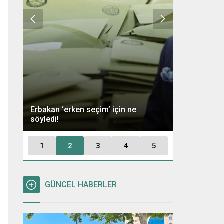
Ümit Özdağ 
Erbakan ‘erken seçim’ için ne
Kararı: “Büt
söyledi!
Tutuklayaca
1
2
3
4
5
GÜNCEL HABERLER