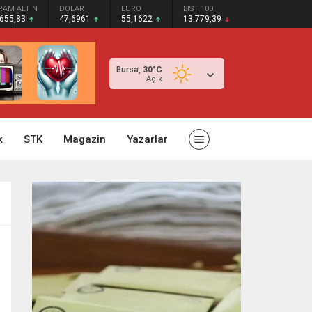
RAM ALTIN
DOLAR
EURO
BIST 100
.655,83
47,6961
55,1622
13.779,39
Bursa,
30
°C
Açık
k
STK
Magazin
Yazarlar