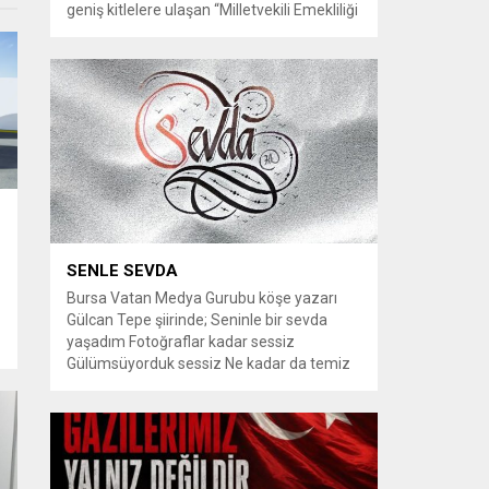
geniş kitlelere ulaşan “Milletvekili Emekliliği
Kaldırılsın” kampanyası, yeni bir aşamaya
geçiyor. Kampanyayı destekleyen
vatandaşlar, milletvekillerine tanınan
emeklilik haklarının yeniden düzenlenmesi
talebiyle TBMM Dilekçe Komisyonu ve
Cumhurbaşkanlığı İletişim Merkezi
(CİMER) üzerinden resmi başvurular
yapılması çağrısında bulunuyor. Son
dönemde sosyal medya platformlarında
en çok konuşulan konular arasında...
SENLE SEVDA
Bursa Vatan Medya Gurubu köşe yazarı
Gülcan Tepe şiirinde; Seninle bir sevda
yaşadım Fotoğraflar kadar sessiz
Gülümsüyorduk sessiz Ne kadar da temiz
habersiz Adını Rüzgar koydum Geldiğinde
Bahardı için Gidişinde sonbahar oldum Bir
bakışın yetiyordu gözlerime Dünyayı
tutturmaya ben de Kalbim Sen Diye çırpınıp
duruyordu Zamana yarışıyordu inat Hayata