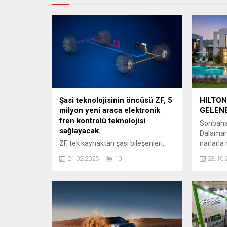
Şasi teknolojisinin öncüsü ZF, 5
HILTO
milyon yeni araca elektronik
GELEN
fren kontrolü teknolojisi
Sonbahar
sağlayacak.
Dalaman’
ZF, tek kaynaktan şasi bileşenleri,
narlarla 
modülleri ve sistemlerinde
Dalaman
21.02.2025
10
23.10.
dünyanın lider tedarikçisi olma
Spa’da g
konumunu güçlendiriyor. Küresel bir
düzenlen
OEM üretici ile yapılan anlaşma
berektin
kapsamında sözleşme süresince
otel misa
yaklaşık 5 milyon hafif ticari araç
kutlanac
ZF’nin Elektro-Mekanik Frenleme
topraklar
teknolojisi ile donatılacak. Şasi
bir simg