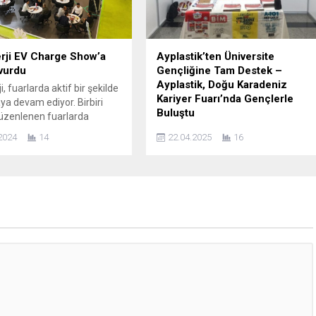
 misafirleri ile kutlamak
on Dalaman...
rji EV Charge Show’a
Ayplastik’ten Üniversite
vurdu
Gençliğine Tam Destek –
Ayplastik, Doğu Karadeniz
, fuarlarda aktif bir şekilde
Kariyer Fuarı’nda Gençlerle
ya devam ediyor. Birbiri
Buluştu
üzenlenen fuarlarda
söz ettiren firma, son
Cumhurbaşkanlığı İnsan Kaynakları
2024
14
22.04.2025
16
3-15 Kasım tarihlerinde
Ofisi koordinasyonunda
 Fuar Merkezi’nde
düzenlenen Doğu Karadeniz Kariyer
eşen EV Charge Show’a
Fuarı (DOKKAF), 21 Nisan 2025
sağladı ve fark yaratan
tarihinde Giresun Üniversitesi ev
ile dikkatleri üzerine çekti.
sahipliğinde başladı. Giresun
, ulusal ve uluslararası
Üniversitesi İktisadi ve İdari Bilimler
i fuar katılımlarıyla
Fakültesi’nin 4000 m²’lik kapalı
deki gücünü...
alanında gerçekleştirilen fuar, Doğu
Karadeniz bölgesinin en büyük
kariyer fuarı olma özelliğini taşıyor.
Avrasya Üniversitesi, Gümüşhane
Üniversitesi, Karadeniz Teknik
Üniversitesi,...