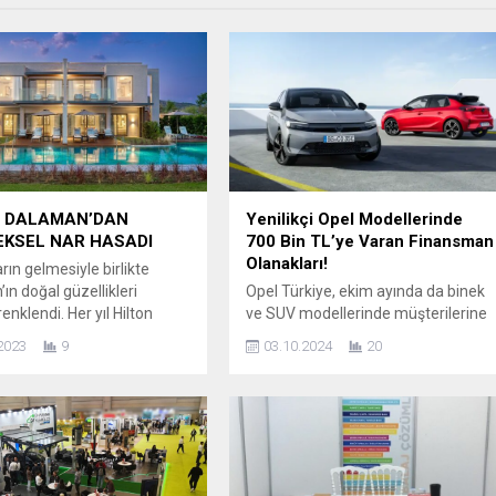
N DALAMAN’DAN
Yenilikçi Opel Modellerinde
EKSEL NAR HASADI
700 Bin TL’ye Varan Finansman
Olanakları!
ın gelmesiyle birlikte
ın doğal güzellikleri
Opel Türkiye, ekim ayında da binek
renklendi. Her yıl Hilton
ve SUV modellerinde müşterilerine
 Sarıgerme Resort &
avantajlı kredi olanakları ve online
2023
9
03.10.2024
20
eleneksel olarak
rezervasyona özel fiyat seçenekleri
en narın lezzetini ve
sunarken, başarılı hafif ticari araç
i öne çıkaran hasad yine
modellerinde ise KOBİ’lere özel
firleri ile birlikte 25 Ekim’de
imkânlar sağlayarak dikkatleri
ak. Dalaman’ın zengin
üzerine çekiyor. Opel Corsa, ekim
ının ve doğal güzelliklerinin
ayı boyunca 150 bin TL’ye 12 ay
esi olan narların hasad
vadeli, yüzde 0 veya 250 bin TL’ye...