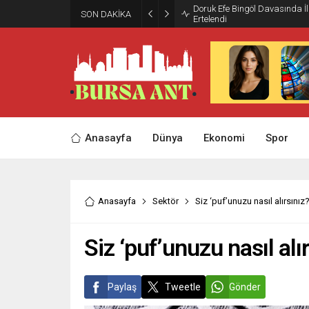
Doruk Efe Bingöl Davasında 
SON DAKİKA
Ertelendi
Anasayfa
Dünya
Ekonomi
Spor
Anasayfa
Sektör
Siz ‘puf’unuzu nasıl alırsınız
Siz ‘puf’unuzu nasıl alı
Paylaş
Tweetle
Gönder