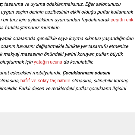
z;
tasarıma ve uyuma odaklanmalısınız. Eğer salonunuzu
n uygun seçim derinin cazibesinin etkili olduğu puflar kullanarak
n bir tarz için aykırılıkların uyumundan faydalanarak
çeşitli renk
sa farklılaştırmanız mümkün.
yatak odalarında genellikle eşya koyma sıkıntısı yaşandığından
f odanın havasını değiştirmekle birlikte yer tasarrufu etmenize
rak makyaj masasının önündeki yerini koruyan puflar, büyük
n oluşturmak için
yatağın ucuna
da konulabilir.
rahat edecekleri mobilyalardır.
Çocuklarınızın odasını
olmasına,
hafif ve kolay taşınabilir
olmasına, silinebilir kumaş
melidir. Farklı desen ve renklerdeki puflar çocukların ilgisini