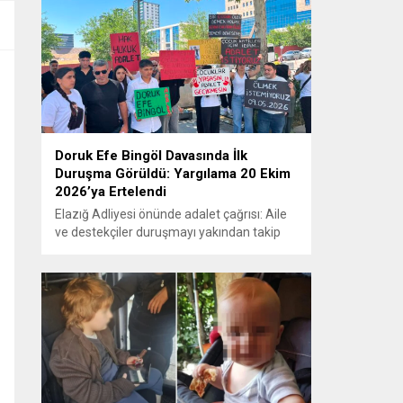
Doruk Efe Bingöl Davasında İlk
Duruşma Görüldü: Yargılama 20 Ekim
2026’ya Ertelendi
Elazığ Adliyesi önünde adalet çağrısı: Aile
ve destekçiler duruşmayı yakından takip
etti ELAZIĞ – Doruk Efe Bingöl’ün hayatını
kaybetmesine ilişkin yürütülen ceza
soruşturması kapsamında açılan davanın
ilk duruşması Elazığ 2. Ağır Ceza
Mahkemesi’nde görüldü. Kamuoyunun
yakından takip ettiği davanın ilk duruşması
öncesinde, Doruk Efe Bingöl’ün ailesine
destek olmak isteyen çok...