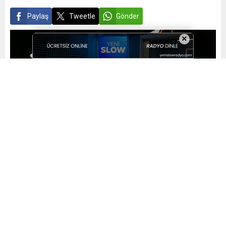
Paylaş
Tweetle
Gönder
×
Yayınlama: 14.06.2023
A
A
+
-
0
Nilüfer’de farklı branşlarda müzik eğitim çalışmalarını
tamamlayan 426 kursiyer, konserlerde hünerlerini