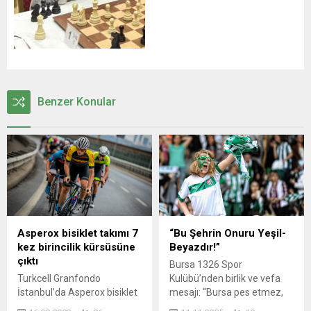
Benzer Konular
Asperox bisiklet takımı 7
“Bu Şehrin Onuru Yeşil-
kez birincilik kürsüsüne
Beyazdır!”
çıktı
Bursa 1326 Spor
Turkcell Granfondo
Kulübü’nden birlik ve vefa
İstanbul’da Asperox bisiklet
mesajı: “Bursa pes etmez,
takımı 9 kez kürsü gördü, 7
Bursaspor düşmez!” Bursa