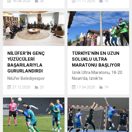
16.08.2023
26
11.11.2025
10
birincilik aldı. Türkiye’nin en
spor camiasında moral
büyük yol bisikleti yarış
rüzgârı estiren anlamlı bir
turnuvası Granfondo’ların
açıklama geldi.Bursa 1326
sponsorluğunu üstlenen
Spor Kulübü Başkanı
Asperox, İstanbul’da start
Mehmet Emir Aksoy,
alan Türkiye’nin en yüksek
Bursaspor Başkanı Enes
katılımlı bisiklet yarışında 20
Çelik’in son dönemdeki
kişiden oluşan Asperox Bike
açıklamalarına tam destek
Pedia Racing Team ile ilk
vererek, yeşil-beyaz
NİLÜFER’İN GENÇ
TÜRKİYE’NİN EN UZUN
kez ter döktü. 2 bine yakın
camiaya birlik ve moral
YÜZÜCÜLERİ
SOLUKLU ULTRA
sporcunun...
çağrısı yaptı. Son haftalarda
BAŞARILARIYLA
MARATONU BAŞLIYOR
sahada...
GURURLANDIRDI
İznik Ultra Maratonu, 18-20
Nilüfer Belediyespor
Nisan’da, İznik’te
Kulübü’nün genç yüzücüleri,
gerçekleşecek. Birçok
27.12.2023
25
17.04.2025
19
Samsun’daki 11 Yaş Ulusal
ülkeden binlerce sporsever
Gelişim Projesi Ligi Türkiye
İznik’in eşsiz tarihi ve doğası
Finali’nden derecelerle
arasında muhteşem bir
döndü. Genç yüzücüler,
maceraya atılacak. 3 gün
Nilüfer Belediye Başkanı
boyunca sürecek İznik Ultra
Turgay Erdem’i makamında
Maratonu ve Koşu Festivali,
ziyaret ederek, başarılarını
en uzun ve zor koşu yarışı
paylaştı. Samsun’da
olan 160 kilometrelik İznik