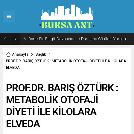
Doruk Efe Bingöl Davasında İlk Duruşma Görüldü: Yargılama 20 Ekim 2026’ya Ertelendi
Anasayfa
Sağlık
PROF.DR. BARIŞ ÖZTÜRK : METABOLİK OTOFAJİ DİYETİ İLE KİLOLARA
ELVEDA
PROF.DR. BARIŞ ÖZTÜRK :
METABOLİK OTOFAJİ
DİYETİ İLE KİLOLARA
ELVEDA