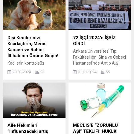
Dişi Kedilerinizi
72 İŞÇİ 2024’e İŞSİZ
Kısırlaştırın, Meme
GİRDİ
Kanseri ve Rahim
Ankara Üniversitesi Tıp
İltihabının Önüne Geçin!
Fakültesi İbni Sina ve Cebeci
Kedilerin kontrolsüz
Hastanesi’nde Antıp A.Ş
üremesinin; sokaklarda
çalışanı 72 işçi,usülsüz
20.03.2024
23
01.01.2024
55
bakımsız kalan binlerce
yapılan ihaleyle şirket
yavrunun ortaya çıkmasına
değişimi sonrası 2023’ün
neden olduğunu
son günlerinde işsiz bırakıldı.
hatırlatan Veteriner Hekim
Usülsüz yapılan ihale ile işsiz
Uğur Selin Çelikten, üreme
kalan işçiler Ankara
hormonlarının, son derece
Üniversitesi Tıp Fakültesi
kanserojen hormonlar
İbni Sina ve Cebeci
olduğuna dikkat çekerek,
Hastanesi’nde Antıp A.Ş
kedi ve köpekleri ilk altı ayda
çalışanı 72 işçi, yılın son
Aile Hekimleri:
MECLİS’E “ZORUNLU
kısırlaştırın uyarısında
gününde hastane önünde...
“İnfluenzadaki artış
AŞI” TEKLİFİ: HUKUK