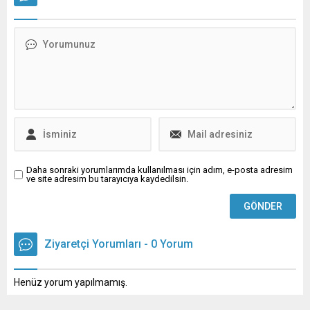
Mart’ta ilik nakli operasyonu
alanındaki çalışmalarına bir
geçireceğini duyurdu.
yenisini daha ekledi.
HABER SEVGİ YILDIZ Bir
Konfederasyon, Orçun
süredir Almanya’da
Torun’un protez ayağına
yaşamını sürdüren
kavuşabilmesi amacıyla,
Cansever, geçtiğimiz
yasal izinleri tamamlanmış
aylarda yaptığı açıklamada
resmi bir yardım
lösemi teşhisi konulduğunu
kampanyasını kamuoyuna
kamuoyuyla paylaşmış ve
duyurdu. ARKON Genel
“Her şey çok güzel olacak”
Başkanı Fetanet Yıldırım,
sözleriyle umut...
kampanyaya ilişkin...
Daha sonraki yorumlarımda kullanılması için adım, e-posta adresim
ve site adresim bu tarayıcıya kaydedilsin.
Ziyaretçi Yorumları - 0 Yorum
Henüz yorum yapılmamış.