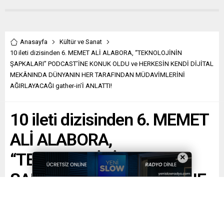
Anasayfa
Kültür ve Sanat
10 ileti dizisinden 6. MEMET ALİ ALABORA, “TEKNOLOJİNİN
ŞAPKALARI” PODCAST’İNE KONUK OLDU ve HERKESİN KENDİ DİJİTAL
MEKÂNINDA DÜNYANIN HER TARAFINDAN MÜDAVİMLERİNİ
AĞIRLAYACAĞI gather-in’İ ANLATTI!
10 ileti dizisinden 6. MEMET
ALİ ALABORA,
“TEKNOLOJİNİN
×
ŞAPKALARI” PODCAST’İNE
KONUK OLDU ve HERKESİN
KENDİ DİJİTAL MEKÂNINDA