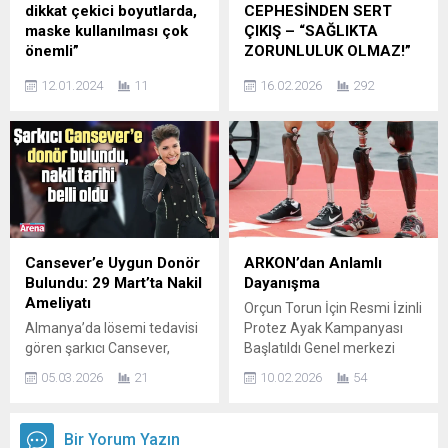
bulundu. Kediler ve köpekler,
dikkat çekici boyutlarda,
CEPHESİNDEN SERT
evlerimizin neşe kaynağı,
maske kullanılması çok
ÇIKIŞ – “SAĞLIKTA
dostlarımız, hatta birçok
önemli”
ZORUNLULUK OLMAZ!”
insan için birer aile üyesi…
Aile Hekimleri Dernekleri
Türkiye Büyük Millet
Ancak,...
12.01.2024
11
16.02.2026
292
Federasyonu (AHEF)
Meclisi’ne 10 Aralık 2025
Başkanı Dr. Türkü Yağmur
tarihinde sunulan
Nehir, son günlerde ülke
“Toplumsal Bağışıklığı ve
genelinde üst solunum yolu
Çocuk Sağlığını Koruma
enfeksiyonu vakalarında
Kanun Teklifi”, daha ilk
ciddi bir artış yaşandığına
gününden itibaren sert
dikkat çekerek, mevsim
tartışmaları beraberinde
geçişlerinin olduğu günlerde
getirdi. Yeni Yol Partisi
üst solunum yolu
tarafından verilen ve
Cansever’e Uygun Donör
ARKON’dan Anlamlı
enfeksiyonu vakalarında
özellikle zorunlu aşı
Bulundu: 29 Mart’ta Nakil
Dayanışma
artışlar gözlemlendiğini
uygulamalarını gündeme
Ameliyatı
Orçun Torun İçin Resmi İzinli
ancak normalde bu
taşıdığı belirtilen teklif,
Almanya’da lösemi tedavisi
Protez Ayak Kampanyası
vakaların genellikle nezle
kamuoyunda “bireysel hak
gören şarkıcı Cansever,
Başlatıldı Genel merkezi
olarak hafif şekilde
ve özgürlükler” ekseninde
kendisine uygun donörün
Bursa’da bulunan ARKON
atlatıldığını belirterek “son
ciddi bir gerilim başlattı.
05.03.2026
21
10.02.2026
54
bulunduğunu açıkladı.
Artvinliler Konfederasyonu,
zamanlarda influenza...
Dünya...
Sanatçı, 19 Mart’ta
toplumsal dayanışma ve
hastaneye yatacağını ve 29
sosyal sorumluluk
Bir Yorum Yazın