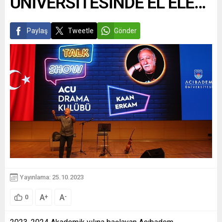
ÜNİVERSİTESİNDE EL ELE…
Paylaş
Tweetle
Gönder
Yayınlama: 25.10.2023
A
A
+
-
0