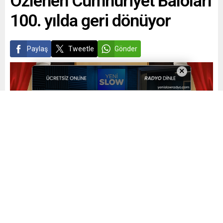
Özlenen Cumhuriyet Baloları
100. yılda geri dönüyor
Paylaş
Tweetle
Gönder
×
Yayınlama: 25.10.2023
A
A
+
-
0