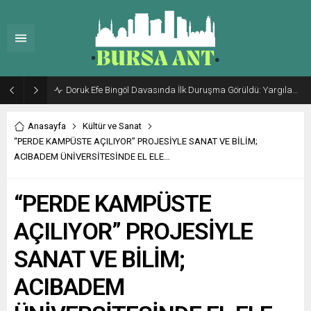
Doruk Efe Bingöl Davasında İlk Duruşma Görüldü: Yargılama 20 Ekim 2026’ya Ertelendi
Anasayfa
Kültür ve Sanat
“PERDE KAMPÜSTE AÇILIYOR” PROJESİYLE SANAT VE BİLİM;
ACIBADEM ÜNİVERSİTESİNDE EL ELE…
“PERDE KAMPÜSTE
AÇILIYOR” PROJESİYLE
SANAT VE BİLİM;
ACIBADEM