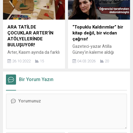
2023 tarihinde Evrim Sanat
komik ve tuhaf işleri konu
Galerisi’nde sanatseverlerle
alan film, hikâyesi ile olduğu
buluşmaya hazırlanıyor.
kadar dev oyuncu
İstanbul’un deniz mavisi ile
kadrosuyla da adından söz
dolu olan sanatçının içine
ettirecek. Hem güldüren
ARA TATİLDE
“Topuklu Kaldırımlar” bir
orman yeşilinin yavaşça
hem düşündüren hikâyesi
ÇOCUKLAR ARTER’İN
kitap değil, bir vicdan
sızmasını konu alan 25
ve oyuncu kadrosuyla
ATÖLYELERİNDE
çağrısı!
eserleri; kağıt üzerine altın,
adından söz ettirecek
BULUŞUYOR!
Gazeteci-yazar Atilla
mürekkep, guaj, akrilik
olan “Paranoya” filminin
Arter, Kasım ayında da farklı
Güney’in kaleme aldığı
boya...
kadrosu tamamlandı....
yaş gruplarından
Topuklu Kaldırımlar,
26.10.2022
15
04.03.2026
20
katılımcılara yönelik çocuk
edebiyat dünyasında
atölyelerine devam ediyor.
sıradan bir kitap yayını
Arter binasında düzenlenen
olmanın ötesine geçerek
Bir Yorum Yazın
çocuk atölyeleri 15 Kasım’da
toplumsal bir yüzleşme
“Hayal ile Gerçek Arasında”
metni olarak dikkat çekiyor.
ve “Keşif Saati”, 18 Kasım’da
Yazarın ifadesiyle eser, “bir
“Gez, Bak, Çiz”, 19 Kasım’da
kitap değil, bir vicdan çağrısı”
“Rüya Bulut”, 26 Kasım’da
niteliği taşıyor. Kadına
ise “Düş Kapanı Yapıyoruz!”
yönelik şiddet, toplumsal
başlıklarıyla gerçekleşecek.
duyarsızlık ve erkek egemen
Sınırlı sayıda katılımcıyla
kültürün görünmez duvarları
gerçekleşecek atölyelerin
üzerine inşa edilen bu