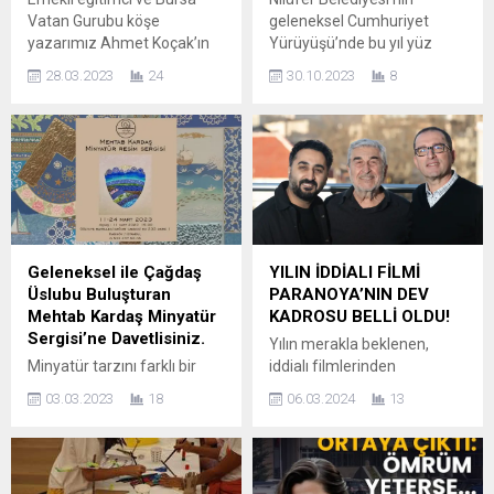
Vatan Gurubu köşe
geleneksel Cumhuriyet
yazarımız Ahmet Koçak’ın
Yürüyüşü’nde bu yıl yüz
dördüncü kitabı KIRMIZI
binlerce Bursalı FSM
28.03.2023
24
30.10.2023
8
PANTOLON, Alp
Bulvarı’nda buluşarak,
Yayınları’ndan çıktı. Yüz
Cumhuriyet’e bağlılığını
altmış sayfalık kitapta
haykırdı. 100. yıla yakışır bir
birbirinden ilginç yirmi dört
katılımla yapılan Cumhuriyet
öykü yer almaktadır. Kitaba,
kutlamalarında coşku
Bursa Ahmet Vefik Paşa
doruktaydı. Cumhuriyet’in
Tiyatrosu arkasında bulunan
100. yılını bir aya yayılan çok
Alp Dağıtımdan
yönlü etkinliklerle kutlayan
ulaşabilirsiniz. Ayrıca;
Nilüfer Belediyesi,
Geleneksel ile Çağdaş
YILIN İDDİALI FİLMİ
www.alpkitap.com ve diğer
geleneksel Cumhuriyet
Üslubu Buluşturan
PARANOYA’NIN DEV
kitap satış sitelerden de
Yürüyüşü’nü ise bu yıl rekor
Mehtab Kardaş Minyatür
KADROSU BELLİ OLDU!
erişmek mümkün. Yazarın...
bir katılımla gerçekleştirdi.
Sergisi’ne Davetlisiniz.
Yılın merakla beklenen,
Akın akın...
Minyatür tarzını farklı bir
iddialı filmlerinden
anlayışla harmanlayarak
Paranoya’nın, yıldız
03.03.2023
18
06.03.2024
13
çağdaş bir üslupla
isimlerden oluşan oyuncu
yorumlayan Mehtab
kadrosu tamamlandı. Bir
Kardaş’ın “Minyatür” isimli
gazetecinin paranoyası
21. Kişisel sergisi 11 Mart
nedeniyle başına açtığı