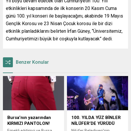
Yıl boyu devam edecek olan Cumhuriyetin 100. Yılı
etkinlikleri kapsamında de ilk konserin 20 Kasım Cuma
günü 100. yıl konseri ile başlayacağını, akabinde 19 Mayıs
Gençlik Korosu ve 23 Nisan Çocuk korosu ile bir dizi
etkinlik planladıklarını belirten İrfan Güney, “Üniversitemiz,
Cumhuriyetimizi büyük bir coşkuyla kutlayacak” dedi.
Benzer Konular
Bursa’nın yazarından
100. YILDA YÜZ BİNLER
KIRMIZI PANTOLON!
NİLÜFER’DE YÜRÜDÜ
Emekli eğitimci ve Bursa
Nilüfer Belediyesi’nin