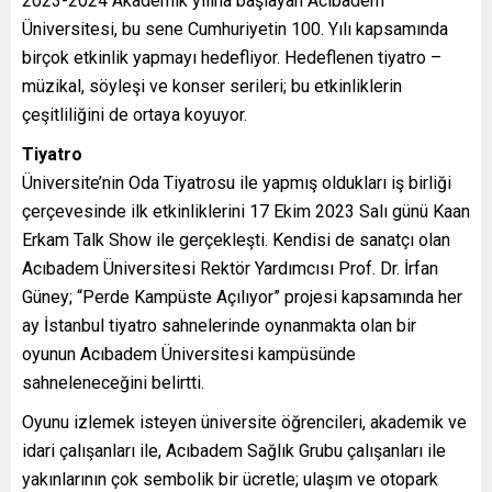
2023-2024 Akademik yılına başlayan Acıbadem
Üniversitesi, bu sene Cumhuriyetin 100. Yılı kapsamında
birçok etkinlik yapmayı hedefliyor. Hedeflenen tiyatro –
müzikal, söyleşi ve konser serileri; bu etkinliklerin
çeşitliliğini de ortaya koyuyor.
Tiyatro
Üniversite’nin Oda Tiyatrosu ile yapmış oldukları iş birliği
çerçevesinde ilk etkinliklerini 17 Ekim 2023 Salı günü Kaan
Erkam Talk Show ile gerçekleşti. Kendisi de sanatçı olan
Acıbadem Üniversitesi Rektör Yardımcısı Prof. Dr. İrfan
Güney; “Perde Kampüste Açılıyor” projesi kapsamında her
ay İstanbul tiyatro sahnelerinde oynanmakta olan bir
oyunun Acıbadem Üniversitesi kampüsünde
sahneleneceğini belirtti.
Oyunu izlemek isteyen üniversite öğrencileri, akademik ve
idari çalışanları ile, Acıbadem Sağlık Grubu çalışanları ile
yakınlarının çok sembolik bir ücretle; ulaşım ve otopark