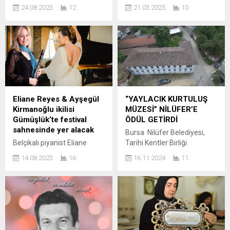
sponsorluğunda ve T.C.
Korosu ile anıldı, Şef Nevin
24.08.2023
12
21.03.2025
10
Kültür ve Turizm
Yılmaz yönetiminde Türk
Bakanlığı’nın katkılarıyla
Sanat Müziği eserleriyle
devam eden Uluslararası
Zafer coşkusu… 18 Mart
Gümüşlük Müzik Festivali,
Çanakkale Zaferi’nin 110.
Devlet Sanatçısı Piyanist
Yılı, Şef Nevin Yılmaz
Gülsin Onay’ı, Zefirya Kültür
yönetiminde Bakırköy Musiki
ve Sanat Merkezi’nde klasik
Vakfı tarafından kutlandı
müzikseverlerle
Avcılar Barış Manço Kültür
buluşturdu… Aktur A.Ş.’nin
Merkezinde Şef Nevin
Eliane Reyes & Ayşegül
“YAYLACIK KURTULUŞ
etkinlik sponsorluğunu
Yılmaz yönetimindeki
Kirmanoğlu ikilisi
MÜZESİ” NİLÜFER’E
üstlendiği Gülsin Onay
Bakırköy Musiki Vakfı
Gümüşlük’te festival
ÖDÜL GETİRDİ
konseri, Uluslararası
konservatuarı korosu,
sahnesinde yer alacak
Bursa Nilüfer Belediyesi,
Gümüşlük Müzik
Çanakkale...
Belçikalı piyanist Eliane
Tarihi Kentler Birliği
Festivali’nin beklenen
Reyes ve Türk klarnetçi
tarafından düzenlenen
konserlerinden biriydi.
14.08.2023
16
16.11.2024
11
Ayşegül Kirmanoğlu, Bosfor
Tarihi ve Kültürel Mirası
Dünyaca ünlü piyano
Turizm ana sponsorluğunda
Koruma Proje ve
virtüözümüz Gülsin...
ve T.C. Kültür ve Turizm
Uygulamalarını Özendirme
Bakanlığı’nın katkılarıyla
Yarışması’nda “Yaylacık
düzenlenen 20. Uluslararası
Kurtuluş Müzesi” ile proje
Gümüşlük Müzik
ödülü almaya hak kazandı.
Festivali’nin sahnesinde
Tarihi Kentler Birliği’nin