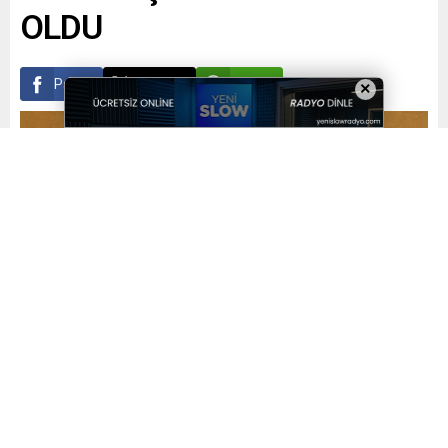
OLDU
Paylaş
Tweetle
Gönder
×
Yayınlama: 01.11.2022
A
A
+
-
1