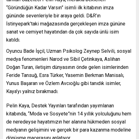
“Göründüğün Kadar Varsın” isimli ilk kitabının imza
gününde sevenleriyle bir araya geldi. D&R’ın
İstinyepark’taki mağazasında gerçekleşen imza gününe
sanat ve cemiyet hayatından da çok sayıda ünlü isim
katıldı.
Oyuncu Bade İşçil, Uzman Psikolog Zeynep Selvili, sosyal
medya fenomenleri Narod ve Sibil Çetinkaya, Aslıhan
Doğan Turan, iletişim dünyasının önde gelen isimlerinden
Feride Tansuğ, Esra Türker, Yasemin Berkman Manisalı,
Yunus Başaran ve Özlem Avcıoğlu gibi tanıdık isimler,
Kaya’yı yalnız bırakmadı.
Pelin Kaya, Destek Yayınları tarafından yayımlanan
kitabında, “Moda ve Sosyete”nin 14 yıllık yolculuğunu hem
de neredeyse hayatımızın her alanına hükmeden sosyal
medyanın gelişimini ve gerçek bir para kazanma modeline
dönüşme macerasını anlatıyor.