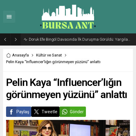
Doruk Efe Bingöl Davasında İlk Duruşma Görüldü: Yargılama 20 Ekim 2026’ya Ertelendi
Anasayfa
Kültür ve Sanat
Pelin Kaya “Influencer’lığın görünmeyen yüzünü” anlattı
Pelin Kaya “Influencer’lığın
görünmeyen yüzünü” anlattı
Paylaş
Tweetle
Gönder